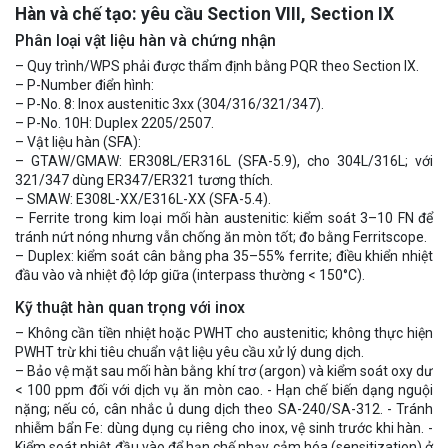
Hàn và chế tạo: yêu cầu Section VIII, Section IX
Phân loại vật liệu hàn và chứng nhận
– Quy trình/WPS phải được thẩm định bằng PQR theo Section IX.
– P-Number điển hình:
– P-No. 8: Inox austenitic 3xx (304/316/321/347).
– P-No. 10H: Duplex 2205/2507.
– Vật liệu hàn (SFA):
– GTAW/GMAW: ER308L/ER316L (SFA-5.9), cho 304L/316L; với
321/347 dùng ER347/ER321 tương thích.
– SMAW: E308L-XX/E316L-XX (SFA-5.4).
– Ferrite trong kim loại mối hàn austenitic: kiểm soát 3–10 FN để
tránh nứt nóng nhưng vẫn chống ăn mòn tốt; đo bằng Ferritscope.
– Duplex: kiểm soát cân bằng pha 35–55% ferrite; điều khiển nhiệt
đầu vào và nhiệt độ lớp giữa (interpass thường < 150°C).
Kỹ thuật hàn quan trọng với inox
– Không cần tiền nhiệt hoặc PWHT cho austenitic; không thực hiện
PWHT trừ khi tiêu chuẩn vật liệu yêu cầu xử lý dung dịch.
– Bảo vệ mặt sau mối hàn bằng khí trơ (argon) và kiểm soát oxy dư
< 100 ppm đối với dịch vụ ăn mòn cao. - Hạn chế biến dạng nguội
nặng; nếu có, cân nhắc ủ dung dịch theo SA-240/SA-312. - Tránh
nhiễm bẩn Fe: dùng dụng cụ riêng cho inox, vệ sinh trước khi hàn. -
Kiểm soát nhiệt đầu vào để hạn chế nhạy cảm hóa (sensitization) ở