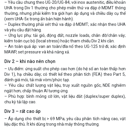
– Yêu cầu chung theo UG-20/UG-84; với inox austenitic, điều khoản
UHA trong Div 1 thường cho phép miễn thử va đập ở MDMT thông
thường, nhưng phải kiểm tra giới hạn áp dụng và chiều dày cụ thể
(xem UHA-5x trong ấn bản hiện hành).
– Duplex thường phải xét thử va đập ở MDMT; xác nhận theo UHA
và yêu cầu đặt hàng.
– Ứng lực phụ: tải gió, động đất, nozzle loads, chân đỡ/chân váy;
kiểm toán cục bộ (local stress) hoặc tham chiếu Div 2 khi cần.
– An toàn quá áp: van an toàn/đĩa nổ theo UG-125 trở đi; xác định
MAWP, set pressure và khả năng xả.
Div 2 – khi nào nên chọn
– Ưu điểm: ứng suất cho phép cao hơn (do hệ số an toàn thấp hơn
Div 1), hạ chiều dày; có thiết kế theo phân tích (FEA) theo Part 5,
đánh giá mỏi, tải mái vòm/phức tạp.
– Yêu cầu: chất lượng vật liệu, truy xuất nguồn gốc, NDE nghiêm
ngặt hơn; chấp thuận AI tương ứng.
– Phù hợp: bình mỏng cỡ lớn, vật liệu đắt (duplex/super duplex),
chu kỳ tải lặp cao.
Div 3 – rất cao áp
– Áp dụng cho thiết bị > 69 MPa; yêu cầu phân tích nâng cao, vật
liệu đặc thù. Ít khi dùng trong nhà máy thông thường.