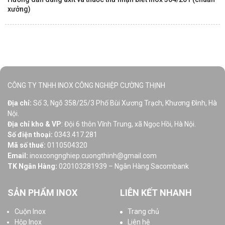
xưởng)
CÔNG TY TNHH INOX CÔNG NGHIỆP CƯỜNG THỊNH
Địa chỉ:
Số 3, Ngõ 358/25/3 Phố Bùi Xương Trạch, Khương Đình, Hà
Nội.
Địa chỉ kho & VP
: Đội 6 thôn Vĩnh Trung, xã Ngọc Hồi, Hà Nội.
Số điện thoại:
0343.417.281
Mã số thuế:
0110504320
Email:
inoxcongnghiep.cuongthinh@gmail.com
TK Ngân Hàng:
020103281939 – Ngân Hàng Sacombank
SẢN PHẨM INOX
LIÊN KẾT NHANH
Cuộn Inox
Trang chủ
Hộp Inox
Liên hệ