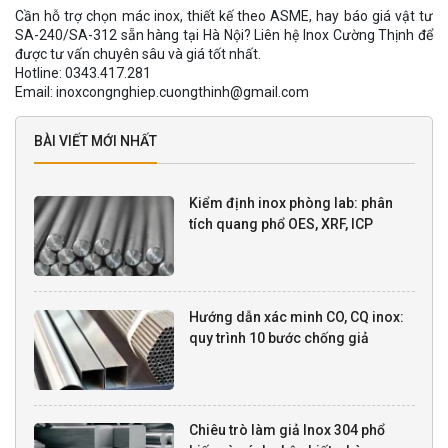
Cần hỗ trợ chọn mác inox, thiết kế theo ASME, hay báo giá vật tư
SA-240/SA-312 sẵn hàng tại Hà Nội? Liên hệ Inox Cường Thịnh để
được tư vấn chuyên sâu và giá tốt nhất.
Hotline: 0343.417.281
Email: inoxcongnghiep.cuongthinh@gmail.com
BÀI VIẾT MỚI NHẤT
Kiểm định inox phòng lab: phân
tích quang phổ OES, XRF, ICP
Hướng dẫn xác minh CO, CQ inox:
quy trình 10 bước chống giả
Chiêu trò làm giả Inox 304 phổ