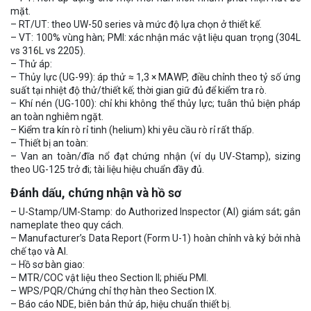
mặt.
– RT/UT: theo UW-50 series và mức độ lựa chọn ở thiết kế.
– VT: 100% vùng hàn; PMI: xác nhận mác vật liệu quan trọng (304L
vs 316L vs 2205).
– Thử áp:
– Thủy lực (UG-99): áp thử ≈ 1,3 × MAWP, điều chỉnh theo tỷ số ứng
suất tại nhiệt độ thử/thiết kế; thời gian giữ đủ để kiểm tra rò.
– Khí nén (UG-100): chỉ khi không thể thủy lực; tuân thủ biện pháp
an toàn nghiêm ngặt.
– Kiểm tra kín rò rỉ tinh (helium) khi yêu cầu rò rỉ rất thấp.
– Thiết bị an toàn:
– Van an toàn/đĩa nổ đạt chứng nhận (ví dụ UV-Stamp), sizing
theo UG-125 trở đi; tài liệu hiệu chuẩn đầy đủ.
Đánh dấu, chứng nhận và hồ sơ
– U-Stamp/UM-Stamp: do Authorized Inspector (AI) giám sát; gắn
nameplate theo quy cách.
– Manufacturer’s Data Report (Form U-1) hoàn chỉnh và ký bởi nhà
chế tạo và AI.
– Hồ sơ bàn giao:
– MTR/COC vật liệu theo Section II; phiếu PMI.
– WPS/PQR/Chứng chỉ thợ hàn theo Section IX.
– Báo cáo NDE, biên bản thử áp, hiệu chuẩn thiết bị.