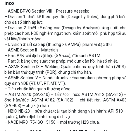
inox
– ASME BPVC Section VIII – Pressure Vessels:
– Division 1: thiết kế theo quy tắc (Design by Rules), dùng phổ biến
cho đa số bình áp lực.
– Division 2: thiết kế nâng cao (Design by Analysis), ứng suất cho
phép cao hơn, NDE nghiêm ngặt hơn, kiểm soát mỏi; phù hợp tối ưu
vật liệu/thành mỏng.
– Division 3: rất cao áp (thường > 69 MPa), phạm vi đặc thù.
– ASME Section II – Materials:
– Part A/B: chỉ định vật liệu (SA-xxx), đối sánh ASTM.
– Part D: bảng ứng suất cho phép, mô đun đàn hồi, hệ số nhiệt.
– ASME Section IX – Welding Qualifications: quy trình hàn (WPS),
biên bản thử quy trình (PQR), chứng chỉ thợ hàn.
– ASME Section V – Nondestructive Examination: phương pháp và
quy định NDE (RT, UT, PT, MT, VT).
– Tiêu chuẩn liên quan thường dùng:
– ASTM A240 (SA-240) – tấm/coil inox; ASTM A312 (SA-312) –
ống hàn/đúc; ASTM A182 (SA-182) – chi tiết rèn; ASTM A403
(SA-403) – phụ kiện hàn.
– NBIC NB-23 – sửa chữa/cải tạo bình đang vận hành; API 510 –
quản lý, kiểm định bình trong dịch vụ.
– NACE MR0175/ISO 15156 – môi trường H2S chua.