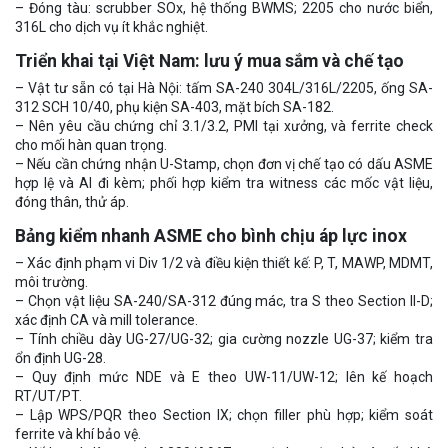
– Đóng tàu: scrubber SOx, hệ thống BWMS; 2205 cho nước biển,
316L cho dịch vụ ít khắc nghiệt.
Triển khai tại Việt Nam: lưu ý mua sắm và chế tạo
– Vật tư sẵn có tại Hà Nội: tấm SA-240 304L/316L/2205, ống SA-
312 SCH 10/40, phụ kiện SA-403, mặt bích SA-182.
– Nên yêu cầu chứng chỉ 3.1/3.2, PMI tại xưởng, và ferrite check
cho mối hàn quan trọng.
– Nếu cần chứng nhận U-Stamp, chọn đơn vị chế tạo có dấu ASME
hợp lệ và AI đi kèm; phối hợp kiểm tra witness các mốc vật liệu,
đóng thân, thử áp.
Bảng kiểm nhanh ASME cho bình chịu áp lực inox
– Xác định phạm vi Div 1/2 và điều kiện thiết kế: P, T, MAWP, MDMT,
môi trường.
– Chọn vật liệu SA-240/SA-312 đúng mác, tra S theo Section II-D;
xác định CA và mill tolerance.
– Tính chiều dày UG-27/UG-32; gia cường nozzle UG-37; kiểm tra
ổn định UG-28.
– Quy định mức NDE và E theo UW-11/UW-12; lên kế hoạch
RT/UT/PT.
– Lập WPS/PQR theo Section IX; chọn filler phù hợp; kiểm soát
ferrite và khí bảo vệ.