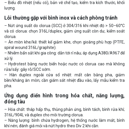
– Biểu đồ nhiệt (nếu có), bản vẽ chế tạo, kiểm tra kích thước, khối
lượng.
Lỗi thường gặp với bình inox và cách phòng tránh
– Nứt ứng suất do clorua (SCC) ở 304/316 khi nhiệt độ > 50–60°C
và có clorua: chọn 316L/duplex, giảm ứng suất còn dư, kiểm soát
clorua.
– Ăn mòn khe/kẽ: thiết kế giảm khe, chọn gioăng phù hợp (PTFE,
spiral wound 316L/graphite).
– Nhiễm bẩn sắt khi gia công: dẫn tới rỉ nâu; áp dụng A380/A967 để
xử lý.
– Hydrotest bằng nước biển hoặc nước có clorua cao mà không
rửa/sấy: gây rỗ/SCC sớm.
– Hàn duplex ngoài cửa sổ nhiệt: mất cân bằng pha, giảm
bền/kháng ăn mòn; cần giám sát nhiệt đầu vào, lấy mẫu kiểm tra
pha.
Ứng dụng điển hình trong hóa chất, năng lượng,
đóng tàu
– Hóa chất: tháp hấp thụ, thùng phản ứng, bình tách, bình rửa khí;
316L/904L và duplex cho môi trường clorua.
– Năng lượng: bình chứa hydrogen, hệ thống nước làm mát, bình
khí nén; đánh giá mỏi và nứt hydro theo Div 2 khi cần.