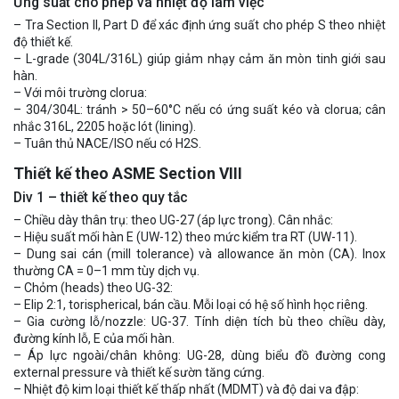
Ứng suất cho phép và nhiệt độ làm việc
– Tra Section II, Part D để xác định ứng suất cho phép S theo nhiệt
độ thiết kế.
– L-grade (304L/316L) giúp giảm nhạy cảm ăn mòn tinh giới sau
hàn.
– Với môi trường clorua:
– 304/304L: tránh > 50–60°C nếu có ứng suất kéo và clorua; cân
nhắc 316L, 2205 hoặc lót (lining).
– Tuân thủ NACE/ISO nếu có H2S.
Thiết kế theo ASME Section VIII
Div 1 – thiết kế theo quy tắc
– Chiều dày thân trụ: theo UG-27 (áp lực trong). Cân nhắc:
– Hiệu suất mối hàn E (UW-12) theo mức kiểm tra RT (UW-11).
– Dung sai cán (mill tolerance) và allowance ăn mòn (CA). Inox
thường CA = 0–1 mm tùy dịch vụ.
– Chỏm (heads) theo UG-32:
– Elip 2:1, torispherical, bán cầu. Mỗi loại có hệ số hình học riêng.
– Gia cường lỗ/nozzle: UG-37. Tính diện tích bù theo chiều dày,
đường kính lỗ, E của mối hàn.
– Áp lực ngoài/chân không: UG-28, dùng biểu đồ đường cong
external pressure và thiết kế sườn tăng cứng.
– Nhiệt độ kim loại thiết kế thấp nhất (MDMT) và độ dai va đập: