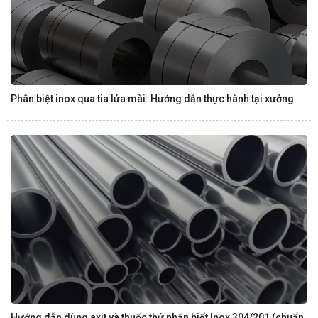
Phân biệt inox qua tia lửa mài: Hướng dẫn thực hành tại xưởng
Hướng dẫn dùng axit và thuốc thử nhận biết Inox 304/201 (chuẩn