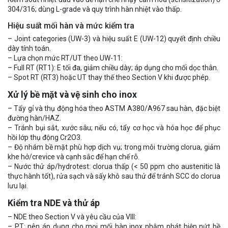
304/316; dùng L-grade và quy trình hàn nhiệt vào thấp.
Hiệu suất mối hàn và mức kiểm tra
– Joint categories (UW-3) và hiệu suất E (UW-12) quyết định chiều
dày tính toán.
– Lựa chọn mức RT/UT theo UW-11:
– Full RT (RT1): E tối đa, giảm chiều dày; áp dụng cho mối dọc thân.
– Spot RT (RT3) hoặc UT thay thế theo Section V khi được phép.
Xử lý bề mặt và vệ sinh cho inox
– Tẩy gỉ và thụ động hóa theo ASTM A380/A967 sau hàn, đặc biệt
đường hàn/HAZ.
– Tránh bụi sắt, xước sâu; nếu có, tẩy cơ học và hóa học để phục
hồi lớp thụ động Cr2O3.
– Độ nhám bề mặt phù hợp dịch vụ; trong môi trường clorua, giảm
khe hở/crevice và cạnh sắc để hạn chế rỗ.
– Nước thử áp/hydrotest: clorua thấp (< 50 ppm cho austenitic là
thực hành tốt), rửa sạch và sấy khô sau thử để tránh SCC do clorua
lưu lại.
Kiểm tra NDE và thử áp
– NDE theo Section V và yêu cầu của VIII:
– PT: nên áp dụng cho mọi mối hàn inox nhằm phát hiện nứt bề