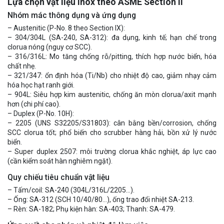
Lựa chọn vật liệu inox theo ASME Section II
Nhóm mác thông dụng và ứng dụng
– Austenitic (P-No. 8 theo Section IX):
– 304/304L (SA-240, SA-312): đa dụng, kinh tế; hạn chế trong
clorua nóng (nguy cơ SCC).
– 316/316L: Mo tăng chống rỗ/pitting, thích hợp nước biển, hóa
chất nhẹ.
– 321/347: ổn định hóa (Ti/Nb) cho nhiệt độ cao, giảm nhạy cảm
hóa học hạt ranh giới.
– 904L: Siêu hợp kim austenitic, chống ăn mòn clorua/axit mạnh
hơn (chi phí cao).
– Duplex (P-No. 10H):
– 2205 (UNS S32205/S31803): cân bằng bền/corrosion, chống
SCC clorua tốt; phổ biến cho scrubber hàng hải, bồn xử lý nước
biển.
– Super duplex 2507: môi trường clorua khắc nghiệt, áp lực cao
(cần kiểm soát hàn nghiêm ngặt).
Quy chiếu tiêu chuẩn vật liệu
– Tấm/coil: SA-240 (304L/316L/2205…).
– Ống: SA-312 (SCH 10/40/80…), ống trao đổi nhiệt SA-213.
– Rèn: SA-182; Phụ kiện hàn: SA-403; Thanh: SA-479.