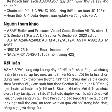
– Kế hoạch làm sạch A380/A967; quy định nước thử và sấy khô
sau thử.
– Chuẩn bị thử áp UG-99/UG-100; sizing thiết bị an toàn UG-125+.
– Hoàn thiện U-1 Data Report, nameplate và đóng dấu với AI.
Nguồn tham khảo
– ASME Boiler and Pressure Vessel Code, Section VIII Divisions 1,
2, 3; Section II (Parts A, D); Section V; Section IX, 2023 Edition.
– ASTM A240/A240M; ASTM A312/A312M; ASTM A380; ASTM
A967.
– NBIC NB-23, National Board Inspection Code.
– NACE MR0175/ISO 15156 (môi trường H2S).
Kết luận
ASME BPVC cung cấp khung đầy đủ để thiết kế, chế tạo và chứng
nhận bình chịu áp lực inox an toàn và tối ưu. Cốt lõi là lựa chọn
đúng mác inox theo môi trường, tính toán chiều dày và gia cường
theo Section VIII, kiểm soát hàn theo Section IX, áp dụng NDE/thuỷ
lực chuẩn và hoàn thiện hồ sơ U-Stamp khi cần. Với dịch vụ chứa
clorua hay tải lặp, cân nhắc 316L hoặc duplex và, nếu cần tối ưu vật
liệu, chuyển sang Div 2. Thực hiện đúng các bước trên sẽ giúp bình
inox đạt tuổi thọ cao, an toàn và hiệu quả chi phí trong hóa chất,
năng lượng và đóng tàu.