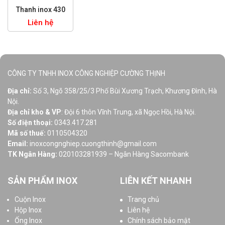
Thanh inox 430
Liên hệ
CÔNG TY TNHH INOX CÔNG NGHIỆP CƯỜNG THỊNH
Địa chỉ:
Số 3, Ngõ 358/25/3 Phố Bùi Xương Trạch, Khương Đình, Hà
Nội.
Địa chỉ kho & VP
: Đội 6 thôn Vĩnh Trung, xã Ngọc Hồi, Hà Nội.
Số điện thoại:
0343.417.281
Mã số thuế:
0110504320
Email:
inoxcongnghiep.cuongthinh@gmail.com
TK Ngân Hàng:
020103281939 – Ngân Hàng Sacombank
SẢN PHẨM INOX
LIÊN KẾT NHANH
Cuộn Inox
Trang chủ
Hộp Inox
Liên hệ
Ống Inox
Chính sách bảo mật