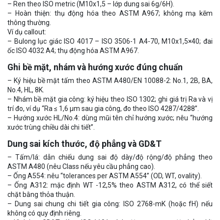
– Ren theo ISO metric (M10x1,5 – lớp dung sai 6g/6H).
– Hoàn thiện: thụ động hóa theo ASTM A967; không mạ kẽm
thông thường.
Ví dụ callout:
– Bulong lục giác ISO 4017 – ISO 3506-1 A4-70, M10x1,5×40; đai
ốc ISO 4032 A4; thụ động hóa ASTM A967.
Ghi bề mặt, nhám và hướng xước đúng chuẩn
– Ký hiệu bề mặt tấm theo ASTM A480/EN 10088-2: No.1, 2B, BA,
No.4, HL, 8K.
– Nhám bề mặt gia công: ký hiệu theo ISO 1302; ghi giá trị Ra và vị
trí đo, ví dụ “Ra ≤ 1,6 µm sau gia công, đo theo ISO 4287/4288”.
– Hướng xước HL/No.4: dùng mũi tên chỉ hướng xước; nêu “hướng
xước trùng chiều dài chi tiết”.
Dung sai kích thước, độ phẳng và GD&T
– Tấm/lá: dẫn chiếu dung sai độ dày/độ rộng/độ phẳng theo
ASTM A480 (nêu Class nếu yêu cầu phẳng cao).
– Ống A554: nêu “tolerances per ASTM A554” (OD, WT, ovality).
– Ống A312: mặc định WT -12,5% theo ASTM A312, có thể siết
chặt bằng thỏa thuận.
– Dung sai chung chi tiết gia công: ISO 2768-mK (hoặc fH) nếu
không có quy định riêng.