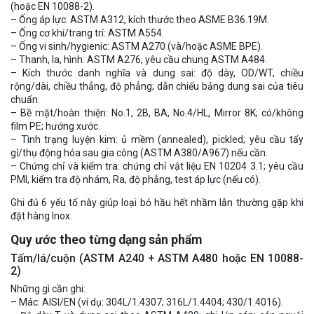
(hoặc EN 10088-2).
– Ống áp lực: ASTM A312, kích thước theo ASME B36.19M.
– Ống cơ khí/trang trí: ASTM A554.
– Ống vi sinh/hygienic: ASTM A270 (và/hoặc ASME BPE).
– Thanh, la, hình: ASTM A276, yêu cầu chung ASTM A484.
– Kích thước danh nghĩa và dung sai: độ dày, OD/WT, chiều
rộng/dài, chiều thẳng, độ phẳng; dẫn chiếu bảng dung sai của tiêu
chuẩn.
– Bề mặt/hoàn thiện: No.1, 2B, BA, No.4/HL, Mirror 8K; có/không
film PE; hướng xước.
– Tình trạng luyện kim: ủ mềm (annealed), pickled; yêu cầu tẩy
gỉ/thụ động hóa sau gia công (ASTM A380/A967) nếu cần.
– Chứng chỉ và kiểm tra: chứng chỉ vật liệu EN 10204 3.1; yêu cầu
PMI, kiểm tra độ nhám, Ra, độ phẳng, test áp lực (nếu có).
Ghi đủ 6 yếu tố này giúp loại bỏ hầu hết nhầm lẫn thường gặp khi
đặt hàng Inox.
Quy ước theo từng dạng sản phẩm
Tấm/lá/cuộn (ASTM A240 + ASTM A480 hoặc EN 10088-
2)
Những gì cần ghi:
– Mác: AISI/EN (ví dụ: 304L/1.4307; 316L/1.4404; 430/1.4016).