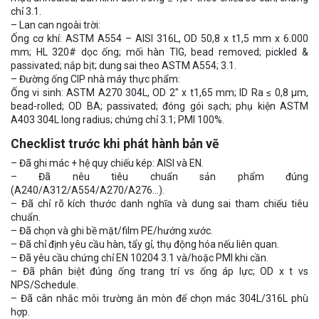
chỉ 3.1.
– Lan can ngoài trời:
Ống cơ khí: ASTM A554 – AISI 316L, OD 50,8 x t1,5 mm x 6.000
mm; HL 320# dọc ống; mối hàn TIG, bead removed; pickled &
passivated; nắp bịt; dung sai theo ASTM A554; 3.1.
– Đường ống CIP nhà máy thực phẩm:
Ống vi sinh: ASTM A270 304L, OD 2″ x t1,65 mm; ID Ra ≤ 0,8 µm,
bead-rolled; OD BA; passivated; đóng gói sạch; phụ kiện ASTM
A403 304L long radius; chứng chỉ 3.1; PMI 100%.
Checklist trước khi phát hành bản vẽ
– Đã ghi mác + hệ quy chiếu kép: AISI và EN.
– Đã nêu tiêu chuẩn sản phẩm đúng
(A240/A312/A554/A270/A276…).
– Đã chỉ rõ kích thước danh nghĩa và dung sai tham chiếu tiêu
chuẩn.
– Đã chọn và ghi bề mặt/film PE/hướng xước.
– Đã chỉ định yêu cầu hàn, tẩy gỉ, thụ động hóa nếu liên quan.
– Đã yêu cầu chứng chỉ EN 10204 3.1 và/hoặc PMI khi cần.
– Đã phân biệt đúng ống trang trí vs ống áp lực; OD x t vs
NPS/Schedule.
– Đã cân nhắc môi trường ăn mòn để chọn mác 304L/316L phù
hợp.