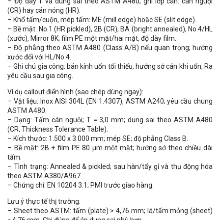
– Độ dày T và dung sai theo ASTM A480; ghi lớp cán: cán nguội
(CR) hay cán nóng (HR).
– Khổ tấm/cuộn, mép tấm: ME (mill edge) hoặc SE (slit edge).
– Bề mặt: No.1 (HR pickled), 2B (CR), BA (bright annealed), No.4/HL
(xước), Mirror 8K; film PE một mặt/hai mặt, độ dày film.
– Độ phẳng theo ASTM A480 (Class A/B) nếu quan trọng; hướng
xước đối với HL/No.4.
– Ghi chú gia công: bán kính uốn tối thiểu, hướng sớ cán khi uốn, Ra
yêu cầu sau gia công.
Ví dụ callout điển hình (sao chép dùng ngay):
– Vật liệu: Inox AISI 304L (EN 1.4307), ASTM A240; yêu cầu chung
ASTM A480.
– Dạng: Tấm cán nguội; T = 3,0 mm; dung sai theo ASTM A480
(CR, Thickness Tolerance Table).
– Kích thước: 1.500 x 3.000 mm; mép SE; độ phẳng Class B.
– Bề mặt: 2B + film PE 80 µm một mặt; hướng sớ theo chiều dài
tấm.
– Tình trạng: Annealed & pickled; sau hàn/tẩy gỉ và thụ động hóa
theo ASTM A380/A967.
– Chứng chỉ: EN 10204 3.1; PMI trước giao hàng.
Lưu ý thực tế thị trường:
– Sheet theo ASTM: tấm (plate) > 4,76 mm; lá/tấm mỏng (sheet)
≤ 4,76 mm. Ghi đúng để áp dung sai phù hợp.