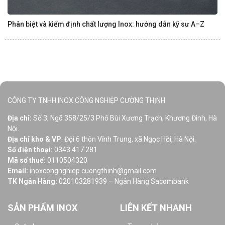
Phân biệt và kiểm định chất lượng Inox: hướng dẫn kỹ sư A–Z
CÔNG TY TNHH INOX CÔNG NGHIỆP CƯỜNG THỊNH
Địa chỉ:
Số 3, Ngõ 358/25/3 Phố Bùi Xương Trạch, Khương Đình, Hà
Nội.
Địa chỉ kho & VP
: Đội 6 thôn Vĩnh Trung, xã Ngọc Hồi, Hà Nội.
Số điện thoại:
0343.417.281
Mã số thuế:
0110504320
Email:
inoxcongnghiep.cuongthinh@gmail.com
TK Ngân Hàng:
020103281939 – Ngân Hàng Sacombank
SẢN PHẨM INOX
LIÊN KẾT NHANH