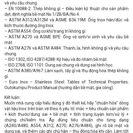
và yêu cầu chung.
– EN 10088-2: Thép không gỉ – Điều kiện kỹ thuật cho sản phẩm
dẹt; định nghĩa bề mặt No.1/2B/BA/No.4.
– ASTM A312/A312M và ASME B36.19M: Ống Inox hàn/đúc và
kích thước đường ống Inox.
– ASTM A554: Ống cơ khí/trang trí không gỉ.
– ASTM A270 và ASME BPE: Ống vệ sinh/vi sinh và yêu cầu bề
mặt.
– ASTM A276 và ASTM A484: Thanh, la, hình không gỉ và yêu cầu
chung.
– ISO 1302, ISO 4287/4288: Ký hiệu và đo nhám bề mặt.
– ISO 2768, ISO 1101: Dung sai chung và dung sai hình học.
– ASTM A380/A967: Làm sạch, tẩy gỉ và thụ động hóa thép không
gỉ.
– Euro Inox – Stainless Steel: Tables of Technical Properties;
Outokumpu Product Manual (hướng dẫn bề mặt, gia công).
Kết luận:
Muốn nhà cung cấp hiểu đúng ý đồ thiết kế, hãy “chuẩn hóa” dòng
vật liệu Inox trên bản vẽ theo 6 yếu tố: mác + tiêu chuẩn sản phẩm
+ kích thước/dung sai + bề mặt + tình trạng luyện kim/xử lý +
chứng chỉ/kiểm tra. Áp đúng tiêu chuẩn cho từng dạng
(A240/A480, A554, A312, A270, A276/A484), ghi rõ bề mặt và
dung sai, và thêm các ghi chú hàn – thụ động hóa khi cần. Làm tốt