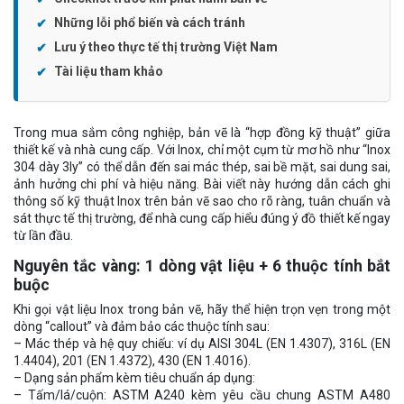
Những lỗi phổ biến và cách tránh
Lưu ý theo thực tế thị trường Việt Nam
Tài liệu tham khảo
Trong mua sắm công nghiệp, bản vẽ là “hợp đồng kỹ thuật” giữa
thiết kế và nhà cung cấp. Với Inox, chỉ một cụm từ mơ hồ như “Inox
304 dày 3ly” có thể dẫn đến sai mác thép, sai bề mặt, sai dung sai,
ảnh hưởng chi phí và hiệu năng. Bài viết này hướng dẫn cách ghi
thông số kỹ thuật Inox trên bản vẽ sao cho rõ ràng, tuân chuẩn và
sát thực tế thị trường, để nhà cung cấp hiểu đúng ý đồ thiết kế ngay
từ lần đầu.
Nguyên tắc vàng: 1 dòng vật liệu + 6 thuộc tính bắt
buộc
Khi gọi vật liệu Inox trong bản vẽ, hãy thể hiện trọn vẹn trong một
dòng “callout” và đảm bảo các thuộc tính sau:
– Mác thép và hệ quy chiếu: ví dụ AISI 304L (EN 1.4307), 316L (EN
1.4404), 201 (EN 1.4372), 430 (EN 1.4016).
– Dạng sản phẩm kèm tiêu chuẩn áp dụng:
– Tấm/lá/cuộn: ASTM A240 kèm yêu cầu chung ASTM A480