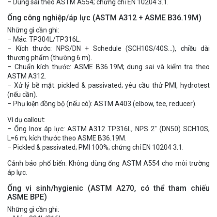
– Dung sai theo ASTM A554; chứng chỉ EN 10204 3.1.
Ống công nghiệp/áp lực (ASTM A312 + ASME B36.19M)
Những gì cần ghi:
– Mác: TP304L/TP316L.
– Kích thước: NPS/DN + Schedule (SCH10S/40S…), chiều dài
thương phẩm (thường 6 m).
– Chuẩn kích thước: ASME B36.19M; dung sai và kiểm tra theo
ASTM A312.
– Xử lý bề mặt: pickled & passivated; yêu cầu thử PMI, hydrotest
(nếu cần).
– Phụ kiện đồng bộ (nếu có): ASTM A403 (elbow, tee, reducer).
Ví dụ callout:
– Ống Inox áp lực: ASTM A312 TP316L, NPS 2″ (DN50) SCH10S,
L=6 m; kích thước theo ASME B36.19M.
– Pickled & passivated; PMI 100%; chứng chỉ EN 10204 3.1.
Cảnh báo phổ biến: Không dùng ống ASTM A554 cho môi trường
áp lực.
Ống vi sinh/hygienic (ASTM A270, có thể tham chiếu
ASME BPE)
Những gì cần ghi: