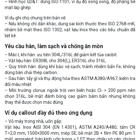
– Hình học GD&T: dùng ISO 1101; ví dụ độ song song, độ phẳng bề
mặt lắp ghép.
Ví dụ ghi chú chung trên bản vẽ:
– Nếu không chỉ dẫn khác, dung sai kích thước theo ISO 2768-mK;
nhám bề mặt theo ISO 1302; vật liệu Inox theo các tiêu chuẩn đã
liệt kê.
Yêu cầu hàn, làm sạch và chống ăn mòn
– Mác L khi hàn: ưu tiên 304L/316L để giảm kết tủa cacbit.
– Vật liệu hàn: ER308L cho 304(L), ER316L cho 316L.
– Quy trình hàn: dùng khí bảo vệ sạch; tránh nhiễm bẩn Fe; không
dùng bàn chải thép carbon.
– Sau hàn: tẩy gỉ và thụ động hóa theo ASTM A380/A967; kiểm tra
đổi màu nhiệt.
– Môi trường clorua: ngoài trời ven biển hoặc Cl- > 200 ppm nên
chọn 316L; bề mặt đánh bóng cao giảm bám bẩn nhưng không
thay thế được chọn mác đúng.
Ví dụ callout đầy đủ theo ứng dụng
– Vỏ máy trong nhà, uốn gấp:
Vật liệu: Inox AISI 304 (EN 1.4301), ASTM A240/A480; tấm CR
T=2,0 mm, 1500×3000 mm, mép SE; bề mặt 2B + film PE 80 µm 1
mặt; annealed; bán kính uốn trong ≥ 1,0T theo chiều sớ cán; chứng