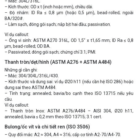
– Mác: 304L/316L.
– Kích thước: OD x t (inch hoặc mm), chiều dài.
– Độ nhám: ID Ra ≤ 0,8 µm (hoặc 0,5 µm), bead-rolled; ngoài
BA/320#.
– Làm sạch, đóng gói sạch; nắp bịt hai đầu; passivation.
Ví dụ callout:
– Ống vi sinh: ASTM A270 316L, OD 1,5″ x t1,65 mm; ID Ra ≤ 0,8
µm, bead-rolled; OD BA.
– Passivated; đóng gói sạch; chứng chỉ 3.1; PMI.
Thanh tròn/dẹt/hình (ASTM A276 + ASTM A484)
Những gì cần ghi:
– Mác: 304/304L/316L/430.
– Kích thước và dung sai: ví dụ Ø20 h11 (nếu cần hệ ISO 286) hoặc
dung sai theo ASTM A484.
– Tình trạng: annealed; bavia/bo cạnh theo ISO 13715 nếu yêu
cầu.
Ví dụ callout:
– Thanh tròn Inox: ASTM A276/A484 – AISI 304, Ø20 h11,
annealed; bavia ≤ 0,2 mm theo ISO 13715; 3.1 cert.
Bulong/ốc vít và chi tiết ren (ISO 3506)
– Quy đổi mác: A2 ≈ 304, A4 ≈ 316; cấp cơ tính A2-70/A4-70.