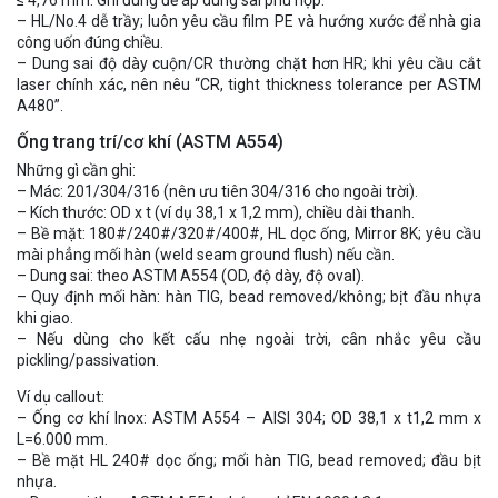
– HL/No.4 dễ trầy; luôn yêu cầu film PE và hướng xước để nhà gia
công uốn đúng chiều.
– Dung sai độ dày cuộn/CR thường chặt hơn HR; khi yêu cầu cắt
laser chính xác, nên nêu “CR, tight thickness tolerance per ASTM
A480”.
Ống trang trí/cơ khí (ASTM A554)
Những gì cần ghi:
– Mác: 201/304/316 (nên ưu tiên 304/316 cho ngoài trời).
– Kích thước: OD x t (ví dụ 38,1 x 1,2 mm), chiều dài thanh.
– Bề mặt: 180#/240#/320#/400#, HL dọc ống, Mirror 8K; yêu cầu
mài phẳng mối hàn (weld seam ground flush) nếu cần.
– Dung sai: theo ASTM A554 (OD, độ dày, độ oval).
– Quy định mối hàn: hàn TIG, bead removed/không; bịt đầu nhựa
khi giao.
– Nếu dùng cho kết cấu nhẹ ngoài trời, cân nhắc yêu cầu
pickling/passivation.
Ví dụ callout:
– Ống cơ khí Inox: ASTM A554 – AISI 304; OD 38,1 x t1,2 mm x
L=6.000 mm.
– Bề mặt HL 240# dọc ống; mối hàn TIG, bead removed; đầu bịt
nhựa.