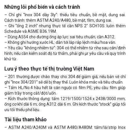
Những lỗi phổ biến và cách tránh
– Chỉ ghi “Inox 304 dày 3ly”: thiếu tiêu chuẩn, bề mặt, dung sai.
Cách tránh: thêm ASTM A240/A480, bề mặt, film, dung sai.
– Ghi “ống 2 inch” nhưng thực tế cần NPS 2″ SCH10S: luôn thêm
Schedule và ASME B36.19M.
– Dùng A554 cho đường ống áp lực: sai tiêu chuẩn; cần A312.
– Không ghi hướng xước HL: dẫn tới lắp ráp lệch màu/hoa văn.
– Yêu cầu “không nhiễm từ”: 304 có thể nhiễm từ nhẹ sau cán/định
hình; nếu cần kiểm soát độ từ thẩm, phải ghi µr yêu cầu và quy trình
khử từ.
Lưu ý theo thực tế thị trường Việt Nam
– 201 thường được chào thay cho 304 để giảm giá; nếu bản vẽ chỉ
ghi “Inox 304/201” sẽ dễ bị thay thế. Luôn khóa mác và tiêu chuẩn.
– Tấm HL/No.4 hầu hết là cán nguội có film PE; yêu cầu film giúp
giảm trầy trong cắt/đột/uốn.
– Kích thước thông dụng: tấm 1219/1500/1524 x 2438/3000 mm;
ống cơ khí dài 6 m; ống A312 dài 6 m. Ghi kích thước “stock” giúp tối
ưu tối thiểu phế liệu.
Tài liệu tham khảo
– ASTM A240/A240M và ASTM A480/A480M: tấm/lá/strip Inox