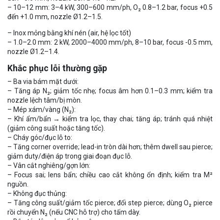
– 10–12 mm: 3–4 kW, 300–600 mm/ph, O₂ 0.8–1.2 bar, focus +0.5
đến +1.0 mm, nozzle Ø1.2–1.5.
– Inox mỏng bằng khí nén (air, hệ lọc tốt)
– 1.0–2.0 mm: 2 kW, 2000–4000 mm/ph, 8–10 bar, focus -0.5 mm,
nozzle Ø1.2–1.4.
Khắc phục lỗi thường gặp
– Ba via bám mặt dưới:
– Tăng áp N₂; giảm tốc nhẹ; focus âm hơn 0.1–0.3 mm; kiểm tra
nozzle lệch tâm/bị mòn.
– Mép xám/vàng (N₂):
– Khí ẩm/bẩn → kiểm tra lọc, thay chai; tăng áp; tránh quá nhiệt
(giảm công suất hoặc tăng tốc).
– Cháy góc/đục lỗ to:
– Tăng corner override; lead-in tròn dài hơn; thêm dwell sau pierce;
giảm duty/điện áp trong giai đoạn đục lỗ.
– Vân cắt nghiêng/gợn lớn:
– Focus sai; lens bẩn; chiều cao cắt không ổn định; kiểm tra M²
nguồn.
– Không đục thủng:
– Tăng công suất/giảm tốc pierce; đổi step pierce; dùng O₂ pierce
rồi chuyển N₂ (nếu CNC hỗ trợ) cho tấm dày.