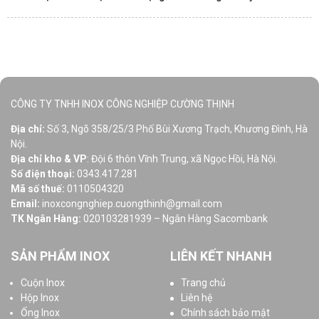
CÔNG TY TNHH INOX CÔNG NGHIỆP CƯỜNG THỊNH
Địa chỉ:
Số 3, Ngõ 358/25/3 Phố Bùi Xương Trạch, Khương Đình, Hà
Nội.
Địa chỉ kho & VP
: Đội 6 thôn Vĩnh Trung, xã Ngọc Hồi, Hà Nội.
Số điện thoại:
0343.417.281
Mã số thuế:
0110504320
Email:
inoxcongnghiep.cuongthinh@gmail.com
TK Ngân Hàng:
020103281939 – Ngân Hàng Sacombank
SẢN PHẨM INOX
LIÊN KẾT NHANH
Cuộn Inox
Trang chủ
Hộp Inox
Liên hệ
Ống Inox
Chính sách bảo mật