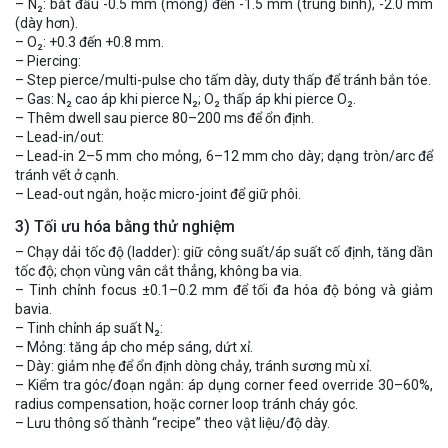
– N₂: bắt đầu -0.5 mm (mỏng) đến -1.5 mm (trung bình), -2.0 mm
(dày hơn).
– O₂: +0.3 đến +0.8 mm.
– Piercing:
– Step pierce/multi-pulse cho tấm dày, duty thấp để tránh bắn tóe.
– Gas: N₂ cao áp khi pierce N₂; O₂ thấp áp khi pierce O₂.
– Thêm dwell sau pierce 80–200 ms để ổn định.
– Lead-in/out:
– Lead-in 2–5 mm cho mỏng, 6–12 mm cho dày; dạng tròn/arc để
tránh vết ở cạnh.
– Lead-out ngắn, hoặc micro-joint để giữ phôi.
3) Tối ưu hóa bằng thử nghiệm
– Chạy dải tốc độ (ladder): giữ công suất/áp suất cố định, tăng dần
tốc độ; chọn vùng vân cắt thẳng, không ba via.
– Tinh chỉnh focus ±0.1–0.2 mm để tối đa hóa độ bóng và giảm
bavia.
– Tinh chỉnh áp suất N₂:
– Mỏng: tăng áp cho mép sáng, dứt xỉ.
– Dày: giảm nhẹ để ổn định dòng chảy, tránh sương mù xỉ.
– Kiểm tra góc/đoạn ngắn: áp dụng corner feed override 30–60%,
radius compensation, hoặc corner loop tránh cháy góc.
– Lưu thông số thành “recipe” theo vật liệu/độ dày.