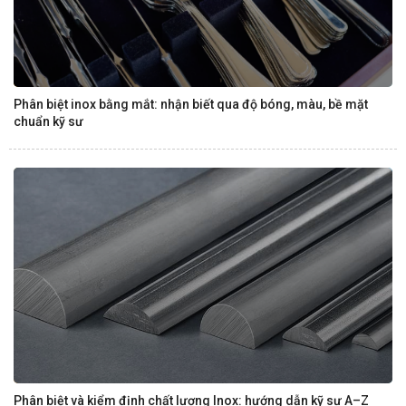
Phân biệt inox bằng mắt: nhận biết qua độ bóng, màu, bề mặt
chuẩn kỹ sư
Phân biệt và kiểm định chất lượng Inox: hướng dẫn kỹ sư A–Z