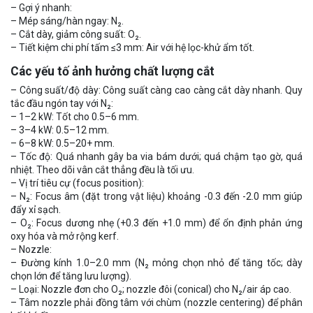
– Gợi ý nhanh:
– Mép sáng/hàn ngay: N₂.
– Cắt dày, giảm công suất: O₂.
– Tiết kiệm chi phí tấm ≤3 mm: Air với hệ lọc-khử ẩm tốt.
Các yếu tố ảnh hưởng chất lượng cắt
– Công suất/độ dày: Công suất càng cao càng cắt dày nhanh. Quy
tắc đầu ngón tay với N₂:
– 1–2 kW: Tốt cho 0.5–6 mm.
– 3–4 kW: 0.5–12 mm.
– 6–8 kW: 0.5–20+ mm.
– Tốc độ: Quá nhanh gây ba via bám dưới; quá chậm tạo gờ, quá
nhiệt. Theo dõi vân cắt thẳng đều là tối ưu.
– Vị trí tiêu cự (focus position):
– N₂: Focus âm (đặt trong vật liệu) khoảng -0.3 đến -2.0 mm giúp
đẩy xỉ sạch.
– O₂: Focus dương nhẹ (+0.3 đến +1.0 mm) để ổn định phản ứng
oxy hóa và mở rộng kerf.
– Nozzle:
– Đường kính 1.0–2.0 mm (N₂ mỏng chọn nhỏ để tăng tốc; dày
chọn lớn để tăng lưu lượng).
– Loại: Nozzle đơn cho O₂; nozzle đôi (conical) cho N₂/air áp cao.
– Tâm nozzle phải đồng tâm với chùm (nozzle centering) để phân