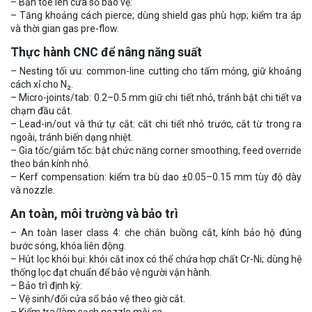
– Bắn tóe lên cửa sổ bảo vệ:
– Tăng khoảng cách pierce; dùng shield gas phù hợp; kiểm tra áp
và thời gian gas pre-flow.
Thực hành CNC để nâng năng suất
– Nesting tối ưu: common-line cutting cho tấm mỏng, giữ khoảng
cách xỉ cho N₂.
– Micro-joints/tab: 0.2–0.5 mm giữ chi tiết nhỏ, tránh bật chi tiết va
chạm đầu cắt.
– Lead-in/out và thứ tự cắt: cắt chi tiết nhỏ trước, cắt từ trong ra
ngoài, tránh biến dạng nhiệt.
– Gia tốc/giảm tốc: bật chức năng corner smoothing, feed override
theo bán kính nhỏ.
– Kerf compensation: kiểm tra bù dao ±0.05–0.15 mm tùy độ dày
và nozzle.
An toàn, môi trường và bảo trì
– An toàn laser class 4: che chắn buồng cắt, kính bảo hộ đúng
bước sóng, khóa liên động.
– Hút lọc khói bụi: khói cắt inox có thể chứa hợp chất Cr-Ni; dùng hệ
thống lọc đạt chuẩn để bảo vệ người vận hành.
– Bảo trì định kỳ:
– Vệ sinh/đổi cửa sổ bảo vệ theo giờ cắt.
– Kiểm tra/làm sạch nozzle mỗi ca.