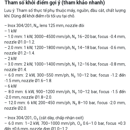
Tham số khởi điểm gợi ý (tham khảo nhanh)
Lưu ý: Tham số thực tế phụ thuộc máy, nguồn, đầu cắt, chất lượng
khí. Dùng để khởi điểm rồi tối ưu tại chỗ.
– Inox 304/201, N₂, lens 125 mm, nozzle đôi
– 1 kW
– 1.0 mm: 1 kW, 3000–4500 mm/ph, N₂ 16–20 bar, focus -0.4 mm,
nozzle Ø1.0–1.2.
– 2.0 mm: 1 kW, 1200–1800 mm/ph, N₂ 14–18 bar, focus -0.6 mm,
nozzle Ø1.2–1.4.
– 2 kW
– 3.0 mm: 2 kW, 1000–1400 mm/ph, N₂ 12–16 bar, focus -0.8 mm,
nozzle Ø1.4.
– 6.0 mm: 2 kW, 300–550 mm/ph, N₂ 10–12 bar, focus -1.2 đến
-1.5 mm, nozzle Ø1.6–1.8.
– 6 kW
– 8.0 mm: 6 kW, 900–1200 mm/ph, N₂ 10–12 bar, focus -1.5 đến
-2.0 mm, nozzle Ø1.8–2.0.
– 12.0 mm: 6 kW, 200–450 mm/ph, N₂ 8–10 bar, focus -2.0 mm,
nozzle Ø2.0.
– Inox 304/201, O₂ (cắt dày, chấp nhận oxit)
– 6.0 mm: 1–2 kW, 700–1000 mm/ph, O₂ 0.6–1.0 bar, focus +0.3
đến +0.6 mm, nozzle đơn Ø1.0–1.2.