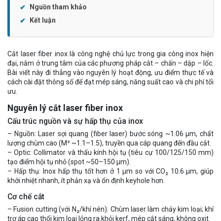
Nguồn tham khảo
Kết luận
Cắt laser fiber inox là công nghệ chủ lực trong gia công inox hiện
đại, nằm ở trung tâm của các phương pháp cắt – chấn – dập – lốc.
Bài viết này đi thẳng vào nguyên lý hoạt động, ưu điểm thực tế và
cách cài đặt thông số để đạt mép sáng, năng suất cao và chi phí tối
ưu.
Nguyên lý cắt laser fiber inox
Cấu trúc nguồn và sự hấp thụ của inox
– Nguồn: Laser sợi quang (fiber laser) bước sóng ~1.06 μm, chất
lượng chùm cao (M² ~1.1–1.5), truyền qua cáp quang đến đầu cắt.
– Optic: Collimator và thấu kính hội tụ (tiêu cự 100/125/150 mm)
tạo điểm hội tụ nhỏ (spot ~50–150 μm).
– Hấp thụ: Inox hấp thụ tốt hơn ở 1 μm so với CO₂ 10.6 μm, giúp
khởi nhiệt nhanh, ít phản xạ và ổn định keyhole hơn.
Cơ chế cắt
– Fusion cutting (với N₂/khí nén): Chùm laser làm chảy kim loại; khí
trơ áp cao thổi kim loại lỏng ra khỏi kerf, mép cắt sáng, không oxit.