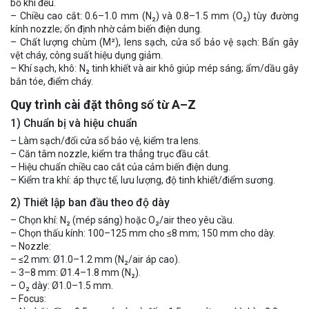
bố khí đều.
– Chiều cao cắt: 0.6–1.0 mm (N₂) và 0.8–1.5 mm (O₂) tùy đường
kính nozzle; ổn định nhờ cảm biến điện dung.
– Chất lượng chùm (M²), lens sạch, cửa sổ bảo vệ sạch: Bẩn gây
vệt cháy, công suất hiệu dụng giảm.
– Khí sạch, khô: N₂ tinh khiết và air khô giúp mép sáng; ẩm/dầu gây
bắn tóe, điểm cháy.
Quy trình cài đặt thông số từ A–Z
1) Chuẩn bị và hiệu chuẩn
– Làm sạch/đổi cửa sổ bảo vệ, kiểm tra lens.
– Căn tâm nozzle, kiểm tra thẳng trục đầu cắt.
– Hiệu chuẩn chiều cao cắt của cảm biến điện dung.
– Kiểm tra khí: áp thực tế, lưu lượng, độ tinh khiết/điểm sương.
2) Thiết lập ban đầu theo độ dày
– Chọn khí: N₂ (mép sáng) hoặc O₂/air theo yêu cầu.
– Chọn thấu kính: 100–125 mm cho ≤8 mm; 150 mm cho dày.
– Nozzle:
– ≤2 mm: Ø1.0–1.2 mm (N₂/air áp cao).
– 3–8 mm: Ø1.4–1.8 mm (N₂).
– O₂ dày: Ø1.0–1.5 mm.
– Focus: