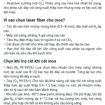
– Reactive cutting (với O₂): Phản ứng oxy hóa tỏa nhiệt bổ sung,
cho phép cắt dày với công suất thấp hơn nhưng mép có lớp oxit, dễ
đổi màu.
Vì sao chọn laser fiber cho inox?
– Tốc độ cao trên mỏng–trung bình (0.5–8 mm), đặc biệt với N₂ áp
cao.
– Mép cắt sáng, phẳng, ít gia công sau cắt.
– Tiêu thụ điện thấp, bảo trì nguồn ít so với CO₂.
– Cắt được chi tiết nhỏ, khe cắt hẹp, độ chính xác lặp lại cao.
– Hạn chế: Độ dày rất lớn cần công suất cao; phản xạ ngược vẫn
cần bảo vệ; yêu cầu khí sạch, khô.
Chọn khí trợ cắt khi cắt inox
– Nitơ (N₂ 99.995%): Lựa chọn tiêu chuẩn cho mép sáng, không
oxit; áp suất cao 8–22 bar tùy độ dày và nozzle. Tăng áp lực cho
tấm mỏng để đẩy xỉ sạch.
– Oxy (O₂ 99.5%+): Cho tốc độ/khả năng cắt dày tốt với công suất
thấp hơn; áp suất thấp 0.4–1.5 bar; mép có oxit, dễ nhuộm màu,
cần xử lý sau cắt nếu hàn/đánh bóng.
– Khí nén (air, khô, -40°C dew point, không dầu): Chi phí thấp, tốc độ
gần N₂ ở tấm mỏng; áp 6–12 bar với lưu lượng lớn; mép hơi vàng
nhạt, phù hợp chi tiết cơ khí không yêu cầu bóng sáng.