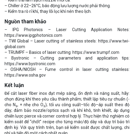
– Chiller ở 22–26°C, báo động lưu lượng nước phải thông.
– Kiểm tra rò rỉ khí, thay lõi lọc khí nén theo lịch.
Nguồn tham khảo
– IPG Photonics – Laser Cutting Application Notes:
https://www.ipgphotonics.com
– TWI Global – Laser cutting of stainless steels: https://www.twi-
global.com
– TRUMPF – Basics of laser cutting: https://www.trumpf.com
– Bystronic – Cutting parameters and application tips:
https://www.bystronic.com
– OSHA/NIOSH – Fume control in laser cutting stainless:
https://www.osha.gov
Kết luận
Để cắt laser fiber inox đạt mép sáng, ổn định và năng suất, hãy:
chọn đúng khí theo yêu cầu thành phẩm; thiết lập tiêu cự chuẩn (-
cho N₂, + nhẹ cho O₂); tối ưu công suất–tốc độ–áp suất theo độ
dày; đảm bảo nozzle/optics sạch và khí khô, tinh khiết; áp dụng
chiến lược pierce và corner control hợp lý. Thực hiện thử nghiệm có
kiểm soát để “chốt” recipe cho từng mác/độ dày và duy trì bảo trì
định kỳ. Với quy trình trên, bạn sẽ kiểm soát được chất lượng, chi
phí và tiến độ một cách nhất quán.