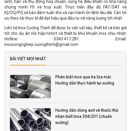
sinh, hàn và thụ động hóa chuẩn, cùng hệ điều khiển có khả năng
chứng minh F0 và truy xuất. Thực hiện đầy đủ FAT/SAT và
IQ/OQ/PQ sẽ bảo đảm tuân thủ và vận hành ổn định lâu dài. Cần tối
ưu theo tải thực tế để đạt hiệu quả đầu tư và năng lượng tốt nhất.
Liên hệ Inox Cường Thịnh để được tư vấn vật liệu, thiết kế và báo giá
tốt cho dự án nồi hấp/retort và thiết bị khử khuẩn inox chịu nhiệt.
Hotline: 0343.417.281. Email:
inoxcongnghiep.cuongthinh@gmail.com
BÀI VIẾT MỚI NHẤT
Phân biệt inox qua tia lửa mài:
Hướng dẫn thực hành tại xưởng
Hướng dẫn dùng axit và thuốc thử
nhận biết Inox 304/201 (chuẩn
xưởng)