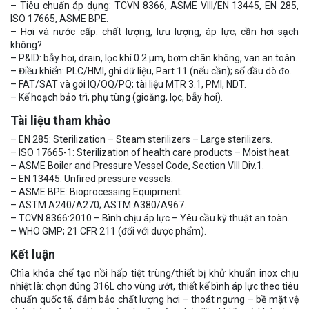
– Tiêu chuẩn áp dụng: TCVN 8366, ASME VIII/EN 13445, EN 285,
ISO 17665, ASME BPE.
– Hơi và nước cấp: chất lượng, lưu lượng, áp lực; cần hơi sạch
không?
– P&ID: bẫy hơi, drain, lọc khí 0.2 μm, bơm chân không, van an toàn.
– Điều khiển: PLC/HMI, ghi dữ liệu, Part 11 (nếu cần); số đầu dò đo.
– FAT/SAT và gói IQ/OQ/PQ; tài liệu MTR 3.1, PMI, NDT.
– Kế hoạch bảo trì, phụ tùng (gioăng, lọc, bẫy hơi).
Tài liệu tham khảo
– EN 285: Sterilization – Steam sterilizers – Large sterilizers.
– ISO 17665-1: Sterilization of health care products – Moist heat.
– ASME Boiler and Pressure Vessel Code, Section VIII Div.1.
– EN 13445: Unfired pressure vessels.
– ASME BPE: Bioprocessing Equipment.
– ASTM A240/A270; ASTM A380/A967.
– TCVN 8366:2010 – Bình chịu áp lực – Yêu cầu kỹ thuật an toàn.
– WHO GMP; 21 CFR 211 (đối với dược phẩm).
Kết luận
Chìa khóa chế tạo nồi hấp tiệt trùng/thiết bị khử khuẩn inox chịu
nhiệt là: chọn đúng 316L cho vùng ướt, thiết kế bình áp lực theo tiêu
chuẩn quốc tế, đảm bảo chất lượng hơi – thoát ngưng – bề mặt vệ