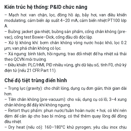
Kiến trúc hệ thống: P&ID chức năng
– Mạch hơi: van chặn, lọc, đồng hồ áp, bẫy hơi, van điều khiển
modulating; cảm biến áp suất 4–20 mA; cảm biến nhiệt PT100 lớp
A.
– Buồng: jacket gia nhiệt, buồng sản phẩm, cổng chân không (pre-
vac), cổng test Bowie–Dick, cổng đầu dò độc lập.
– Xử lý không khí: bơm chân không vòng nước hoặc khô; lọc 0.2
μm; van phá chân không có lọc.
– Xả ngưng: bình tách, hồi ngưng; trao đổi nhiệt để hạ nhiệt xả thải
theo QCVN môi trường.
– Điều khiển: PLC/HMI, PID nhiều vùng, ghi dữ liệu số, tính F0, chữ ký
điện tử (nếu 21 CFR Part 11).
Chế độ tiệt trùng điển hình
– Trọng lực (gravity): cho chất lỏng, dụng cụ đơn giản; thời gian dài
hơn.
– Tiền chân không (pre-vacuum): cho vải, dụng cụ có lỗ; 3–4 xung
chân không để đẩy khí không ngưng.
– Retort thực phẩm: phun nước/tuần hoàn nước + hơi; có khí nén
đệm để cân áp cho bao bì mỏng; có thể thêm quay lồng để đồng
đều nhiệt.
– Dry heat (nếu có): 160–180°C khử pyrogen; yêu cầu inox chịu