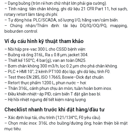
– Dạng buồng (tròn rẻ hơn chữ nhật lớn phải gia cường).
– Tính năng: tiền chân không, ghi dữ liệu 21 CFR Part 11, hơi sạch,
rotary retort làm tăng chi phí.
– Tự động hóa: PLC/SCADA, số lượng I/O, hãng van/cảm biến.
– Chứng nhận/Thẩm định: tài liệu DQ/IQ/OQ/PQ, mapping,
bioburden control.
Ví dụ cấu hình kỹ thuật tham khảo
– Nồi hấp pre-vac 300 L cho CSSD bệnh viện:
– Buồng và ống 316L, Ra ≤ 0.8 μm; jacket 304.
– Thiết kế 150°C, 4 bar(g); van an toàn DN25.
– Bơm chân không 300 m3/h; lọc 0.2 μm cho phá chân không.
– PLC + HMI 10″; 2 kênh PT100 độc lập; ghi dữ liệu, tính F0.
– Test theo EN 285, ISO 17665; Bowie–Dick đạt chuẩn.
– Retort thực phẩm 1200 L, phun nước – hơi:
– Thân 316L, cánh phun chịu ăn mòn; tuần hoàn bơm inox.
– Điều khiển nhiệt–áp PID; cảm biến T đặt gần bao bì.
– Hệ hồi nhiệt ngưng để tiết kiệm năng lượng.
Checklist nhanh trước khi đặt hàng/đầu tư
– Xác định loại tải, chu trình (121/134°C, F0 yêu cầu).
– Chọn mác inox: 316L cho buồng/đường ống; hoàn thiện bề mặt
mục tiêu.