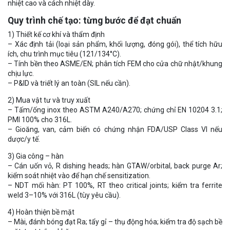
nhiệt cao và cách nhiệt dày.
Quy trình chế tạo: từng bước để đạt chuẩn
1) Thiết kế cơ khí và thẩm định
– Xác định tải (loại sản phẩm, khối lượng, đóng gói), thể tích hữu
ích, chu trình mục tiêu (121/134°C).
– Tính bền theo ASME/EN; phân tích FEM cho cửa chữ nhật/khung
chịu lực.
– P&ID và triết lý an toàn (SIL nếu cần).
2) Mua vật tư và truy xuất
– Tấm/ống inox theo ASTM A240/A270; chứng chỉ EN 10204 3.1;
PMI 100% cho 316L.
– Gioăng, van, cảm biến có chứng nhận FDA/USP Class VI nếu
dược/y tế.
3) Gia công – hàn
– Cán uốn vỏ, R dishing heads; hàn GTAW/orbital, back purge Ar;
kiểm soát nhiệt vào để hạn chế sensitization.
– NDT mối hàn: PT 100%, RT theo critical joints; kiểm tra ferrite
weld 3–10% với 316L (tùy yêu cầu).
4) Hoàn thiện bề mặt
– Mài, đánh bóng đạt Ra; tẩy gỉ – thụ động hóa; kiểm tra độ sạch bề