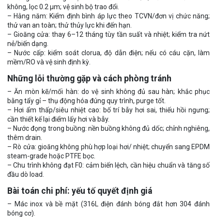
không, lọc 0.2 μm; vệ sinh bộ trao đổi.
– Hằng năm: Kiểm định bình áp lực theo TCVN/đơn vị chức năng;
thử van an toàn; thử thủy lực khi đến hạn.
– Gioăng cửa: thay 6–12 tháng tùy tần suất và nhiệt; kiểm tra nứt
nẻ/biến dạng.
– Nước cấp: kiểm soát clorua, độ dẫn điện; nếu có cáu cặn, làm
mềm/RO và vệ sinh định kỳ.
Những lỗi thường gặp và cách phòng tránh
– Ăn mòn kẽ/mối hàn: do vệ sinh không đủ sau hàn; khắc phục
bằng tẩy gỉ – thụ động hóa đúng quy trình, purge tốt.
– Hơi ẩm thấp/siêu nhiệt cao: bố trí bẫy hơi sai, thiếu hồi ngưng;
cần thiết kế lại điểm lấy hơi và bẫy.
– Nước đọng trong buồng: nền buồng không đủ dốc; chỉnh nghiêng,
thêm drain.
– Rò cửa: gioăng không phù hợp loại hơi/ nhiệt; chuyển sang EPDM
steam-grade hoặc PTFE bọc.
– Chu trình không đạt F0: cảm biến lệch, cần hiệu chuẩn và tăng số
đầu dò load.
Bài toán chi phí: yếu tố quyết định giá
– Mác inox và bề mặt (316L điện đánh bóng đắt hơn 304 đánh
bóng cơ).