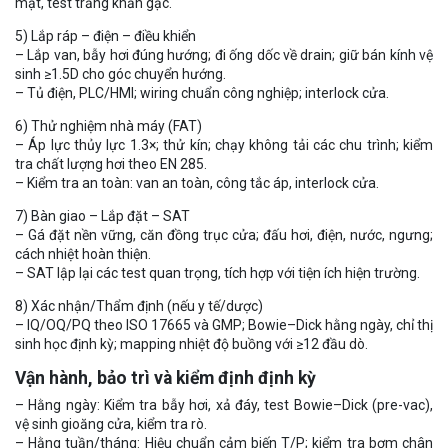
mặt, test trắng khăn gạc.
5) Lắp ráp – điện – điều khiển
– Lắp van, bẫy hơi đúng hướng; đi ống dốc về drain; giữ bán kính vệ
sinh ≥1.5D cho góc chuyển hướng.
– Tủ điện, PLC/HMI; wiring chuẩn công nghiệp; interlock cửa.
6) Thử nghiệm nhà máy (FAT)
– Áp lực thủy lực 1.3×; thử kín; chạy không tải các chu trình; kiểm
tra chất lượng hơi theo EN 285.
– Kiểm tra an toàn: van an toàn, công tắc áp, interlock cửa.
7) Bàn giao – Lắp đặt – SAT
– Gá đặt nền vững, căn đồng trục cửa; đấu hơi, điện, nước, ngưng;
cách nhiệt hoàn thiện.
– SAT lập lại các test quan trọng, tích hợp với tiện ích hiện trường.
8) Xác nhận/Thẩm định (nếu y tế/dược)
– IQ/OQ/PQ theo ISO 17665 và GMP; Bowie–Dick hằng ngày, chỉ thị
sinh học định kỳ; mapping nhiệt độ buồng với ≥12 đầu dò.
Vận hành, bảo trì và kiểm định định kỳ
– Hằng ngày: Kiểm tra bẫy hơi, xả đáy, test Bowie–Dick (pre-vac),
vệ sinh gioăng cửa, kiểm tra rò.
– Hằng tuần/tháng: Hiệu chuẩn cảm biến T/P; kiểm tra bơm chân