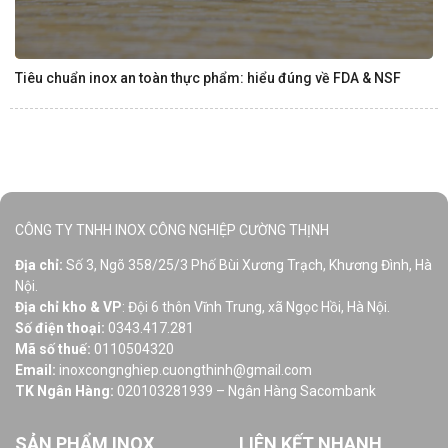
Tiêu chuẩn inox an toàn thực phẩm: hiểu đúng về FDA & NSF
CÔNG TY TNHH INOX CÔNG NGHIỆP CƯỜNG THỊNH
Địa chỉ:
Số 3, Ngõ 358/25/3 Phố Bùi Xương Trạch, Khương Đình, Hà
Nội.
Địa chỉ kho & VP
: Đội 6 thôn Vĩnh Trung, xã Ngọc Hồi, Hà Nội.
Số điện thoại:
0343.417.281
Mã số thuế:
0110504320
Email:
inoxcongnghiep.cuongthinh@gmail.com
TK Ngân Hàng:
020103281939 – Ngân Hàng Sacombank
SẢN PHẨM INOX
LIÊN KẾT NHANH