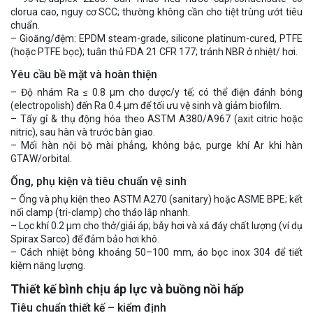
clorua cao, nguy cơ SCC; thường không cần cho tiệt trùng ướt tiêu
chuẩn.
– Gioăng/đệm: EPDM steam-grade, silicone platinum-cured, PTFE
(hoặc PTFE bọc); tuân thủ FDA 21 CFR 177; tránh NBR ở nhiệt/ hơi.
Yêu cầu bề mặt và hoàn thiện
– Độ nhám Ra ≤ 0.8 μm cho dược/y tế; có thể điện đánh bóng
(electropolish) đến Ra 0.4 μm để tối ưu vệ sinh và giảm biofilm.
– Tẩy gỉ & thụ động hóa theo ASTM A380/A967 (axit citric hoặc
nitric), sau hàn và trước bàn giao.
– Mối hàn nội bộ mài phẳng, không bậc, purge khí Ar khi hàn
GTAW/orbital.
Ống, phụ kiện và tiêu chuẩn vệ sinh
– Ống và phụ kiện theo ASTM A270 (sanitary) hoặc ASME BPE; kết
nối clamp (tri-clamp) cho tháo lắp nhanh.
– Lọc khí 0.2 μm cho thở/giải áp; bẫy hơi và xả đáy chất lượng (ví dụ
Spirax Sarco) để đảm bảo hơi khô.
– Cách nhiệt bông khoáng 50–100 mm, áo bọc inox 304 để tiết
kiệm năng lượng.
Thiết kế bình chịu áp lực và buồng nồi hấp
Tiêu chuẩn thiết kế – kiểm định