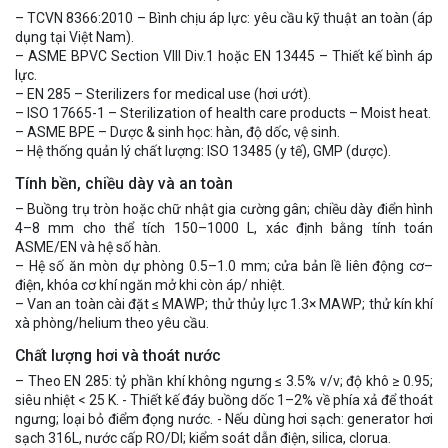
– TCVN 8366:2010 – Bình chịu áp lực: yêu cầu kỹ thuật an toàn (áp
dụng tại Việt Nam).
– ASME BPVC Section VIII Div.1 hoặc EN 13445 – Thiết kế bình áp
lực.
– EN 285 – Sterilizers for medical use (hơi ướt).
– ISO 17665-1 – Sterilization of health care products – Moist heat.
– ASME BPE – Dược & sinh học: hàn, độ dốc, vệ sinh.
– Hệ thống quản lý chất lượng: ISO 13485 (y tế), GMP (dược).
Tính bền, chiều dày và an toàn
– Buồng trụ tròn hoặc chữ nhật gia cường gân; chiều dày điển hình
4–8 mm cho thể tích 150–1000 L, xác định bằng tính toán
ASME/EN và hệ số hàn.
– Hệ số ăn mòn dự phòng 0.5–1.0 mm; cửa bản lề liên động cơ–
điện, khóa cơ khí ngăn mở khi còn áp/ nhiệt.
– Van an toàn cài đặt ≤ MAWP; thử thủy lực 1.3× MAWP; thử kín khí
xà phòng/helium theo yêu cầu.
Chất lượng hơi và thoát nước
– Theo EN 285: tỷ phần khí không ngưng ≤ 3.5% v/v; độ khô ≥ 0.95;
siêu nhiệt < 25 K. - Thiết kế đáy buồng dốc 1–2% về phía xả để thoát
ngưng; loại bỏ điểm đọng nước. - Nếu dùng hơi sạch: generator hơi
sạch 316L, nước cấp RO/DI; kiểm soát dẫn điện, silica, clorua.