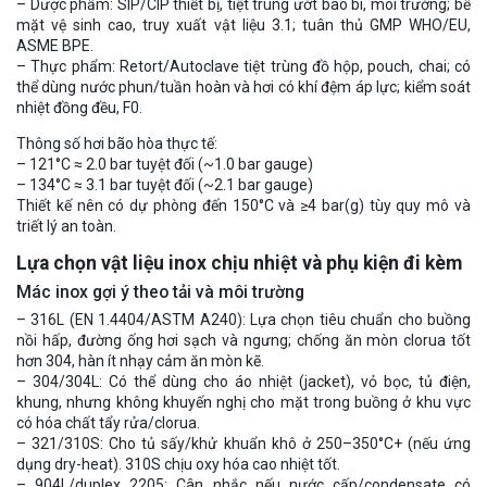
– Dược phẩm: SIP/CIP thiết bị, tiệt trùng ướt bao bì, môi trường; bề
mặt vệ sinh cao, truy xuất vật liệu 3.1; tuân thủ GMP WHO/EU,
ASME BPE.
– Thực phẩm: Retort/Autoclave tiệt trùng đồ hộp, pouch, chai; có
thể dùng nước phun/tuần hoàn và hơi có khí đệm áp lực; kiểm soát
nhiệt đồng đều, F0.
Thông số hơi bão hòa thực tế:
– 121°C ≈ 2.0 bar tuyệt đối (~1.0 bar gauge)
– 134°C ≈ 3.1 bar tuyệt đối (~2.1 bar gauge)
Thiết kế nên có dự phòng đến 150°C và ≥4 bar(g) tùy quy mô và
triết lý an toàn.
Lựa chọn vật liệu inox chịu nhiệt và phụ kiện đi kèm
Mác inox gợi ý theo tải và môi trường
– 316L (EN 1.4404/ASTM A240): Lựa chọn tiêu chuẩn cho buồng
nồi hấp, đường ống hơi sạch và ngưng; chống ăn mòn clorua tốt
hơn 304, hàn ít nhạy cảm ăn mòn kẽ.
– 304/304L: Có thể dùng cho áo nhiệt (jacket), vỏ bọc, tủ điện,
khung, nhưng không khuyến nghị cho mặt trong buồng ở khu vực
có hóa chất tẩy rửa/clorua.
– 321/310S: Cho tủ sấy/khử khuẩn khô ở 250–350°C+ (nếu ứng
dụng dry-heat). 310S chịu oxy hóa cao nhiệt tốt.
– 904L/duplex 2205: Cân nhắc nếu nước cấp/condensate có