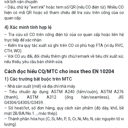
với lịch vận chuyển.
– Dấu, chữ ký “wet ink” hoặc tem số/QR (nếu CO điện tử). Nhiều CO
hiện có mã QR hoặc số tham chiếu để tra cứu trên cổng của cơ
quan cấp.
4) Xác minh tính hợp lệ
– Tra cứu số CO trên cổng điện tử của cơ quan cấp hoặc liên hệ
trực tiếp để xác nhận.
– Kiểm tra quy tắc xuất xứ ghi trên CO có phù hợp FTA (ví dụ RVC,
CTH, WO).
– Với CO ưu đãi, đối chiếu thêm ghi chú/remark về tiêu chí xuất xứ;
nếu thiếu, yêu cầu bản chỉnh sửa.
Cách đọc hiểu CQ/MTC cho inox theo EN 10204
1) Các trường bắt buộc trên MTC
– Nhà sản xuất (mill) và địa chỉ nhà máy.
– Tiêu chuẩn áp dụng: ASTM A240 (tấm/cuộn), ASTM A276
(thanh), ASTM A312 (ống hàn/seamless), JIS
G4304/G4305/G3459…
– Số heat/lot, số đơn hàng, quy cách sản phẩm (độ dày, khổ, bề
mặt 2B/BA/No.1…, mác thép).
– Thành phần hóa học (C, Si, Mn, P, S, Cr, Ni, Mo, N, các nguyên tố vi
lượng).