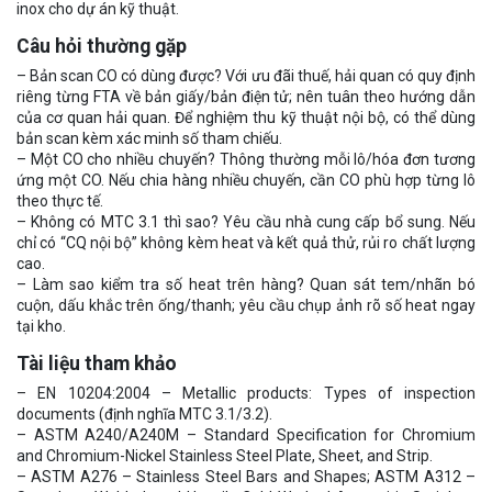
inox cho dự án kỹ thuật.
Câu hỏi thường gặp
– Bản scan CO có dùng được? Với ưu đãi thuế, hải quan có quy định
riêng từng FTA về bản giấy/bản điện tử; nên tuân theo hướng dẫn
của cơ quan hải quan. Để nghiệm thu kỹ thuật nội bộ, có thể dùng
bản scan kèm xác minh số tham chiếu.
– Một CO cho nhiều chuyến? Thông thường mỗi lô/hóa đơn tương
ứng một CO. Nếu chia hàng nhiều chuyến, cần CO phù hợp từng lô
theo thực tế.
– Không có MTC 3.1 thì sao? Yêu cầu nhà cung cấp bổ sung. Nếu
chỉ có “CQ nội bộ” không kèm heat và kết quả thử, rủi ro chất lượng
cao.
– Làm sao kiểm tra số heat trên hàng? Quan sát tem/nhãn bó
cuộn, dấu khắc trên ống/thanh; yêu cầu chụp ảnh rõ số heat ngay
tại kho.
Tài liệu tham khảo
– EN 10204:2004 – Metallic products: Types of inspection
documents (định nghĩa MTC 3.1/3.2).
– ASTM A240/A240M – Standard Specification for Chromium
and Chromium-Nickel Stainless Steel Plate, Sheet, and Strip.
– ASTM A276 – Stainless Steel Bars and Shapes; ASTM A312 –