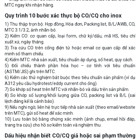
MTC ngay khi nhận hàng.
Quy trình 10 bước xác thực bộ CO/CQ cho inox
1) Thu thập trọn bộ: Hợp đồng, Hóa đơn, Packing list, B/L/AWB, CO,
MTC 3.1/3.2, ảnh nhãn-bó.
2) Kiểm CO: cơ quan cấp, loại form, chữ ký/dấu, mã HS, tiêu chí
xuất xứ, ngày tháng.
3) Tra cứu CO trên cổng điện tử hoặc email cơ quan cấp để xác
minh số tham chiếu.
4) Kiểm MTC: nhà sản xuất, tiêu chuẩn áp dụng, số heat, quy cách.
5) Đối chiếu thành phần hóa học – cơ tính với tiêu chuẩn
(ASTM/JIS) ghi trên MTC.
6) Kiểm các thử nghiệm bắt buộc theo tiêu chuẩn sản phẩm (ví dụ
A312 yêu cầu hydrotest/eddy current cho ống).
7) So khớp số heat trên MTC với nhãn-bó và dấu trên sản phẩm.
8) So khớp số lượng/khối lượng giữa CO, packing list và B/L (sai
lệch đáng kể là cảnh báo).
9) Nếu nghi ngờ, liên hệ trực tiếp nhà sản xuất (theo email/website
trên MTC), gửi số heat để xác minh.
10) Lưu toàn bộ bằng chứng xác minh (ảnh chụp, email hồi đáp,
trang tra cứu) cho hồ sơ kiểm toán và nghiệm thu.
Dấu hiệu nhận biết CO/CQ giả hoặc sai phạm thường