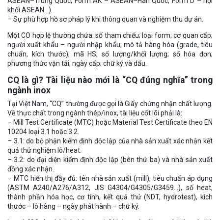
ASEAN–Trung Quốc, Form AK – ASEAN–Hàn Quốc, Form D – nội
khối ASEAN…).
– Sự phù hợp hồ sơ pháp lý khi thông quan và nghiệm thu dự án.
Một CO hợp lệ thường chứa: số tham chiếu; loại form; cơ quan cấp;
người xuất khẩu – người nhập khẩu; mô tả hàng hóa (grade, tiêu
chuẩn, kích thước); mã HS; số lượng/khối lượng; số hóa đơn;
phương thức vận tải; ngày cấp; chữ ký và dấu.
CQ là gì? Tài liệu nào mới là “CQ đúng nghĩa” trong
ngành inox
Tại Việt Nam, “CQ” thường được gọi là Giấy chứng nhận chất lượng.
Về thực chất trong ngành thép/inox, tài liệu cốt lõi phải là:
– Mill Test Certificate (MTC) hoặc Material Test Certificate theo EN
10204 loại 3.1 hoặc 3.2.
– 3.1: do bộ phận kiểm định độc lập của nhà sản xuất xác nhận kết
quả thử nghiệm lô/heat.
– 3.2: do đại diện kiểm định độc lập (bên thứ ba) và nhà sản xuất
đồng xác nhận.
– MTC hiển thị đầy đủ: tên nhà sản xuất (mill), tiêu chuẩn áp dụng
(ASTM A240/A276/A312, JIS G4304/G4305/G3459…), số heat,
thành phần hóa học, cơ tính, kết quả thử (NDT, hydrotest), kích
thước – lô hàng – ngày phát hành – chữ ký.