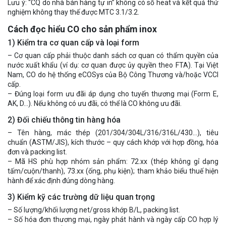
Lưu ý: “CQ do nhà bán hàng tự in” không có số heat và kết quả thử
nghiệm không thay thế được MTC 3.1/3.2.
Cách đọc hiểu CO cho sản phẩm inox
1) Kiểm tra cơ quan cấp và loại form
– Cơ quan cấp phải thuộc danh sách cơ quan có thẩm quyền của
nước xuất khẩu (ví dụ: cơ quan được ủy quyền theo FTA). Tại Việt
Nam, CO do hệ thống eCOSys của Bộ Công Thương và/hoặc VCCI
cấp.
– Đúng loại form ưu đãi áp dụng cho tuyến thương mại (Form E,
AK, D…). Nếu không có ưu đãi, có thể là CO không ưu đãi.
2) Đối chiếu thông tin hàng hóa
– Tên hàng, mác thép (201/304/304L/316/316L/430…), tiêu
chuẩn (ASTM/JIS), kích thước – quy cách khớp với hợp đồng, hóa
đơn và packing list.
– Mã HS phù hợp nhóm sản phẩm: 72.xx (thép không gỉ dạng
tấm/cuộn/thanh), 73.xx (ống, phụ kiện); tham khảo biểu thuế hiện
hành để xác định đúng dòng hàng.
3) Kiểm kỹ các trường dữ liệu quan trọng
– Số lượng/khối lượng net/gross khớp B/L, packing list.
– Số hóa đơn thương mại, ngày phát hành và ngày cấp CO hợp lý