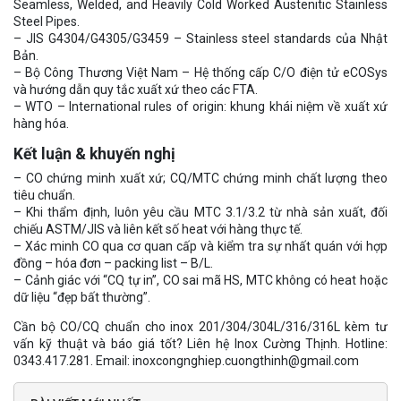
Seamless, Welded, and Heavily Cold Worked Austenitic Stainless
Steel Pipes.
– JIS G4304/G4305/G3459 – Stainless steel standards của Nhật
Bản.
– Bộ Công Thương Việt Nam – Hệ thống cấp C/O điện tử eCOSys
và hướng dẫn quy tắc xuất xứ theo các FTA.
– WTO – International rules of origin: khung khái niệm về xuất xứ
hàng hóa.
Kết luận & khuyến nghị
– CO chứng minh xuất xứ; CQ/MTC chứng minh chất lượng theo
tiêu chuẩn.
– Khi thẩm định, luôn yêu cầu MTC 3.1/3.2 từ nhà sản xuất, đối
chiếu ASTM/JIS và liên kết số heat với hàng thực tế.
– Xác minh CO qua cơ quan cấp và kiểm tra sự nhất quán với hợp
đồng – hóa đơn – packing list – B/L.
– Cảnh giác với “CQ tự in”, CO sai mã HS, MTC không có heat hoặc
dữ liệu “đẹp bất thường”.
Cần bộ CO/CQ chuẩn cho inox 201/304/304L/316/316L kèm tư
vấn kỹ thuật và báo giá tốt? Liên hệ Inox Cường Thịnh. Hotline:
0343.417.281. Email: inoxcongnghiep.cuongthinh@gmail.com