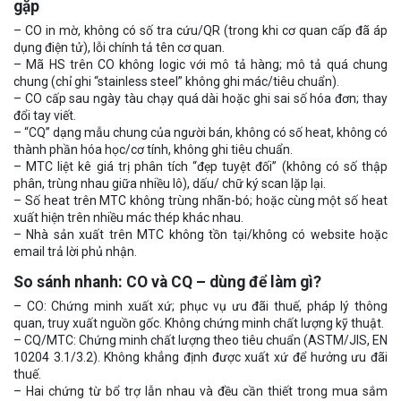
gặp
– CO in mờ, không có số tra cứu/QR (trong khi cơ quan cấp đã áp
dụng điện tử), lỗi chính tả tên cơ quan.
– Mã HS trên CO không logic với mô tả hàng; mô tả quá chung
chung (chỉ ghi “stainless steel” không ghi mác/tiêu chuẩn).
– CO cấp sau ngày tàu chạy quá dài hoặc ghi sai số hóa đơn; thay
đổi tay viết.
– “CQ” dạng mẫu chung của người bán, không có số heat, không có
thành phần hóa học/cơ tính, không ghi tiêu chuẩn.
– MTC liệt kê giá trị phân tích “đẹp tuyệt đối” (không có số thập
phân, trùng nhau giữa nhiều lô), dấu/ chữ ký scan lặp lại.
– Số heat trên MTC không trùng nhãn-bó; hoặc cùng một số heat
xuất hiện trên nhiều mác thép khác nhau.
– Nhà sản xuất trên MTC không tồn tại/không có website hoặc
email trả lời phủ nhận.
So sánh nhanh: CO và CQ – dùng để làm gì?
– CO: Chứng minh xuất xứ; phục vụ ưu đãi thuế, pháp lý thông
quan, truy xuất nguồn gốc. Không chứng minh chất lượng kỹ thuật.
– CQ/MTC: Chứng minh chất lượng theo tiêu chuẩn (ASTM/JIS, EN
10204 3.1/3.2). Không khẳng định được xuất xứ để hưởng ưu đãi
thuế.
– Hai chứng từ bổ trợ lẫn nhau và đều cần thiết trong mua sắm