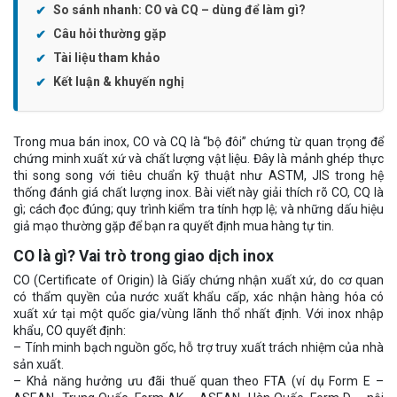
So sánh nhanh: CO và CQ – dùng để làm gì?
Câu hỏi thường gặp
Tài liệu tham khảo
Kết luận & khuyến nghị
Trong mua bán inox, CO và CQ là “bộ đôi” chứng từ quan trọng để
chứng minh xuất xứ và chất lượng vật liệu. Đây là mảnh ghép thực
thi song song với tiêu chuẩn kỹ thuật như ASTM, JIS trong hệ
thống đánh giá chất lượng inox. Bài viết này giải thích rõ CO, CQ là
gì; cách đọc đúng; quy trình kiểm tra tính hợp lệ; và những dấu hiệu
giả mạo thường gặp để bạn ra quyết định mua hàng tự tin.
CO là gì? Vai trò trong giao dịch inox
CO (Certificate of Origin) là Giấy chứng nhận xuất xứ, do cơ quan
có thẩm quyền của nước xuất khẩu cấp, xác nhận hàng hóa có
xuất xứ tại một quốc gia/vùng lãnh thổ nhất định. Với inox nhập
khẩu, CO quyết định:
– Tính minh bạch nguồn gốc, hỗ trợ truy xuất trách nhiệm của nhà
sản xuất.
– Khả năng hưởng ưu đãi thuế quan theo FTA (ví dụ Form E –