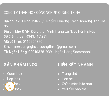
CÔNG TY TNHH INOX CÔNG NGHIỆP CƯỜNG THỊNH
Địa chỉ:
Số 3, Ngõ 358/25/3 Phố Bùi Xương Trạch, Khương Đình, Hà
Nội.
Địa chỉ kho & VP
: Đội 6 thôn Vĩnh Trung, xã Ngọc Hồi, Hà Nội.
Số điện thoại:
0343.417.281
Mã số thuế:
0110504320
Email:
inoxcongnghiep.cuongthinh@gmail.com
TK Ngân Hàng:
020103281939 – Ngân Hàng Sacombank
SẢN PHẨM INOX
LIÊN KẾT NHANH
Cuộn Inox
Trang chủ
Hộp Inox
Liên hệ
Ống Inox
Chính sách bảo mật
Tấm Inox
Yêu cầu báo giá
© 2025 Bản quyền thuộc
Inoxcuongthinh.com