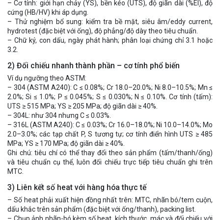
– Cơ tính: giới hạn chảy (YS), bền kéo (UTS), độ giãn dài (%El), độ
cứng (HB/HV) khi áp dụng.
– Thử nghiệm bổ sung: kiểm tra bề mặt, siêu âm/eddy current,
hydrotest (đặc biệt với ống), độ phẳng/độ dày theo tiêu chuẩn.
– Chữ ký, con dấu, ngày phát hành; phân loại chứng chỉ 3.1 hoặc
3.2.
2) Đối chiếu nhanh thành phần – cơ tính phổ biến
Ví dụ ngưỡng theo ASTM:
– 304 (ASTM A240): C ≤ 0.08%; Cr 18.0–20.0%; Ni 8.0–10.5%; Mn ≤
2.0%; Si ≤ 1.0%; P ≤ 0.045%; S ≤ 0.030%; N ≤ 0.10%. Cơ tính (tấm):
UTS ≥ 515 MPa; YS ≥ 205 MPa; độ giãn dài ≥ 40%.
– 304L: như 304 nhưng C ≤ 0.03%.
– 316L (ASTM A240): C ≤ 0.03%; Cr 16.0–18.0%; Ni 10.0–14.0%; Mo
2.0–3.0%; các tạp chất P, S tương tự; cơ tính điển hình UTS ≥ 485
MPa; YS ≥ 170 MPa; độ giãn dài ≥ 40%.
Ghi chú: tiêu chí có thể thay đổi theo sản phẩm (tấm/thanh/ống)
và tiêu chuẩn cụ thể, luôn đối chiếu trực tiếp tiêu chuẩn ghi trên
MTC.
3) Liên kết số heat với hàng hóa thực tế
– Số heat phải xuất hiện đồng nhất trên: MTC, nhãn bó/tem cuộn,
dấu khắc trên sản phẩm (đặc biệt với ống/thanh), packing list.
– Chụp ảnh nhãn-bó kèm số heat, kích thước, mác và đối chiếu với