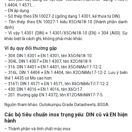
1.4404, 1.4571,…
– EN áp dụng:
– Số thép theo EN 10027-2 (giống dạng 1.4301, kế thừa từ DIN).
– Tên thép theo EN 10027-1 kiểu X5CrNi18-10 (thành phần danh
định).
– Vì vậy 1.4301 (DIN) ≡ 1.4301/X5CrNi18-10 (EN) ≈ 304 (AISI). Sự
khác biệt là cách ghi, không phải mác khác.
Ví dụ quy đổi thường gặp
– 304: DIN 1.4301 ≡ EN 1.4301, tên X5CrNi18-10.
– 304L: DIN 1.4307 ≡ EN 1.4307, tên X2CrNi18-9.
– 316: DIN 1.4401 ≡ EN 1.4401, tên X5CrNiMo17-12-2.
– 316L: DIN 1.4404 ≡ EN 1.4404, tên X2CrNiMo17-12-2. Lưu ý biến
thể 1.4435 có Mo cao hơn.
– 316Ti: DIN 1.4571 ≡ EN 1.4571, tên X6CrNiMoTi17-12-2.
– 430: DIN 1.4016 ≡ EN 1.4016, tên X6Cr17.
– 201: thường gặp EN 1.4372, tên X12CrMnNiN17-7-5.
Nguồn tham khảo: Outokumpu Grade Datasheets; BSSA.
Các bộ tiêu chuẩn inox trọng yếu: DIN cũ và EN hiện
hành
– Thành phần và tính chất mác inox: