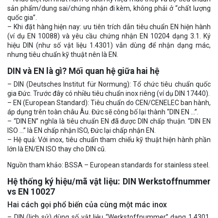
sản phẩm/dung sai/chứng nhận đi kèm, không phải ở “chất lượng
quốc gia”.
– Khi đặt hàng hiện nay: ưu tiên trích dẫn tiêu chuẩn EN hiện hành
(ví dụ EN 10088) và yêu cầu chứng nhận EN 10204 dạng 3.1. Ký
hiệu DIN (như số vật liệu 1.4301) vẫn dùng để nhận dạng mác,
nhưng tiêu chuẩn kỹ thuật nên là EN.
DIN và EN là gì? Mối quan hệ giữa hai hệ
– DIN (Deutsches Institut für Normung): Tổ chức tiêu chuẩn quốc
gia Đức. Trước đây có nhiều tiêu chuẩn inox riêng (ví dụ DIN 17440).
– EN (European Standard): Tiêu chuẩn do CEN/CENELEC ban hành,
áp dụng trên toàn châu Âu. Đức sẽ công bố lại thành “DIN EN …”.
– “DIN EN” nghĩa là tiêu chuẩn EN đã được DIN chấp thuận. “DIN EN
ISO …” là EN chấp nhận ISO, Đức lại chấp nhận EN.
– Hệ quả: Với inox, tiêu chuẩn tham chiếu kỹ thuật hiện hành phần
lớn là EN/EN ISO thay cho DIN cũ.
Nguồn tham khảo: BSSA – European standards for stainless steel.
Hệ thống ký hiệu/mã vật liệu: DIN Werkstoffnummer
vs EN 10027
Hai cách gọi phổ biến của cùng một mác inox
– DIN (lịch sử) dùng số vật liệu “Werkstoffnummer” dạng 1.4301,