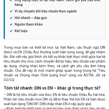
hàng
Ví dụ chuyển đổi tiêu chuẩn theo ngành
Hỏi nhanh – đáp gọn
Nguồn tham khảo
Kết luận
Trong mua bán và thiết kế inox tại Việt Nam, các thuật ngữ DIN
(Đức) và EN (Châu Âu) thường xuất hiện song song, dễ gây nhầm
lẫn. Bài viết này giải thích chi tiết sự khác biệt thực chất giữa hai hệ
tiêu chuẩn cho inox, cách chuyển đổi ký hiệu, tiêu chuẩn sản phẩm
áp dụng, chứng nhận kèm theo, và cách ghi yêu cầu đơn hàng
chuẩn. Chủ đề này là một mảnh ghép quan trọng trong hệ “Tiêu
chuẩn và Chứng nhận Chất lượng Inox” cùng với ASTM, JIS và
CO/CQ.
Tóm tắt nhanh: DIN vs EN – khác gì trong thực tế?
– DIN là hệ tiêu chuẩn của Đức; EN là tiêu chuẩn Châu Âu hài hòa.
Phần lớn tiêu chuẩn inox DIN cũ đã bị thay thế bởi EN và hiện được
xuất bản dạng “DIN EN” (DIN chấp nhận EN ở cấp quốc gia).
– Khác biệt lớn nhất nằm ở cách ký hiệu mác thép và bộ tiêu chuẩn