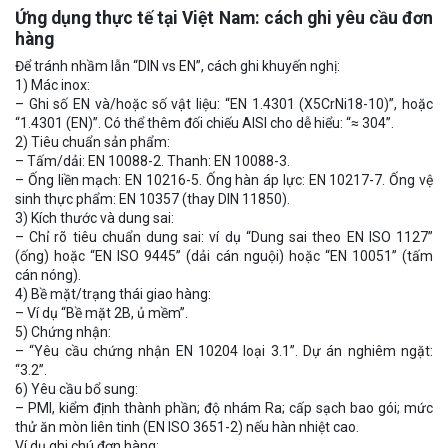
Ứng dụng thực tế tại Việt Nam: cách ghi yêu cầu đơn
hàng
Để tránh nhầm lẫn “DIN vs EN”, cách ghi khuyến nghị:
1) Mác inox:
– Ghi số EN và/hoặc số vật liệu: “EN 1.4301 (X5CrNi18-10)”, hoặc
“1.4301 (EN)”. Có thể thêm đối chiếu AISI cho dễ hiểu: “≈ 304”.
2) Tiêu chuẩn sản phẩm:
– Tấm/dải: EN 10088-2. Thanh: EN 10088-3.
– Ống liền mạch: EN 10216-5. Ống hàn áp lực: EN 10217-7. Ống vệ
sinh thực phẩm: EN 10357 (thay DIN 11850).
3) Kích thước và dung sai:
– Chỉ rõ tiêu chuẩn dung sai: ví dụ “Dung sai theo EN ISO 1127”
(ống) hoặc “EN ISO 9445” (dải cán nguội) hoặc “EN 10051” (tấm
cán nóng).
4) Bề mặt/trạng thái giao hàng:
– Ví dụ “Bề mặt 2B, ủ mềm”.
5) Chứng nhận:
– “Yêu cầu chứng nhận EN 10204 loại 3.1”. Dự án nghiêm ngặt:
“3.2”.
6) Yêu cầu bổ sung:
– PMI, kiểm định thành phần; độ nhám Ra; cấp sạch bao gói; mức
thử ăn mòn liên tinh (EN ISO 3651-2) nếu hàn nhiệt cao.
Ví dụ ghi chú đơn hàng: