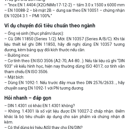
– “Inox EN 1.4404 (X2CrNiMo17-12-2) – tấm 3.0 x 1500 x 6000 mm
– EN 10088-2 – bề mặt 2B – dung sai theo EN 10051 – chứng nhận
EN 10204 3.1 – PMI 100%.”
Ví dụ chuyển đổi tiêu chuẩn theo ngành
– Ống vệ sinh (thực phẩm/dược):
– Cũ: DIN 11850 (Series 1/2). Mới: EN 10357 (Series A/B/C). Khi tài
liệu thiết kế ghi DIN 11850, hãy đề nghị dùng EN 10357 tương
đương, kèm bảng quy đổi kích thước nếu cần.
– Bulông inox:
– Cơ tính theo EN ISO 3506 (A2-70, A4-80…). Nếu tài liệu cũ ghi “DIN
933” về kiểu hình học, hiện nay thường dùng ISO 4017; cơ tính vẫn
tham chiếu EN ISO 3506.
– Mặt bích:
– Dùng EN 1092-1. Nếu trước đây mua theo DIN 2576/2633…, hãy
chuyển sang EN 1092-1 với PN tương đương.
Hỏi nhanh – đáp gọn
– DIN 1.4301 có khác EN 1.4301 không?
– Không. 1.4301 là số vật liệu được EN 10027-2 chấp nhận. Điểm
khác là bộ tiêu chuẩn áp dụng cho sản phẩm và chứng nhận đi
kèm.
– Có thể dùng ký hiệu AISI thay cho EN/DIN?