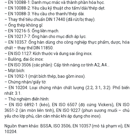
– EN 10088-1: Danh mục mác và thành phần hóa học.
– EN 10088-2: Yêu cầu kỹ thuật cho tấm/dải/thép dẹt.
– EN 10088-3: Yêu cầu cho thanh/thép dài.
– Thay thế tiêu chuẩn DIN 17440 (đã rút/bị thay).
– Ống thép không gỉ:
– EN 10216-5: Ống liền mạch.
– EN 10217-7: Ống hàn cho mục đích áp lực.
– EN 10357: Ống hàn dùng cho công nghiệp thực phẩm, dược, hóa
chất – thay thế DIN 11850.
– EN ISO 1127: Kích thước và dung sai ống inox.
– Bulông, đai ốc inox:
– EN ISO 3506 (các phần): Cấp tính năng cơ tính A2, A4…
– Mặt bích:
– EN 1092-1 (mặt bích thép, bao gồm inox).
– Chứng nhận/giấy tờ:
– EN 10204: Loại chứng nhận chất lượng (2.2, 3.1, 3.2). Phổ biến
nhất: 3.1.
– Thử nghiệm điển hình:
– EN ISO 6892-1 (kéo), EN ISO 6507 (độ cứng Vickers), EN ISO
3651-2 (ăn mòn liên tinh), EN ISO 9227 (phun sương muối – chủ
yếu cho lớp phủ, cần cân nhắc khi áp dụng cho inox).
Nguồn tham khảo: BSSA; ISO 3506; EN 10357 (mô tả phạm vi); EN
10204.