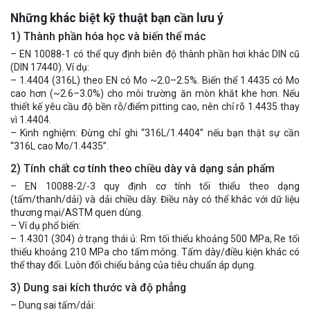
Những khác biệt kỹ thuật bạn cần lưu ý
1) Thành phần hóa học và biến thể mác
– EN 10088-1 có thể quy định biên độ thành phần hơi khác DIN cũ
(DIN 17440). Ví dụ:
– 1.4404 (316L) theo EN có Mo ~2.0–2.5%. Biến thể 1.4435 có Mo
cao hơn (~2.6–3.0%) cho môi trường ăn mòn khắt khe hơn. Nếu
thiết kế yêu cầu độ bền rỗ/điểm pitting cao, nên chỉ rõ 1.4435 thay
vì 1.4404.
– Kinh nghiệm: Đừng chỉ ghi “316L/1.4404” nếu bạn thật sự cần
“316L cao Mo/1.4435”.
2) Tính chất cơ tính theo chiều dày và dạng sản phẩm
– EN 10088-2/-3 quy định cơ tính tối thiểu theo dạng
(tấm/thanh/dải) và dải chiều dày. Điều này có thể khác với dữ liệu
thương mại/ASTM quen dùng.
– Ví dụ phổ biến:
– 1.4301 (304) ở trạng thái ủ: Rm tối thiểu khoảng 500 MPa, Re tối
thiểu khoảng 210 MPa cho tấm mỏng. Tấm dày/điều kiện khác có
thể thay đổi. Luôn đối chiếu bảng của tiêu chuẩn áp dụng.
3) Dung sai kích thước và độ phẳng
– Dung sai tấm/dải: