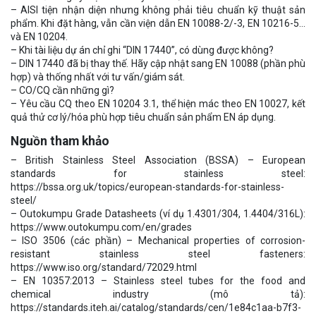
– AISI tiện nhận diện nhưng không phải tiêu chuẩn kỹ thuật sản
phẩm. Khi đặt hàng, vẫn cần viện dẫn EN 10088-2/-3, EN 10216-5…
và EN 10204.
– Khi tài liệu dự án chỉ ghi “DIN 17440”, có dùng được không?
– DIN 17440 đã bị thay thế. Hãy cập nhật sang EN 10088 (phần phù
hợp) và thống nhất với tư vấn/giám sát.
– CO/CQ cần những gì?
– Yêu cầu CQ theo EN 10204 3.1, thể hiện mác theo EN 10027, kết
quả thử cơ lý/hóa phù hợp tiêu chuẩn sản phẩm EN áp dụng.
Nguồn tham khảo
– British Stainless Steel Association (BSSA) – European
standards for stainless steel:
https://bssa.org.uk/topics/european-standards-for-stainless-
steel/
– Outokumpu Grade Datasheets (ví dụ 1.4301/304, 1.4404/316L):
https://www.outokumpu.com/en/grades
– ISO 3506 (các phần) – Mechanical properties of corrosion-
resistant stainless steel fasteners:
https://www.iso.org/standard/72029.html
– EN 10357:2013 – Stainless steel tubes for the food and
chemical industry (mô tả):
https://standards.iteh.ai/catalog/standards/cen/1e84c1aa-b7f3-