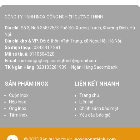
CÔNG TY TNHH INOX CÔNG NGHIỆP CƯỜNG THỊNH
Địa chỉ:
Số 3, Ngõ 358/25/3 Phố Bùi Xương Trạch, Khương Đình, Hà
Nội.
Địa chỉ kho & VP
: Đội 6 thôn Vĩnh Trung, xã Ngọc Hồi, Hà Nội.
Số điện thoại:
0343.417.281
Mã số thuế:
0110504320
Email:
inoxcongnghiep.cuongthinh@gmail.com
TK Ngân Hàng:
020103281939 – Ngân Hàng Sacombank
SẢN PHẨM INOX
LIÊN KẾT NHANH
Cuộn Inox
Trang chủ
Hộp Inox
Liên hệ
Ống Inox
Chính sách bảo mật
Tấm Inox
Yêu cầu báo giá
© 2025 Bản quyền thuộc
Inoxcuongthinh.com