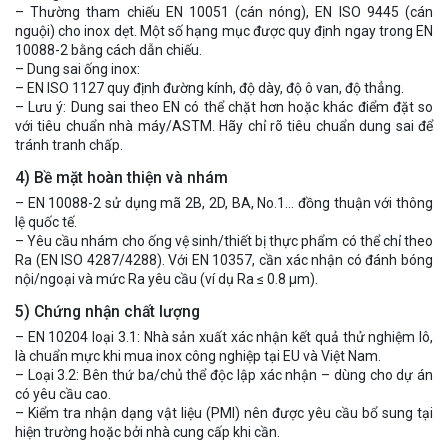
– Thường tham chiếu EN 10051 (cán nóng), EN ISO 9445 (cán
nguội) cho inox dẹt. Một số hạng mục được quy định ngay trong EN
10088-2 bằng cách dẫn chiếu.
– Dung sai ống inox:
– EN ISO 1127 quy định đường kính, độ dày, độ ô van, độ thẳng.
– Lưu ý: Dung sai theo EN có thể chặt hơn hoặc khác điểm đặt so
với tiêu chuẩn nhà máy/ASTM. Hãy chỉ rõ tiêu chuẩn dung sai để
tránh tranh chấp.
4) Bề mặt hoàn thiện và nhám
– EN 10088-2 sử dụng mã 2B, 2D, BA, No.1… đồng thuận với thông
lệ quốc tế.
– Yêu cầu nhám cho ống vệ sinh/thiết bị thực phẩm có thể chỉ theo
Ra (EN ISO 4287/4288). Với EN 10357, cần xác nhận có đánh bóng
nội/ngoại và mức Ra yêu cầu (ví dụ Ra ≤ 0.8 µm).
5) Chứng nhận chất lượng
– EN 10204 loại 3.1: Nhà sản xuất xác nhận kết quả thử nghiệm lô,
là chuẩn mực khi mua inox công nghiệp tại EU và Việt Nam.
– Loại 3.2: Bên thứ ba/chủ thể độc lập xác nhận – dùng cho dự án
có yêu cầu cao.
– Kiểm tra nhận dạng vật liệu (PMI) nên được yêu cầu bổ sung tại
hiện trường hoặc bởi nhà cung cấp khi cần.