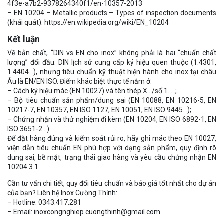
4f3e-a7b2-9378264340f1/en-10357-2013
– EN 10204 – Metallic products – Types of inspection documents
(khái quát): https://en.wikipedia.org/wiki/EN_10204
Kết luận
Về bản chất, “DIN vs EN cho inox” không phải là hai “chuẩn chất
lượng” đối đầu. DIN lịch sử cung cấp ký hiệu quen thuộc (1.4301,
1.4404…), nhưng tiêu chuẩn kỹ thuật hiện hành cho inox tại châu
Âu là EN/EN ISO. Điểm khác biệt thực tế nằm ở:
– Cách ký hiệu mác (EN 10027) và tên thép X…/số 1.….;
– Bộ tiêu chuẩn sản phẩm/dung sai (EN 10088, EN 10216-5, EN
10217-7, EN 10357, EN ISO 1127, EN 10051, EN ISO 9445…);
– Chứng nhận và thử nghiệm đi kèm (EN 10204, EN ISO 6892-1, EN
ISO 3651-2…).
Để đặt hàng đúng và kiểm soát rủi ro, hãy ghi mác theo EN 10027,
viện dẫn tiêu chuẩn EN phù hợp với dạng sản phẩm, quy định rõ
dung sai, bề mặt, trạng thái giao hàng và yêu cầu chứng nhận EN
10204 3.1.
Cần tư vấn chi tiết, quy đổi tiêu chuẩn và báo giá tốt nhất cho dự án
của bạn? Liên hệ Inox Cường Thịnh:
– Hotline: 0343.417.281
– Email: inoxcongnghiep.cuongthinh@gmail.com