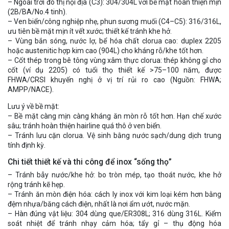
– Ngoài trời đô thị nội địa (C3): 304/304L với bề mặt hoàn thiện mịn
(2B/BA/No.4 tinh).
– Ven biển/công nghiệp nhẹ, phun sương muối (C4–C5): 316/316L,
ưu tiên bề mặt mịn ít vết xước; thiết kế tránh khe hở.
– Vùng bắn sóng, nước lợ, bể hóa chất clorua cao: duplex 2205
hoặc austenitic hợp kim cao (904L) cho kháng rỗ/khe tốt hơn.
– Cốt thép trong bê tông vùng xâm thực clorua: thép không gỉ cho
cốt (ví dụ 2205) có tuổi thọ thiết kế >75–100 năm, được
FHWA/CRSI khuyến nghị ở vị trí rủi ro cao (Nguồn: FHWA;
AMPP/NACE).
Lưu ý về bề mặt:
– Bề mặt càng mịn càng kháng ăn mòn rỗ tốt hơn. Hạn chế xước
sâu; tránh hoàn thiện hairline quá thô ở ven biển.
– Tránh lưu cặn clorua. Vệ sinh bằng nước sạch/dung dịch trung
tính định kỳ.
Chi tiết thiết kế và thi công để inox “sống thọ”
– Tránh bẫy nước/khe hở: bo tròn mép, tạo thoát nước, khe hở
rộng tránh kẽ hẹp.
– Tránh ăn mòn điện hóa: cách ly inox với kim loại kém hơn bằng
đệm nhựa/băng cách điện, nhất là nơi ẩm ướt, nước mặn.
– Hàn đúng vật liệu: 304 dùng que/ER308L; 316 dùng 316L. Kiểm
soát nhiệt để tránh nhạy cảm hóa; tẩy gỉ – thụ động hóa