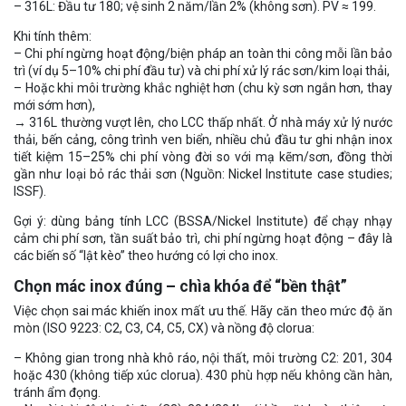
– 316L: Đầu tư 180; vệ sinh 2 năm/lần 2% (không sơn). PV ≈ 199.
Khi tính thêm:
– Chi phí ngừng hoạt động/biện pháp an toàn thi công mỗi lần bảo
trì (ví dụ 5–10% chi phí đầu tư) và chi phí xử lý rác sơn/kim loại thải,
– Hoặc khi môi trường khắc nghiệt hơn (chu kỳ sơn ngắn hơn, thay
mới sớm hơn),
→ 316L thường vượt lên, cho LCC thấp nhất. Ở nhà máy xử lý nước
thải, bến cảng, công trình ven biển, nhiều chủ đầu tư ghi nhận inox
tiết kiệm 15–25% chi phí vòng đời so với mạ kẽm/sơn, đồng thời
gần như loại bỏ rác thải sơn (Nguồn: Nickel Institute case studies;
ISSF).
Gợi ý: dùng bảng tính LCC (BSSA/Nickel Institute) để chạy nhạy
cảm chi phí sơn, tần suất bảo trì, chi phí ngừng hoạt động – đây là
các biến số “lật kèo” theo hướng có lợi cho inox.
Chọn mác inox đúng – chìa khóa để “bền thật”
Việc chọn sai mác khiến inox mất ưu thế. Hãy căn theo mức độ ăn
mòn (ISO 9223: C2, C3, C4, C5, CX) và nồng độ clorua:
– Không gian trong nhà khô ráo, nội thất, môi trường C2: 201, 304
hoặc 430 (không tiếp xúc clorua). 430 phù hợp nếu không cần hàn,
tránh ẩm đọng.