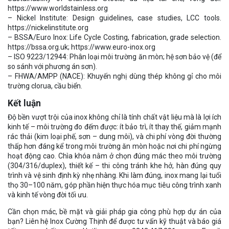
https://www.worldstainless.org
– Nickel Institute: Design guidelines, case studies, LCC tools.
https://nickelinstitute.org
– BSSA/Euro Inox: Life Cycle Costing, fabrication, grade selection.
https://bssa.org.uk; https://www.euro-inox.org
– ISO 9223/12944: Phân loại môi trường ăn mòn; hệ sơn bảo vệ (để
so sánh với phương án sơn).
– FHWA/AMPP (NACE): Khuyến nghị dùng thép không gỉ cho môi
trường clorua, cầu biển.
Kết luận
Độ bền vượt trội của inox không chỉ là tính chất vật liệu mà là lợi ích
kinh tế – môi trường đo đếm được: ít bảo trì, ít thay thế, giảm mạnh
rác thải (kim loại phế, sơn – dung môi), và chi phí vòng đời thường
thấp hơn đáng kể trong môi trường ăn mòn hoặc nơi chi phí ngừng
hoạt động cao. Chìa khóa nằm ở chọn đúng mác theo môi trường
(304/316/duplex), thiết kế – thi công tránh khe hở, hàn đúng quy
trình và vệ sinh định kỳ nhẹ nhàng. Khi làm đúng, inox mang lại tuổi
thọ 30–100 năm, góp phần hiện thực hóa mục tiêu công trình xanh
và kinh tế vòng đời tối ưu.
Cần chọn mác, bề mặt và giải pháp gia công phù hợp dự án của
bạn? Liên hệ Inox Cường Thịnh để được tư vấn kỹ thuật và báo giá