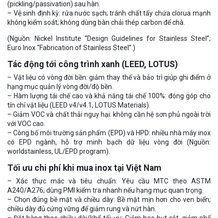
(pickling/passivation) sau hàn.
– Vệ sinh định kỳ: rửa nước sạch; tránh chất tẩy chứa clorua mạnh
không kiểm soát; không dùng bàn chải thép carbon để chà.
(Nguồn: Nickel Institute “Design Guidelines for Stainless Steel”;
Euro Inox “Fabrication of Stainless Steel”.)
Tác động tới công trình xanh (LEED, LOTUS)
– Vật liệu có vòng đời bền: giảm thay thế và bảo trì giúp ghi điểm ở
hạng mục quản lý vòng đời/độ bền.
– Hàm lượng tái chế cao và khả năng tái chế 100%: đóng góp cho
tín chỉ vật liệu (LEED v4/v4.1, LOTUS Materials).
– Giảm VOC và chất thải nguy hại: không cần hệ sơn phủ ngoài trời
với VOC cao.
– Công bố môi trường sản phẩm (EPD) và HPD: nhiều nhà máy inox
có EPD ngành, hỗ trợ minh bạch dữ liệu vòng đời (Nguồn:
worldstainless, UL/EPD program).
Tối ưu chi phí khi mua inox tại Việt Nam
– Xác thực mác và tiêu chuẩn: Yêu cầu MTC theo ASTM
A240/A276; dùng PMI kiểm tra nhanh nếu hạng mục quan trọng.
– Chọn đúng bề mặt và chiều dày: Bề mặt mịn hơn cho ven biển;
chiều dày đủ cứng vững để giảm rung và nứt hàn.
– Đặt hàng theo chiều dài/khổ tối ưu: Giảm hao hụt cắt, giảm phế