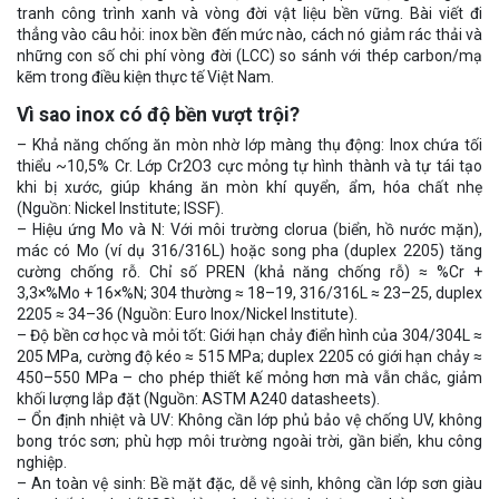
tranh công trình xanh và vòng đời vật liệu bền vững. Bài viết đi
thẳng vào câu hỏi: inox bền đến mức nào, cách nó giảm rác thải và
những con số chi phí vòng đời (LCC) so sánh với thép carbon/mạ
kẽm trong điều kiện thực tế Việt Nam.
Vì sao inox có độ bền vượt trội?
– Khả năng chống ăn mòn nhờ lớp màng thụ động: Inox chứa tối
thiểu ~10,5% Cr. Lớp Cr2O3 cực mỏng tự hình thành và tự tái tạo
khi bị xước, giúp kháng ăn mòn khí quyển, ẩm, hóa chất nhẹ
(Nguồn: Nickel Institute; ISSF).
– Hiệu ứng Mo và N: Với môi trường clorua (biển, hồ nước mặn),
mác có Mo (ví dụ 316/316L) hoặc song pha (duplex 2205) tăng
cường chống rỗ. Chỉ số PREN (khả năng chống rỗ) ≈ %Cr +
3,3×%Mo + 16×%N; 304 thường ≈ 18–19, 316/316L ≈ 23–25, duplex
2205 ≈ 34–36 (Nguồn: Euro Inox/Nickel Institute).
– Độ bền cơ học và mỏi tốt: Giới hạn chảy điển hình của 304/304L ≈
205 MPa, cường độ kéo ≈ 515 MPa; duplex 2205 có giới hạn chảy ≈
450–550 MPa – cho phép thiết kế mỏng hơn mà vẫn chắc, giảm
khối lượng lắp đặt (Nguồn: ASTM A240 datasheets).
– Ổn định nhiệt và UV: Không cần lớp phủ bảo vệ chống UV, không
bong tróc sơn; phù hợp môi trường ngoài trời, gần biển, khu công
nghiệp.
– An toàn vệ sinh: Bề mặt đặc, dễ vệ sinh, không cần lớp sơn giàu