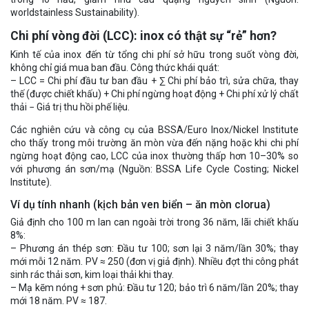
worldstainless Sustainability).
Chi phí vòng đời (LCC): inox có thật sự “rẻ” hơn?
Kinh tế của inox đến từ tổng chi phí sở hữu trong suốt vòng đời,
không chỉ giá mua ban đầu. Công thức khái quát:
– LCC = Chi phí đầu tư ban đầu + ∑ Chi phí bảo trì, sửa chữa, thay
thế (được chiết khấu) + Chi phí ngừng hoạt động + Chi phí xử lý chất
thải − Giá trị thu hồi phế liệu.
Các nghiên cứu và công cụ của BSSA/Euro Inox/Nickel Institute
cho thấy trong môi trường ăn mòn vừa đến nặng hoặc khi chi phí
ngừng hoạt động cao, LCC của inox thường thấp hơn 10–30% so
với phương án sơn/mạ (Nguồn: BSSA Life Cycle Costing; Nickel
Institute).
Ví dụ tính nhanh (kịch bản ven biển – ăn mòn clorua)
Giả định cho 100 m lan can ngoài trời trong 36 năm, lãi chiết khấu
8%:
– Phương án thép sơn: Đầu tư 100; sơn lại 3 năm/lần 30%; thay
mới mỗi 12 năm. PV ≈ 250 (đơn vị giả định). Nhiều đợt thi công phát
sinh rác thải sơn, kim loại thải khi thay.
– Mạ kẽm nóng + sơn phủ: Đầu tư 120; bảo trì 6 năm/lần 20%; thay
mới 18 năm. PV ≈ 187.