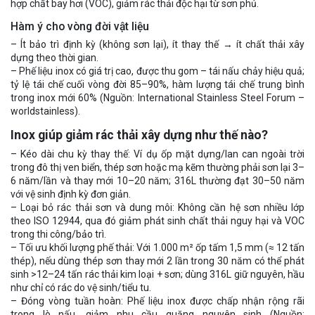
hợp chất bay hơi (VOC), giảm rác thải độc hại từ sơn phủ.
Hàm ý cho vòng đời vật liệu
– Ít bảo trì định kỳ (không sơn lại), ít thay thế → ít chất thải xây
dựng theo thời gian.
– Phế liệu inox có giá trị cao, được thu gom – tái nấu chảy hiệu quả;
tỷ lệ tái chế cuối vòng đời 85–90%, hàm lượng tái chế trung bình
trong inox mới 60% (Nguồn: International Stainless Steel Forum –
worldstainless).
Inox giúp giảm rác thải xây dựng như thế nào?
– Kéo dài chu kỳ thay thế: Ví dụ ốp mặt dựng/lan can ngoài trời
trong đô thị ven biển, thép sơn hoặc mạ kẽm thường phải sơn lại 3–
6 năm/lần và thay mới 10–20 năm; 316L thường đạt 30–50 năm
với vệ sinh định kỳ đơn giản.
– Loại bỏ rác thải sơn và dung môi: Không cần hệ sơn nhiều lớp
theo ISO 12944, qua đó giảm phát sinh chất thải nguy hại và VOC
trong thi công/bảo trì.
– Tối ưu khối lượng phế thải: Với 1.000 m² ốp tấm 1,5 mm (≈ 12 tấn
thép), nếu dùng thép sơn thay mới 2 lần trong 30 năm có thể phát
sinh >12–24 tấn rác thải kim loại + sơn; dùng 316L giữ nguyên, hầu
như chỉ có rác do vệ sinh/tiểu tu.
– Đóng vòng tuần hoàn: Phế liệu inox được chấp nhận rộng rãi
trong lò nấu, giảm nhu cầu quặng nguyên sinh (Nguồn: