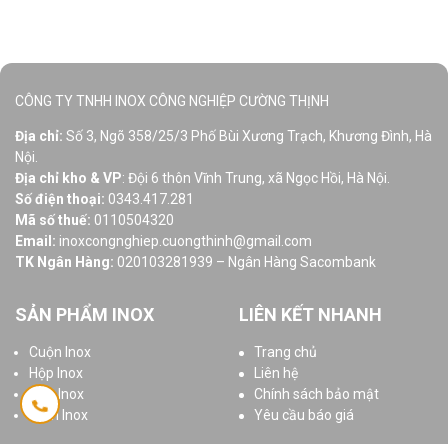
CÔNG TY TNHH INOX CÔNG NGHIỆP CƯỜNG THỊNH
Địa chỉ:
Số 3, Ngõ 358/25/3 Phố Bùi Xương Trạch, Khương Đình, Hà
Nội.
Địa chỉ kho & VP
: Đội 6 thôn Vĩnh Trung, xã Ngọc Hồi, Hà Nội.
Số điện thoại:
0343.417.281
Mã số thuế:
0110504320
Email:
inoxcongnghiep.cuongthinh@gmail.com
TK Ngân Hàng:
020103281939 – Ngân Hàng Sacombank
SẢN PHẨM INOX
LIÊN KẾT NHANH
Cuộn Inox
Trang chủ
Hộp Inox
Liên hệ
Ống Inox
Chính sách bảo mật
Tấm Inox
Yêu cầu báo giá