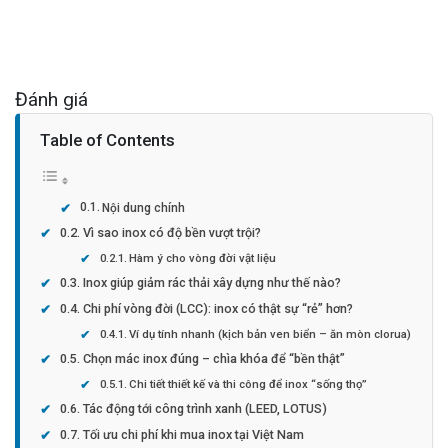
Đánh giá
Table of Contents
Nội dung chính
Vì sao inox có độ bền vượt trội?
Hàm ý cho vòng đời vật liệu
Inox giúp giảm rác thải xây dựng như thế nào?
Chi phí vòng đời (LCC): inox có thật sự “rẻ” hơn?
Ví dụ tính nhanh (kịch bản ven biển – ăn mòn clorua)
Chọn mác inox đúng – chìa khóa để “bền thật”
Chi tiết thiết kế và thi công để inox “sống thọ”
Tác động tới công trình xanh (LEED, LOTUS)
Tối ưu chi phí khi mua inox tại Việt Nam