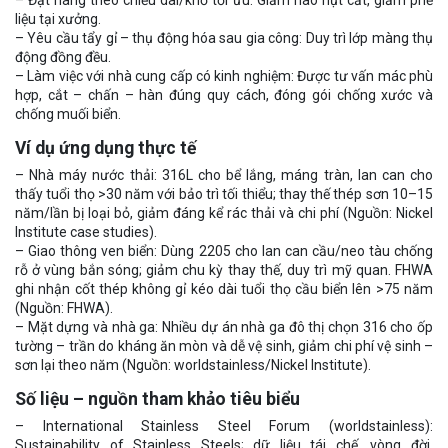
liệu tại xưởng.
– Yêu cầu tẩy gỉ – thụ động hóa sau gia công: Duy trì lớp màng thụ
động đồng đều.
– Làm việc với nhà cung cấp có kinh nghiệm: Được tư vấn mác phù
hợp, cắt – chấn – hàn đúng quy cách, đóng gói chống xước và
chống muối biển.
Ví dụ ứng dụng thực tế
– Nhà máy nước thải: 316L cho bể lắng, máng tràn, lan can cho
thấy tuổi thọ >30 năm với bảo trì tối thiểu; thay thế thép sơn 10–15
năm/lần bị loại bỏ, giảm đáng kể rác thải và chi phí (Nguồn: Nickel
Institute case studies).
– Giao thông ven biển: Dùng 2205 cho lan can cầu/neo tàu chống
rỗ ở vùng bắn sóng; giảm chu kỳ thay thế, duy trì mỹ quan. FHWA
ghi nhận cốt thép không gỉ kéo dài tuổi thọ cầu biển lên >75 năm
(Nguồn: FHWA).
– Mặt dựng và nhà ga: Nhiều dự án nhà ga đô thị chọn 316 cho ốp
tường – trần do kháng ăn mòn và dễ vệ sinh, giảm chi phí vệ sinh –
sơn lại theo năm (Nguồn: worldstainless/Nickel Institute).
Số liệu – nguồn tham khảo tiêu biểu
– International Stainless Steel Forum (worldstainless):
Sustainability of Stainless Steels; dữ liệu tái chế, vòng đời.