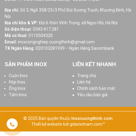
Địa chỉ:
Số 3, Ngõ 358/25/3 Phố Bùi Xương Trạch, Khương Đình, Hà
Nội.
Địa chỉ kho & VP
: Đội 6 thôn Vĩnh Trung, xã Ngọc Hồi, Hà Nội.
Số điện thoại:
0343.417.281
Mã số thuế:
0110504320
Email:
inoxcongnghiep.cuongthinh@gmail.com
TK Ngân Hàng:
020103281939 – Ngân Hàng Sacombank
SẢN PHẨM INOX
LIÊN KẾT NHANH
Cuộn Inox
Trang chủ
Hộp Inox
Liên hệ
Ống Inox
Chính sách bảo mật
Tấm Inox
Yêu cầu báo giá
© 2025 Bản quyền thuộc
Inoxcuongthinh.com
Thiết kế website
bởi
gdavietnam.com
™