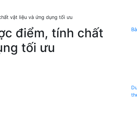
hất vật liệu và ứng dụng tối ưu
ợc điểm, tính chất
Bà
ụng tối ưu
Du
th