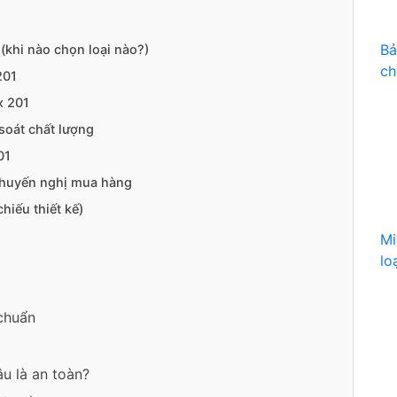
Bả
(khi nào chọn loại nào?)
ch
201
x 201
soát chất lượng
01
 khuyến nghị mua hàng
hiếu thiết kế)
Mi
lo
 chuẩn
u là an toàn?