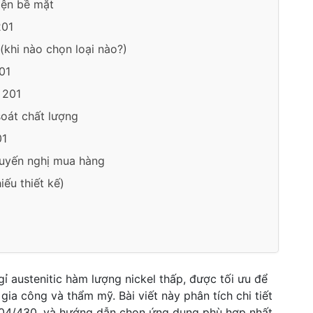
iện bề mặt
201
(khi nào chọn loại nào?)
01
 201
soát chất lượng
01
huyến nghị mua hàng
ếu thiết kế)
 austenitic hàm lượng nickel thấp, được tối ưu để
gia công và thẩm mỹ. Bài viết này phân tích chi tiết
 304/430, và hướng dẫn chọn ứng dụng phù hợp nhất