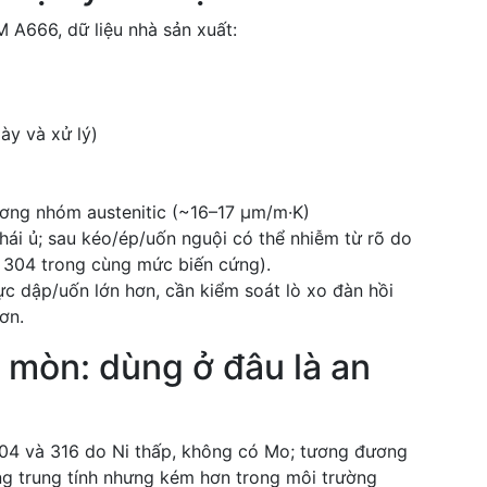
M A666, dữ liệu nhà sản xuất:
ày và xử lý)
ương nhóm austenitic (~16–17 µm/m·K)
thái ủ; sau kéo/ép/uốn nguội có thể nhiễm từ rõ do
 304 trong cùng mức biến cứng).
lực dập/uốn lớn hơn, cần kiểm soát lò xo đàn hồi
ơn.
 mòn: dùng ở đâu là an
04 và 316 do Ni thấp, không có Mo; tương đương
g trung tính nhưng kém hơn trong môi trường