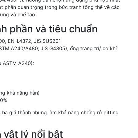
ột phần quan trọng trong bức tranh tổng thể về các
ựng và chế tạo.
ành phần và tiêu chuẩn
00, EN 1.4372, JIS SUS201.
TM A240/A480; JIS G4305), ống trang trí/ cơ khí
ếu ASTM A240):
ăng khả năng hàn)
30%
 hạ giá thành nhưng làm khả năng chống rỗ pitting
 vật lý nổi bật