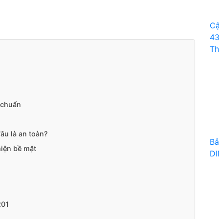
Cậ
43
Th
u chuẩn
âu là an toàn?
Bả
hiện bề mặt
DI
201