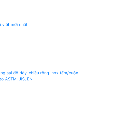
i viết mới nhất
ng sai độ dày, chiều rộng inox tấm/cuộn
eo ASTM, JIS, EN