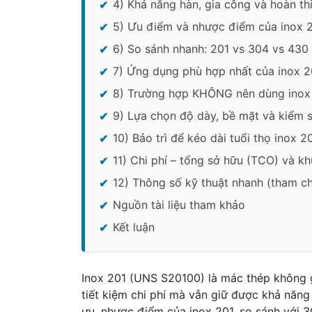
4) Khả năng hàn, gia công và hoàn th
5) Ưu điểm và nhược điểm của inox 
6) So sánh nhanh: 201 vs 304 vs 430 
7) Ứng dụng phù hợp nhất của inox 2
8) Trường hợp KHÔNG nên dùng inox
9) Lựa chọn độ dày, bề mặt và kiểm 
10) Bảo trì để kéo dài tuổi thọ inox 2
11) Chi phí – tổng sở hữu (TCO) và k
12) Thông số kỹ thuật nhanh (tham chi
Nguồn tài liệu tham khảo
Kết luận
Inox 201 (UNS S20100) là mác thép không gỉ
tiết kiệm chi phí mà vẫn giữ được khả năng 
ưu, nhược điểm của inox 201, so sánh với