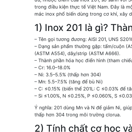
trong điều kiện thực tế Việt Nam. Đây là m
mác inox phổ biến dùng trong cơ khí, xây d
1) Inox 201 là gì? Th
– Tên gọi tương đương: AISI 201, UNS S201
– Dạng sản phẩm thường gặp: tấm/cuộn (AS
(ASTM A554), dây/strip (ASTM A666).
– Thành phần hóa học điển hình (tham chi
– Cr: 16.0–18.0%
– Ni: 3.5–5.5% (thấp hơn 304)
– Mn: 5.5–7.5% (tăng để bù Ni)
– C: ≤0.15% (biến thể 201L: C ≤0.03% để t
– Si ≤1.00%, N ≤0.25%, P ≤0.060%, S ≤0.0
Ý nghĩa: 201 dùng Mn và N để giảm Ni, giúp
thấp hơn 304 trong môi trường clorua.
2) Tính chất cơ học và