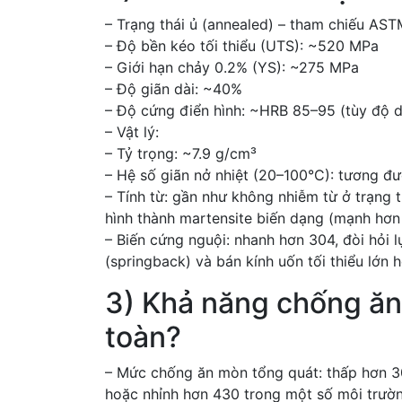
– Trạng thái ủ (annealed) – tham chiếu AST
– Độ bền kéo tối thiểu (UTS): ~520 MPa
– Giới hạn chảy 0.2% (YS): ~275 MPa
– Độ giãn dài: ~40%
– Độ cứng điển hình: ~HRB 85–95 (tùy độ d
– Vật lý:
– Tỷ trọng: ~7.9 g/cm³
– Hệ số giãn nở nhiệt (20–100°C): tương đ
– Tính từ: gần như không nhiễm từ ở trạng 
hình thành martensite biến dạng (mạnh hơn
– Biến cứng nguội: nhanh hơn 304, đòi hỏi 
(springback) và bán kính uốn tối thiểu lớn h
3) Khả năng chống ăn
toàn?
– Mức chống ăn mòn tổng quát: thấp hơn 3
hoặc nhỉnh hơn 430 trong một số môi trườn