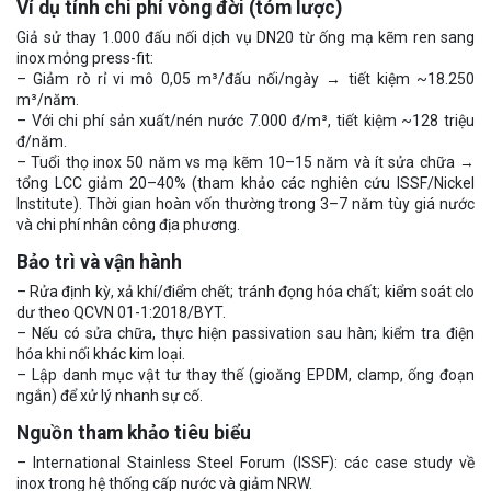
Ví dụ tính chi phí vòng đời (tóm lược)
Giả sử thay 1.000 đấu nối dịch vụ DN20 từ ống mạ kẽm ren sang
inox mỏng press-fit:
– Giảm rò rỉ vi mô 0,05 m³/đấu nối/ngày → tiết kiệm ~18.250
m³/năm.
– Với chi phí sản xuất/nén nước 7.000 đ/m³, tiết kiệm ~128 triệu
đ/năm.
– Tuổi thọ inox 50 năm vs mạ kẽm 10–15 năm và ít sửa chữa →
tổng LCC giảm 20–40% (tham khảo các nghiên cứu ISSF/Nickel
Institute). Thời gian hoàn vốn thường trong 3–7 năm tùy giá nước
và chi phí nhân công địa phương.
Bảo trì và vận hành
– Rửa định kỳ, xả khí/điểm chết; tránh đọng hóa chất; kiểm soát clo
dư theo QCVN 01-1:2018/BYT.
– Nếu có sửa chữa, thực hiện passivation sau hàn; kiểm tra điện
hóa khi nối khác kim loại.
– Lập danh mục vật tư thay thế (gioăng EPDM, clamp, ống đoạn
ngắn) để xử lý nhanh sự cố.
Nguồn tham khảo tiêu biểu
– International Stainless Steel Forum (ISSF): các case study về
inox trong hệ thống cấp nước và giảm NRW.