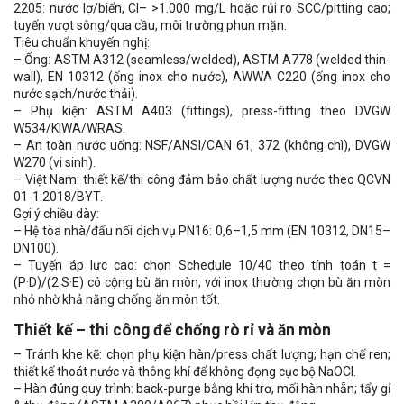
2205: nước lợ/biển, Cl– >1.000 mg/L hoặc rủi ro SCC/pitting cao;
tuyến vượt sông/qua cầu, môi trường phun mặn.
Tiêu chuẩn khuyến nghị:
– Ống: ASTM A312 (seamless/welded), ASTM A778 (welded thin-
wall), EN 10312 (ống inox cho nước), AWWA C220 (ống inox cho
nước sạch/nước thải).
– Phụ kiện: ASTM A403 (fittings), press-fitting theo DVGW
W534/KIWA/WRAS.
– An toàn nước uống: NSF/ANSI/CAN 61, 372 (không chì), DVGW
W270 (vi sinh).
– Việt Nam: thiết kế/thi công đảm bảo chất lượng nước theo QCVN
01-1:2018/BYT.
Gợi ý chiều dày:
– Hệ tòa nhà/đấu nối dịch vụ PN16: 0,6–1,5 mm (EN 10312, DN15–
DN100).
– Tuyến áp lực cao: chọn Schedule 10/40 theo tính toán t =
(P·D)/(2·S·E) có cộng bù ăn mòn; với inox thường chọn bù ăn mòn
nhỏ nhờ khả năng chống ăn mòn tốt.
Thiết kế – thi công để chống rò rỉ và ăn mòn
– Tránh khe kẽ: chọn phụ kiện hàn/press chất lượng; hạn chế ren;
thiết kế thoát nước và thông khí để không đọng cục bộ NaOCl.
– Hàn đúng quy trình: back-purge bằng khí trơ, mối hàn nhẵn; tẩy gỉ