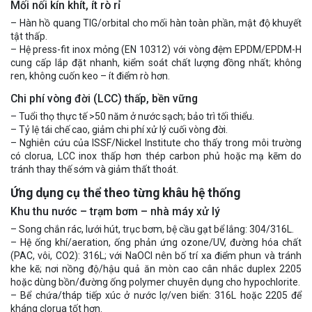
Mối nối kín khít, ít rò rỉ
– Hàn hồ quang TIG/orbital cho mối hàn toàn phần, mật độ khuyết
tật thấp.
– Hệ press-fit inox mỏng (EN 10312) với vòng đệm EPDM/EPDM-H
cung cấp lắp đặt nhanh, kiểm soát chất lượng đồng nhất; không
ren, không cuốn keo – ít điểm rò hơn.
Chi phí vòng đời (LCC) thấp, bền vững
– Tuổi thọ thực tế >50 năm ở nước sạch; bảo trì tối thiểu.
– Tỷ lệ tái chế cao, giảm chi phí xử lý cuối vòng đời.
– Nghiên cứu của ISSF/Nickel Institute cho thấy trong môi trường
có clorua, LCC inox thấp hơn thép carbon phủ hoặc mạ kẽm do
tránh thay thế sớm và giảm thất thoát.
Ứng dụng cụ thể theo từng khâu hệ thống
Khu thu nước – trạm bơm – nhà máy xử lý
– Song chắn rác, lưới hút, trục bơm, bệ cầu gạt bể lắng: 304/316L.
– Hệ ống khí/aeration, ống phản ứng ozone/UV, đường hóa chất
(PAC, vôi, CO2): 316L; với NaOCl nên bố trí xa điểm phun và tránh
khe kẽ; nơi nồng độ/hậu quả ăn mòn cao cân nhắc duplex 2205
hoặc dùng bồn/đường ống polymer chuyên dụng cho hypochlorite.
– Bể chứa/tháp tiếp xúc ở nước lợ/ven biển: 316L hoặc 2205 để
kháng clorua tốt hơn.