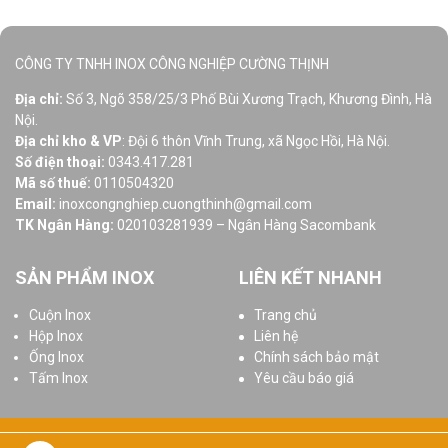
CÔNG TY TNHH INOX CÔNG NGHIỆP CƯỜNG THỊNH
Địa chỉ:
Số 3, Ngõ 358/25/3 Phố Bùi Xương Trạch, Khương Đình, Hà
Nội.
Địa chỉ kho & VP
: Đội 6 thôn Vĩnh Trung, xã Ngọc Hồi, Hà Nội.
Số điện thoại:
0343.417.281
Mã số thuế:
0110504320
Email:
inoxcongnghiep.cuongthinh@gmail.com
TK Ngân Hàng:
020103281939 – Ngân Hàng Sacombank
SẢN PHẨM INOX
LIÊN KẾT NHANH
Cuộn Inox
Trang chủ
Hộp Inox
Liên hệ
Ống Inox
Chính sách bảo mật
Tấm Inox
Yêu cầu báo giá