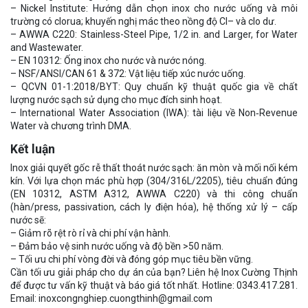
– Nickel Institute: Hướng dẫn chọn inox cho nước uống và môi
trường có clorua; khuyến nghị mác theo nồng độ Cl– và clo dư.
– AWWA C220: Stainless-Steel Pipe, 1/2 in. and Larger, for Water
and Wastewater.
– EN 10312: Ống inox cho nước và nước nóng.
– NSF/ANSI/CAN 61 & 372: Vật liệu tiếp xúc nước uống.
– QCVN 01-1:2018/BYT: Quy chuẩn kỹ thuật quốc gia về chất
lượng nước sạch sử dụng cho mục đích sinh hoạt.
– International Water Association (IWA): tài liệu về Non‑Revenue
Water và chương trình DMA.
Kết luận
Inox giải quyết gốc rễ thất thoát nước sạch: ăn mòn và mối nối kém
kín. Với lựa chọn mác phù hợp (304/316L/2205), tiêu chuẩn đúng
(EN 10312, ASTM A312, AWWA C220) và thi công chuẩn
(hàn/press, passivation, cách ly điện hóa), hệ thống xử lý – cấp
nước sẽ:
– Giảm rõ rệt rò rỉ và chi phí vận hành.
– Đảm bảo vệ sinh nước uống và độ bền >50 năm.
– Tối ưu chi phí vòng đời và đóng góp mục tiêu bền vững.
Cần tối ưu giải pháp cho dự án của bạn? Liên hệ Inox Cường Thịnh
để được tư vấn kỹ thuật và báo giá tốt nhất. Hotline: 0343.417.281.
Email: inoxcongnghiep.cuongthinh@gmail.com