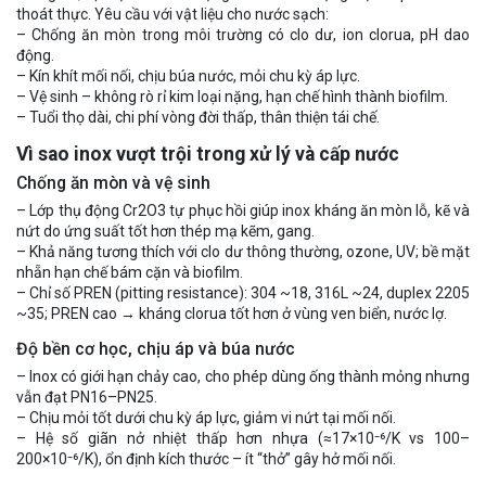
thoát thực. Yêu cầu với vật liệu cho nước sạch:
– Chống ăn mòn trong môi trường có clo dư, ion clorua, pH dao
động.
– Kín khít mối nối, chịu búa nước, mỏi chu kỳ áp lực.
– Vệ sinh – không rò rỉ kim loại nặng, hạn chế hình thành biofilm.
– Tuổi thọ dài, chi phí vòng đời thấp, thân thiện tái chế.
Vì sao inox vượt trội trong xử lý và cấp nước
Chống ăn mòn và vệ sinh
– Lớp thụ động Cr2O3 tự phục hồi giúp inox kháng ăn mòn lỗ, kẽ và
nứt do ứng suất tốt hơn thép mạ kẽm, gang.
– Khả năng tương thích với clo dư thông thường, ozone, UV; bề mặt
nhẵn hạn chế bám cặn và biofilm.
– Chỉ số PREN (pitting resistance): 304 ~18, 316L ~24, duplex 2205
~35; PREN cao → kháng clorua tốt hơn ở vùng ven biển, nước lợ.
Độ bền cơ học, chịu áp và búa nước
– Inox có giới hạn chảy cao, cho phép dùng ống thành mỏng nhưng
vẫn đạt PN16–PN25.
– Chịu mỏi tốt dưới chu kỳ áp lực, giảm vi nứt tại mối nối.
– Hệ số giãn nở nhiệt thấp hơn nhựa (≈17×10⁻⁶/K vs 100–
200×10⁻⁶/K), ổn định kích thước – ít “thở” gây hở mối nối.