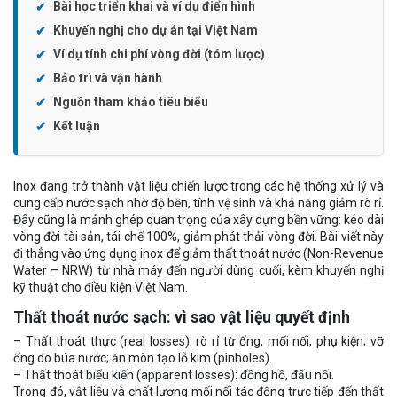
Bài học triển khai và ví dụ điển hình
Khuyến nghị cho dự án tại Việt Nam
Ví dụ tính chi phí vòng đời (tóm lược)
Bảo trì và vận hành
Nguồn tham khảo tiêu biểu
Kết luận
Inox đang trở thành vật liệu chiến lược trong các hệ thống xử lý và
cung cấp nước sạch nhờ độ bền, tính vệ sinh và khả năng giảm rò rỉ.
Đây cũng là mảnh ghép quan trọng của xây dựng bền vững: kéo dài
vòng đời tài sản, tái chế 100%, giảm phát thải vòng đời. Bài viết này
đi thẳng vào ứng dụng inox để giảm thất thoát nước (Non-Revenue
Water – NRW) từ nhà máy đến người dùng cuối, kèm khuyến nghị
kỹ thuật cho điều kiện Việt Nam.
Thất thoát nước sạch: vì sao vật liệu quyết định
– Thất thoát thực (real losses): rò rỉ từ ống, mối nối, phụ kiện; vỡ
ống do búa nước; ăn mòn tạo lỗ kim (pinholes).
– Thất thoát biểu kiến (apparent losses): đồng hồ, đấu nối.
Trong đó, vật liệu và chất lượng mối nối tác động trực tiếp đến thất