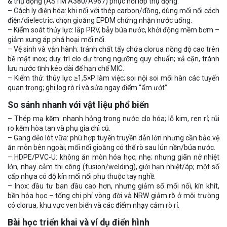
& thụ động (ASTM A380/A967) phục hồi lớp thụ động.
– Cách ly điện hóa: khi nối với thép carbon/đồng, dùng mối nối cách
điện/dielectric; chọn gioăng EPDM chứng nhận nước uống.
– Kiểm soát thủy lực: lắp PRV, bẫy búa nước, khởi động mềm bơm –
giảm xung áp phá hoại mối nối.
– Vệ sinh và vận hành: tránh chất tẩy chứa clorua nồng độ cao trên
bề mặt inox; duy trì clo dư trong ngưỡng quy chuẩn; xả cặn, tránh
lưu nước tĩnh kéo dài để hạn chế MIC.
– Kiểm thử: thủy lực ≥1,5×P làm việc; soi nội soi mối hàn các tuyến
quan trọng; ghi log rò rỉ và sửa ngay điểm “ẩm ướt”.
So sánh nhanh với vật liệu phổ biến
– Thép mạ kẽm: nhanh hỏng trong nước clo hóa; lỗ kim, ren rỉ; rủi
ro kẽm hòa tan và phụ gia chì cũ.
– Gang dẻo lót vữa: phù hợp tuyến truyền dẫn lớn nhưng cần bảo vệ
ăn mòn bên ngoài; mối nối gioăng có thể rò sau lún nền/búa nước.
– HDPE/PVC-U: không ăn mòn hóa học, nhẹ; nhưng giãn nở nhiệt
lớn, nhạy cảm thi công (fusion/welding), giới hạn nhiệt/áp; một số
cấp nhựa có độ kín mối nối phụ thuộc tay nghề.
– Inox: đầu tư ban đầu cao hơn, nhưng giảm số mối nối, kín khít,
bền hóa học – tổng chi phí vòng đời và NRW giảm rõ ở môi trường
có clorua, khu vực ven biển và các điểm nhạy cảm rò rỉ.
Bài học triển khai và ví dụ điển hình