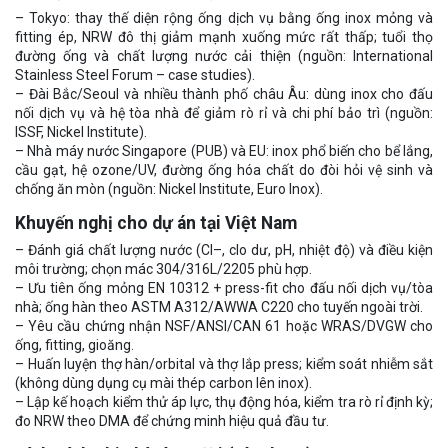
– Tokyo: thay thế diện rộng ống dịch vụ bằng ống inox mỏng và
fitting ép, NRW đô thị giảm mạnh xuống mức rất thấp; tuổi thọ
đường ống và chất lượng nước cải thiện (nguồn: International
Stainless Steel Forum – case studies).
– Đài Bắc/Seoul và nhiều thành phố châu Âu: dùng inox cho đấu
nối dịch vụ và hệ tòa nhà để giảm rò rỉ và chi phí bảo trì (nguồn:
ISSF, Nickel Institute).
– Nhà máy nước Singapore (PUB) và EU: inox phổ biến cho bể lắng,
cầu gạt, hệ ozone/UV, đường ống hóa chất do đòi hỏi vệ sinh và
chống ăn mòn (nguồn: Nickel Institute, Euro Inox).
Khuyến nghị cho dự án tại Việt Nam
– Đánh giá chất lượng nước (Cl–, clo dư, pH, nhiệt độ) và điều kiện
môi trường; chọn mác 304/316L/2205 phù hợp.
– Ưu tiên ống mỏng EN 10312 + press-fit cho đấu nối dịch vụ/tòa
nhà; ống hàn theo ASTM A312/AWWA C220 cho tuyến ngoài trời.
– Yêu cầu chứng nhận NSF/ANSI/CAN 61 hoặc WRAS/DVGW cho
ống, fitting, gioăng.
– Huấn luyện thợ hàn/orbital và thợ lắp press; kiểm soát nhiễm sắt
(không dùng dụng cụ mài thép carbon lên inox).
– Lập kế hoạch kiểm thử áp lực, thụ động hóa, kiểm tra rò rỉ định kỳ;
đo NRW theo DMA để chứng minh hiệu quả đầu tư.