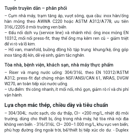
Tuyến truyền dẫn – phân phối
– Cụm nhà máy, trạm tăng áp, vượt sông, qua cầu: inox hàn/ống
hàn mỏng theo AWWA C220 hoặc ASTM A312/A778, ưu tiên
316L/2205 ở môi trường ven biển.
– Đấu nối dịch vụ (service line) và nhánh nhỏ: ống inox mỏng EN
10312, mối nối press-fit; thay thế ống mạ kẽm ren cũ – giảm triệt
để vi rò và lỗ kim.
– Hố van, manifold, buồng đồng hồ tập trung: khung/kệ, ống góp
inox tăng độ kín, dễ vệ sinh, giảm tắc nghẽn.
Tòa nhà, bệnh viện, khách sạn, nhà máy thực phẩm
– Riser và mạng nước uống: 304/316L theo EN 10312/ASTM
A312; press-fit đạt chứng nhận NSF/ANSI/CAN 61, WRAS, DVGW
W270, an toàn tiếp xúc nước uống.
– Ưu điểm: thi công nhanh, ít mối nối, nhỏ gọn, giảm rò rỉ và chi phí
vận hành.
Lựa chọn mác thép, chiều dày và tiêu chuẩn
– 304/304L: nước sạch, clo dư thấp, Cl– <200 mg/L, nhiệt độ môi
trường; dùng cho thiết bị, ống trong nhà máy, hệ tòa nhà nội địa
không ven biển. - 316/316L: Cl– 200–1.000 mg/L, khu vực ven biển;
phù hợp đường ống ngoài trời, bể/thiết bị tiếp xúc clo dư. - Duplex