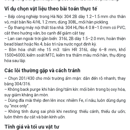
Ví dụ chọn vật liệu theo bài toán thực tế
– Bếp công nghiệp trong Hà Nội: 304 2B dày 1.2–1.5 mm cho thân
vỏ; mặt bàn No.4/HL 1.2 mm; dùng 308L, mối hàn pickling.
– Ốp thang máy nội thất tòa nhà: 304 HL/No.4 0.8–1.0 mm có PVC;
cắt theo hướng vân; bo cạnh để giảm cắt tay.
– Lan can ngoài trời gần biển: 316L 2B dày 1.5–2.0 mm; hoàn thiện
bead blast hoặc No.4; bảo trì rửa nước ngọt định kỳ.
– Bồn hóa chất nhẹ 15 m3: tấm HR 316L dày 6–8 mm, khổ
1500×6000; kiểm soát MTC, kiểm tra thấm màu mối hàn, thụ động
hóa sau lắp.
Các lỗi thường gặp và cách tránh
– Chọn 201/430 cho môi trường ẩm mặn: dẫn đến rỗ nhanh; thay
bằng 304/316.
– Không back purge khi hàn ống/tấm kín: mối bên trong bị oxy hóa,
suy giảm kháng ăn mòn.
– Dùng đĩa mài thép đen lên inox: nhiễm Fe, rỉ nâu; luôn dùng dụng
cụ “inox only”.
– Không tính dung sai phôi khi nesting: thiếu cánh, thiếu dư uốn;
luôn thêm dư cắt và bán kính uốn.
Tính giá và tối ưu vật tư