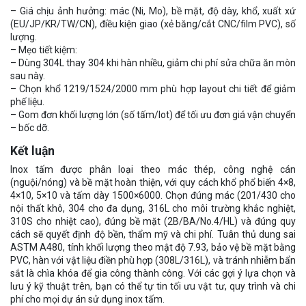
– Giá chịu ảnh hưởng: mác (Ni, Mo), bề mặt, độ dày, khổ, xuất xứ
(EU/JP/KR/TW/CN), điều kiện giao (xẻ băng/cắt CNC/film PVC), số
lượng.
– Mẹo tiết kiệm:
– Dùng 304L thay 304 khi hàn nhiều, giảm chi phí sửa chữa ăn mòn
sau này.
– Chọn khổ 1219/1524/2000 mm phù hợp layout chi tiết để giảm
phế liệu.
– Gom đơn khối lượng lớn (số tấm/lot) để tối ưu đơn giá vận chuyển
– bốc dỡ.
Kết luận
Inox tấm được phân loại theo mác thép, công nghệ cán
(nguội/nóng) và bề mặt hoàn thiện, với quy cách khổ phổ biến 4×8,
4×10, 5×10 và tấm dày 1500×6000. Chọn đúng mác (201/430 cho
nội thất khô, 304 cho đa dụng, 316L cho môi trường khắc nghiệt,
310S cho nhiệt cao), đúng bề mặt (2B/BA/No.4/HL) và đúng quy
cách sẽ quyết định độ bền, thẩm mỹ và chi phí. Tuân thủ dung sai
ASTM A480, tính khối lượng theo mật độ 7.93, bảo vệ bề mặt bằng
PVC, hàn với vật liệu điền phù hợp (308L/316L), và tránh nhiễm bẩn
sắt là chìa khóa để gia công thành công. Với các gợi ý lựa chọn và
lưu ý kỹ thuật trên, bạn có thể tự tin tối ưu vật tư, quy trình và chi
phí cho mọi dự án sử dụng inox tấm.