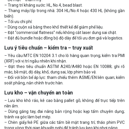
– Trang trí kháng xước: HL, No.4, bead blast.
– Thang máy/ốp trong nhà: 304 HL/No.4 hoặc 430 HL (không gần
biển).
– Tối ưu chi phí:
– Dùng cuộn xả băng theo khổ thiết kế để giảm phế liệu.
– Đặt “commercial flatness” nếu không cắt laser dung sai chặt.
– Đặt đủ bundle hoặc đồng bộ độ dày để tối ưu đơn giá và logistics.
Lưu ý tiêu chuẩn – kiểm tra – truy xuất
– Yêu cầu MTC EN 10204 3.1 cho lô hàng quan trọng; kiểm tra PMI
(XRF) với vị trí ngẫu nhiên khi nhận.
– Đặt theo tiêu chuẩn ASTM A240/A480 hoặc EN 10088; ghi rõ
mác, bề mặt, độ dày, khổ, dung sai, lớp phim bảo vệ.
– Đối với bồn bể áp lực: tham chiếu thêm ASME/EN liên quan; kiểm
soát phẳng, nắn chỉnh trước hàn.
Lưu kho – vận chuyển an toàn
– Lưu kho khô ráo, kê cao bằng pallet gỗ; không để trực tiếp trên
nền ẩm.
– Dùng găng tay, đai nâng bản rộng hoặc kẹp tấm chuyên dụng;
tránh va góc làm bẹt mép.
– Chèn giấy/kê PE giữa các tấm bề mặt trang trí; tháo phim PVC
trong vòng thời gian khuyến nghị để tránh lưu keo khi phơi nắng.