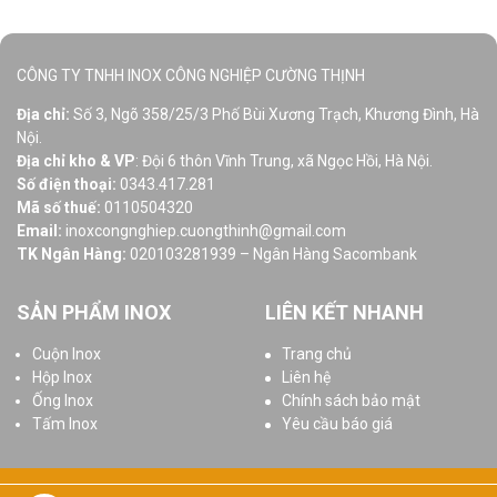
CÔNG TY TNHH INOX CÔNG NGHIỆP CƯỜNG THỊNH
Địa chỉ:
Số 3, Ngõ 358/25/3 Phố Bùi Xương Trạch, Khương Đình, Hà
Nội.
Địa chỉ kho & VP
: Đội 6 thôn Vĩnh Trung, xã Ngọc Hồi, Hà Nội.
Số điện thoại:
0343.417.281
Mã số thuế:
0110504320
Email:
inoxcongnghiep.cuongthinh@gmail.com
TK Ngân Hàng:
020103281939 – Ngân Hàng Sacombank
SẢN PHẨM INOX
LIÊN KẾT NHANH
Cuộn Inox
Trang chủ
Hộp Inox
Liên hệ
Ống Inox
Chính sách bảo mật
Tấm Inox
Yêu cầu báo giá