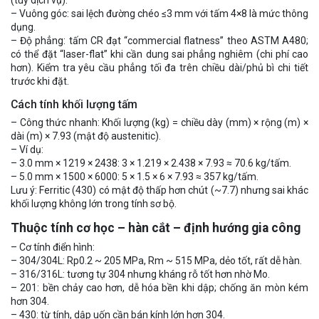
– Vuông góc: sai lệch đường chéo ≤3 mm với tấm 4×8 là mức thông
dụng.
– Độ phẳng: tấm CR đạt “commercial flatness” theo ASTM A480;
có thể đặt “laser-flat” khi cần dung sai phẳng nghiêm (chi phí cao
hơn). Kiểm tra yêu cầu phẳng tối đa trên chiều dài/phủ bì chi tiết
trước khi đặt.
Cách tính khối lượng tấm
– Công thức nhanh: Khối lượng (kg) = chiều dày (mm) × rộng (m) ×
dài (m) × 7.93 (mật độ austenitic).
– Ví dụ:
– 3.0 mm × 1219 × 2438: 3 × 1.219 × 2.438 × 7.93 ≈ 70.6 kg/tấm.
– 5.0 mm × 1500 × 6000: 5 × 1.5 × 6 × 7.93 ≈ 357 kg/tấm.
Lưu ý: Ferritic (430) có mật độ thấp hơn chút (~7.7) nhưng sai khác
khối lượng không lớn trong tính sơ bộ.
Thuộc tính cơ học – hàn cắt – định hướng gia công
– Cơ tính điển hình:
– 304/304L: Rp0.2 ~ 205 MPa, Rm ~ 515 MPa, dẻo tốt, rất dễ hàn.
– 316/316L: tương tự 304 nhưng kháng rỗ tốt hơn nhờ Mo.
– 201: bền chảy cao hơn, dễ hóa bền khi dập; chống ăn mòn kém
hơn 304.
– 430: từ tính, dập uốn cần bán kính lớn hơn 304.