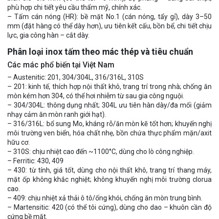
phù hợp chi tiết yêu cầu thẩm mỹ, chính xác.
– Tấm cán nóng (HR): bề mặt No.1 (cán nóng, tẩy gỉ), dày 3–50
mm (đặt hàng có thể dày hơn), ưu tiên kết cấu, bồn bể, chi tiết chịu
lực, gia công hàn – cắt dày.
Phân loại inox tấm theo mác thép và tiêu chuẩn
Các mác phổ biến tại Việt Nam
– Austenitic: 201, 304/304L, 316/316L, 310S
– 201: kinh tế, thích hợp nội thất khô, trang trí trong nhà; chống ăn
mòn kém hơn 304, có thể hơi nhiễm từ sau gia công nguội.
– 304/304L: thông dụng nhất; 304L ưu tiên hàn dày/đa mối (giảm
nhạy cảm ăn mòn ranh giới hạt).
– 316/316L: bổ sung Mo, kháng rỗ/ăn mòn kẽ tốt hơn; khuyến nghị
môi trường ven biển, hóa chất nhẹ, bồn chứa thực phẩm mặn/axit
hữu cơ.
– 310S: chịu nhiệt cao đến ~1100°C, dùng cho lò công nghiệp.
– Ferritic: 430, 409
– 430: từ tính, giá tốt, dùng cho nội thất khô, trang trí thang máy,
mặt ốp không khắc nghiệt; không khuyến nghị môi trường clorua
cao.
– 409: chịu nhiệt xả thải ô tô/ống khói, chống ăn mòn trung bình.
– Martensitic: 420 (có thể tôi cứng), dùng cho dao – khuôn cần độ
cứng bề mặt.