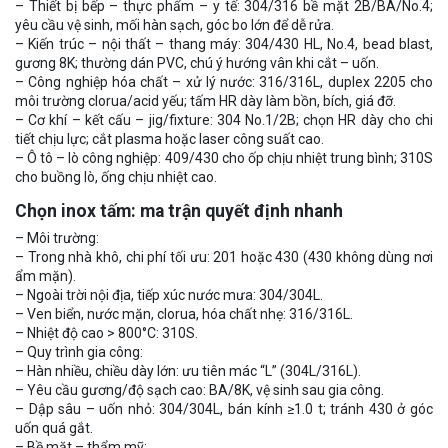
– Thiết bị bếp – thực phẩm – y tế: 304/316 bề mặt 2B/BA/No.4;
yêu cầu vệ sinh, mối hàn sạch, góc bo lớn để dễ rửa.
– Kiến trúc – nội thất – thang máy: 304/430 HL, No.4, bead blast,
gương 8K; thường dán PVC, chú ý hướng vân khi cắt – uốn.
– Công nghiệp hóa chất – xử lý nước: 316/316L, duplex 2205 cho
môi trường clorua/acid yếu; tấm HR dày làm bồn, bích, giá đỡ.
– Cơ khí – kết cấu – jig/fixture: 304 No.1/2B; chọn HR dày cho chi
tiết chịu lực; cắt plasma hoặc laser công suất cao.
– Ô tô – lò công nghiệp: 409/430 cho ốp chịu nhiệt trung bình; 310S
cho buồng lò, ống chịu nhiệt cao.
Chọn inox tấm: ma trận quyết định nhanh
– Môi trường:
– Trong nhà khô, chi phí tối ưu: 201 hoặc 430 (430 không dùng nơi
ẩm mặn).
– Ngoài trời nội địa, tiếp xúc nước mưa: 304/304L.
– Ven biển, nước mặn, clorua, hóa chất nhẹ: 316/316L.
– Nhiệt độ cao > 800°C: 310S.
– Quy trình gia công:
– Hàn nhiều, chiều dày lớn: ưu tiên mác “L” (304L/316L).
– Yêu cầu gương/độ sạch cao: BA/8K, vệ sinh sau gia công.
– Dập sâu – uốn nhỏ: 304/304L, bán kính ≥1.0 t; tránh 430 ở góc
uốn quá gắt.
– Bề mặt – thẩm mỹ: