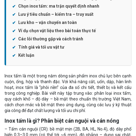
Chọn inox tấm: ma trận quyết định nhanh
Lưu ý tiêu chuẩn – kiểm tra – truy xuất
Lưu kho – vận chuyển an toàn
Ví dụ chọn vật liệu theo bài toán thực tế
Các lỗi thường gặp và cách tránh
Tính giá và tối ưu vật tư
Kết luận
Inox tấm là một trong năm dòng sản phẩm inox chủ lực bên cạnh
cuộn, ống, hộp và thanh đặc. Với khả năng cắt, uốn, dập, hàn linh
hoạt, inox tấm là “phôi nền” của đa số chi tiết, thiết bị và kết cấu
trong công nghiệp. Bài viết này tập trung vào: phân loại inox tấm,
quy cách khổ – độ dày – bề mặt theo chuẩn thị trường Việt Nam,
cách chọn mác và bề mặt theo ứng dụng, cùng các lưu ý kỹ thuật
gia công để đạt chất lượng và tối ưu chi phí.
Inox tấm là gì? Phân biệt cán nguội và cán nóng
– Tấm cán nguội (CR): bề mặt mịn (2B, BA, HL, No.4), độ dày phổ
biến 0.3–3.0 mm (có thể tới ~6 mm), độ phẳng – dung sai chặt,