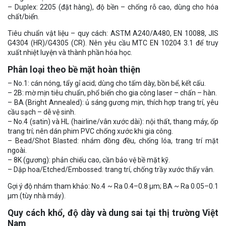
– Duplex: 2205 (đặt hàng), độ bền – chống rỗ cao, dùng cho hóa
chất/biển.
Tiêu chuẩn vật liệu – quy cách: ASTM A240/A480, EN 10088, JIS
G4304 (HR)/G4305 (CR). Nên yêu cầu MTC EN 10204 3.1 để truy
xuất nhiệt luyện và thành phần hóa học.
Phân loại theo bề mặt hoàn thiện
– No.1: cán nóng, tẩy gỉ acid; dùng cho tấm dày, bồn bể, kết cấu.
– 2B: mờ mịn tiêu chuẩn, phổ biến cho gia công laser – chấn – hàn.
– BA (Bright Annealed): ủ sáng gương mịn, thích hợp trang trí, yêu
cầu sạch – dễ vệ sinh.
– No.4 (satin) và HL (hairline/vân xước dài): nội thất, thang máy, ốp
trang trí; nên dán phim PVC chống xước khi gia công.
– Bead/Shot Blasted: nhám đồng đều, chống lóa, trang trí mặt
ngoài.
– 8K (gương): phản chiếu cao, cần bảo vệ bề mặt kỹ.
– Dập hoa/Etched/Embossed: trang trí, chống trầy xước thấy vân.
Gợi ý độ nhám tham khảo: No.4 ~ Ra 0.4–0.8 µm; BA ~ Ra 0.05–0.1
µm (tùy nhà máy).
Quy cách khổ, độ dày và dung sai tại thị trường Việt
Nam