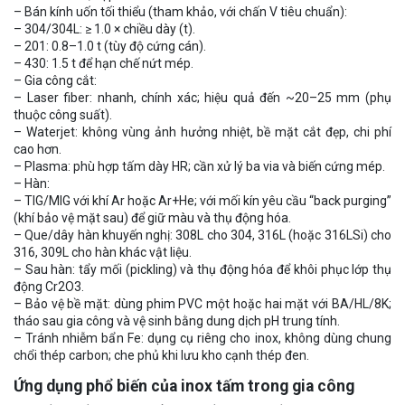
– Bán kính uốn tối thiểu (tham khảo, với chấn V tiêu chuẩn):
– 304/304L: ≥ 1.0 × chiều dày (t).
– 201: 0.8–1.0 t (tùy độ cứng cán).
– 430: 1.5 t để hạn chế nứt mép.
– Gia công cắt:
– Laser fiber: nhanh, chính xác; hiệu quả đến ~20–25 mm (phụ
thuộc công suất).
– Waterjet: không vùng ảnh hưởng nhiệt, bề mặt cắt đẹp, chi phí
cao hơn.
– Plasma: phù hợp tấm dày HR; cần xử lý ba via và biến cứng mép.
– Hàn:
– TIG/MIG với khí Ar hoặc Ar+He; với mối kín yêu cầu “back purging”
(khí bảo vệ mặt sau) để giữ màu và thụ động hóa.
– Que/dây hàn khuyến nghị: 308L cho 304, 316L (hoặc 316LSi) cho
316, 309L cho hàn khác vật liệu.
– Sau hàn: tẩy mối (pickling) và thụ động hóa để khôi phục lớp thụ
động Cr2O3.
– Bảo vệ bề mặt: dùng phim PVC một hoặc hai mặt với BA/HL/8K;
tháo sau gia công và vệ sinh bằng dung dịch pH trung tính.
– Tránh nhiễm bẩn Fe: dụng cụ riêng cho inox, không dùng chung
chổi thép carbon; che phủ khi lưu kho cạnh thép đen.
Ứng dụng phổ biến của inox tấm trong gia công