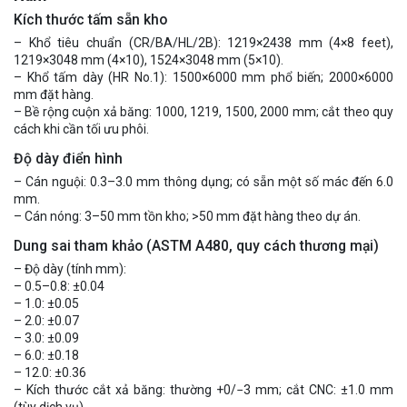
Kích thước tấm sẵn kho
– Khổ tiêu chuẩn (CR/BA/HL/2B): 1219×2438 mm (4×8 feet),
1219×3048 mm (4×10), 1524×3048 mm (5×10).
– Khổ tấm dày (HR No.1): 1500×6000 mm phổ biến; 2000×6000
mm đặt hàng.
– Bề rộng cuộn xả băng: 1000, 1219, 1500, 2000 mm; cắt theo quy
cách khi cần tối ưu phôi.
Độ dày điển hình
– Cán nguội: 0.3–3.0 mm thông dụng; có sẵn một số mác đến 6.0
mm.
– Cán nóng: 3–50 mm tồn kho; >50 mm đặt hàng theo dự án.
Dung sai tham khảo (ASTM A480, quy cách thương mại)
– Độ dày (tính mm):
– 0.5–0.8: ±0.04
– 1.0: ±0.05
– 2.0: ±0.07
– 3.0: ±0.09
– 6.0: ±0.18
– 12.0: ±0.36
– Kích thước cắt xả băng: thường +0/−3 mm; cắt CNC: ±1.0 mm
(tùy dịch vụ).