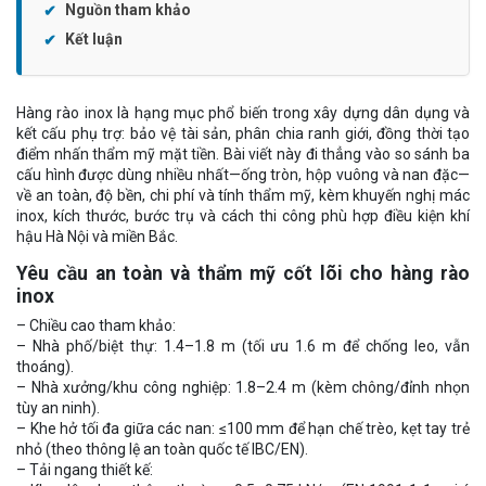
Nguồn tham khảo
Kết luận
Hàng rào inox là hạng mục phổ biến trong xây dựng dân dụng và
kết cấu phụ trợ: bảo vệ tài sản, phân chia ranh giới, đồng thời tạo
điểm nhấn thẩm mỹ mặt tiền. Bài viết này đi thẳng vào so sánh ba
cấu hình được dùng nhiều nhất—ống tròn, hộp vuông và nan đặc—
về an toàn, độ bền, chi phí và tính thẩm mỹ, kèm khuyến nghị mác
inox, kích thước, bước trụ và cách thi công phù hợp điều kiện khí
hậu Hà Nội và miền Bắc.
Yêu cầu an toàn và thẩm mỹ cốt lõi cho hàng rào
inox
– Chiều cao tham khảo:
– Nhà phố/biệt thự: 1.4–1.8 m (tối ưu 1.6 m để chống leo, vẫn
thoáng).
– Nhà xưởng/khu công nghiệp: 1.8–2.4 m (kèm chông/đỉnh nhọn
tùy an ninh).
– Khe hở tối đa giữa các nan: ≤100 mm để hạn chế trèo, kẹt tay trẻ
nhỏ (theo thông lệ an toàn quốc tế IBC/EN).
– Tải ngang thiết kế: