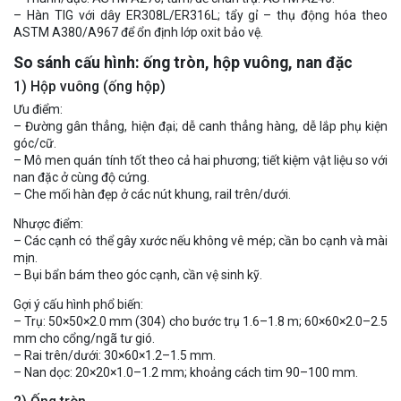
– Hàn TIG với dây ER308L/ER316L; tẩy gỉ – thụ động hóa theo
ASTM A380/A967 để ổn định lớp oxit bảo vệ.
So sánh cấu hình: ống tròn, hộp vuông, nan đặc
1) Hộp vuông (ống hộp)
Ưu điểm:
– Đường gân thẳng, hiện đại; dễ canh thẳng hàng, dễ lắp phụ kiện
góc/cữ.
– Mô men quán tính tốt theo cả hai phương; tiết kiệm vật liệu so với
nan đặc ở cùng độ cứng.
– Che mối hàn đẹp ở các nút khung, rail trên/dưới.
Nhược điểm:
– Các cạnh có thể gây xước nếu không vê mép; cần bo cạnh và mài
mịn.
– Bụi bẩn bám theo góc cạnh, cần vệ sinh kỹ.
Gợi ý cấu hình phổ biến:
– Trụ: 50×50×2.0 mm (304) cho bước trụ 1.6–1.8 m; 60×60×2.0–2.5
mm cho cổng/ngã tư gió.
– Rai trên/dưới: 30×60×1.2–1.5 mm.
– Nan dọc: 20×20×1.0–1.2 mm; khoảng cách tim 90–100 mm.