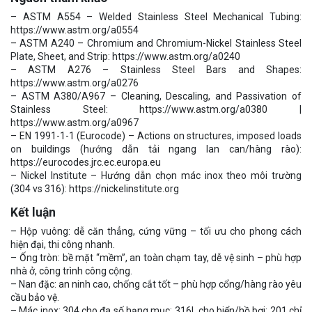
– ASTM A554 – Welded Stainless Steel Mechanical Tubing:
https://www.astm.org/a0554
– ASTM A240 – Chromium and Chromium-Nickel Stainless Steel
Plate, Sheet, and Strip: https://www.astm.org/a0240
– ASTM A276 – Stainless Steel Bars and Shapes:
https://www.astm.org/a0276
– ASTM A380/A967 – Cleaning, Descaling, and Passivation of
Stainless Steel: https://www.astm.org/a0380 |
https://www.astm.org/a0967
– EN 1991-1-1 (Eurocode) – Actions on structures, imposed loads
on buildings (hướng dẫn tải ngang lan can/hàng rào):
https://eurocodes.jrc.ec.europa.eu
– Nickel Institute – Hướng dẫn chọn mác inox theo môi trường
(304 vs 316): https://nickelinstitute.org
Kết luận
– Hộp vuông: dễ căn thẳng, cứng vững – tối ưu cho phong cách
hiện đại, thi công nhanh.
– Ống tròn: bề mặt “mềm”, an toàn chạm tay, dễ vệ sinh – phù hợp
nhà ở, công trình công cộng.
– Nan đặc: an ninh cao, chống cắt tốt – phù hợp cổng/hàng rào yêu
cầu bảo vệ.
– Mác inox: 304 cho đa số hạng mục; 316L cho biển/hồ bơi; 201 chỉ