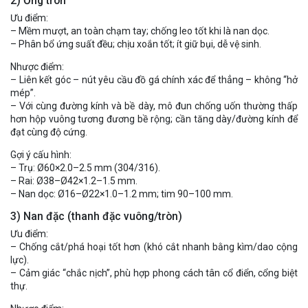
2) Ống tròn
Ưu điểm:
– Mềm mượt, an toàn chạm tay; chống leo tốt khi là nan dọc.
– Phân bổ ứng suất đều; chịu xoắn tốt; ít giữ bụi, dễ vệ sinh.
Nhược điểm:
– Liên kết góc – nút yêu cầu đồ gá chính xác để thẳng – không “hở
mép”.
– Với cùng đường kính và bề dày, mô đun chống uốn thường thấp
hơn hộp vuông tương đương bề rộng; cần tăng dày/đường kính để
đạt cùng độ cứng.
Gợi ý cấu hình:
– Trụ: Ø60×2.0–2.5 mm (304/316).
– Rai: Ø38–Ø42×1.2–1.5 mm.
– Nan dọc: Ø16–Ø22×1.0–1.2 mm; tim 90–100 mm.
3) Nan đặc (thanh đặc vuông/tròn)
Ưu điểm:
– Chống cắt/phá hoại tốt hơn (khó cắt nhanh bằng kìm/dao cộng
lực).
– Cảm giác “chắc nịch”, phù hợp phong cách tân cổ điển, cổng biệt
thự.