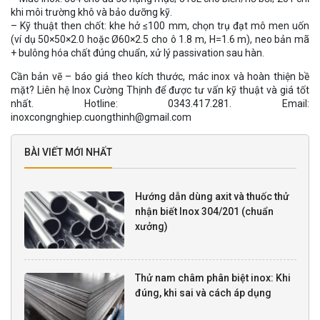
khi môi trường khô và bảo dưỡng kỹ.
– Kỹ thuật then chốt: khe hở ≤100 mm, chọn trụ đạt mô men uốn
(ví dụ 50×50×2.0 hoặc Ø60×2.5 cho ô 1.8 m, H=1.6 m), neo bản mã
+ bulông hóa chất đúng chuẩn, xử lý passivation sau hàn.
Cần bản vẽ – báo giá theo kích thước, mác inox và hoàn thiện bề
mặt? Liên hệ Inox Cường Thịnh để được tư vấn kỹ thuật và giá tốt
nhất. Hotline: 0343.417.281. Email:
inoxcongnghiep.cuongthinh@gmail.com
BÀI VIẾT MỚI NHẤT
Hướng dẫn dùng axit và thuốc thử
nhận biết Inox 304/201 (chuẩn
xưởng)
Thử nam châm phân biệt inox: Khi
đúng, khi sai và cách áp dụng