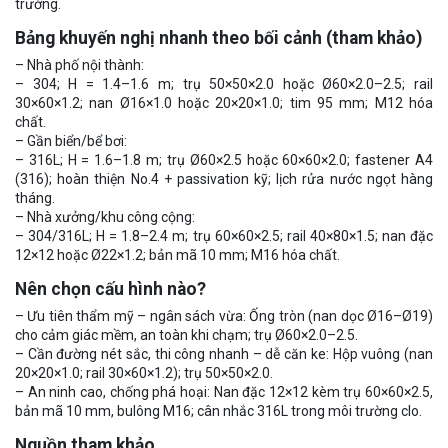
trường.
Bảng khuyến nghị nhanh theo bối cảnh (tham khảo)
– Nhà phố nội thành:
– 304; H = 1.4–1.6 m; trụ 50×50×2.0 hoặc Ø60×2.0–2.5; rail
30×60×1.2; nan Ø16×1.0 hoặc 20×20×1.0; tim 95 mm; M12 hóa
chất.
– Gần biển/bể bơi:
– 316L; H = 1.6–1.8 m; trụ Ø60×2.5 hoặc 60×60×2.0; fastener A4
(316); hoàn thiện No.4 + passivation kỹ; lịch rửa nước ngọt hàng
tháng.
– Nhà xưởng/khu công cộng:
– 304/316L; H = 1.8–2.4 m; trụ 60×60×2.5; rail 40×80×1.5; nan đặc
12×12 hoặc Ø22×1.2; bản mã 10 mm; M16 hóa chất.
Nên chọn cấu hình nào?
– Ưu tiên thẩm mỹ – ngân sách vừa: Ống tròn (nan dọc Ø16–Ø19)
cho cảm giác mềm, an toàn khi chạm; trụ Ø60×2.0–2.5.
– Cần đường nét sắc, thi công nhanh – dễ căn ke: Hộp vuông (nan
20×20×1.0; rail 30×60×1.2); trụ 50×50×2.0.
– An ninh cao, chống phá hoại: Nan đặc 12×12 kèm trụ 60×60×2.5,
bản mã 10 mm, bulông M16; cân nhắc 316L trong môi trường clo.
Nguồn tham khảo