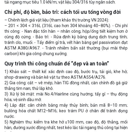
tải ngang mục tiêu 1.0 kN/m; vật liệu 304/316 tùy ngân sách.
Chi phí, độ bền, bảo trì: cách tối ưu tổng vòng đời
– Chênh lệch giá vật liệu (tham khảo thị trường VN 2024):
– 201 < 304 < 316L (316L cao hơn 304 khoảng 40–80%). - Chi phí
thi công: - Nan đặc tốn hàn – nhân công; hộp/ống tiết kiệm hơn ở
cùng độ cứng. - Bảo trì: - Rửa định kỳ bằng dung dịch trung tính;
tránh clo, muối. - Tẩy điểm gỉ trà, vết hàn bằng gel passivation đạt
ASTM A380/A967. - Tránh nhiễm bẩn sắt thường (bụi mài thép
carbon) khi gia công chung xưởng.
Quy trình thi công chuẩn để “đẹp và an toàn”
1) Khảo sát – thiết kế: xác định cao độ, bước trụ, tải gió, khe hở;
shop-drawing và bản kê vật tư theo ASTM A554/A276.
2) Gia công: cắt – vê mép; hàn TIG đồng nhất; căn chỉnh đồ gá giữ
thẳng tim nan; thử lắp khô.
3) Xử lý bề mặt: mài No.4/Hairline cùng hướng; tẩy gỉ – thụ động
hóa; vệ sinh dầu mỡ.
4) Lắp đặt: cân chỉnh bằng máy thủy bình; bản mã 8–10 mm;
bulông hóa chất M12–M16; keo trám PU ở chân đế tránh đọng
nước.
5) Nghiệm thu: kiểm tra khe hở ≤100 mm, cao độ, độ thẳng, mối
hàn, đường xước đồng nhất; test kéo lắc tải ngang thủ công tại hiện