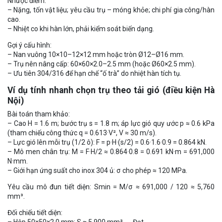
Nhược điểm:
– Nặng, tốn vật liệu; yêu cầu trụ – móng khỏe; chi phí gia công/hàn
cao.
– Nhiệt co khi hàn lớn, phải kiểm soát biến dạng.
Gợi ý cấu hình:
– Nan vuông 10×10–12×12 mm hoặc tròn Ø12–Ø16 mm.
– Trụ nên nâng cấp: 60×60×2.0–2.5 mm (hoặc Ø60×2.5 mm).
– Ưu tiên 304/316 để hạn chế “ố trà” do nhiệt hàn tích tụ.
Ví dụ tính nhanh chọn trụ theo tải gió (điều kiện Hà
Nội)
Bài toán tham khảo:
– Cao H = 1.6 m; bước trụ s = 1.8 m; áp lực gió quy ước p ≈ 0.6 kPa
(tham chiếu công thức q = 0.613·V², V ≈ 30 m/s).
– Lực gió lên mỗi trụ (1/2 ô): F = p·H·(s/2) = 0.6·1.6·0.9 = 0.864 kN.
– Mô men chân trụ: M = F·H/2 ≈ 0.864·0.8 = 0.691 kN·m = 691,000
N·mm.
– Giới hạn ứng suất cho inox 304 ủ: σ cho phép ≈ 120 MPa.
Yêu cầu mô đun tiết diện: Smin = M/σ ≈ 691,000 / 120 ≈ 5,760
mm³.
Đối chiếu tiết diện:
– Hộp 50×50×2.0 mm: S ≈ 5,900 mm³ → Đạt.