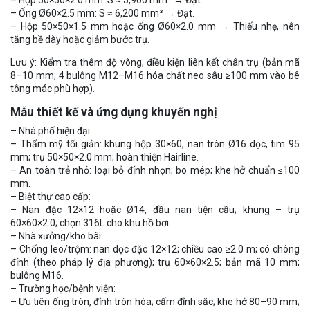
– Ống Ø60×2.5 mm: S ≈ 6,200 mm³ → Đạt.
– Hộp 50×50×1.5 mm hoặc ống Ø60×2.0 mm → Thiếu nhẹ, nên
tăng bề dày hoặc giảm bước trụ.
Lưu ý: Kiểm tra thêm độ võng, điều kiện liên kết chân trụ (bản mã
8–10 mm; 4 bulông M12–M16 hóa chất neo sâu ≥100 mm vào bê
tông mác phù hợp).
Mẫu thiết kế và ứng dụng khuyến nghị
– Nhà phố hiện đại:
– Thẩm mỹ tối giản: khung hộp 30×60, nan tròn Ø16 dọc, tim 95
mm; trụ 50×50×2.0 mm; hoàn thiện Hairline.
– An toàn trẻ nhỏ: loại bỏ đỉnh nhọn; bo mép; khe hở chuẩn ≤100
mm.
– Biệt thự cao cấp:
– Nan đặc 12×12 hoặc Ø14, đầu nan tiện cầu; khung – trụ
60×60×2.0; chọn 316L cho khu hồ bơi.
– Nhà xưởng/kho bãi:
– Chống leo/trộm: nan dọc đặc 12×12; chiều cao ≥2.0 m; có chông
đỉnh (theo pháp lý địa phương); trụ 60×60×2.5; bản mã 10 mm;
bulông M16.
– Trường học/bệnh viện:
– Ưu tiên ống tròn, đỉnh tròn hóa; cấm đỉnh sắc; khe hở 80–90 mm;