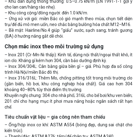
– Khu dân dụng thông thường: 0.5–0.75 kN/m (EN 1991-1-1 gợi ý
cho lan can/hàng rào nhẹ).
– Khu công cộng/đông người: đến 1.0 kN/m.
– Ứng xử với gió: miền Bắc có gió mạnh theo mùa; chọn tiết diện
trụ/đế đủ mô men uốn, neo chắc bằng bulông hóa chất M12–M16.
– Bề mặt: Hairline/No.4 giúp “giấu” xước, sạch sang; tránh gương
(BA) ở hướng nắng gắt dễ chói.
Chọn mác inox theo môi trường sử dụng
– Inox 201 (Cr-Mn-Ni thấp): Kinh tế, dùng nội thất/ngoại thất khô, ít
ion clo. Kháng gỉ kém hơn 304, cần bảo dưỡng định kỳ.
– Inox 304/304L: Cân bằng giữa bền gỉ – giá. Phù hợp đa số công
trình Hà Nội/miền Bắc đô thị.
– Inox 316/316L: Thêm Mo, chống pitting tốt trong môi trường clo
(gần biển, hồ bơi, khu công nghiệp hóa chất). Giá cao hơn 304
khoảng 40–80% tùy thời điểm thị trường.
Khuyến nghị chung: 304 cho nhà phố; 316L cho bể bơi/khu ven biển;
201 chỉ cho hạng mục ít phơi mưa nắng hoặc ngân sách rất hạn
chế.
Tiêu chuẩn vật liệu – gia công nên tham chiếu
– Ống/hộp inox cơ khí: ASTM A554 (bóng đẹp, dung sai chặt cho
kiến trúc).
– Thanh/đặc: ASTM A276; tấm/đế chân trụ: ASTM A240.