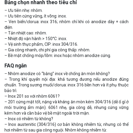
Bảng chọn nhanh theo tiêu chí
– Ưu tiên nhẹ: nhôm.
– Ưu tiên cứng vững, ít võng: inox.
– Ven biển/clorua: inox 316; nhôm chỉ khi có anodize dày + cách
điện.
– Tản nhiệt cao: nhôm.
– Nhiệt độ vận hành > 150°C: inox.
– Vệ sinh thực phẩm, CIP: inox 304/316.
– Gia công nhanh, chi phí gia công thấp: nhôm.
– Bề mặt chống móp/lõm: inox hoặc nhôm anodize cứng.
FAQ ngắn
– Nhôm anodize có “bằng” inox về chống ăn mòn không?
– Trong khí quyển nội địa: khá tương đương nếu anodize đúng
chuẩn. Trong sương muối/clorua: inox 316 bền hơn và ít phụ thuộc
bảo trì.
– Inox 201 so với nhôm 6061?
– 201 cứng mặt tốt, nặng và kháng ăn mòn kém 304/316 (dễ ố gỉ ở
môi trường ẩm mặn). 6061 nhẹ, gia công dễ, nhưng cứng vững
kém hơn và cần bảo vệ bề mặt ngoài trời mặn.
– Inox có nhiễm từ không?
– Inox austenitic (304/316) cơ bản không nhiễm từ, nhưng có thể
hơi nhiễm từ sau gia công nguội. Nhôm không nhiễm từ.