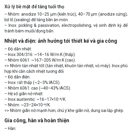
Xử lý bề mặt để tăng tuổi thọ
– Nhôm: anodize 10–25 µm (kiến trúc), 40–70 µm (anodize cứng);
bịt lỗ (sealing) để tăng bền ăn mòn.
– Inox: pickling & passivation, electropolishing; vệ sinh định kỳ để
tránh bám muối/đọng bẩn.
Nhiệt và điện: ảnh hưởng tới thiết kế và gia công
– Độ dẫn nhiệt:
– Inox 304/316: ~14–16 W/m·K (thấp).
– Nhôm 6061: ~167–205 W/m·K (cao).
=> Nhôm tản nhiệt tốt (tản nhiệt, khuôn tản nhiệt, vỏ máy). Inox phù
hợp khi cần cách nhiệt tương đối.
– Độ dẫn điện:
– Inox: rất thấp (~2–3% IACS).
– Nhôm 6061: cao (~40–43% IACS).
– Hệ số giãn nở nhiệt:
– Inox austenitic: ~16–17×10⁻⁶/K.
– Nhôm: ~23–24×10⁻⁶/K.
=> Nhôm giãn nở mạnh hơn; chú ý khe giãn nở, dung sai lắp ghép.
Gia công, hàn và hoàn thiện
– Hàn: