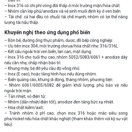
– Inox 316 có chi phí vòng đời thấp ở môi trường mặn/hóa chất.
– Nhôm cần lớp phủ/anodize và vệ sinh muối định kỳ ở ven biển.
– Tái chế: cả hai đều có chuỗi tái chế mạnh; nhôm có lợi thế năng
lượng tái nấu thấp.
Khuyến nghị theo ứng dụng phổ biến
– Bồn bể, đường ống thực phẩm, dược, đồ bếp công nghiệp:
– Ưu tiên inox 304; môi trường clorua/hóa chất nhẹ: 316/316L.
– Kết cấu ngoài trời ven biển, lan can, mặt dựng:
– Inox 316 cho tuổi thọ cao; nhôm 5052/5083/6061 + anodize dày
nếu cần nhẹ, chấp nhận bảo trì.
– Khung máy, bệ đỡ yêu cầu độ võng nhỏ:
– Inox (E cao), hoặc tăng hình học nếu dùng nhôm.
– Biển quảng cáo, khung di động, thang nhôm, phương tiện:
– Nhôm 6061/6005/6082 để giảm khối lượng; phủ bảo vệ nếu
ngoài trời mặn.
– Tản nhiệt, vỏ điện tử:
– Nhôm (dẫn nhiệt/điện tốt); anodize đen tăng bức xạ nhiệt.
– Hóa chất kiềm/axit:
– Tránh nhôm ở pH cao; chọn inox 316 hoặc mác siêu song
pha/nickel nếu hóa chất khắc nghiệt (tham khảo thêm với kỹ sư vật
liệu).