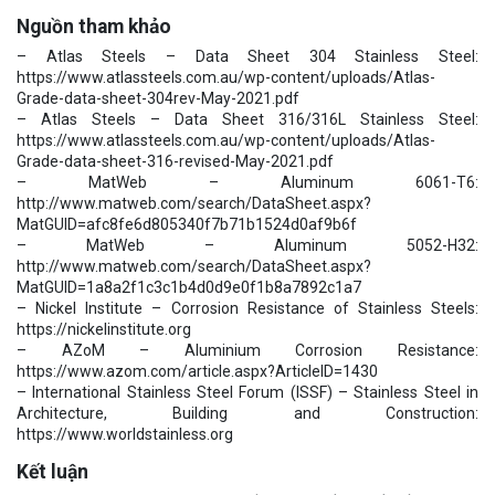
Nguồn tham khảo
– Atlas Steels – Data Sheet 304 Stainless Steel:
https://www.atlassteels.com.au/wp-content/uploads/Atlas-
Grade-data-sheet-304rev-May-2021.pdf
– Atlas Steels – Data Sheet 316/316L Stainless Steel:
https://www.atlassteels.com.au/wp-content/uploads/Atlas-
Grade-data-sheet-316-revised-May-2021.pdf
– MatWeb – Aluminum 6061-T6:
http://www.matweb.com/search/DataSheet.aspx?
MatGUID=afc8fe6d805340f7b71b1524d0af9b6f
– MatWeb – Aluminum 5052-H32:
http://www.matweb.com/search/DataSheet.aspx?
MatGUID=1a8a2f1c3c1b4d0d9e0f1b8a7892c1a7
– Nickel Institute – Corrosion Resistance of Stainless Steels:
https://nickelinstitute.org
– AZoM – Aluminium Corrosion Resistance:
https://www.azom.com/article.aspx?ArticleID=1430
– International Stainless Steel Forum (ISSF) – Stainless Steel in
Architecture, Building and Construction:
https://www.worldstainless.org
Kết luận