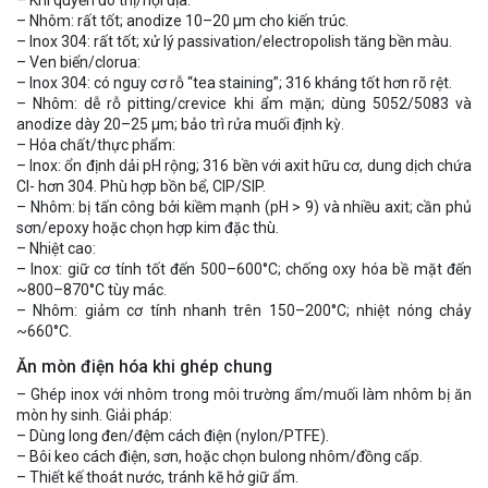
– Nhôm: rất tốt; anodize 10–20 µm cho kiến trúc.
– Inox 304: rất tốt; xử lý passivation/electropolish tăng bền màu.
– Ven biển/clorua:
– Inox 304: có nguy cơ rỗ “tea staining”; 316 kháng tốt hơn rõ rệt.
– Nhôm: dễ rỗ pitting/crevice khi ẩm mặn; dùng 5052/5083 và
anodize dày 20–25 µm; bảo trì rửa muối định kỳ.
– Hóa chất/thực phẩm:
– Inox: ổn định dải pH rộng; 316 bền với axit hữu cơ, dung dịch chứa
Cl- hơn 304. Phù hợp bồn bể, CIP/SIP.
– Nhôm: bị tấn công bởi kiềm mạnh (pH > 9) và nhiều axit; cần phủ
sơn/epoxy hoặc chọn hợp kim đặc thù.
– Nhiệt cao:
– Inox: giữ cơ tính tốt đến 500–600°C; chống oxy hóa bề mặt đến
~800–870°C tùy mác.
– Nhôm: giảm cơ tính nhanh trên 150–200°C; nhiệt nóng chảy
~660°C.
Ăn mòn điện hóa khi ghép chung
– Ghép inox với nhôm trong môi trường ẩm/muối làm nhôm bị ăn
mòn hy sinh. Giải pháp:
– Dùng long đen/đệm cách điện (nylon/PTFE).
– Bôi keo cách điện, sơn, hoặc chọn bulong nhôm/đồng cấp.
– Thiết kế thoát nước, tránh kẽ hở giữ ẩm.