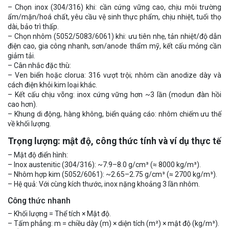
– Chọn inox (304/316) khi: cần cứng vững cao, chịu môi trường
ẩm/mặn/hoá chất, yêu cầu vệ sinh thực phẩm, chịu nhiệt, tuổi thọ
dài, bảo trì thấp.
– Chọn nhôm (5052/5083/6061) khi: ưu tiên nhẹ, tản nhiệt/độ dẫn
điện cao, gia công nhanh, sơn/anode thẩm mỹ, kết cấu mỏng cần
giảm tải.
– Cân nhắc đặc thù:
– Ven biển hoặc clorua: 316 vượt trội; nhôm cần anodize dày và
cách điện khỏi kim loại khác.
– Kết cấu chịu võng: inox cứng vững hơn ~3 lần (modun đàn hồi
cao hơn).
– Khung di động, hàng không, biển quảng cáo: nhôm chiếm ưu thế
về khối lượng.
Trọng lượng: mật độ, công thức tính và ví dụ thực tế
– Mật độ điển hình:
– Inox austenitic (304/316): ~7.9–8.0 g/cm³ (≈ 8000 kg/m³).
– Nhôm hợp kim (5052/6061): ~2.65–2.75 g/cm³ (≈ 2700 kg/m³).
– Hệ quả: Với cùng kích thước, inox nặng khoảng 3 lần nhôm.
Công thức nhanh
– Khối lượng = Thể tích × Mật độ.
– Tấm phẳng: m = chiều dày (m) × diện tích (m²) × mật độ (kg/m³).