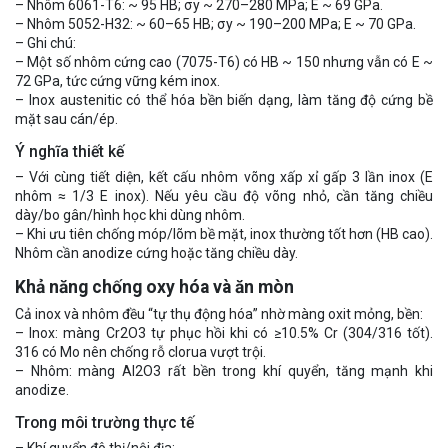
– Nhôm 6061-T6: ~ 95 HB; σy ~ 270–280 MPa; E ~ 69 GPa.
– Nhôm 5052-H32: ~ 60–65 HB; σy ~ 190–200 MPa; E ~ 70 GPa.
– Ghi chú:
– Một số nhôm cứng cao (7075-T6) có HB ~ 150 nhưng vẫn có E ~
72 GPa, tức cứng vững kém inox.
– Inox austenitic có thể hóa bền biến dạng, làm tăng độ cứng bề
mặt sau cán/ép.
Ý nghĩa thiết kế
– Với cùng tiết diện, kết cấu nhôm võng xấp xỉ gấp 3 lần inox (E
nhôm ≈ 1/3 E inox). Nếu yêu cầu độ võng nhỏ, cần tăng chiều
dày/bo gân/hình học khi dùng nhôm.
– Khi ưu tiên chống móp/lõm bề mặt, inox thường tốt hơn (HB cao).
Nhôm cần anodize cứng hoặc tăng chiều dày.
Khả năng chống oxy hóa và ăn mòn
Cả inox và nhôm đều “tự thụ động hóa” nhờ màng oxit mỏng, bền:
– Inox: màng Cr2O3 tự phục hồi khi có ≥10.5% Cr (304/316 tốt).
316 có Mo nên chống rỗ clorua vượt trội.
– Nhôm: màng Al2O3 rất bền trong khí quyển, tăng mạnh khi
anodize.
Trong môi trường thực tế
– Khí quyển đô thị/nội địa: