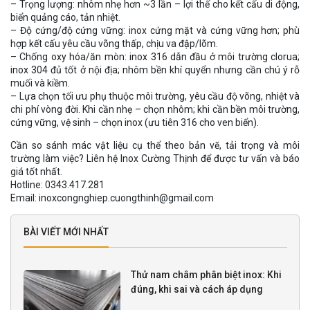
– Trọng lượng: nhôm nhẹ hơn ~3 lần – lợi thế cho kết cấu di động,
biển quảng cáo, tản nhiệt.
– Độ cứng/độ cứng vững: inox cứng mặt và cứng vững hơn; phù
hợp kết cấu yêu cầu võng thấp, chịu va đập/lõm.
– Chống oxy hóa/ăn mòn: inox 316 dẫn đầu ở môi trường clorua;
inox 304 đủ tốt ở nội địa; nhôm bền khí quyển nhưng cần chú ý rỗ
muối và kiềm.
– Lựa chọn tối ưu phụ thuộc môi trường, yêu cầu độ võng, nhiệt và
chi phí vòng đời. Khi cần nhẹ – chọn nhôm; khi cần bền môi trường,
cứng vững, vệ sinh – chọn inox (ưu tiên 316 cho ven biển).
Cần so sánh mác vật liệu cụ thể theo bản vẽ, tải trọng và môi
trường làm việc? Liên hệ Inox Cường Thịnh để được tư vấn và báo
giá tốt nhất.
Hotline: 0343.417.281
Email: inoxcongnghiep.cuongthinh@gmail.com
BÀI VIẾT MỚI NHẤT
Thử nam châm phân biệt inox: Khi
đúng, khi sai và cách áp dụng