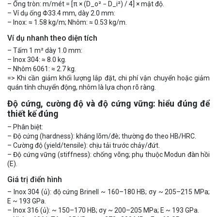
– Ống tròn: m/mét = [π × (D_o² − D_i²) / 4] × mật độ.
– Ví dụ ống Φ33.4 mm, dày 2.0 mm:
– Inox: ≈ 1.58 kg/m; Nhôm: ≈ 0.53 kg/m.
Ví dụ nhanh theo diện tích
– Tấm 1 m² dày 1.0 mm:
– Inox 304: ≈ 8.0 kg.
– Nhôm 6061: ≈ 2.7 kg.
=> Khi cần giảm khối lượng lắp đặt, chi phí vận chuyển hoặc giảm
quán tính chuyển động, nhôm là lựa chọn rõ ràng.
Độ cứng, cường độ và độ cứng vững: hiểu đúng để
thiết kế đúng
– Phân biệt:
– Độ cứng (hardness): kháng lõm/đè; thường đo theo HB/HRC.
– Cường độ (yield/tensile): chịu tải trước chảy/đứt.
– Độ cứng vững (stiffness): chống võng; phụ thuộc Modun đàn hồi
(E).
Giá trị điển hình
– Inox 304 (ủ): độ cứng Brinell ~ 160–180 HB; σy ~ 205–215 MPa;
E ~ 193 GPa.
– Inox 316 (ủ): ~ 150–170 HB; σy ~ 200–205 MPa; E ~ 193 GPa.