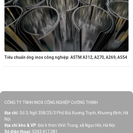
Tiêu chuẩn ống inox công nghiệp: ASTM A312, A270, A269, A554
CÔNG TY TNHH INOX CÔNG NGHIỆP CƯỜNG THỊNH
Địa chỉ:
Số 3, Ngõ 358/25/3 Phố Bùi Xương Trạch, Khương Đình, Hà
Nội.
Địa chỉ kho & VP
: Đội 6 thôn Vĩnh Trung, xã Ngọc Hồi, Hà Nội.
Số điện thoại:
0343.417.281