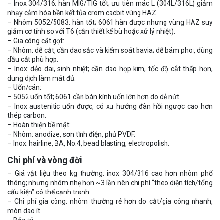
– Inox 304/316: hàn MIG/TIG tốt; ưu tiên mác L (304L/316L) giảm
nhạy cảm hóa bền kết tủa crom cacbit vùng HAZ.
– Nhôm 5052/5083: hàn tốt; 6061 hàn được nhưng vùng HAZ suy
giảm cơ tính so với T6 (cần thiết kế bù hoặc xử lý nhiệt).
– Gia công cắt gọt:
– Nhôm: dễ cắt, cần dao sắc và kiểm soát bavia; dễ bám phoi, dùng
dầu cắt phù hợp.
– Inox: dẻo dai, sinh nhiệt; cần dao hợp kim, tốc độ cắt thấp hơn,
dung dịch làm mát đủ.
– Uốn/cán:
– 5052 uốn tốt; 6061 cần bán kính uốn lớn hơn do dễ nứt.
– Inox austenitic uốn được, có xu hướng đàn hồi ngược cao hơn
thép carbon.
– Hoàn thiện bề mặt:
– Nhôm: anodize, sơn tĩnh điện, phủ PVDF.
– Inox: hairline, BA, No.4, bead blasting, electropolish.
Chi phí và vòng đời
– Giá vật liệu theo kg thường: inox 304/316 cao hơn nhôm phổ
thông; nhưng nhôm nhẹ hơn ~3 lần nên chi phí “theo diện tích/tổng
cấu kiện” có thể cạnh tranh.
– Chi phí gia công: nhôm thường rẻ hơn do cắt/gia công nhanh,
mòn dao ít.
– Bảo trì: