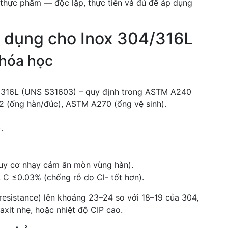
thực phẩm — độc lập, thực tiễn và đủ để áp dụng
áp dụng cho Inox 304/316L
 hóa học
 316L (UNS S31603) – quy định trong ASTM A240
 (ống hàn/đúc), ASTM A270 (ống vệ sinh).
.
uy cơ nhạy cảm ăn mòn vùng hàn).
 C ≤0.03% (chống rỗ do Cl- tốt hơn).
resistance) lên khoảng 23–24 so với 18–19 của 304,
axit nhẹ, hoặc nhiệt độ CIP cao.