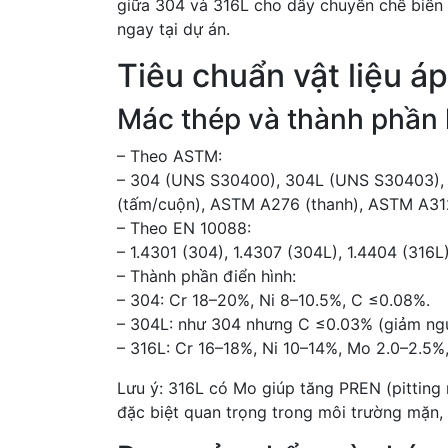
giữa 304 và 316L cho dây chuyền chế biến 
ngay tại dự án.
Tiêu chuẩn vật liệu 
Mác thép và thành phần
– Theo ASTM:
– 304 (UNS S30400), 304L (UNS S30403),
(tấm/cuộn), ASTM A276 (thanh), ASTM A312
– Theo EN 10088:
– 1.4301 (304), 1.4307 (304L), 1.4404 (316L)
– Thành phần điển hình:
– 304: Cr 18–20%, Ni 8–10.5%, C ≤0.08%.
– 304L: như 304 nhưng C ≤0.03% (giảm ng
– 316L: Cr 16–18%, Ni 10–14%, Mo 2.0–2.5%,
Lưu ý: 316L có Mo giúp tăng PREN (pitting 
đặc biệt quan trọng trong môi trường mặn, 