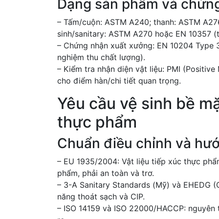
Dạng sản phẩm và chứng
– Tấm/cuộn: ASTM A240; thanh: ASTM A276
sinh/sanitary: ASTM A270 hoặc EN 10357 (t
– Chứng nhận xuất xưởng: EN 10204 Type 3.
nghiệm thu chất lượng).
– Kiểm tra nhận diện vật liệu: PMI (Positive 
cho điểm hàn/chi tiết quan trọng.
Yêu cầu vệ sinh bề mặt
thực phẩm
Chuẩn điều chỉnh và hư
– EU 1935/2004: Vật liệu tiếp xúc thực ph
phẩm, phải an toàn và trơ.
– 3-A Sanitary Standards (Mỹ) và EHEDG (C
năng thoát sạch và CIP.
– ISO 14159 và ISO 22000/HACCP: nguyên tắc