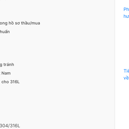
Ph
hư
rong hồ sơ thầu/mua
chuẩn
g tránh
Ti
ệt Nam
về
êm cho 316L
 304/316L