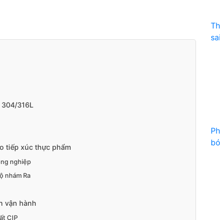
Th
sa
x 304/316L
Ph
bó
ho tiếp xúc thực phẩm
ông nghiệp
độ nhám Ra
ện vận hành
ất CIP