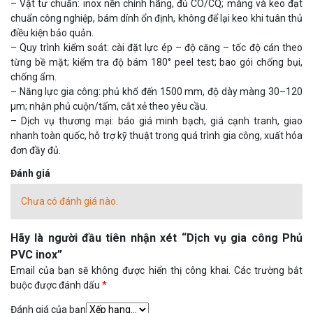
– Vật tư chuẩn: inox nền chính hãng, đủ CO/CQ; màng và keo đạt
chuẩn công nghiệp, bám dính ổn định, không để lại keo khi tuân thủ
điều kiện bảo quản.
– Quy trình kiểm soát: cài đặt lực ép – độ căng – tốc độ cán theo
từng bề mặt; kiểm tra độ bám 180° peel test; bao gói chống bụi,
chống ẩm.
– Năng lực gia công: phủ khổ đến 1500 mm, độ dày màng 30–120
μm; nhận phủ cuộn/tấm, cắt xẻ theo yêu cầu.
– Dịch vụ thương mại: báo giá minh bạch, giá cạnh tranh, giao
nhanh toàn quốc, hỗ trợ kỹ thuật trong quá trình gia công, xuất hóa
đơn đầy đủ.
Đánh giá
Chưa có đánh giá nào.
Hãy là người đầu tiên nhận xét “Dịch vụ gia công Phủ
PVC inox”
Email của bạn sẽ không được hiển thị công khai.
Các trường bắt
buộc được đánh dấu
*
Đánh giá của bạn