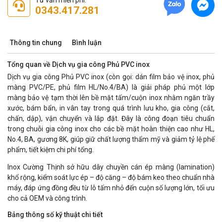
Tư vấn miễn phí:
0343.417.281
Thông tin chung
Bình luận
Tổng quan về Dịch vụ gia công Phủ PVC inox
Dịch vụ gia công Phủ PVC inox (còn gọi: dán film bảo vệ inox, phủ
màng PVC/PE, phủ film HL/No.4/BA) là giải pháp phủ một lớp
màng bảo vệ tạm thời lên bề mặt tấm/cuộn inox nhằm ngăn trầy
xước, bám bẩn, in vân tay trong quá trình lưu kho, gia công (cắt,
chấn, dập), vận chuyển và lắp đặt. Đây là công đoạn tiêu chuẩn
trong chuỗi gia công inox cho các bề mặt hoàn thiện cao như HL,
No.4, BA, gương 8K, giúp giữ chất lượng thẩm mỹ và giảm tỷ lệ phế
phẩm, tiết kiệm chi phí tổng.
Inox Cường Thịnh sở hữu dây chuyền cán ép màng (lamination)
khổ rộng, kiểm soát lực ép – độ căng – độ bám keo theo chuẩn nhà
máy, đáp ứng đồng đều từ lô tấm nhỏ đến cuộn số lượng lớn, tối ưu
cho cả OEM và công trình.
Bảng thông số kỹ thuật chi tiết