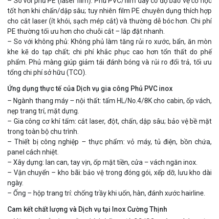
– So với phủ PE (laser film): Phủ PVC/film dày có độ bảo vệ cơ học
tốt hơn khi chấn/dập sâu; tuy nhiên film PE chuyên dụng thích hợp
cho cắt laser (ít khói, sạch mép cắt) và thường dễ bóc hơn. Chi phí
PE thường tối ưu hơn cho chuỗi cắt – lắp đặt nhanh.
– So với không phủ: Không phủ làm tăng rủi ro xước, bẩn, ăn mòn
khe kẽ do tạp chất; chi phí khắc phục cao hơn tổn thất do phế
phẩm. Phủ màng giúp giảm tái đánh bóng và rủi ro đổi trả, tối ưu
tổng chi phí sở hữu (TCO).
Ứng dụng thực tế của Dịch vụ gia công Phủ PVC inox
– Ngành thang máy – nội thất: tấm HL/No.4/8K cho cabin, ốp vách,
nẹp trang trí, mặt dựng.
– Gia công cơ khí tấm: cắt laser, đột, chấn, dập sâu; bảo vệ bề mặt
trong toàn bộ chu trình.
– Thiết bị công nghiệp – thực phẩm: vỏ máy, tủ điện, bồn chứa,
panel cách nhiệt.
– Xây dựng: lan can, tay vịn, ốp mặt tiền, cửa – vách ngăn inox.
– Vận chuyển – kho bãi: bảo vệ trong đóng gói, xếp dỡ, lưu kho dài
ngày.
– Ống – hộp trang trí: chống trầy khi uốn, hàn, đánh xước hairline.
Cam kết chất lượng và Dịch vụ tại Inox Cường Thịnh