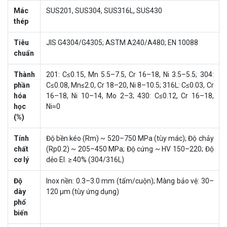
Mác
SUS201, SUS304, SUS316L, SUS430
thép
Tiêu
JIS G4304/G4305; ASTM A240/A480; EN 10088
chuẩn
Thành
201: C≤0.15, Mn 5.5–7.5, Cr 16–18, Ni 3.5–5.5; 304:
phần
C≤0.08, Mn≤2.0, Cr 18–20, Ni 8–10.5; 316L: C≤0.03, Cr
hóa
16–18, Ni 10–14, Mo 2–3; 430: C≤0.12, Cr 16–18,
học
Ni≈0
(%)
Tính
Độ bền kéo (Rm) ~ 520–750 MPa (tùy mác); Độ chảy
chất
(Rp0.2) ~ 205–450 MPa; Độ cứng ~ HV 150–220; Độ
cơ lý
dẻo El. ≥ 40% (304/316L)
Độ
Inox nền: 0.3–3.0 mm (tấm/cuộn); Màng bảo vệ: 30–
dày
120 μm (tùy ứng dụng)
phổ
biến