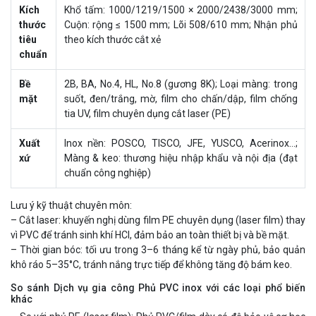
Kích
Khổ tấm: 1000/1219/1500 × 2000/2438/3000 mm;
thước
Cuộn: rộng ≤ 1500 mm; Lõi 508/610 mm; Nhận phủ
tiêu
theo kích thước cắt xẻ
chuẩn
Bề
2B, BA, No.4, HL, No.8 (gương 8K); Loại màng: trong
mặt
suốt, đen/trắng, mờ, film cho chấn/dập, film chống
tia UV, film chuyên dụng cắt laser (PE)
Xuất
Inox nền: POSCO, TISCO, JFE, YUSCO, Acerinox…;
xứ
Màng & keo: thương hiệu nhập khẩu và nội địa (đạt
chuẩn công nghiệp)
Lưu ý kỹ thuật chuyên môn:
– Cắt laser: khuyến nghị dùng film PE chuyên dụng (laser film) thay
vì PVC để tránh sinh khí HCl, đảm bảo an toàn thiết bị và bề mặt.
– Thời gian bóc: tối ưu trong 3–6 tháng kể từ ngày phủ, bảo quản
khô ráo 5–35°C, tránh nắng trực tiếp để không tăng độ bám keo.
So sánh Dịch vụ gia công Phủ PVC inox với các loại phổ biến
khác