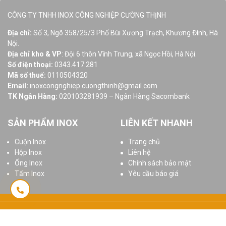
CÔNG TY TNHH INOX CÔNG NGHIỆP CƯỜNG THỊNH
Địa chỉ:
Số 3, Ngõ 358/25/3 Phố Bùi Xương Trạch, Khương Đình, Hà
Nội.
Địa chỉ kho & VP
: Đội 6 thôn Vĩnh Trung, xã Ngọc Hồi, Hà Nội.
Số điện thoại:
0343.417.281
Mã số thuế:
0110504320
Email:
inoxcongnghiep.cuongthinh@gmail.com
TK Ngân Hàng:
020103281939 – Ngân Hàng Sacombank
SẢN PHẨM INOX
LIÊN KẾT NHANH
Cuộn Inox
Trang chủ
Hộp Inox
Liên hệ
Ống Inox
Chính sách bảo mật
Tấm Inox
Yêu cầu báo giá
© 2025 Bản quyền thuộc
Inoxcuongthinh.com
Thiết kế website
bởi
gdavietnam.com
™