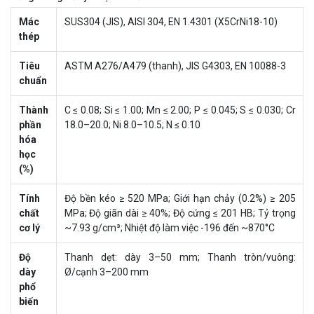
Mác
SUS304 (JIS), AISI 304, EN 1.4301 (X5CrNi18-10)
thép
Tiêu
ASTM A276/A479 (thanh), JIS G4303, EN 10088-3
chuẩn
Thành
C ≤ 0.08; Si ≤ 1.00; Mn ≤ 2.00; P ≤ 0.045; S ≤ 0.030; Cr
phần
18.0–20.0; Ni 8.0–10.5; N ≤ 0.10
hóa
học
(%)
Tính
Độ bền kéo ≥ 520 MPa; Giới hạn chảy (0.2%) ≥ 205
chất
MPa; Độ giãn dài ≥ 40%; Độ cứng ≤ 201 HB; Tỷ trọng
cơ lý
~7.93 g/cm³; Nhiệt độ làm việc -196 đến ~870°C
Độ
Thanh dẹt: dày 3–50 mm; Thanh tròn/vuông:
dày
Ø/cạnh 3–200 mm
phổ
biến