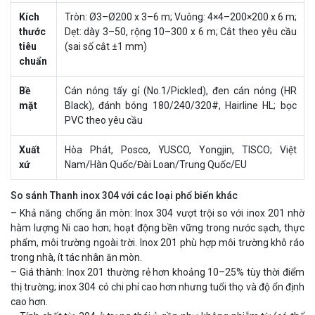
Kích
Tròn: Ø3–Ø200 x 3–6 m; Vuông: 4×4–200×200 x 6 m;
thước
Dẹt: dày 3–50, rộng 10–300 x 6 m; Cắt theo yêu cầu
tiêu
(sai số cắt ±1 mm)
chuẩn
Bề
Cán nóng tẩy gỉ (No.1/Pickled), đen cán nóng (HR
mặt
Black), đánh bóng 180/240/320#, Hairline HL; bọc
PVC theo yêu cầu
Xuất
Hòa Phát, Posco, YUSCO, Yongjin, TISCO; Việt
xứ
Nam/Hàn Quốc/Đài Loan/Trung Quốc/EU
So sánh Thanh inox 304 với các loại phổ biến khác
– Khả năng chống ăn mòn: Inox 304 vượt trội so với inox 201 nhờ
hàm lượng Ni cao hơn; hoạt động bền vững trong nước sạch, thực
phẩm, môi trường ngoài trời. Inox 201 phù hợp môi trường khô ráo
trong nhà, ít tác nhân ăn mòn.
– Giá thành: Inox 201 thường rẻ hơn khoảng 10–25% tùy thời điểm
thị trường; inox 304 có chi phí cao hơn nhưng tuổi thọ và độ ổn định
cao hơn.