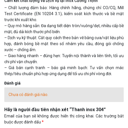
Cam kết chất lượng và Dịch vụ tại Inox Cường Thịnh
– Chất lượng đảm bảo: Hàng chính hãng, chứng chỉ CO/CQ, Mill
Test Certificate (EN 10204 3.1); kiểm soát kích thước và bề mặt
trước khi xuất kho.
– Quy mô hàng sẵn: Đa dạng tiết diện tròn/vuông/dẹt, nhiều cấp bề
mặt, đủ dải kích thước phổ biến.
– Dịch vụ kỹ thuật: Cắt quy cách theo bản vẽ bằng cưa/vật liệu phù
hợp, đánh bóng bề mặt theo số nhám yêu cầu, đóng gói chống
xước – chống ẩm.
– Giao hàng nhanh – đúng hẹn: Tuyến nội thành và liên tỉnh, tối ưu
chi phí vận chuyển.
– Giá bán cạnh tranh – báo giá minh bạch: Tư vấn chọn mác
thép/tiêu chuẩn phù hợp ứng dụng để tối ưu chi phí vòng đời.
Đánh giá
Chưa có đánh giá nào.
Hãy là người đầu tiên nhận xét “Thanh inox 304”
Email của bạn sẽ không được hiển thị công khai.
Các trường bắt
buộc được đánh dấu
*