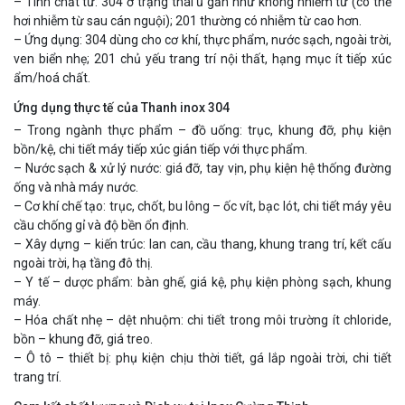
– Tính chất từ: 304 ở trạng thái ủ gần như không nhiễm từ (có thể
hơi nhiễm từ sau cán nguội); 201 thường có nhiễm từ cao hơn.
– Ứng dụng: 304 dùng cho cơ khí, thực phẩm, nước sạch, ngoài trời,
ven biển nhẹ; 201 chủ yếu trang trí nội thất, hạng mục ít tiếp xúc
ẩm/hoá chất.
Ứng dụng thực tế của Thanh inox 304
– Trong ngành thực phẩm – đồ uống: trục, khung đỡ, phụ kiện
bồn/kệ, chi tiết máy tiếp xúc gián tiếp với thực phẩm.
– Nước sạch & xử lý nước: giá đỡ, tay vịn, phụ kiện hệ thống đường
ống và nhà máy nước.
– Cơ khí chế tạo: trục, chốt, bu lông – ốc vít, bạc lót, chi tiết máy yêu
cầu chống gỉ và độ bền ổn định.
– Xây dựng – kiến trúc: lan can, cầu thang, khung trang trí, kết cấu
ngoài trời, hạ tầng đô thị.
– Y tế – dược phẩm: bàn ghế, giá kệ, phụ kiện phòng sạch, khung
máy.
– Hóa chất nhẹ – dệt nhuộm: chi tiết trong môi trường ít chloride,
bồn – khung đỡ, giá treo.
– Ô tô – thiết bị: phụ kiện chịu thời tiết, gá lắp ngoài trời, chi tiết
trang trí.