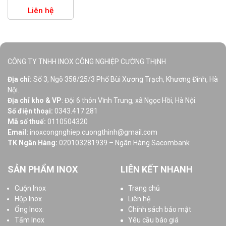
Liên hệ
CÔNG TY TNHH INOX CÔNG NGHIỆP CƯỜNG THỊNH
Địa chỉ:
Số 3, Ngõ 358/25/3 Phố Bùi Xương Trạch, Khương Đình, Hà
Nội.
Địa chỉ kho & VP
: Đội 6 thôn Vĩnh Trung, xã Ngọc Hồi, Hà Nội.
Số điện thoại:
0343.417.281
Mã số thuế:
0110504320
Email:
inoxcongnghiep.cuongthinh@gmail.com
TK Ngân Hàng:
020103281939 – Ngân Hàng Sacombank
SẢN PHẨM INOX
LIÊN KẾT NHANH
Cuộn Inox
Trang chủ
Hộp Inox
Liên hệ
Ống Inox
Chính sách bảo mật
Tấm Inox
Yêu cầu báo giá