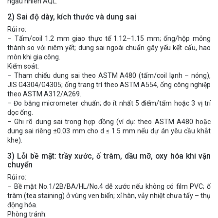
ngẫu nhiên AQL.
2) Sai độ dày, kích thước và dung sai
Rủi ro:
– Tấm/coil 1.2 mm giao thực tế 1.12–1.15 mm; ống/hộp mỏng
thành so với niêm yết; dung sai ngoài chuẩn gây yếu kết cấu, hao
mòn khi gia công.
Kiểm soát:
– Tham chiếu dung sai theo ASTM A480 (tấm/coil lạnh – nóng),
JIS G4304/G4305; ống trang trí theo ASTM A554, ống công nghiệp
theo ASTM A312/A269.
– Đo bằng micrometer chuẩn; đo ít nhất 5 điểm/tấm hoặc 3 vị trí
dọc ống.
– Ghi rõ dung sai trong hợp đồng (ví dụ: theo ASTM A480 hoặc
dung sai riêng ±0.03 mm cho d ≤ 1.5 mm nếu dự án yêu cầu khắt
khe).
3) Lỗi bề mặt: trầy xước, ố tràm, dầu mỡ, oxy hóa khi vận
chuyển
Rủi ro:
– Bề mặt No.1/2B/BA/HL/No.4 dễ xước nếu không có film PVC; ố
tràm (tea staining) ở vùng ven biển; xỉ hàn, vảy nhiệt chưa tẩy – thụ
động hóa.
Phòng tránh: