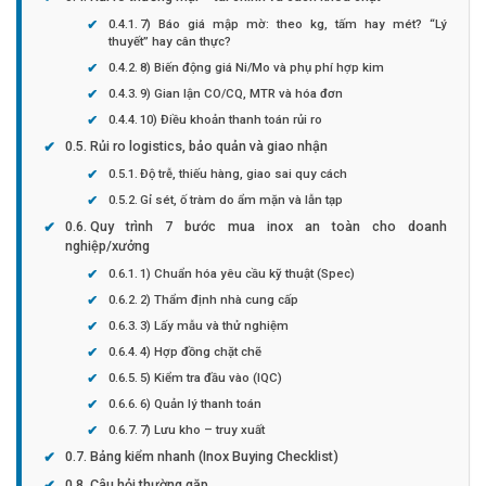
7) Báo giá mập mờ: theo kg, tấm hay mét? “Lý
thuyết” hay cân thực?
8) Biến động giá Ni/Mo và phụ phí hợp kim
9) Gian lận CO/CQ, MTR và hóa đơn
10) Điều khoản thanh toán rủi ro
Rủi ro logistics, bảo quản và giao nhận
Độ trễ, thiếu hàng, giao sai quy cách
Gỉ sét, ố tràm do ẩm mặn và lẫn tạp
Quy trình 7 bước mua inox an toàn cho doanh
nghiệp/xưởng
1) Chuẩn hóa yêu cầu kỹ thuật (Spec)
2) Thẩm định nhà cung cấp
3) Lấy mẫu và thử nghiệm
4) Hợp đồng chặt chẽ
5) Kiểm tra đầu vào (IQC)
6) Quản lý thanh toán
7) Lưu kho – truy xuất
Bảng kiểm nhanh (Inox Buying Checklist)
Câu hỏi thường gặp