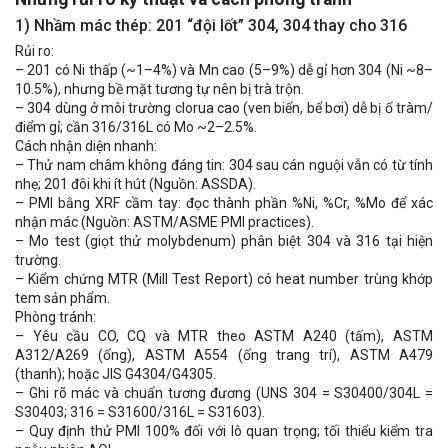
1) Nhầm mác thép: 201 “đội lốt” 304, 304 thay cho 316
Rủi ro:
– 201 có Ni thấp (~1–4%) và Mn cao (5–9%) dễ gỉ hơn 304 (Ni ~8–
10.5%), nhưng bề mặt tương tự nên bị trà trộn.
– 304 dùng ở môi trường clorua cao (ven biển, bể bơi) dễ bị ố tràm/
điểm gỉ; cần 316/316L có Mo ~2–2.5%.
Cách nhận diện nhanh:
– Thử nam châm không đáng tin: 304 sau cán nguội vẫn có từ tính
nhẹ; 201 đôi khi ít hút (Nguồn: ASSDA).
– PMI bằng XRF cầm tay: đọc thành phần %Ni, %Cr, %Mo để xác
nhận mác (Nguồn: ASTM/ASME PMI practices).
– Mo test (giọt thử molybdenum) phân biệt 304 và 316 tại hiện
trường.
– Kiểm chứng MTR (Mill Test Report) có heat number trùng khớp
tem sản phẩm.
Phòng tránh:
– Yêu cầu CO, CQ và MTR theo ASTM A240 (tấm), ASTM
A312/A269 (ống), ASTM A554 (ống trang trí), ASTM A479
(thanh); hoặc JIS G4304/G4305.
– Ghi rõ mác và chuẩn tương đương (UNS 304 = S30400/304L =
S30403; 316 = S31600/316L = S31603).
– Quy định thử PMI 100% đối với lô quan trọng; tối thiểu kiểm tra