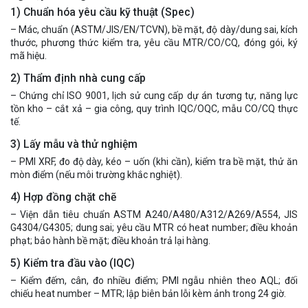
1) Chuẩn hóa yêu cầu kỹ thuật (Spec)
– Mác, chuẩn (ASTM/JIS/EN/TCVN), bề mặt, độ dày/dung sai, kích
thước, phương thức kiểm tra, yêu cầu MTR/CO/CQ, đóng gói, ký
mã hiệu.
2) Thẩm định nhà cung cấp
– Chứng chỉ ISO 9001, lịch sử cung cấp dự án tương tự, năng lực
tồn kho – cắt xả – gia công, quy trình IQC/OQC, mẫu CO/CQ thực
tế.
3) Lấy mẫu và thử nghiệm
– PMI XRF, đo độ dày, kéo – uốn (khi cần), kiểm tra bề mặt, thử ăn
mòn điểm (nếu môi trường khắc nghiệt).
4) Hợp đồng chặt chẽ
– Viện dẫn tiêu chuẩn ASTM A240/A480/A312/A269/A554, JIS
G4304/G4305; dung sai; yêu cầu MTR có heat number; điều khoản
phạt; bảo hành bề mặt; điều khoản trả lại hàng.
5) Kiểm tra đầu vào (IQC)
– Kiểm đếm, cân, đo nhiều điểm; PMI ngẫu nhiên theo AQL; đối
chiếu heat number – MTR; lập biên bản lỗi kèm ảnh trong 24 giờ.