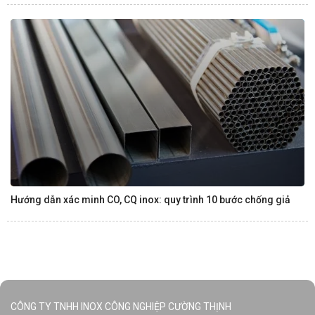
Hướng dẫn xác minh CO, CQ inox: quy trình 10 bước chống giả
CÔNG TY TNHH INOX CÔNG NGHIỆP CƯỜNG THỊNH