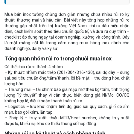
Mua bán inox tưởng chừng đơn giản nhưng chứa nhiều rủi ro kỹ
thuật, thương mại và hậu cần. Bài viết này tổng hợp những rủi ro
thường gặp nhất trên thị trường Việt Nam, chỉ ra dấu hiệu nhận
diện, cách kiểm soát theo tiêu chuẩn quốc tế, và đưa ra quy trình –
checklist áp dụng ngay tại doanh nghiệp, xưởng và công trình. Đây
là một mảng cốt lõi trong cẩm nang mua hàng inox dành cho
doanh nghiệp, đại lý và kỹ sư.
Tổng quan nhóm rủi ro trong chuỗi mua inox
Có thể chia rủi ro thành 4 nhóm:
– Kỹ thuật: nhầm mác thép (201/304/316/430), sai độ dày – dung
sai, sai tiêu chuẩn ống/tấm/thanh, lỗi bề mặt – thụ động hóa, chất
lượng hàn.
– Thương mại – tài chính: báo giá mập mờ theo kg/tấm, tính trọng
lượng “lý thuyết” thay vì cân thực, biến động giá Ni/Mo, CO/CQ
không hợp lệ, điều khoản thanh toán rủi ro.
– Logistics – lưu kho: chậm tiến độ, giao sai quy cách, gỉ ố do ẩm
mặn, bao gói kém, lẫn tạp.
– Pháp lý – truy xuất: thiếu MTR/Heat number, không truy xuất
được lô, khiếu nại khó do thiếu thông số hợp đồng.
Những rủi ro kỹ thuật và cách phòng tránh