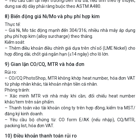
– Yêu cầu cân tại hiện trường/bên thứ ba; nếu tính theo lý thuyết,
dung sai độ dày phải ràng buộc theo ASTM A480.
8) Biến động giá Ni/Mo và phụ phí hợp kim
Thực tế:
– Giá Ni, Mo tác động mạnh đến 304/316; nhiều nhà máy áp dụng
phụ phí hợp kim (alloy surcharge) theo tháng.
Kiểm soát:
– Thêm điều khoản điều chỉnh giá dựa trên chỉ số (LME Nickel) cho
hợp đồng dài; chốt giá ngắn hạn (≤14 ngày) cho lô lớn.
9) Gian lận CO/CQ, MTR và hóa đơn
Rủi ro:
– CO/CQ PhotoShop, MTR không khớp heat number, hóa đơn VAT
từ pháp nhân khác, tài khoản nhận tiền cá nhân.
Phòng tránh:
– Xác minh MTR với nhà máy khi cần; đối chiếu heat number
khắc/tem trên sản phẩm.
– Thanh toán vào tài khoản công ty trên hợp đồng; kiểm tra MST/
đăng ký kinh doanh.
– Yêu cầu bộ chứng từ: CO form E/AK (nếu nhập), CQ/MTR,
packing list, hóa đơn VAT.
10) Điều khoản thanh toán rủi ro