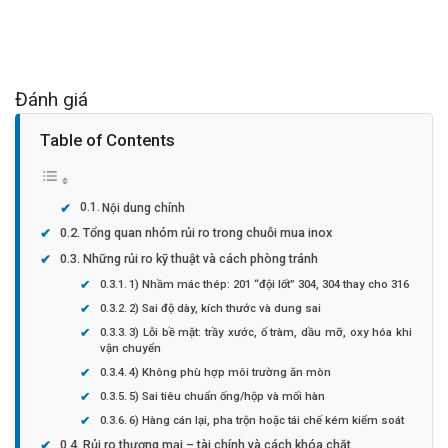
Đánh giá
Table of Contents
Nội dung chính
Tổng quan nhóm rủi ro trong chuỗi mua inox
Những rủi ro kỹ thuật và cách phòng tránh
1) Nhầm mác thép: 201 “đội lốt” 304, 304 thay cho 316
2) Sai độ dày, kích thước và dung sai
3) Lỗi bề mặt: trầy xước, ố tràm, dầu mỡ, oxy hóa khi
vận chuyển
4) Không phù hợp môi trường ăn mòn
5) Sai tiêu chuẩn ống/hộp và mối hàn
6) Hàng cán lại, pha trộn hoặc tái chế kém kiểm soát
Rủi ro thương mại – tài chính và cách khóa chặt