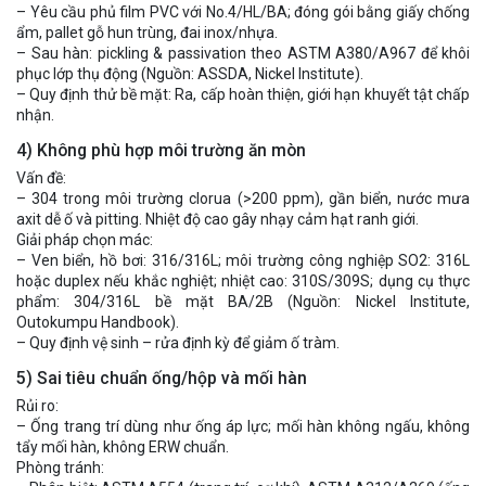
– Yêu cầu phủ film PVC với No.4/HL/BA; đóng gói bằng giấy chống
ẩm, pallet gỗ hun trùng, đai inox/nhựa.
– Sau hàn: pickling & passivation theo ASTM A380/A967 để khôi
phục lớp thụ động (Nguồn: ASSDA, Nickel Institute).
– Quy định thử bề mặt: Ra, cấp hoàn thiện, giới hạn khuyết tật chấp
nhận.
4) Không phù hợp môi trường ăn mòn
Vấn đề:
– 304 trong môi trường clorua (>200 ppm), gần biển, nước mưa
axit dễ ố và pitting. Nhiệt độ cao gây nhạy cảm hạt ranh giới.
Giải pháp chọn mác:
– Ven biển, hồ bơi: 316/316L; môi trường công nghiệp SO2: 316L
hoặc duplex nếu khắc nghiệt; nhiệt cao: 310S/309S; dụng cụ thực
phẩm: 304/316L bề mặt BA/2B (Nguồn: Nickel Institute,
Outokumpu Handbook).
– Quy định vệ sinh – rửa định kỳ để giảm ố tràm.
5) Sai tiêu chuẩn ống/hộp và mối hàn
Rủi ro:
– Ống trang trí dùng như ống áp lực; mối hàn không ngấu, không
tẩy mối hàn, không ERW chuẩn.
Phòng tránh: