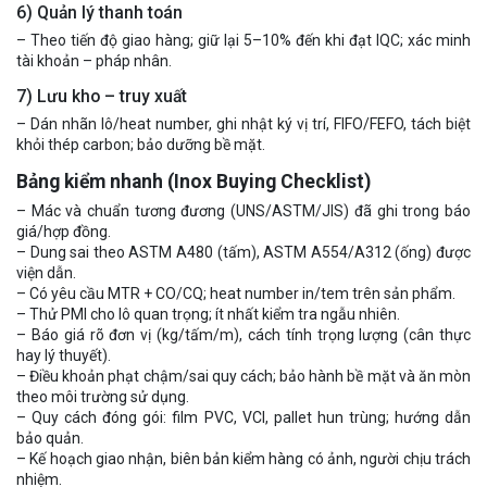
6) Quản lý thanh toán
– Theo tiến độ giao hàng; giữ lại 5–10% đến khi đạt IQC; xác minh
tài khoản – pháp nhân.
7) Lưu kho – truy xuất
– Dán nhãn lô/heat number, ghi nhật ký vị trí, FIFO/FEFO, tách biệt
khỏi thép carbon; bảo dưỡng bề mặt.
Bảng kiểm nhanh (Inox Buying Checklist)
– Mác và chuẩn tương đương (UNS/ASTM/JIS) đã ghi trong báo
giá/hợp đồng.
– Dung sai theo ASTM A480 (tấm), ASTM A554/A312 (ống) được
viện dẫn.
– Có yêu cầu MTR + CO/CQ; heat number in/tem trên sản phẩm.
– Thử PMI cho lô quan trọng; ít nhất kiểm tra ngẫu nhiên.
– Báo giá rõ đơn vị (kg/tấm/m), cách tính trọng lượng (cân thực
hay lý thuyết).
– Điều khoản phạt chậm/sai quy cách; bảo hành bề mặt và ăn mòn
theo môi trường sử dụng.
– Quy cách đóng gói: film PVC, VCI, pallet hun trùng; hướng dẫn
bảo quản.
– Kế hoạch giao nhận, biên bản kiểm hàng có ảnh, người chịu trách
nhiệm.