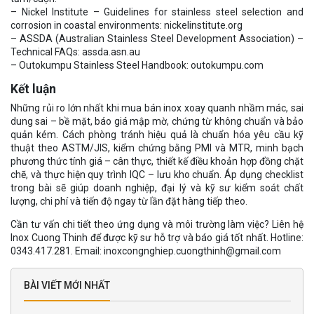
– Nickel Institute – Guidelines for stainless steel selection and
corrosion in coastal environments: nickelinstitute.org
– ASSDA (Australian Stainless Steel Development Association) –
Technical FAQs: assda.asn.au
– Outokumpu Stainless Steel Handbook: outokumpu.com
Kết luận
Những rủi ro lớn nhất khi mua bán inox xoay quanh nhầm mác, sai
dung sai – bề mặt, báo giá mập mờ, chứng từ không chuẩn và bảo
quản kém. Cách phòng tránh hiệu quả là chuẩn hóa yêu cầu kỹ
thuật theo ASTM/JIS, kiểm chứng bằng PMI và MTR, minh bạch
phương thức tính giá – cân thực, thiết kế điều khoản hợp đồng chặt
chẽ, và thực hiện quy trình IQC – lưu kho chuẩn. Áp dụng checklist
trong bài sẽ giúp doanh nghiệp, đại lý và kỹ sư kiểm soát chất
lượng, chi phí và tiến độ ngay từ lần đặt hàng tiếp theo.
Cần tư vấn chi tiết theo ứng dụng và môi trường làm việc? Liên hệ
Inox Cuong Thinh để được kỹ sư hỗ trợ và báo giá tốt nhất. Hotline:
0343.417.281. Email: inoxcongnghiep.cuongthinh@gmail.com
BÀI VIẾT MỚI NHẤT