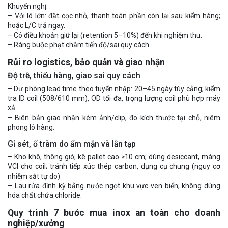
Khuyến nghị:
– Với lô lớn: đặt cọc nhỏ, thanh toán phần còn lại sau kiểm hàng;
hoặc L/C trả ngay.
– Có điều khoản giữ lại (retention 5–10%) đến khi nghiệm thu.
– Ràng buộc phạt chậm tiến độ/sai quy cách.
Rủi ro logistics, bảo quản và giao nhận
Độ trễ, thiếu hàng, giao sai quy cách
– Dự phòng lead time theo tuyến nhập: 20–45 ngày tùy cảng; kiểm
tra ID coil (508/610 mm), OD tối đa, trọng lượng coil phù hợp máy
xả.
– Biên bản giao nhận kèm ảnh/clip, đo kích thước tại chỗ, niêm
phong lô hàng.
Gỉ sét, ố tràm do ẩm mặn và lẫn tạp
– Kho khô, thông gió; kê pallet cao ≥10 cm; dùng desiccant, màng
VCI cho coil; tránh tiếp xúc thép carbon, dụng cụ chung (nguy cơ
nhiễm sắt tự do).
– Lau rửa định kỳ bằng nước ngọt khu vực ven biển; không dùng
hóa chất chứa chloride.
Quy trình 7 bước mua inox an toàn cho doanh
nghiệp/xưởng