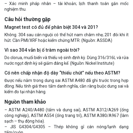
– Xác minh pháp nhân – tài khoản; lịch thanh toán gắn mốc
nghiệm thu.
Câu hỏi thường gặp
Magnet test có đủ để phân biệt 304 và 201?
Không. 304 sau cán nguội có thể hút nam châm nhẹ; 201 đôi khi ít
hút. Cần PMI/XRF hoặc kiểm chứng MTR. (Nguồn: ASSDA)
Vì sao 304 vẫn bị ố tràm ngoài trời?
Do clorua, muối biển và thiếu vệ sinh định kỳ. Dùng 316/316L và rửa
nước ngọt định kỳ sẽ giảm đáng kể. (Nguồn: Nickel Institute)
Có nên chấp nhận độ dày “thiếu chút” nếu theo ASTM?
Được nếu nằm trong dung sai ASTM A480 đã ghi trước trong hợp
đồng. Nếu tính giá theo tấm danh nghĩa, cần ràng buộc dung sai và
kiểm đo tại nhận hàng.
Nguồn tham khảo
– ASTM A240/A480 (tấm và dung sai), ASTM A312/A269 (ống
công nghiệp), ASTM A554 (ống trang trí), ASTM A380/A967 (làm
sạch – thụ động hóa).
– JIS G4304/G4305 – Thép không gỉ cán nóng/lạnh dạng
tấm/cuộn.