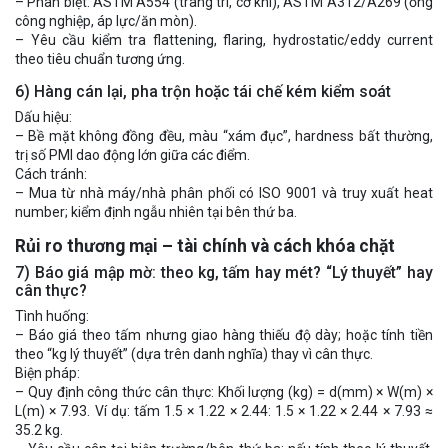
– Phân biệt: ASTM A554 (trang trí, cơ khí), ASTM A312/A269 (ống
công nghiệp, áp lực/ăn mòn).
– Yêu cầu kiểm tra flattening, flaring, hydrostatic/eddy current
theo tiêu chuẩn tương ứng.
6) Hàng cán lại, pha trộn hoặc tái chế kém kiểm soát
Dấu hiệu:
– Bề mặt không đồng đều, màu “xám đục”, hardness bất thường,
trị số PMI dao động lớn giữa các điểm.
Cách tránh:
– Mua từ nhà máy/nhà phân phối có ISO 9001 và truy xuất heat
number; kiểm định ngẫu nhiên tại bên thứ ba.
Rủi ro thương mại – tài chính và cách khóa chặt
7) Báo giá mập mờ: theo kg, tấm hay mét? “Lý thuyết” hay
cân thực?
Tình huống:
– Báo giá theo tấm nhưng giao hàng thiếu độ dày; hoặc tính tiền
theo “kg lý thuyết” (dựa trên danh nghĩa) thay vì cân thực.
Biện pháp:
– Quy định công thức cân thực: Khối lượng (kg) = d(mm) × W(m) ×
L(m) × 7.93. Ví dụ: tấm 1.5 × 1.22 × 2.44: 1.5 × 1.22 × 2.44 × 7.93 ≈
35.2 kg.