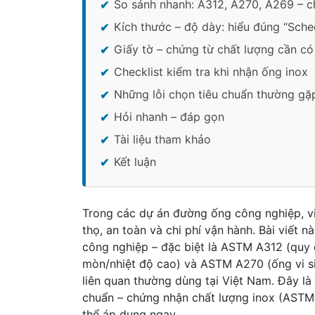
So sánh nhanh: A312, A270, A269 – c
Kích thước – độ dày: hiểu đúng “Sche
Giấy tờ – chứng từ chất lượng cần có
Checklist kiểm tra khi nhận ống inox
Những lỗi chọn tiêu chuẩn thường gặ
Hỏi nhanh – đáp gọn
Tài liệu tham khảo
Kết luận
Trong các dự án đường ống công nghiệp, vi
thọ, an toàn và chi phí vận hành. Bài viết n
công nghiệp – đặc biệt là ASTM A312 (quy 
mòn/nhiệt độ cao) và ASTM A270 (ống vi s
liên quan thường dùng tại Việt Nam. Đây là
chuẩn – chứng nhận chất lượng inox (ASTM,
thể áp dụng ngay.