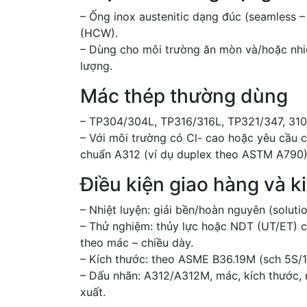
– Ống inox austenitic dạng đúc (seamless 
(HCW).
– Dùng cho môi trường ăn mòn và/hoặc nhiệ
lượng.
Mác thép thường dùng
– TP304/304L, TP316/316L, TP321/347, 310
– Với môi trường có Cl- cao hoặc yêu cầu c
chuẩn A312 (ví dụ duplex theo ASTM A790)
Điều kiện giao hàng và k
– Nhiệt luyện: giải bền/hoàn nguyên (soluti
– Thử nghiệm: thủy lực hoặc NDT (UT/ET) cho
theo mác – chiều dày.
– Kích thước: theo ASME B36.19M (sch 5S/
– Dấu nhãn: A312/A312M, mác, kích thước, m
xuất.