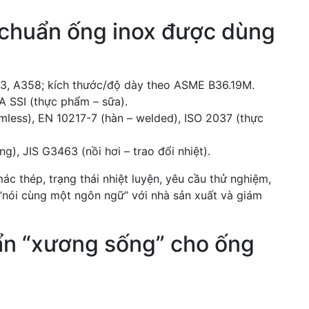
 chuẩn ống inox được dùng
3, A358; kích thước/độ dày theo ASME B36.19M.
A SSI (thực phẩm – sữa).
mless), EN 10217-7 (hàn – welded), ISO 2037 (thực
g), JIS G3463 (nồi hơi – trao đổi nhiệt).
ác thép, trạng thái nhiệt luyện, yêu cầu thử nghiệm,
 “nói cùng một ngôn ngữ” với nhà sản xuất và giám
ẩn “xương sống” cho ống