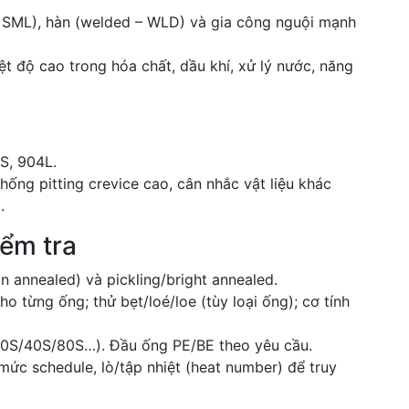
– SML), hàn (welded – WLD) và gia công nguội mạnh
t độ cao trong hóa chất, dầu khí, xử lý nước, năng
S, 904L.
hống pitting crevice cao, cân nhắc vật liệu khác
.
iểm tra
on annealed) và pickling/bright annealed.
 từng ống; thử bẹt/loé/loe (tùy loại ống); cơ tính
10S/40S/80S…). Đầu ống PE/BE theo yêu cầu.
ức schedule, lò/tập nhiệt (heat number) để truy