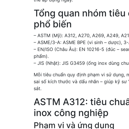
Tổng quan nhóm tiêu
phổ biến
– ASTM (Mỹ): A312, A270, A269, A249, A21
– ASME/3-A: ASME BPE (vi sinh – dược), 3-
– EN/ISO (Châu Âu): EN 10216-5 (đúc – sea
phẩm).
– JIS (Nhật): JIS G3459 (ống inox dùng chun
Mỗi tiêu chuẩn quy định phạm vi sử dụng, m
sai số kích thước và dấu nhãn – giúp kỹ sư
sát.
ASTM A312: tiêu chu
inox công nghiệp
Phạm vi và ứng dụng