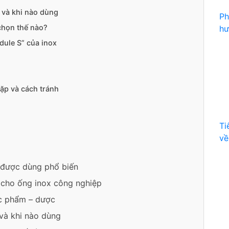
 và khi nào dùng
Ph
chọn thế nào?
hư
dule S” của inox
ặp và cách tránh
Ti
về
 được dùng phổ biến
 cho ống inox công nghiệp
ực phẩm – dược
và khi nào dùng