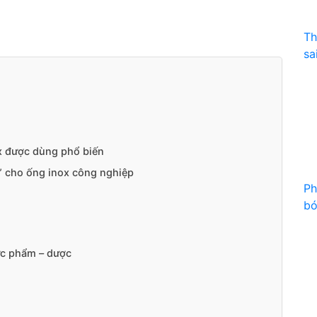
Th
sa
x được dùng phổ biến
 cho ống inox công nghiệp
Ph
bó
ực phẩm – dược