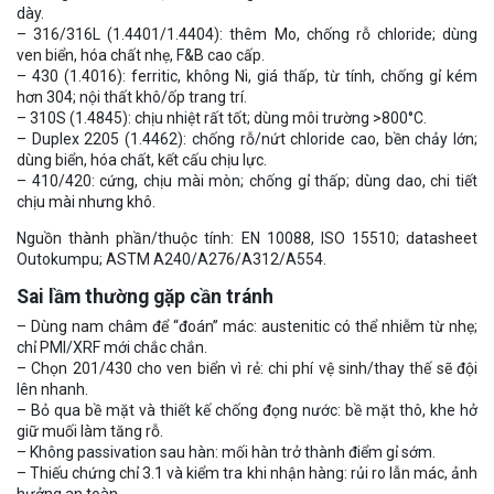
dày.
– 316/316L (1.4401/1.4404): thêm Mo, chống rỗ chloride; dùng
ven biển, hóa chất nhẹ, F&B cao cấp.
– 430 (1.4016): ferritic, không Ni, giá thấp, từ tính, chống gỉ kém
hơn 304; nội thất khô/ốp trang trí.
– 310S (1.4845): chịu nhiệt rất tốt; dùng môi trường >800°C.
– Duplex 2205 (1.4462): chống rỗ/nứt chloride cao, bền chảy lớn;
dùng biển, hóa chất, kết cấu chịu lực.
– 410/420: cứng, chịu mài mòn; chống gỉ thấp; dùng dao, chi tiết
chịu mài nhưng khô.
Nguồn thành phần/thuộc tính: EN 10088, ISO 15510; datasheet
Outokumpu; ASTM A240/A276/A312/A554.
Sai lầm thường gặp cần tránh
– Dùng nam châm để “đoán” mác: austenitic có thể nhiễm từ nhẹ;
chỉ PMI/XRF mới chắc chắn.
– Chọn 201/430 cho ven biển vì rẻ: chi phí vệ sinh/thay thế sẽ đội
lên nhanh.
– Bỏ qua bề mặt và thiết kế chống đọng nước: bề mặt thô, khe hở
giữ muối làm tăng rỗ.
– Không passivation sau hàn: mối hàn trở thành điểm gỉ sớm.
– Thiếu chứng chỉ 3.1 và kiểm tra khi nhận hàng: rủi ro lẫn mác, ảnh
hưởng an toàn.