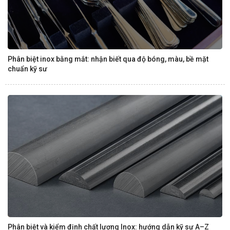
Phân biệt inox bằng mắt: nhận biết qua độ bóng, màu, bề mặt
chuẩn kỹ sư
Phân biệt và kiểm định chất lượng Inox: hướng dẫn kỹ sư A–Z