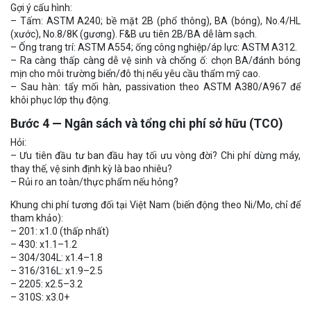
Gợi ý cấu hình:
– Tấm: ASTM A240; bề mặt 2B (phổ thông), BA (bóng), No.4/HL
(xước), No.8/8K (gương). F&B ưu tiên 2B/BA dễ làm sạch.
– Ống trang trí: ASTM A554; ống công nghiệp/áp lực: ASTM A312.
– Ra càng thấp càng dễ vệ sinh và chống ố: chọn BA/đánh bóng
mịn cho môi trường biển/đô thị nếu yêu cầu thẩm mỹ cao.
– Sau hàn: tẩy mối hàn, passivation theo ASTM A380/A967 để
khôi phục lớp thụ động.
Bước 4 — Ngân sách và tổng chi phí sở hữu (TCO)
Hỏi:
– Ưu tiên đầu tư ban đầu hay tối ưu vòng đời? Chi phí dừng máy,
thay thế, vệ sinh định kỳ là bao nhiêu?
– Rủi ro an toàn/thực phẩm nếu hỏng?
Khung chi phí tương đối tại Việt Nam (biến động theo Ni/Mo, chỉ để
tham khảo):
– 201: x1.0 (thấp nhất)
– 430: x1.1–1.2
– 304/304L: x1.4–1.8
– 316/316L: x1.9–2.5
– 2205: x2.5–3.2
– 310S: x3.0+