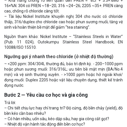
– Khả năng chống rỗ liên quan đến PREN ≈ %Cr + 3.3×%Mo +
16×%N. 304 có PREN ~18–20; 316 ~24–26; 2205 ~35+. PREN càng
cao, chống rỗ chloride càng tốt.
– Tài liệu Nickel Institute khuyến nghị 304 cho nước có chloride
thấp, 316/duplex cho chloride cao hoặc phun sương muối; tăng vệ
sinh và hoàn thiện bề mặt để giảm “tea staining”.
Nguồn tham khảo: Nickel Institute – “Stainless Steels in Water”
(Pub. 11 024); Outokumpu Stainless Steel Handbook; EN
10088/ISO 15510.
Ngưỡng gợi ý nhanh theo chloride (ở nhiệt độ thường)
– <200 ppm: 304/304L thường đủ, bảo trì định kỳ. - 200–1000 ppm
hoặc phun sương muối: 316/316L; ưu tiên bề mặt mịn (BA/No.4
mịn) và vệ sinh thường xuyên. - >1000 ppm hoặc hở ngoài khơi/
đọng muối: Duplex 2205 hoặc vật liệu chuyên dụng; thiết kế tránh
đọng nước.
Bước 2 — Yêu cầu cơ học và gia công
Trả lời:
– Chi tiết chịu lực hay chỉ trang trí? Độ cứng, độ bền chảy (yield), độ
bền kéo cần bao nhiêu?
– Có hàn nhiều, uốn sâu, kéo dập sâu, hay gia công cắt gọt?
– Nhiệt độ vận hành tác động đến bền cơ học?