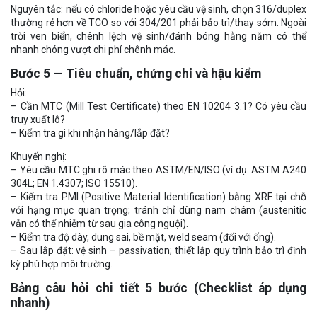
Nguyên tắc: nếu có chloride hoặc yêu cầu vệ sinh, chọn 316/duplex
thường rẻ hơn về TCO so với 304/201 phải bảo trì/thay sớm. Ngoài
trời ven biển, chênh lệch vệ sinh/đánh bóng hằng năm có thể
nhanh chóng vượt chi phí chênh mác.
Bước 5 — Tiêu chuẩn, chứng chỉ và hậu kiểm
Hỏi:
– Cần MTC (Mill Test Certificate) theo EN 10204 3.1? Có yêu cầu
truy xuất lô?
– Kiểm tra gì khi nhận hàng/lắp đặt?
Khuyến nghị:
– Yêu cầu MTC ghi rõ mác theo ASTM/EN/ISO (ví dụ: ASTM A240
304L; EN 1.4307; ISO 15510).
– Kiểm tra PMI (Positive Material Identification) bằng XRF tại chỗ
với hạng mục quan trọng; tránh chỉ dùng nam châm (austenitic
vẫn có thể nhiễm từ sau gia công nguội).
– Kiểm tra độ dày, dung sai, bề mặt, weld seam (đối với ống).
– Sau lắp đặt: vệ sinh – passivation; thiết lập quy trình bảo trì định
kỳ phù hợp môi trường.
Bảng câu hỏi chi tiết 5 bước (Checklist áp dụng
nhanh)