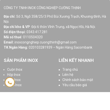
CÔNG TY TNHH INOX CÔNG NGHIỆP CƯỜNG THỊNH
Địa chỉ:
Số 3, Ngõ 358/25/3 Phố Bùi Xương Trạch, Khương Đình, Hà
Nội.
Địa chỉ kho & VP
: Đội 6 thôn Vĩnh Trung, xã Ngọc Hồi, Hà Nội.
Số điện thoại:
0343.417.281
Mã số thuế:
0110504320
Email:
inoxcongnghiep.cuongthinh@gmail.com
TK Ngân Hàng:
020103281939 – Ngân Hàng Sacombank
SẢN PHẨM INOX
LIÊN KẾT NHANH
Cuộn Inox
Trang chủ
Hộp Inox
Liên hệ
Ống Inox
Chính sách bảo mật
Tấm Inox
Yêu cầu báo giá
© 2025 Bản quyền thuộc
Inoxcuongthinh.com
Thiết kế website
bởi
gdavietnam.com
™