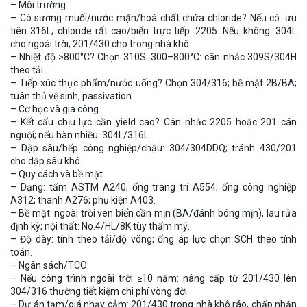
– Môi trường
– Có sương muối/nước mặn/hoá chất chứa chloride? Nếu có: ưu
tiên 316L; chloride rất cao/biển trực tiếp: 2205. Nếu không: 304L
cho ngoài trời; 201/430 cho trong nhà khô.
– Nhiệt độ >800°C? Chọn 310S. 300–800°C: cân nhắc 309S/304H
theo tải.
– Tiếp xúc thực phẩm/nước uống? Chọn 304/316; bề mặt 2B/BA;
tuân thủ vệ sinh, passivation.
– Cơ học và gia công
– Kết cấu chịu lực cần yield cao? Cân nhắc 2205 hoặc 201 cán
nguội; nếu hàn nhiều: 304L/316L.
– Dập sâu/bếp công nghiệp/chậu: 304/304DDQ; tránh 430/201
cho dập sâu khó.
– Quy cách và bề mặt
– Dạng: tấm ASTM A240; ống trang trí A554; ống công nghiệp
A312; thanh A276; phụ kiện A403.
– Bề mặt: ngoài trời ven biển cần mịn (BA/đánh bóng mịn), lau rửa
định kỳ; nội thất: No.4/HL/8K tùy thẩm mỹ.
– Độ dày: tính theo tải/độ võng; ống áp lực chọn SCH theo tính
toán.
– Ngân sách/TCO
– Nếu công trình ngoài trời ≥10 năm: nâng cấp từ 201/430 lên
304/316 thường tiết kiệm chi phí vòng đời.
– Dự án tạm/giá nhạy cảm: 201/430 trong nhà khô ráo, chấp nhận