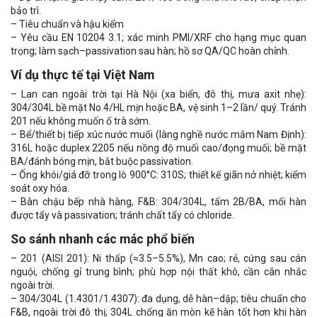
bảo trì.
– Tiêu chuẩn và hậu kiểm
– Yêu cầu EN 10204 3.1; xác minh PMI/XRF cho hạng mục quan
trọng; làm sạch–passivation sau hàn; hồ sơ QA/QC hoàn chỉnh.
Ví dụ thực tế tại Việt Nam
– Lan can ngoài trời tại Hà Nội (xa biển, đô thị, mưa axit nhẹ):
304/304L bề mặt No.4/HL mịn hoặc BA, vệ sinh 1–2 lần/ quý. Tránh
201 nếu không muốn ố trà sớm.
– Bể/thiết bị tiếp xúc nước muối (làng nghề nước mắm Nam Định):
316L hoặc duplex 2205 nếu nồng độ muối cao/đọng muối; bề mặt
BA/đánh bóng mịn, bắt buộc passivation.
– Ống khói/giá đỡ trong lò 900°C: 310S; thiết kế giãn nở nhiệt; kiểm
soát oxy hóa.
– Bàn chậu bếp nhà hàng, F&B: 304/304L, tấm 2B/BA, mối hàn
được tẩy và passivation; tránh chất tẩy có chloride.
So sánh nhanh các mác phổ biến
– 201 (AISI 201): Ni thấp (≈3.5–5.5%), Mn cao; rẻ, cứng sau cán
nguội, chống gỉ trung bình; phù hợp nội thất khô, cần cân nhắc
ngoài trời.
– 304/304L (1.4301/1.4307): đa dụng, dễ hàn–dập; tiêu chuẩn cho
F&B, ngoài trời đô thị; 304L chống ăn mòn kẽ hàn tốt hơn khi hàn