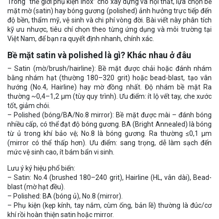
Trong “thế giới phụ kiện Inox” cho xây dựng và nội thất, lựa chọn bề
mặt mờ (satin) hay bóng gương (polished) ảnh hưởng trực tiếp đến
độ bền, thẩm mỹ, vệ sinh và chi phí vòng đời. Bài viết này phân tích
kỹ ưu nhược, tiêu chí chọn theo từng ứng dụng và môi trường tại
Việt Nam, để bạn ra quyết định nhanh, chính xác.
Bề mặt satin và polished là gì? Khác nhau ở đâu
– Satin (mờ/brush/hairline): Bề mặt được chải hoặc đánh nhám
bằng nhám hạt (thường 180–320 grit) hoặc bead-blast, tạo vân
hướng (No.4, Hairline) hay mờ đồng nhất. Độ nhám bề mặt Ra
thường ~0,4–1,2 µm (tùy quy trình). Ưu điểm: ít lộ vết tay, che xước
tốt, giảm chói.
– Polished (bóng/BA/No.8 mirror): Bề mặt được mài – đánh bóng
nhiều cấp, có thể đạt độ bóng gương. BA (Bright Annealed) là bóng
từ ủ trong khí bảo vệ; No.8 là bóng gương. Ra thường ≤0,1 µm
(mirror có thể thấp hơn). Ưu điểm: sang trọng, dễ làm sạch đến
mức vệ sinh cao, ít bám bẩn vi sinh.
Lưu ý ký hiệu phổ biến:
– Satin: No.4 (brushed 180–240 grit), Hairline (HL, vân dài), Bead-
blast (mờ hạt đều).
– Polished: BA (bóng ủ), No.8 (mirror).
– Phụ kiện (kẹp kính, tay nắm, cùm ống, bản lề) thường là đúc/cơ
khí rồi hoàn thiện satin hoặc mirror.