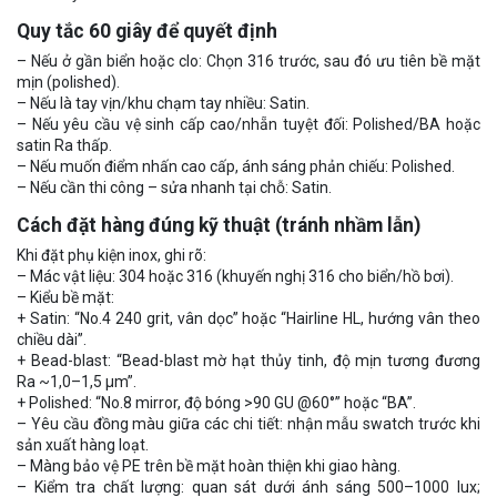
Quy tắc 60 giây để quyết định
– Nếu ở gần biển hoặc clo: Chọn 316 trước, sau đó ưu tiên bề mặt
mịn (polished).
– Nếu là tay vịn/khu chạm tay nhiều: Satin.
– Nếu yêu cầu vệ sinh cấp cao/nhẵn tuyệt đối: Polished/BA hoặc
satin Ra thấp.
– Nếu muốn điểm nhấn cao cấp, ánh sáng phản chiếu: Polished.
– Nếu cần thi công – sửa nhanh tại chỗ: Satin.
Cách đặt hàng đúng kỹ thuật (tránh nhầm lẫn)
Khi đặt phụ kiện inox, ghi rõ:
– Mác vật liệu: 304 hoặc 316 (khuyến nghị 316 cho biển/hồ bơi).
– Kiểu bề mặt:
+ Satin: “No.4 240 grit, vân dọc” hoặc “Hairline HL, hướng vân theo
chiều dài”.
+ Bead-blast: “Bead-blast mờ hạt thủy tinh, độ mịn tương đương
Ra ~1,0–1,5 µm”.
+ Polished: “No.8 mirror, độ bóng >90 GU @60°” hoặc “BA”.
– Yêu cầu đồng màu giữa các chi tiết: nhận mẫu swatch trước khi
sản xuất hàng loạt.
– Màng bảo vệ PE trên bề mặt hoàn thiện khi giao hàng.
– Kiểm tra chất lượng: quan sát dưới ánh sáng 500–1000 lux;