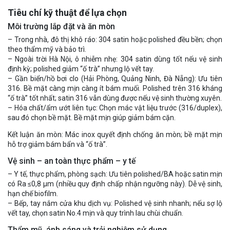
Tiêu chí kỹ thuật để lựa chọn
Môi trường lắp đặt và ăn mòn
– Trong nhà, đô thị khô ráo: 304 satin hoặc polished đều bền; chọn
theo thẩm mỹ và bảo trì.
– Ngoài trời Hà Nội, ô nhiễm nhẹ: 304 satin dùng tốt nếu vệ sinh
định kỳ; polished giảm “ố trà” nhưng lộ vết tay.
– Gần biển/hồ bơi clo (Hải Phòng, Quảng Ninh, Đà Nẵng): Ưu tiên
316. Bề mặt càng mịn càng ít bám muối. Polished trên 316 kháng
“ố trà” tốt nhất; satin 316 vẫn dùng được nếu vệ sinh thường xuyên.
– Hóa chất/ẩm ướt liên tục: Chọn mác vật liệu trước (316/duplex),
sau đó chọn bề mặt. Bề mặt mịn giúp giảm bám cặn.
Kết luận ăn mòn: Mác inox quyết định chống ăn mòn; bề mặt mịn
hỗ trợ giảm bám bẩn và “ố trà”.
Vệ sinh – an toàn thực phẩm – y tế
– Y tế, thực phẩm, phòng sạch: Ưu tiên polished/BA hoặc satin mịn
có Ra ≤0,8 µm (nhiều quy định chấp nhận ngưỡng này). Dễ vệ sinh,
hạn chế biofilm.
– Bếp, tay nắm cửa khu dịch vụ: Polished vệ sinh nhanh; nếu sợ lộ
vết tay, chọn satin No.4 mịn và quy trình lau chùi chuẩn.
Thẩm mỹ, ánh sáng và trải nghiệm sử dụng