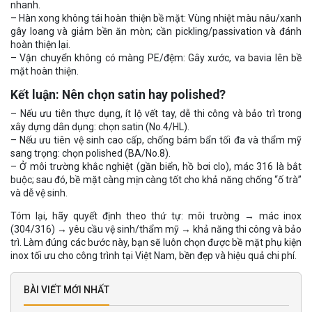
nhanh.
– Hàn xong không tái hoàn thiện bề mặt: Vùng nhiệt màu nâu/xanh
gây loang và giảm bền ăn mòn; cần pickling/passivation và đánh
hoàn thiện lại.
– Vận chuyển không có màng PE/đệm: Gây xước, va bavia lên bề
mặt hoàn thiện.
Kết luận: Nên chọn satin hay polished?
– Nếu ưu tiên thực dụng, ít lộ vết tay, dễ thi công và bảo trì trong
xây dựng dân dụng: chọn satin (No.4/HL).
– Nếu ưu tiên vệ sinh cao cấp, chống bám bẩn tối đa và thẩm mỹ
sang trọng: chọn polished (BA/No.8).
– Ở môi trường khắc nghiệt (gần biển, hồ bơi clo), mác 316 là bắt
buộc; sau đó, bề mặt càng mịn càng tốt cho khả năng chống “ố trà”
và dễ vệ sinh.
Tóm lại, hãy quyết định theo thứ tự: môi trường → mác inox
(304/316) → yêu cầu vệ sinh/thẩm mỹ → khả năng thi công và bảo
trì. Làm đúng các bước này, bạn sẽ luôn chọn được bề mặt phụ kiện
inox tối ưu cho công trình tại Việt Nam, bền đẹp và hiệu quả chi phí.
BÀI VIẾT MỚI NHẤT