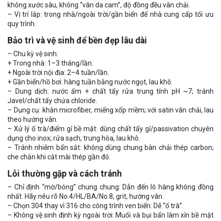
không xước sâu, không “vân da cam”, độ đồng đều vân chải.
– Vị trí lắp: trong nhà/ngoài trời/gần biển để nhà cung cấp tối ưu
quy trình.
Bảo trì và vệ sinh để bền đẹp lâu dài
– Chu kỳ vệ sinh:
+ Trong nhà: 1–3 tháng/lần.
+ Ngoài trời nội địa: 2–4 tuần/lần.
+ Gần biển/hồ bơi: hàng tuần bằng nước ngọt, lau khô.
– Dung dịch: nước ấm + chất tẩy rửa trung tính pH ~7; tránh
Javel/chất tẩy chứa chloride.
– Dụng cụ: khăn microfiber, miếng xốp mềm; với satin vân chải, lau
theo hướng vân.
– Xử lý ố trà/điểm gỉ bề mặt: dùng chất tẩy gỉ/passivation chuyên
dụng cho inox; rửa sạch, trung hòa, lau khô.
– Tránh nhiễm bẩn sắt: không dùng chung bàn chải thép carbon;
che chắn khi cắt mài thép gần đó.
Lỗi thường gặp và cách tránh
– Chỉ định “mờ/bóng” chung chung: Dẫn đến lô hàng không đồng
nhất. Hãy nêu rõ No.4/HL/BA/No.8, grit, hướng vân.
– Chọn 304 thay vì 316 cho công trình ven biển: Dễ “ố trà”.
– Không vệ sinh định kỳ ngoài trời: Muối và bụi bẩn làm xỉn bề mặt