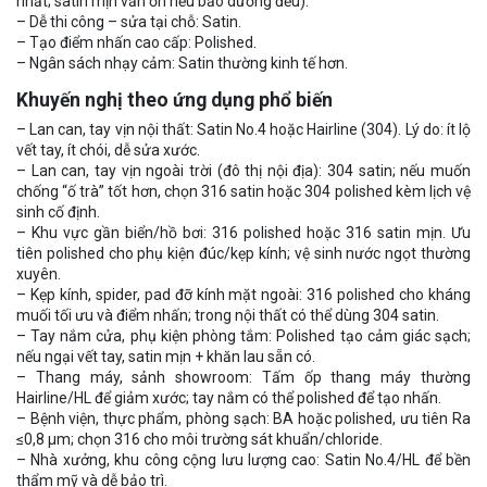
nhất; satin mịn vẫn ổn nếu bảo dưỡng đều).
– Dễ thi công – sửa tại chỗ: Satin.
– Tạo điểm nhấn cao cấp: Polished.
– Ngân sách nhạy cảm: Satin thường kinh tế hơn.
Khuyến nghị theo ứng dụng phổ biến
– Lan can, tay vịn nội thất: Satin No.4 hoặc Hairline (304). Lý do: ít lộ
vết tay, ít chói, dễ sửa xước.
– Lan can, tay vịn ngoài trời (đô thị nội địa): 304 satin; nếu muốn
chống “ố trà” tốt hơn, chọn 316 satin hoặc 304 polished kèm lịch vệ
sinh cố định.
– Khu vực gần biển/hồ bơi: 316 polished hoặc 316 satin mịn. Ưu
tiên polished cho phụ kiện đúc/kẹp kính; vệ sinh nước ngọt thường
xuyên.
– Kẹp kính, spider, pad đỡ kính mặt ngoài: 316 polished cho kháng
muối tối ưu và điểm nhấn; trong nội thất có thể dùng 304 satin.
– Tay nắm cửa, phụ kiện phòng tắm: Polished tạo cảm giác sạch;
nếu ngại vết tay, satin mịn + khăn lau sẵn có.
– Thang máy, sảnh showroom: Tấm ốp thang máy thường
Hairline/HL để giảm xước; tay nắm có thể polished để tạo nhấn.
– Bệnh viện, thực phẩm, phòng sạch: BA hoặc polished, ưu tiên Ra
≤0,8 µm; chọn 316 cho môi trường sát khuẩn/chloride.
– Nhà xưởng, khu công cộng lưu lượng cao: Satin No.4/HL để bền
thẩm mỹ và dễ bảo trì.