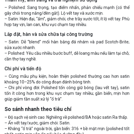
– Polished: Sang trọng, tạo điểm nhấn, phản chiếu mạnh (có thể
gây chói trong nắng/đèn gắt). Lộ vết tay và xước mịn.
– Satin: Hiện đại, “ấm”, giảm chói; che trầy xước tốt, ít lộ vết tay. Phù
hợp tay vịn, lan can, khu vực chạm tay nhiều.
Lắp đặt, hàn và sửa chữa tại công trường
– Satin: Dễ “blend” mối hàn bằng đá nhám và pad Scotch-Brite;
sửa xước nhanh.
– Polished: Yêu cầu nhiều bước buff, dễ loang màu nếu làm tại chỗ;
cần thợ tay nghề.
Chi phí và tiến độ
– Cùng mẫu phụ kiện, hoàn thiện polished thường cao hơn satin
khoảng 10–25% do công đoạn đánh bóng tinh.
– Chi phí vòng đời: Polished tốn công giữ bóng (lau vết tay), satin
tốn ít công hơn trong khu vực chạm tay nhiều; gần biển, mịn hơn
giúp giảm tần suất xử lý “ố trà”.
So sánh nhanh theo tiêu chí
– Độ sạch vệ sinh cao: Nghiêng về polished/BA hoặc satin Ra thấp.
– Ẩn vết tay/xước, giảm chói: Satin.
– Kháng “ố trà” ngoài trời, gần biển: 316 + bề mặt mịn (polished tốt