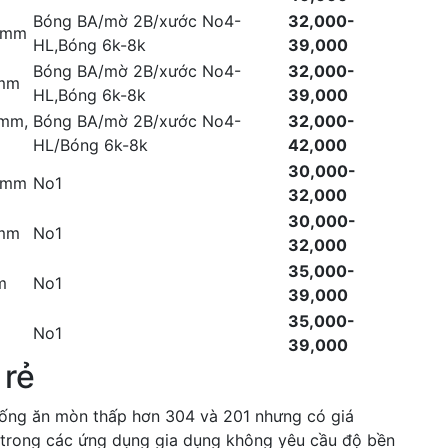
Bóng BA/mờ 2B/xước No4-
32,000-
.8mm
HL,Bóng 6k-8k
39,000
Bóng BA/mờ 2B/xước No4-
32,000-
2mm
HL,Bóng 6k-8k
39,000
5mm,
Bóng BA/mờ 2B/xước No4-
32,000-
HL/Bóng 6k-8k
42,000
30,000-
.0mm
No1
32,000
30,000-
0mm
No1
32,000
35,000-
m
No1
39,000
35,000-
No1
39,000
 rẻ
hống ăn mòn thấp hơn 304 và 201 nhưng có giá
 trong các ứng dụng gia dụng không yêu cầu độ bền