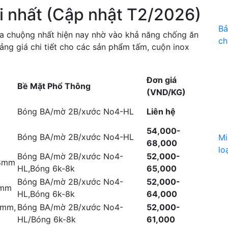
i nhất (Cập nhật T2/2026)
Bả
 ưa chuộng nhất hiện nay nhờ vào khả năng chống ăn
ch
ảng giá chi tiết cho các sản phẩm tấm, cuộn inox
Đơn giá
Bề Mặt Phổ Thông
(VND/KG)
Bóng BA/mờ 2B/xước No4-HL
Liên hệ
54,000-
Bóng BA/mờ 2B/xước No4-HL
Mi
68,000
lo
Bóng BA/mờ 2B/xước No4-
52,000-
.8mm
HL,Bóng 6k-8k
65,000
Bóng BA/mờ 2B/xước No4-
52,000-
2mm
HL,Bóng 6k-8k
64,000
5mm,
Bóng BA/mờ 2B/xước No4-
52,000-
HL/Bóng 6k-8k
61,000