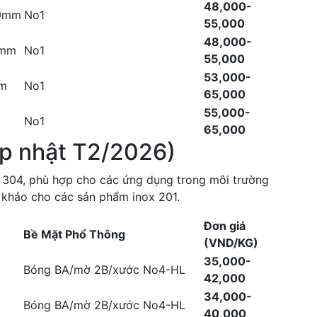
48,000-
.0mm
No1
55,000
48,000-
0mm
No1
55,000
53,000-
mm
No1
65,000
55,000-
No1
65,000
ập nhật T2/2026)
ox 304, phù hợp cho các ứng dụng trong môi trường
m khảo cho các sản phẩm inox 201.
Đơn giá
Bề Mặt Phổ Thông
(VND/KG)
35,000-
Bóng BA/mờ 2B/xước No4-HL
42,000
34,000-
Bóng BA/mờ 2B/xước No4-HL
40,000