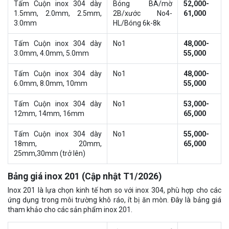
Tấm Cuộn inox 304 dày
Bóng BA/mờ
52,000-
1.5mm, 2.0mm, 2.5mm,
2B/xước No4-
61,000
3.0mm
HL/Bóng 6k-8k
Tấm Cuộn inox 304 dày
No1
48,000-
3.0mm, 4.0mm, 5.0mm
55,000
Tấm Cuộn inox 304 dày
No1
48,000-
6.0mm, 8.0mm, 10mm
55,000
Tấm Cuộn inox 304 dày
No1
53,000-
12mm, 14mm, 16mm
65,000
Tấm Cuộn inox 304 dày
No1
55,000-
18mm, 20mm,
65,000
25mm,30mm (trở lên)
Bảng giá inox 201 (Cập nhật T1/2026)
Inox 201 là lựa chọn kinh tế hơn so với inox 304, phù hợp cho các
ứng dụng trong môi trường khô ráo, ít bị ăn mòn. Đây là bảng giá
tham khảo cho các sản phẩm inox 201.