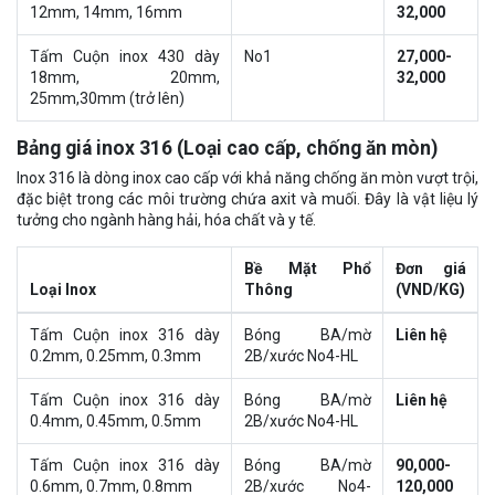
12mm, 14mm, 16mm
32,000
Tấm Cuộn inox 430 dày
No1
27,000-
18mm, 20mm,
32,000
25mm,30mm (trở lên)
Bảng giá inox 316 (Loại cao cấp, chống ăn mòn)
Inox 316 là dòng inox cao cấp với khả năng chống ăn mòn vượt trội,
đặc biệt trong các môi trường chứa axit và muối. Đây là vật liệu lý
tưởng cho ngành hàng hải, hóa chất và y tế.
Bề Mặt Phổ
Đơn giá
Loại Inox
Thông
(VND/KG)
Tấm Cuộn inox 316 dày
Bóng BA/mờ
Liên hệ
0.2mm, 0.25mm, 0.3mm
2B/xước No4-HL
Tấm Cuộn inox 316 dày
Bóng BA/mờ
Liên hệ
0.4mm, 0.45mm, 0.5mm
2B/xước No4-HL
Tấm Cuộn inox 316 dày
Bóng BA/mờ
90,000-
0.6mm, 0.7mm, 0.8mm
2B/xước No4-
120,000