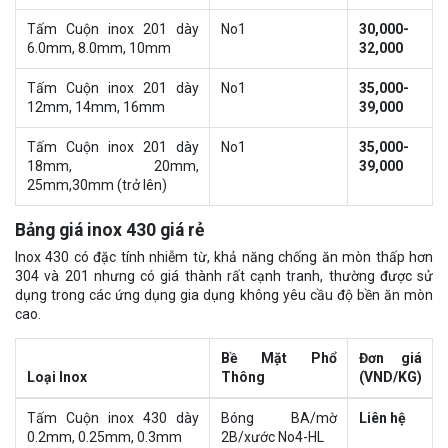
Tấm Cuộn inox 201 dày
No1
30,000-
6.0mm, 8.0mm, 10mm
32,000
Tấm Cuộn inox 201 dày
No1
35,000-
12mm, 14mm, 16mm
39,000
Tấm Cuộn inox 201 dày
No1
35,000-
18mm, 20mm,
39,000
25mm,30mm (trở lên)
Bảng giá inox 430 giá rẻ
Inox 430 có đặc tính nhiễm từ, khả năng chống ăn mòn thấp hơn
304 và 201 nhưng có giá thành rất cạnh tranh, thường được sử
dụng trong các ứng dụng gia dụng không yêu cầu độ bền ăn mòn
cao.
Bề Mặt Phổ
Đơn giá
Loại Inox
Thông
(VND/KG)
Tấm Cuộn inox 430 dày
Bóng BA/mờ
Liên hệ
0.2mm, 0.25mm, 0.3mm
2B/xước No4-HL