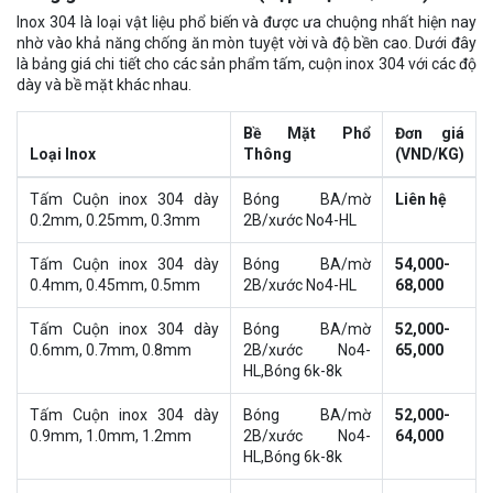
Inox 304 là loại vật liệu phổ biến và được ưa chuộng nhất hiện nay
nhờ vào khả năng chống ăn mòn tuyệt vời và độ bền cao. Dưới đây
là bảng giá chi tiết cho các sản phẩm tấm, cuộn inox 304 với các độ
dày và bề mặt khác nhau.
Bề Mặt Phổ
Đơn giá
Loại Inox
Thông
(VND/KG)
Tấm Cuộn inox 304 dày
Bóng BA/mờ
Liên hệ
0.2mm, 0.25mm, 0.3mm
2B/xước No4-HL
Tấm Cuộn inox 304 dày
Bóng BA/mờ
54,000-
0.4mm, 0.45mm, 0.5mm
2B/xước No4-HL
68,000
Tấm Cuộn inox 304 dày
Bóng BA/mờ
52,000-
0.6mm, 0.7mm, 0.8mm
2B/xước No4-
65,000
HL,Bóng 6k-8k
Tấm Cuộn inox 304 dày
Bóng BA/mờ
52,000-
0.9mm, 1.0mm, 1.2mm
2B/xước No4-
64,000
HL,Bóng 6k-8k