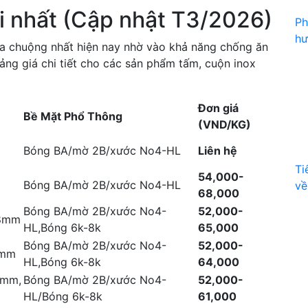
i nhất (Cập nhật T3/2026)
Ph
hư
 ưa chuộng nhất hiện nay nhờ vào khả năng chống ăn
ảng giá chi tiết cho các sản phẩm tấm, cuộn inox
Đơn giá
Bề Mặt Phổ Thông
(VND/KG)
Bóng BA/mờ 2B/xước No4-HL
Liên hệ
Ti
54,000-
Bóng BA/mờ 2B/xước No4-HL
về
68,000
Bóng BA/mờ 2B/xước No4-
52,000-
.8mm
HL,Bóng 6k-8k
65,000
Bóng BA/mờ 2B/xước No4-
52,000-
2mm
HL,Bóng 6k-8k
64,000
5mm,
Bóng BA/mờ 2B/xước No4-
52,000-
HL/Bóng 6k-8k
61,000