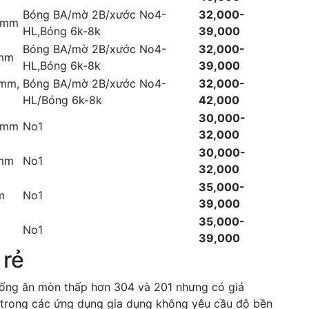
Bóng BA/mờ 2B/xước No4-
32,000-
.8mm
HL,Bóng 6k-8k
39,000
Bóng BA/mờ 2B/xước No4-
32,000-
2mm
HL,Bóng 6k-8k
39,000
5mm,
Bóng BA/mờ 2B/xước No4-
32,000-
HL/Bóng 6k-8k
42,000
30,000-
.0mm
No1
32,000
30,000-
0mm
No1
32,000
35,000-
m
No1
39,000
35,000-
No1
39,000
 rẻ
hống ăn mòn thấp hơn 304 và 201 nhưng có giá
 trong các ứng dụng gia dụng không yêu cầu độ bền