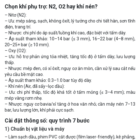
Chọn khí phụ trợ: N2, O2 hay khí nén?
– Nitơ (N2):
– Ưu: mép sáng, sạch, không ôxít; lý tưởng cho chi tiết hàn, sơn tĩnh
điện, trang trí.
– Nhược: chi phí do áp suất/luồng khí cao, đặc biệt với tấm dày.
– Áp suất tham khảo: 10–14 bar (≤ 3 mm), 16–22 bar (4–8 mm),
20–25+ bar (≥ 10 mm).
– Oxy (O2):
– Ưu: hỗ trợ phản ứng tỏa nhiệt, tăng tốc độ ở tấm dày; lưu lượng
thấp.
– Nhược: mép đen, có xỉ ôxít; nguy cơ ăn mòn, cần xử lý sau cắt nếu
yêu cầu bề mặt cao.
– Áp suất tham khảo: 0.3–1.0 bar tùy độ dày.
– Khí nén (Air, đã sấy–lọc dầu):
– Ưu: chi phí thấp, tốc độ khá tốt ở tấm mỏng (≤ 3–4 mm); màu
mép vàng rơm nhẹ.
– Nhược: nguy cơ bavia/xỉ tăng ở hoa văn nhỏ; cần máy nén 7–13
bar, lưu lượng lớn, khí phải cực sạch.
Cài đặt thông số: quy trình 7 bước
1) Chuẩn bị vật liệu và máy
– Làm sạch dầu, phim PVC cắt được (film laser-friendly); kê phẳng,