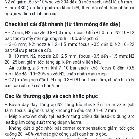
N2 và giảm tốc 5–10% so với 304 để giữ mép sạch, nhất là ≥ 6 mm.
– Inox 430 (ferritic): phản xạ khác biệt; theo dõi cảnh báo phản xạ
ngược và tinh chỉnh tiêu cự.
Checklist cài đặt nhanh (từ tấm mỏng đến dày)
– ≤ 2 mm, N2: nozzle 0.8–1.0 mm; focus 0 đến +1.0 mm; N2 10–12
bar; tốc độ đẩy đến ngưỡng rồi lùi 10% để sạch xỉ.
– 3–6 mm, N2: nozzle 1.2–1.5 mm; focus −0.5 đến 0; N2 16–22
bar; tối ưu pierce đa cấp.
– 8–10 mm, N2: nozzle 2.0–2.5 mm; focus −0.5 đến −1.5 mm; N2
20–25 bar; giảm tốc, tăng áp; kiểm soát vi liên kết.
– Air cutting, ≤ 3 mm: khí 7–10 bar sạch–khô; focus 0 đến +0.5
mm; tốc độ −10–20% so với N2; chấp nhận màu mép.
– O2 (trường hợp đặc biệt): áp 0.3–0.8 bar; focus âm; chuẩn bị xử lý
ôxít sau cắt nếu cần hàn/sơn.
Các lỗi thường gặp và cách khắc phục
– Bavia dày đáy: tăng áp N2, tăng tốc nhẹ; kiểm tra nozzle lệch
tâm; focus lùi gần 0; nâng khoảng hở đầu cắt 0.1–0.2 mm.
– Mép xước/vết cháy tại lead-in: tăng chiều dài lead-in; dùng arc
lead; giảm công suất trong đoạn vào/ra.
– Không đứt ở góc nhỏ: bật corner compensation; giảm tốc góc
xuống 20–40% và/hoặc giữ công suất cao hơn ở góc.