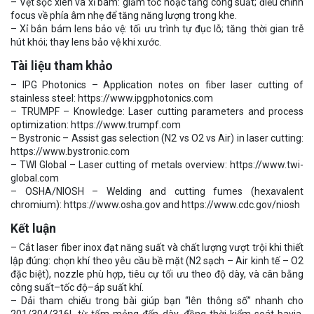
– Vệt sọc xiên và xỉ bám: giảm tốc hoặc tăng công suất; điều chỉnh
focus về phía âm nhẹ để tăng năng lượng trong khe.
– Xỉ bắn bám lens bảo vệ: tối ưu trình tự đục lỗ; tăng thời gian trễ
hút khói; thay lens bảo vệ khi xước.
Tài liệu tham khảo
– IPG Photonics – Application notes on fiber laser cutting of
stainless steel: https://www.ipgphotonics.com
– TRUMPF – Knowledge: Laser cutting parameters and process
optimization: https://www.trumpf.com
– Bystronic – Assist gas selection (N2 vs O2 vs Air) in laser cutting:
https://www.bystronic.com
– TWI Global – Laser cutting of metals overview: https://www.twi-
global.com
– OSHA/NIOSH – Welding and cutting fumes (hexavalent
chromium): https://www.osha.gov and https://www.cdc.gov/niosh
Kết luận
– Cắt laser fiber inox đạt năng suất và chất lượng vượt trội khi thiết
lập đúng: chọn khí theo yêu cầu bề mặt (N2 sạch – Air kinh tế – O2
đặc biệt), nozzle phù hợp, tiêu cự tối ưu theo độ dày, và cân bằng
công suất–tốc độ–áp suất khí.
– Dải tham chiếu trong bài giúp bạn “lên thông số” nhanh cho
201/304/316L từ tấm mỏng đến dày, đồng thời kiểm soát bavia,