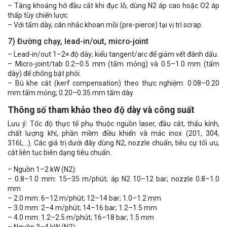
– Tăng khoảng hở đầu cắt khi đục lỗ; dùng N2 áp cao hoặc O2 áp
thấp tùy chiến lược.
– Với tấm dày, cân nhắc khoan mồi (pre-pierce) tại vị trí scrap.
7) Đường chạy, lead-in/out, micro-joint
– Lead-in/out 1–2× độ dày; kiểu tangent/arc để giảm vết đánh dấu.
– Micro-joint/tab 0.2–0.5 mm (tấm mỏng) và 0.5–1.0 mm (tấm
dày) để chống bật phôi.
– Bù khe cắt (kerf compensation) theo thực nghiệm: 0.08–0.20
mm tấm mỏng; 0.20–0.35 mm tấm dày.
Thông số tham khảo theo độ dày và công suất
Lưu ý: Tốc độ thực tế phụ thuộc nguồn laser, đầu cắt, thấu kính,
chất lượng khí, phần mềm điều khiển và mác inox (201, 304,
316L…). Các giá trị dưới đây dùng N2, nozzle chuẩn, tiêu cự tối ưu,
cắt liên tục biên dạng tiêu chuẩn.
– Nguồn 1–2 kW (N2):
– 0.8–1.0 mm: 15–35 m/phút; áp N2 10–12 bar; nozzle 0.8–1.0
mm
– 2.0 mm: 6–12 m/phút; 12–14 bar; 1.0–1.2 mm
– 3.0 mm: 2–4 m/phút; 14–16 bar; 1.2–1.5 mm
– 4.0 mm: 1.2–2.5 m/phút; 16–18 bar; 1.5 mm
– Nguồn 3–4 kW (N2):