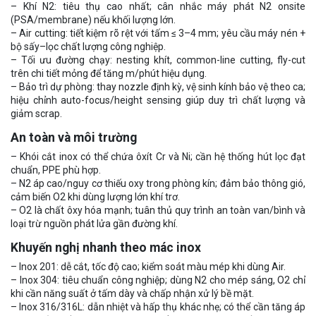
– Khí N2: tiêu thụ cao nhất; cân nhắc máy phát N2 onsite
(PSA/membrane) nếu khối lượng lớn.
– Air cutting: tiết kiệm rõ rệt với tấm ≤ 3–4 mm; yêu cầu máy nén +
bộ sấy–lọc chất lượng công nghiệp.
– Tối ưu đường chạy: nesting khít, common-line cutting, fly-cut
trên chi tiết mỏng để tăng m/phút hiệu dụng.
– Bảo trì dự phòng: thay nozzle định kỳ, vệ sinh kính bảo vệ theo ca;
hiệu chỉnh auto-focus/height sensing giúp duy trì chất lượng và
giảm scrap.
An toàn và môi trường
– Khói cắt inox có thể chứa ôxít Cr và Ni; cần hệ thống hút lọc đạt
chuẩn, PPE phù hợp.
– N2 áp cao/nguy cơ thiếu oxy trong phòng kín; đảm bảo thông gió,
cảm biến O2 khi dùng lượng lớn khí trơ.
– O2 là chất ôxy hóa mạnh; tuân thủ quy trình an toàn van/bình và
loại trừ nguồn phát lửa gần đường khí.
Khuyến nghị nhanh theo mác inox
– Inox 201: dễ cắt, tốc độ cao; kiểm soát màu mép khi dùng Air.
– Inox 304: tiêu chuẩn công nghiệp; dùng N2 cho mép sáng, O2 chỉ
khi cần năng suất ở tấm dày và chấp nhận xử lý bề mặt.
– Inox 316/316L: dẫn nhiệt và hấp thụ khác nhẹ; có thể cần tăng áp