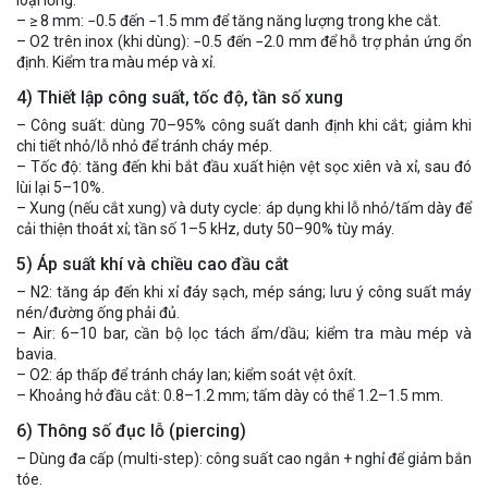
– ≥ 8 mm: −0.5 đến −1.5 mm để tăng năng lượng trong khe cắt.
– O2 trên inox (khi dùng): −0.5 đến −2.0 mm để hỗ trợ phản ứng ổn
định. Kiểm tra màu mép và xỉ.
4) Thiết lập công suất, tốc độ, tần số xung
– Công suất: dùng 70–95% công suất danh định khi cắt; giảm khi
chi tiết nhỏ/lỗ nhỏ để tránh cháy mép.
– Tốc độ: tăng đến khi bắt đầu xuất hiện vệt sọc xiên và xỉ, sau đó
lùi lại 5–10%.
– Xung (nếu cắt xung) và duty cycle: áp dụng khi lỗ nhỏ/tấm dày để
cải thiện thoát xỉ; tần số 1–5 kHz, duty 50–90% tùy máy.
5) Áp suất khí và chiều cao đầu cắt
– N2: tăng áp đến khi xỉ đáy sạch, mép sáng; lưu ý công suất máy
nén/đường ống phải đủ.
– Air: 6–10 bar, cần bộ lọc tách ẩm/dầu; kiểm tra màu mép và
bavia.
– O2: áp thấp để tránh cháy lan; kiểm soát vệt ôxít.
– Khoảng hở đầu cắt: 0.8–1.2 mm; tấm dày có thể 1.2–1.5 mm.
6) Thông số đục lỗ (piercing)
– Dùng đa cấp (multi-step): công suất cao ngắn + nghỉ để giảm bắn
tóe.