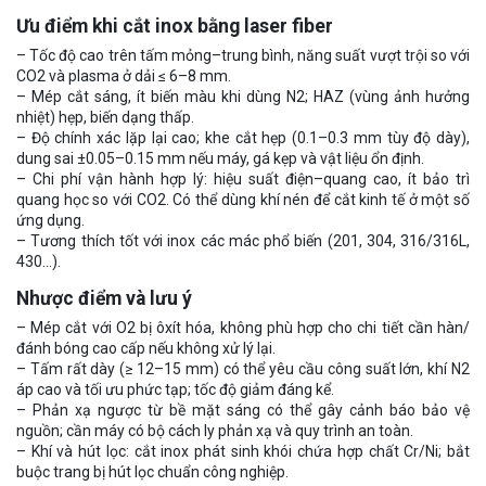
Ưu điểm khi cắt inox bằng laser fiber
– Tốc độ cao trên tấm mỏng–trung bình, năng suất vượt trội so với
CO2 và plasma ở dải ≤ 6–8 mm.
– Mép cắt sáng, ít biến màu khi dùng N2; HAZ (vùng ảnh hưởng
nhiệt) hẹp, biến dạng thấp.
– Độ chính xác lặp lại cao; khe cắt hẹp (0.1–0.3 mm tùy độ dày),
dung sai ±0.05–0.15 mm nếu máy, gá kẹp và vật liệu ổn định.
– Chi phí vận hành hợp lý: hiệu suất điện–quang cao, ít bảo trì
quang học so với CO2. Có thể dùng khí nén để cắt kinh tế ở một số
ứng dụng.
– Tương thích tốt với inox các mác phổ biến (201, 304, 316/316L,
430…).
Nhược điểm và lưu ý
– Mép cắt với O2 bị ôxít hóa, không phù hợp cho chi tiết cần hàn/
đánh bóng cao cấp nếu không xử lý lại.
– Tấm rất dày (≥ 12–15 mm) có thể yêu cầu công suất lớn, khí N2
áp cao và tối ưu phức tạp; tốc độ giảm đáng kể.
– Phản xạ ngược từ bề mặt sáng có thể gây cảnh báo bảo vệ
nguồn; cần máy có bộ cách ly phản xạ và quy trình an toàn.
– Khí và hút lọc: cắt inox phát sinh khói chứa hợp chất Cr/Ni; bắt
buộc trang bị hút lọc chuẩn công nghiệp.