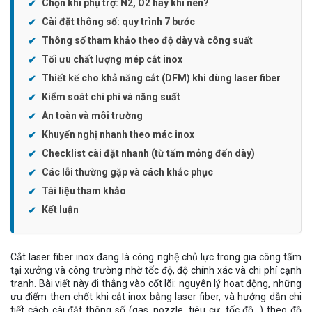
Chọn khí phụ trợ: N2, O2 hay khí nén?
Cài đặt thông số: quy trình 7 bước
Thông số tham khảo theo độ dày và công suất
Tối ưu chất lượng mép cắt inox
Thiết kế cho khả năng cắt (DFM) khi dùng laser fiber
Kiểm soát chi phí và năng suất
An toàn và môi trường
Khuyến nghị nhanh theo mác inox
Checklist cài đặt nhanh (từ tấm mỏng đến dày)
Các lỗi thường gặp và cách khắc phục
Tài liệu tham khảo
Kết luận
Cắt laser fiber inox đang là công nghệ chủ lực trong gia công tấm
tại xưởng và công trường nhờ tốc độ, độ chính xác và chi phí cạnh
tranh. Bài viết này đi thẳng vào cốt lõi: nguyên lý hoạt động, những
ưu điểm then chốt khi cắt inox bằng laser fiber, và hướng dẫn chi
tiết cách cài đặt thông số (gas, nozzle, tiêu cự, tốc độ…) theo độ