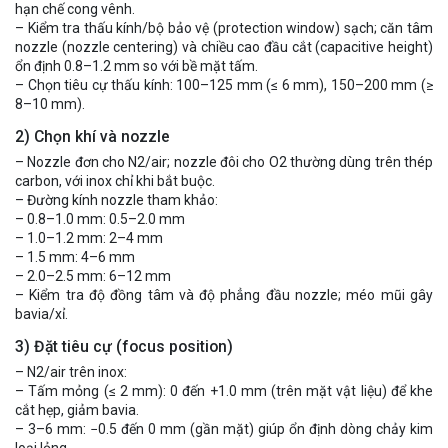
hạn chế cong vênh.
– Kiểm tra thấu kính/bộ bảo vệ (protection window) sạch; căn tâm
nozzle (nozzle centering) và chiều cao đầu cắt (capacitive height)
ổn định 0.8–1.2 mm so với bề mặt tấm.
– Chọn tiêu cự thấu kính: 100–125 mm (≤ 6 mm), 150–200 mm (≥
8–10 mm).
2) Chọn khí và nozzle
– Nozzle đơn cho N2/air; nozzle đôi cho O2 thường dùng trên thép
carbon, với inox chỉ khi bắt buộc.
– Đường kính nozzle tham khảo:
– 0.8–1.0 mm: 0.5–2.0 mm
– 1.0–1.2 mm: 2–4 mm
– 1.5 mm: 4–6 mm
– 2.0–2.5 mm: 6–12 mm
– Kiểm tra độ đồng tâm và độ phẳng đầu nozzle; méo mũi gây
bavia/xỉ.
3) Đặt tiêu cự (focus position)
– N2/air trên inox:
– Tấm mỏng (≤ 2 mm): 0 đến +1.0 mm (trên mặt vật liệu) để khe
cắt hẹp, giảm bavia.
– 3–6 mm: −0.5 đến 0 mm (gần mặt) giúp ổn định dòng chảy kim
loại lỏng.