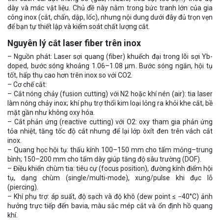
dày và mác vật liệu. Chủ đề này nằm trong bức tranh lớn của gia
công inox (cắt, chấn, dập, lốc), nhưng nội dung dưới đây đủ trọn vẹn
để bạn tự thiết lập và kiểm soát chất lượng cắt.
Nguyên lý cắt laser fiber trên inox
– Nguồn phát: Laser sợi quang (fiber) khuếch đại trong lõi sợi Yb-
doped, bước sóng khoảng 1.06–1.08 μm. Bước sóng ngắn, hội tụ
tốt, hấp thụ cao hơn trên inox so với CO2.
– Cơ chế cắt:
– Cắt nóng chảy (fusion cutting) với N2 hoặc khí nén (air): tia laser
làm nóng chảy inox; khí phụ trợ thổi kim loại lỏng ra khỏi khe cắt, bề
mặt gần như không oxy hóa.
– Cắt phản ứng (reactive cutting) với O2: oxy tham gia phản ứng
tỏa nhiệt, tăng tốc độ cắt nhưng để lại lớp ôxít đen trên vách cắt
inox.
– Quang học hội tụ: thấu kính 100–150 mm cho tấm mỏng–trung
bình; 150–200 mm cho tấm dày giúp tăng độ sâu trường (DOF).
– Điều khiển chùm tia: tiêu cự (focus position), đường kính điểm hội
tụ, dạng chùm (single/multi-mode), xung/pulse khi đục lỗ
(piercing).
– Khí phụ trợ: áp suất, độ sạch và độ khô (dew point ≤ −40°C) ảnh
hưởng trực tiếp đến bavia, màu sắc mép cắt và ổn định hồ quang
khí.