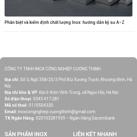
Phân biệt và kiểm định chất lượng Inox: hướng dẫn kỹ sư A–Z
CÔNG TY TNHH INOX CÔNG NGHIỆP CƯỜNG THỊNH
Địa chỉ:
Số 3, Ngõ 358/25/3 Phố Bùi Xương Trạch, Khương Đình, Hà
Nội.
Địa chỉ kho & VP
: Đội 6 thôn Vĩnh Trung, xã Ngọc Hồi, Hà Nội.
Số điện thoại:
0343.417.281
Mã số thuế:
0110504320
Email:
inoxcongnghiep.cuongthinh@gmail.com
TK Ngân Hàng:
020103281939 – Ngân Hàng Sacombank
SẢN PHẨM INOX
LIÊN KẾT NHANH