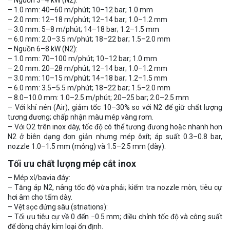
– 1.0 mm: 40–60 m/phút; 10–12 bar; 1.0 mm
– 2.0 mm: 12–18 m/phút; 12–14 bar; 1.0–1.2 mm
– 3.0 mm: 5–8 m/phút; 14–18 bar; 1.2–1.5 mm
– 6.0 mm: 2.0–3.5 m/phút; 18–22 bar; 1.5–2.0 mm
– Nguồn 6–8 kW (N2):
– 1.0 mm: 70–100 m/phút; 10–12 bar; 1.0 mm
– 2.0 mm: 20–28 m/phút; 12–14 bar; 1.0–1.2 mm
– 3.0 mm: 10–15 m/phút; 14–18 bar; 1.2–1.5 mm
– 6.0 mm: 3.5–5.5 m/phút; 18–22 bar; 1.5–2.0 mm
– 8.0–10.0 mm: 1.0–2.5 m/phút; 20–25 bar; 2.0–2.5 mm
– Với khí nén (Air), giảm tốc 10–30% so với N2 để giữ chất lượng
tương đương; chấp nhận màu mép vàng rơm.
– Với O2 trên inox dày, tốc độ có thể tương đương hoặc nhanh hơn
N2 ở biên dạng đơn giản nhưng mép ôxít; áp suất 0.3–0.8 bar,
nozzle 1.0–1.5 mm (mỏng) và 1.5–2.5 mm (dày).
Tối ưu chất lượng mép cắt inox
– Mép xỉ/bavia đáy:
– Tăng áp N2, nâng tốc độ vừa phải; kiểm tra nozzle mòn, tiêu cự
hơi âm cho tấm dày.
– Vệt sọc đứng sâu (striations):
– Tối ưu tiêu cự về 0 đến −0.5 mm; điều chỉnh tốc độ và công suất
để dòng chảy kim loại ổn định.