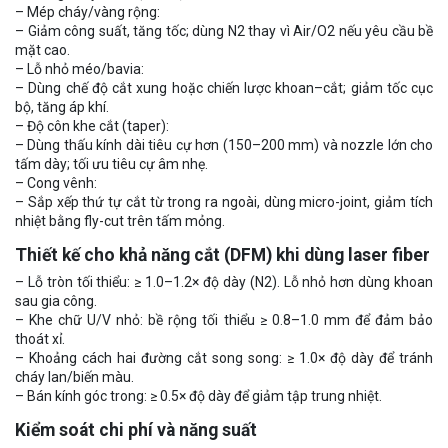
– Mép cháy/vàng rộng:
– Giảm công suất, tăng tốc; dùng N2 thay vì Air/O2 nếu yêu cầu bề
mặt cao.
– Lỗ nhỏ méo/bavia:
– Dùng chế độ cắt xung hoặc chiến lược khoan–cắt; giảm tốc cục
bộ, tăng áp khí.
– Độ côn khe cắt (taper):
– Dùng thấu kính dài tiêu cự hơn (150–200 mm) và nozzle lớn cho
tấm dày; tối ưu tiêu cự âm nhẹ.
– Cong vênh:
– Sắp xếp thứ tự cắt từ trong ra ngoài, dùng micro-joint, giảm tích
nhiệt bằng fly-cut trên tấm mỏng.
Thiết kế cho khả năng cắt (DFM) khi dùng laser fiber
– Lỗ tròn tối thiểu: ≥ 1.0–1.2× độ dày (N2). Lỗ nhỏ hơn dùng khoan
sau gia công.
– Khe chữ U/V nhỏ: bề rộng tối thiểu ≥ 0.8–1.0 mm để đảm bảo
thoát xỉ.
– Khoảng cách hai đường cắt song song: ≥ 1.0× độ dày để tránh
cháy lan/biến màu.
– Bán kính góc trong: ≥ 0.5× độ dày để giảm tập trung nhiệt.
Kiểm soát chi phí và năng suất