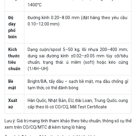
1400°C
Độ
Đường kính 0.20–8.00 mm (đặt hàng theo yêu cầu:
dày
0.10–12.00 mm)
phổ
biến
Kích
Dạng cuộn/spool 5–50 kg; lõi nhựa 200–400 mm;
thước
dung sai đường kính ±0.02–±0.05 mm tùy cỡ/tiêu
tiêu
chuẩn; trạng thái: ủ mềm (soft) hoặc kéo cứng
chuẩn
(1/4H–UH)
Bề
Bright/BA, tẩy dầu – sạch bề mặt, mạ dầu chống gỉ
mặt
tạm thời, có thể đánh bóng
Xuất
Hàn Quốc, Nhật Bản, EU, Đài Loan, Trung Quốc; cung
xứ
cấp theo lô có CO/CQ, Mill Test Certificate
Lưu ý: Giá trị mang tính tham khảo theo tiêu chuẩn; thông số cụ thể
xem trên CO/CQ/MTC đi kèm từng lô hàng.