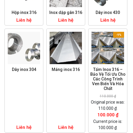
Hộp inox 316
Inox dập gân 316
Dây inox 430
Liên hệ
Liên hệ
Liên hệ
-9%
Dây inox 304
Máng inox 316
Tấm Inox 316 –
Bảo Vệ Tối Ưu Cho
Các Công Trình
Ven Biển Và Hóa
Chất
110.000
₫
Original price was:
110.000 ₫.
100.000
₫
Current price is:
Liên hệ
Liên hệ
100.000 ₫.