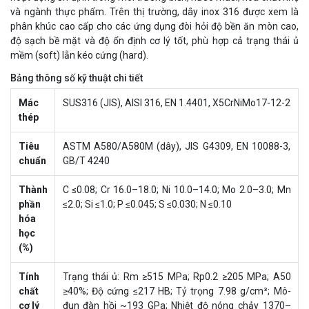
và ngành thực phẩm. Trên thị trường, dây inox 316 được xem là
phân khúc cao cấp cho các ứng dụng đòi hỏi độ bền ăn mòn cao,
độ sạch bề mặt và độ ổn định cơ lý tốt, phù hợp cả trạng thái ủ
mềm (soft) lẫn kéo cứng (hard).
Bảng thông số kỹ thuật chi tiết
Mác
SUS316 (JIS), AISI 316, EN 1.4401, X5CrNiMo17-12-2
thép
Tiêu
ASTM A580/A580M (dây), JIS G4309, EN 10088-3,
chuẩn
GB/T 4240
Thành
C ≤0.08; Cr 16.0–18.0; Ni 10.0–14.0; Mo 2.0–3.0; Mn
phần
≤2.0; Si ≤1.0; P ≤0.045; S ≤0.030; N ≤0.10
hóa
học
(%)
Tính
Trạng thái ủ: Rm ≥515 MPa; Rp0.2 ≥205 MPa; A50
chất
≥40%; Độ cứng ≤217 HB; Tỷ trọng 7.98 g/cm³; Mô-
cơ lý
đun đàn hồi ~193 GPa; Nhiệt độ nóng chảy 1370–