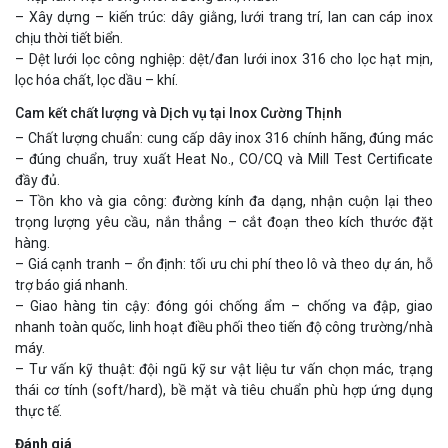
– Xây dựng – kiến trúc: dây giằng, lưới trang trí, lan can cáp inox
chịu thời tiết biển.
– Dệt lưới lọc công nghiệp: dệt/đan lưới inox 316 cho lọc hạt mịn,
lọc hóa chất, lọc dầu – khí.
Cam kết chất lượng và Dịch vụ tại Inox Cường Thịnh
– Chất lượng chuẩn: cung cấp dây inox 316 chính hãng, đúng mác
– đúng chuẩn, truy xuất Heat No., CO/CQ và Mill Test Certificate
đầy đủ.
– Tồn kho và gia công: đường kính đa dạng, nhận cuộn lại theo
trọng lượng yêu cầu, nắn thẳng – cắt đoạn theo kích thước đặt
hàng.
– Giá cạnh tranh – ổn định: tối ưu chi phí theo lô và theo dự án, hỗ
trợ báo giá nhanh.
– Giao hàng tin cậy: đóng gói chống ẩm – chống va đập, giao
nhanh toàn quốc, linh hoạt điều phối theo tiến độ công trường/nhà
máy.
– Tư vấn kỹ thuật: đội ngũ kỹ sư vật liệu tư vấn chọn mác, trạng
thái cơ tính (soft/hard), bề mặt và tiêu chuẩn phù hợp ứng dụng
thực tế.
Đánh giá