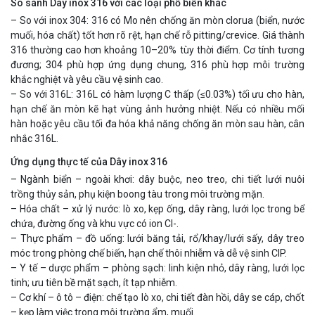
So sánh Dây inox 316 với các loại phổ biến khác
– So với inox 304: 316 có Mo nên chống ăn mòn clorua (biển, nước
muối, hóa chất) tốt hơn rõ rệt, hạn chế rỗ pitting/crevice. Giá thành
316 thường cao hơn khoảng 10–20% tùy thời điểm. Cơ tính tương
đương; 304 phù hợp ứng dụng chung, 316 phù hợp môi trường
khắc nghiệt và yêu cầu vệ sinh cao.
– So với 316L: 316L có hàm lượng C thấp (≤0.03%) tối ưu cho hàn,
hạn chế ăn mòn kẽ hạt vùng ảnh hưởng nhiệt. Nếu có nhiều mối
hàn hoặc yêu cầu tối đa hóa khả năng chống ăn mòn sau hàn, cân
nhắc 316L.
Ứng dụng thực tế của Dây inox 316
– Ngành biển – ngoài khơi: dây buộc, neo treo, chi tiết lưới nuôi
trồng thủy sản, phụ kiện boong tàu trong môi trường mặn.
– Hóa chất – xử lý nước: lò xo, kẹp ống, dây ràng, lưới lọc trong bể
chứa, đường ống và khu vực có ion Cl-.
– Thực phẩm – đồ uống: lưới băng tải, rổ/khay/lưới sấy, dây treo
móc trong phòng chế biến, hạn chế thôi nhiễm và dễ vệ sinh CIP.
– Y tế – dược phẩm – phòng sạch: linh kiện nhỏ, dây ràng, lưới lọc
tinh; ưu tiên bề mặt sạch, ít tạp nhiễm.
– Cơ khí – ô tô – điện: chế tạo lò xo, chi tiết đàn hồi, dây se cáp, chốt
– kẹp làm việc trong môi trường ẩm, muối.