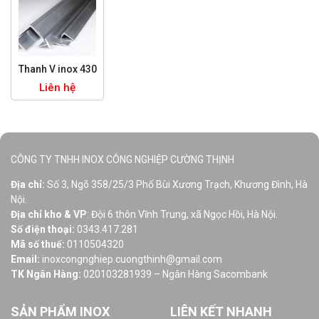
Thanh V inox 430
Liên hệ
CÔNG TY TNHH INOX CÔNG NGHIỆP CƯỜNG THỊNH
Địa chỉ:
Số 3, Ngõ 358/25/3 Phố Bùi Xương Trạch, Khương Đình, Hà
Nội.
Địa chỉ kho & VP
: Đội 6 thôn Vĩnh Trung, xã Ngọc Hồi, Hà Nội.
Số điện thoại:
0343.417.281
Mã số thuế:
0110504320
Email:
inoxcongnghiep.cuongthinh@gmail.com
TK Ngân Hàng:
020103281939 – Ngân Hàng Sacombank
SẢN PHẨM INOX
LIÊN KẾT NHANH