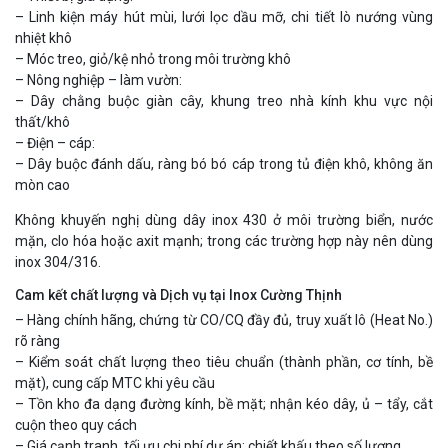
– Linh kiện máy hút mùi, lưới lọc dầu mỡ, chi tiết lò nướng vùng
nhiệt khô
– Móc treo, giỏ/kệ nhỏ trong môi trường khô
– Nông nghiệp – làm vườn:
– Dây chằng buộc giàn cây, khung treo nhà kính khu vực nội
thất/khô
– Điện – cáp:
– Dây buộc đánh dấu, ràng bó bó cáp trong tủ điện khô, không ăn
mòn cao
Không khuyến nghị dùng dây inox 430 ở môi trường biển, nước
mặn, clo hóa hoặc axit mạnh; trong các trường hợp này nên dùng
inox 304/316.
Cam kết chất lượng và Dịch vụ tại Inox Cường Thịnh
– Hàng chính hãng, chứng từ CO/CQ đầy đủ, truy xuất lô (Heat No.)
rõ ràng
– Kiểm soát chất lượng theo tiêu chuẩn (thành phần, cơ tính, bề
mặt), cung cấp MTC khi yêu cầu
– Tồn kho đa dạng đường kính, bề mặt; nhận kéo dây, ủ – tẩy, cắt
cuộn theo quy cách
– Giá cạnh tranh, tối ưu chi phí dự án; chiết khấu theo số lượng