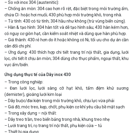
– So với inox 304 (austenitic):
– Chống ăn mòn: 304 cao hơn rõ rệt, đặc biệt trong môi trường ẩm,
chứa Cl- hoặc hơi muối; 430 phù hợp môi trường khô, trong nhà.
– Từ tính: 430 có từ tính; 304 hầu như không (trừ vùng biến cứng).
– Hàn & tạo hình: 304 hàn tốt và dễ tạo hình sâu; 430 hàn kém hơn,
có nguy cơ giòn hạt, cần kiểm soát nhiệt và dùng que hàn phù hợp.
– Giá thành: 430 rẻ hơn do ít hoặc không có Ni, tối ưu cho dự án cần
cân đối chi phí.
– Ứng dụng: 430 thích hợp chi tiết trang trí nội thất, gia dụng, lưới
lọc, chi tiết ít chịu ăn mòn; 304 dùng cho thực phẩm, ngoại thất, khu
vực ẩm/biển.
Ứng dụng thực tế của Dây inox 430
– Trong công nghiệp:
– Đan lưới lọc, lưới sàng cỡ hạt khô, tấm đệm khử sương
(demister), gioăng lưới kim loại
– Dây buộc/đai kiện trong môi trường khô, chịu lực vừa phải
– Giá đỡ, móc treo, kẹp, chốt, phụ kiện cơ khí yêu cầu bề mặt sạch
– Trong xây dựng – nội thất:
– Dây treo trần, treo biển bảng trong nhà, khung treo nhẹ
– Lưới trang trí, rọ trang trí nội thất, phụ kiện cửa – tủ
– Thiết bị gia dụng: