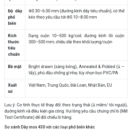
Độ dày
Φ0.30–6.00 mm (đường kính dây tiêu chuẩn); có thể
phổ
kéo theo yêu cầu tới Φ0.10–8.00 mm
biến
Kích
Dạng cuộn 10–500 kg/coil; đường kính lõi cuộn
thước
300–500 mm; chiều dài theo khối lượng/cuộn
tiêu
chuẩn
Bề mặt
Bright drawn (sáng bóng), Annealed & Pickled (ủ –
tẩy), phủ dầu chống gỉ nhẹ; tùy chọn bọc PVC/PA
Xuất
Việt Nam, Trung Quốc, Đài Loan, Nhật Bản, EU
xứ
Lưu ý: Cơ tính thực tế thay đổi theo trạng thái (ủ mềm/ tôi nguội),
đường kính và điều kiện gia công. Vui lòng yêu cầu chứng chỉ lò (Mill
Test Certificate) để đối chiếu lô hàng.
So sánh Dây inox 430 với các loại phổ biến khác