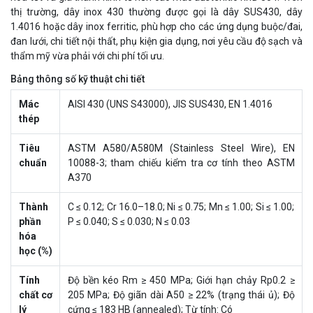
thị trường, dây inox 430 thường được gọi là dây SUS430, dây
1.4016 hoặc dây inox ferritic, phù hợp cho các ứng dụng buộc/đai,
đan lưới, chi tiết nội thất, phụ kiện gia dụng, nơi yêu cầu độ sạch và
thẩm mỹ vừa phải với chi phí tối ưu.
Bảng thông số kỹ thuật chi tiết
Mác
AISI 430 (UNS S43000), JIS SUS430, EN 1.4016
thép
Tiêu
ASTM A580/A580M (Stainless Steel Wire), EN
chuẩn
10088-3; tham chiếu kiểm tra cơ tính theo ASTM
A370
Thành
C ≤ 0.12; Cr 16.0–18.0; Ni ≤ 0.75; Mn ≤ 1.00; Si ≤ 1.00;
phần
P ≤ 0.040; S ≤ 0.030; N ≤ 0.03
hóa
học (%)
Tính
Độ bền kéo Rm ≥ 450 MPa; Giới hạn chảy Rp0.2 ≥
chất cơ
205 MPa; Độ giãn dài A50 ≥ 22% (trạng thái ủ); Độ
lý
cứng ≤ 183 HB (annealed); Từ tính: Có