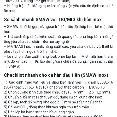
150–200 °C trong 1–2 giờ cho que rutile).
– Không trộn lẫn lô/loại que khi công việc yêu cầu ổn định cơ tính/
ăn mòn.
So sánh nhanh SMAW với TIG/MIG khi hàn inox
– SMAW: thiết bị gọn, rẻ, ngoài trời tốt; tốc độ thấp hơn, bề mặt thô
hơn.
– TIG: sạch đẹp nhất, kiểm soát hồ quang tốt, phù hợp tấm mỏng/
ống yêu cầu cao; chậm, đòi hỏi tay nghề.
– MIG/MAG Inox: nhanh, năng suất cao; yêu cầu khí bảo vệ, thiết bị
phức tạp hơn; ngoài trời hạn chế.
– Lựa chọn: Sản xuất hàng loạt/phôi lặp lại → MIG; mối hàn thẩm
mỹ/độ kín cao → TIG; lắp dựng/sửa chữa đa dụng, ngân sách thấp
→ SMAW.
Checklist nhanh cho ca hàn đầu tiên (SMAW Inox)
1) Xác định mác vật liệu và điều kiện làm việc → chọn E308L-16
(304) hoặc E316L-16 (316); ghép với thép carbon → E309L-16.
2) Chọn đường kính que theo chiều dày (3–6 mm → 2,5–3,2 mm).
3) Chuẩn bị bề mặt sạch tuyệt đối, dụng cụ chỉ dùng cho inox.
4) Gá lắp, tack đối xứng, khe gốc 2–3 mm nếu cần ngấu chân.
5) Cài đặt DC+, dòng theo khuyến nghị; thử trên mẫu.
6) Hàn lớp lót bằng stringer, hồ quang ngắn.
7) Kiểm tra, làm sạch xỉ, hàn lớp kế tiếp; giữ interpass ≤150 °C.