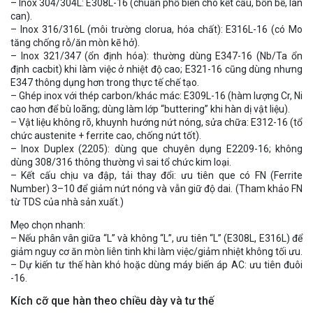
– Inox 304/304L: E308L-16 (chuẩn phổ biến cho kết cấu, bồn bể, lan
can).
– Inox 316/316L (môi trường clorua, hóa chất): E316L-16 (có Mo
tăng chống rỗ/ăn mòn kẽ hở).
– Inox 321/347 (ổn định hóa): thường dùng E347-16 (Nb/Ta ổn
định cacbit) khi làm việc ở nhiệt độ cao; E321-16 cũng dùng nhưng
E347 thông dụng hơn trong thực tế chế tạo.
– Ghép inox với thép carbon/khác mác: E309L-16 (hàm lượng Cr, Ni
cao hơn để bù loãng; dùng làm lớp “buttering” khi hàn dị vật liệu).
– Vật liệu không rõ, khuynh hướng nứt nóng, sửa chữa: E312-16 (tổ
chức austenite + ferrite cao, chống nứt tốt).
– Inox Duplex (2205): dùng que chuyên dụng E2209-16; không
dùng 308/316 thông thường vì sai tổ chức kim loại.
– Kết cấu chịu va đập, tải thay đổi: ưu tiên que có FN (Ferrite
Number) 3–10 để giảm nứt nóng và vẫn giữ độ dai. (Tham khảo FN
từ TDS của nhà sản xuất.)
Mẹo chọn nhanh:
– Nếu phân vân giữa “L” và không “L”, ưu tiên “L” (E308L, E316L) để
giảm nguy cơ ăn mòn liên tinh khi làm việc/giảm nhiệt không tối ưu.
– Dự kiến tư thế hàn khó hoặc dùng máy biến áp AC: ưu tiên đuôi
-16.
Kích cỡ que hàn theo chiều dày và tư thế