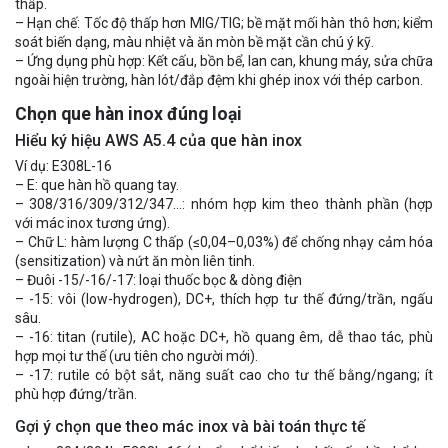
thấp.
– Hạn chế: Tốc độ thấp hơn MIG/TIG; bề mặt mối hàn thô hơn; kiểm
soát biến dạng, màu nhiệt và ăn mòn bề mặt cần chú ý kỹ.
– Ứng dụng phù hợp: Kết cấu, bồn bể, lan can, khung máy, sửa chữa
ngoài hiện trường, hàn lót/đắp đệm khi ghép inox với thép carbon.
Chọn que hàn inox đúng loại
Hiểu ký hiệu AWS A5.4 của que hàn inox
Ví dụ: E308L-16
– E: que hàn hồ quang tay.
– 308/316/309/312/347…: nhóm hợp kim theo thành phần (hợp
với mác inox tương ứng).
– Chữ L: hàm lượng C thấp (≤0,04–0,03%) để chống nhạy cảm hóa
(sensitization) và nứt ăn mòn liên tinh.
– Đuôi -15/-16/-17: loại thuốc bọc & dòng điện
– -15: vôi (low-hydrogen), DC+, thích hợp tư thế đứng/trần, ngấu
sâu.
– -16: titan (rutile), AC hoặc DC+, hồ quang êm, dễ thao tác, phù
hợp mọi tư thế (ưu tiên cho người mới).
– -17: rutile có bột sắt, năng suất cao cho tư thế bằng/ngang; ít
phù hợp đứng/trần.
Gợi ý chọn que theo mác inox và bài toán thực tế