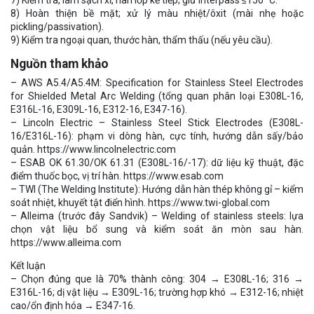
8) Hoàn thiện bề mặt; xử lý màu nhiệt/ôxit (mài nhẹ hoặc
pickling/passivation).
9) Kiểm tra ngoại quan, thước hàn, thẩm thấu (nếu yêu cầu).
Nguồn tham khảo
– AWS A5.4/A5.4M: Specification for Stainless Steel Electrodes
for Shielded Metal Arc Welding (tổng quan phân loại E308L-16,
E316L-16, E309L-16, E312-16, E347-16).
– Lincoln Electric – Stainless Steel Stick Electrodes (E308L-
16/E316L-16): phạm vi dòng hàn, cực tính, hướng dẫn sấy/bảo
quản. https://www.lincolnelectric.com
– ESAB OK 61.30/OK 61.31 (E308L-16/-17): dữ liệu kỹ thuật, đặc
điểm thuốc bọc, vị trí hàn. https://www.esab.com
– TWI (The Welding Institute): Hướng dẫn hàn thép không gỉ – kiểm
soát nhiệt, khuyết tật điển hình. https://www.twi-global.com
– Alleima (trước đây Sandvik) – Welding of stainless steels: lựa
chọn vật liệu bổ sung và kiểm soát ăn mòn sau hàn.
https://www.alleima.com
Kết luận
– Chọn đúng que là 70% thành công: 304 → E308L-16; 316 →
E316L-16; dị vật liệu → E309L-16; trường hợp khó → E312-16; nhiệt
cao/ổn định hóa → E347-16.