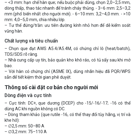
– <3 mm: hạn chế hàn que; nếu buộc phải dùng, chọn 2,0–2,5 mm,
dòng thấp, thao tác nhanh để tránh cháy thủng. - 3–6 mm: 2,5–3,2
mm (phổ biến nhất cho người mới). - 6–10 mm: 3,2–4,0 mm. - >10
mm: 4,0–5,0 mm, chia nhiều lớp.
– Tư thế đứng/trần: ưu tiên đường kính nhỏ hơn để dễ kiểm soát
vũng hàn.
Chất lượng và tiêu chuẩn
– Chọn que đạt AWS A5.4/A5.4M, có chứng chỉ lô (heat/batch),
TDS/SDS rõ ràng.
– Nhà cung cấp uy tín, bảo quản kho khô ráo, có tủ sấy sau khi mở
bao.
– Với hàn có chứng chỉ (ASME IX), dùng nhãn hiệu đã PQR/WPS
sẵn để tiết kiệm thời gian phê duyệt.
Thông số cài đặt cơ bản cho người mới
Dòng điện và cực tính
– Cực tính: DC+, que dương (DCEP) cho -15/-16/-17; -16 có thể
dùng AC khi nguồn không có DC.
– Dòng tham khảo (que rutile -16, có thể thay đổi tùy hãng, vị trí và
khe hở):
– ∅2,5 mm: 50–80 A
– ∅3,2 mm: 75–110 A