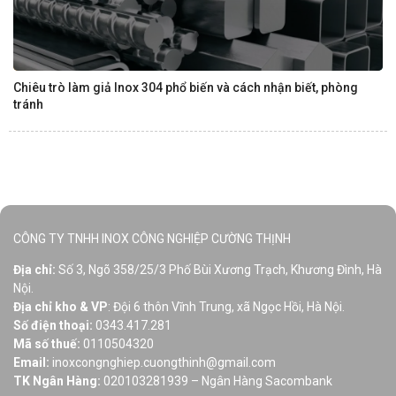
Chiêu trò làm giả Inox 304 phổ biến và cách nhận biết, phòng
tránh
CÔNG TY TNHH INOX CÔNG NGHIỆP CƯỜNG THỊNH
Địa chỉ:
Số 3, Ngõ 358/25/3 Phố Bùi Xương Trạch, Khương Đình, Hà
Nội.
Địa chỉ kho & VP
: Đội 6 thôn Vĩnh Trung, xã Ngọc Hồi, Hà Nội.
Số điện thoại:
0343.417.281
Mã số thuế:
0110504320
Email:
inoxcongnghiep.cuongthinh@gmail.com
TK Ngân Hàng:
020103281939 – Ngân Hàng Sacombank