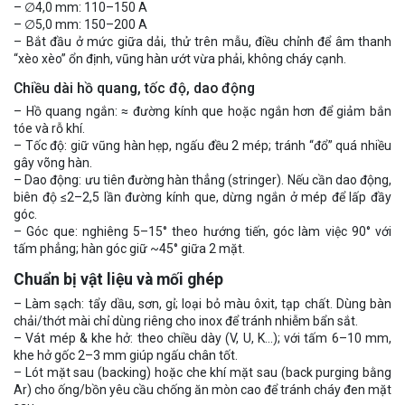
– ∅4,0 mm: 110–150 A
– ∅5,0 mm: 150–200 A
– Bắt đầu ở mức giữa dải, thử trên mẫu, điều chỉnh để âm thanh
“xèo xèo” ổn định, vũng hàn ướt vừa phải, không cháy cạnh.
Chiều dài hồ quang, tốc độ, dao động
– Hồ quang ngắn: ≈ đường kính que hoặc ngắn hơn để giảm bắn
tóe và rỗ khí.
– Tốc độ: giữ vũng hàn hẹp, ngấu đều 2 mép; tránh “đổ” quá nhiều
gây võng hàn.
– Dao động: ưu tiên đường hàn thẳng (stringer). Nếu cần dao động,
biên độ ≤2–2,5 lần đường kính que, dừng ngắn ở mép để lấp đầy
góc.
– Góc que: nghiêng 5–15° theo hướng tiến, góc làm việc 90° với
tấm phẳng; hàn góc giữ ~45° giữa 2 mặt.
Chuẩn bị vật liệu và mối ghép
– Làm sạch: tẩy dầu, sơn, gỉ; loại bỏ màu ôxit, tạp chất. Dùng bàn
chải/thớt mài chỉ dùng riêng cho inox để tránh nhiễm bẩn sắt.
– Vát mép & khe hở: theo chiều dày (V, U, K…); với tấm 6–10 mm,
khe hở gốc 2–3 mm giúp ngấu chân tốt.
– Lót mặt sau (backing) hoặc che khí mặt sau (back purging bằng
Ar) cho ống/bồn yêu cầu chống ăn mòn cao để tránh cháy đen mặt