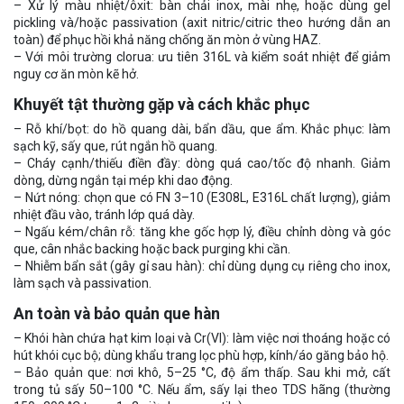
– Xử lý màu nhiệt/ôxit: bàn chải inox, mài nhẹ, hoặc dùng gel
pickling và/hoặc passivation (axit nitric/citric theo hướng dẫn an
toàn) để phục hồi khả năng chống ăn mòn ở vùng HAZ.
– Với môi trường clorua: ưu tiên 316L và kiểm soát nhiệt để giảm
nguy cơ ăn mòn kẽ hở.
Khuyết tật thường gặp và cách khắc phục
– Rỗ khí/bọt: do hồ quang dài, bẩn dầu, que ẩm. Khắc phục: làm
sạch kỹ, sấy que, rút ngắn hồ quang.
– Cháy cạnh/thiếu điền đầy: dòng quá cao/tốc độ nhanh. Giảm
dòng, dừng ngắn tại mép khi dao động.
– Nứt nóng: chọn que có FN 3–10 (E308L, E316L chất lượng), giảm
nhiệt đầu vào, tránh lớp quá dày.
– Ngấu kém/chân rỗ: tăng khe gốc hợp lý, điều chỉnh dòng và góc
que, cân nhắc backing hoặc back purging khi cần.
– Nhiễm bẩn sắt (gây gỉ sau hàn): chỉ dùng dụng cụ riêng cho inox,
làm sạch và passivation.
An toàn và bảo quản que hàn
– Khói hàn chứa hạt kim loại và Cr(VI): làm việc nơi thoáng hoặc có
hút khói cục bộ; dùng khẩu trang lọc phù hợp, kính/áo găng bảo hộ.
– Bảo quản que: nơi khô, 5–25 °C, độ ẩm thấp. Sau khi mở, cất
trong tủ sấy 50–100 °C. Nếu ẩm, sấy lại theo TDS hãng (thường