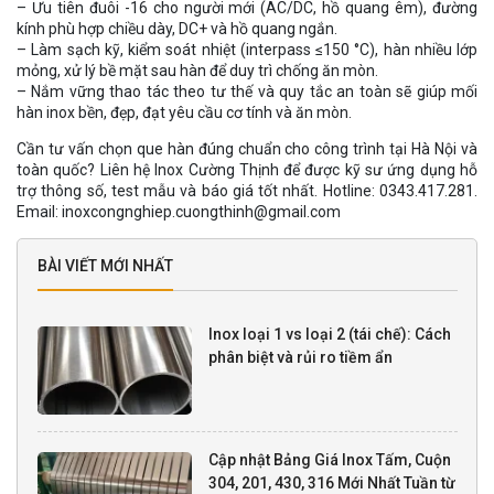
– Ưu tiên đuôi -16 cho người mới (AC/DC, hồ quang êm), đường
kính phù hợp chiều dày, DC+ và hồ quang ngắn.
– Làm sạch kỹ, kiểm soát nhiệt (interpass ≤150 °C), hàn nhiều lớp
mỏng, xử lý bề mặt sau hàn để duy trì chống ăn mòn.
– Nắm vững thao tác theo tư thế và quy tắc an toàn sẽ giúp mối
hàn inox bền, đẹp, đạt yêu cầu cơ tính và ăn mòn.
Cần tư vấn chọn que hàn đúng chuẩn cho công trình tại Hà Nội và
toàn quốc? Liên hệ Inox Cường Thịnh để được kỹ sư ứng dụng hỗ
trợ thông số, test mẫu và báo giá tốt nhất. Hotline: 0343.417.281.
Email: inoxcongnghiep.cuongthinh@gmail.com
BÀI VIẾT MỚI NHẤT
Inox loại 1 vs loại 2 (tái chế): Cách
phân biệt và rủi ro tiềm ẩn
Cập nhật Bảng Giá Inox Tấm, Cuộn
304, 201, 430, 316 Mới Nhất Tuần từ