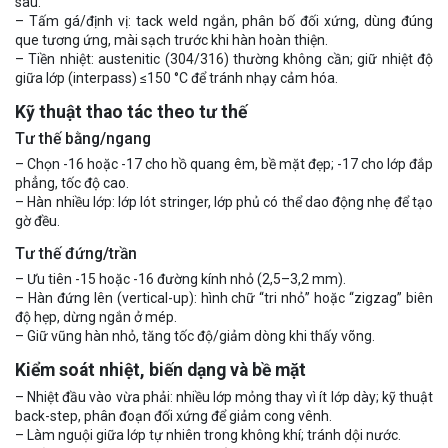
sau.
– Tấm gá/định vị: tack weld ngắn, phân bố đối xứng, dùng đúng
que tương ứng, mài sạch trước khi hàn hoàn thiện.
– Tiền nhiệt: austenitic (304/316) thường không cần; giữ nhiệt độ
giữa lớp (interpass) ≤150 °C để tránh nhạy cảm hóa.
Kỹ thuật thao tác theo tư thế
Tư thế bằng/ngang
– Chọn -16 hoặc -17 cho hồ quang êm, bề mặt đẹp; -17 cho lớp đắp
phẳng, tốc độ cao.
– Hàn nhiều lớp: lớp lót stringer, lớp phủ có thể dao động nhẹ để tạo
gờ đều.
Tư thế đứng/trần
– Ưu tiên -15 hoặc -16 đường kính nhỏ (2,5–3,2 mm).
– Hàn đứng lên (vertical-up): hình chữ “tri nhỏ” hoặc “zigzag” biên
độ hẹp, dừng ngắn ở mép.
– Giữ vũng hàn nhỏ, tăng tốc độ/giảm dòng khi thấy võng.
Kiểm soát nhiệt, biến dạng và bề mặt
– Nhiệt đầu vào vừa phải: nhiều lớp mỏng thay vì ít lớp dày; kỹ thuật
back-step, phân đoạn đối xứng để giảm cong vênh.
– Làm nguội giữa lớp tự nhiên trong không khí; tránh dội nước.