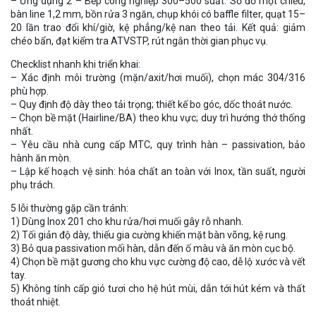
– Ứng dụng 2 – Bếp công nghiệp 300–500 suất: Sơ đồ một chiều,
bàn line 1,2 mm, bồn rửa 3 ngăn, chụp khói có baffle filter, quạt 15–
20 lần trao đổi khí/giờ, kệ phẳng/kệ nan theo tải. Kết quả: giảm
chéo bẩn, đạt kiểm tra ATVSTP, rút ngắn thời gian phục vụ.
Checklist nhanh khi triển khai:
– Xác định môi trường (mặn/axit/hơi muối), chọn mác 304/316
phù hợp.
– Quy định độ dày theo tải trọng; thiết kế bo góc, dốc thoát nước.
– Chọn bề mặt (Hairline/BA) theo khu vực; duy trì hướng thớ thống
nhất.
– Yêu cầu nhà cung cấp MTC, quy trình hàn – passivation, bảo
hành ăn mòn.
– Lập kế hoạch vệ sinh: hóa chất an toàn với Inox, tần suất, người
phụ trách.
5 lỗi thường gặp cần tránh:
1) Dùng Inox 201 cho khu rửa/hơi muối gây rỗ nhanh.
2) Tối giản độ dày, thiếu gia cường khiến mặt bàn võng, kệ rung.
3) Bỏ qua passivation mối hàn, dẫn đến ố màu và ăn mòn cục bộ.
4) Chọn bề mặt gương cho khu vực cường độ cao, dễ lộ xước và vết
tay.
5) Không tính cấp gió tươi cho hệ hút mùi, dẫn tới hút kém và thất
thoát nhiệt.