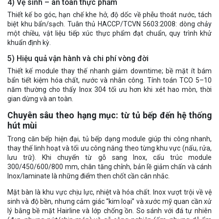
4) Vệ sinh – an toàn thực phẩm
Thiết kế bo góc, hạn chế khe hở, độ dốc về phễu thoát nước, tách
biệt khu bẩn/sạch. Tuân thủ HACCP/TCVN 5603:2008: dòng chảy
một chiều, vật liệu tiếp xúc thực phẩm đạt chuẩn, quy trình khử
khuẩn định kỳ.
5) Hiệu quả vận hành và chi phí vòng đời
Thiết kế module thay thế nhanh giảm downtime; bề mặt ít bám
bẩn tiết kiệm hóa chất, nước và nhân công. Tính toán TCO 5–10
năm thường cho thấy Inox 304 tối ưu hơn khi xét hao mòn, thời
gian dừng và an toàn.
Chuyên sâu theo hạng mục: từ tủ bếp đến hệ thống
hút mùi
Trong căn bếp hiện đại, tủ bếp dạng module giúp thi công nhanh,
thay thế linh hoạt và tối ưu công năng theo từng khu vực (nấu, rửa,
lưu trữ). Khi chuyển từ gỗ sang Inox, cấu trúc module
300/450/600/800 mm, chân tăng chỉnh, bản lề giảm chấn và cánh
Inox/laminate là những điểm then chốt cần cân nhắc.
Mặt bàn là khu vực chịu lực, nhiệt và hóa chất. Inox vượt trội về vệ
sinh và độ bền, nhưng cảm giác “kim loại” và xước mỹ quan cần xử
lý bằng bề mặt Hairline và lớp chống ồn. So sánh với đá tự nhiên