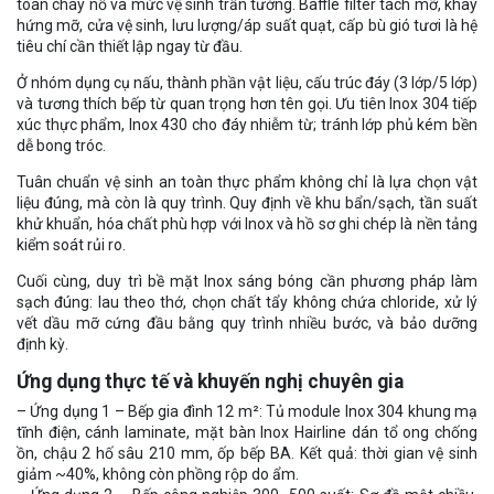
toàn cháy nổ và mức vệ sinh trần tường. Baffle filter tách mỡ, khay
hứng mỡ, cửa vệ sinh, lưu lượng/áp suất quạt, cấp bù gió tươi là hệ
tiêu chí cần thiết lập ngay từ đầu.
Ở nhóm dụng cụ nấu, thành phần vật liệu, cấu trúc đáy (3 lớp/5 lớp)
và tương thích bếp từ quan trọng hơn tên gọi. Ưu tiên Inox 304 tiếp
xúc thực phẩm, Inox 430 cho đáy nhiễm từ; tránh lớp phủ kém bền
dễ bong tróc.
Tuân chuẩn vệ sinh an toàn thực phẩm không chỉ là lựa chọn vật
liệu đúng, mà còn là quy trình. Quy định về khu bẩn/sạch, tần suất
khử khuẩn, hóa chất phù hợp với Inox và hồ sơ ghi chép là nền tảng
kiểm soát rủi ro.
Cuối cùng, duy trì bề mặt Inox sáng bóng cần phương pháp làm
sạch đúng: lau theo thớ, chọn chất tẩy không chứa chloride, xử lý
vết dầu mỡ cứng đầu bằng quy trình nhiều bước, và bảo dưỡng
định kỳ.
Ứng dụng thực tế và khuyến nghị chuyên gia
– Ứng dụng 1 – Bếp gia đình 12 m²: Tủ module Inox 304 khung mạ
tĩnh điện, cánh laminate, mặt bàn Inox Hairline dán tổ ong chống
ồn, chậu 2 hố sâu 210 mm, ốp bếp BA. Kết quả: thời gian vệ sinh
giảm ~40%, không còn phồng rộp do ẩm.