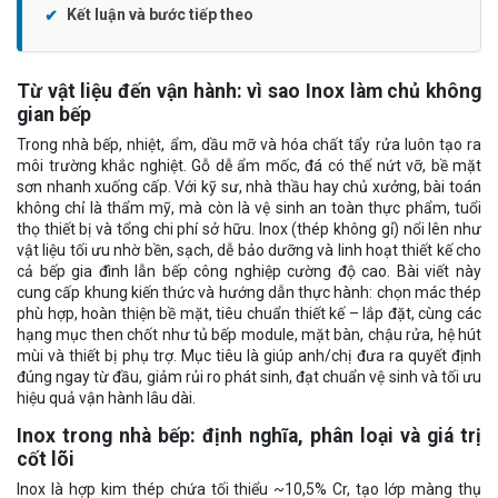
Kết luận và bước tiếp theo
Từ vật liệu đến vận hành: vì sao Inox làm chủ không
gian bếp
Trong nhà bếp, nhiệt, ẩm, dầu mỡ và hóa chất tẩy rửa luôn tạo ra
môi trường khắc nghiệt. Gỗ dễ ẩm mốc, đá có thể nứt vỡ, bề mặt
sơn nhanh xuống cấp. Với kỹ sư, nhà thầu hay chủ xưởng, bài toán
không chỉ là thẩm mỹ, mà còn là vệ sinh an toàn thực phẩm, tuổi
thọ thiết bị và tổng chi phí sở hữu. Inox (thép không gỉ) nổi lên như
vật liệu tối ưu nhờ bền, sạch, dễ bảo dưỡng và linh hoạt thiết kế cho
cả bếp gia đình lẫn bếp công nghiệp cường độ cao. Bài viết này
cung cấp khung kiến thức và hướng dẫn thực hành: chọn mác thép
phù hợp, hoàn thiện bề mặt, tiêu chuẩn thiết kế – lắp đặt, cùng các
hạng mục then chốt như tủ bếp module, mặt bàn, chậu rửa, hệ hút
mùi và thiết bị phụ trợ. Mục tiêu là giúp anh/chị đưa ra quyết định
đúng ngay từ đầu, giảm rủi ro phát sinh, đạt chuẩn vệ sinh và tối ưu
hiệu quả vận hành lâu dài.
Inox trong nhà bếp: định nghĩa, phân loại và giá trị
cốt lõi
Inox là hợp kim thép chứa tối thiểu ~10,5% Cr, tạo lớp màng thụ