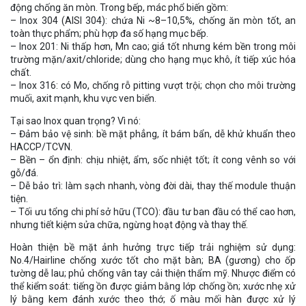
động chống ăn mòn. Trong bếp, mác phổ biến gồm:
– Inox 304 (AISI 304): chứa Ni ~8–10,5%, chống ăn mòn tốt, an
toàn thực phẩm; phù hợp đa số hạng mục bếp.
– Inox 201: Ni thấp hơn, Mn cao; giá tốt nhưng kém bền trong môi
trường mặn/axit/chloride; dùng cho hạng mục khô, ít tiếp xúc hóa
chất.
– Inox 316: có Mo, chống rỗ pitting vượt trội; chọn cho môi trường
muối, axit mạnh, khu vực ven biển.
Tại sao Inox quan trọng? Vì nó:
– Đảm bảo vệ sinh: bề mặt phẳng, ít bám bẩn, dễ khử khuẩn theo
HACCP/TCVN.
– Bền – ổn định: chịu nhiệt, ẩm, sốc nhiệt tốt; ít cong vênh so với
gỗ/đá.
– Dễ bảo trì: làm sạch nhanh, vòng đời dài, thay thế module thuận
tiện.
– Tối ưu tổng chi phí sở hữu (TCO): đầu tư ban đầu có thể cao hơn,
nhưng tiết kiệm sửa chữa, ngừng hoạt động và thay thế.
Hoàn thiện bề mặt ảnh hưởng trực tiếp trải nghiệm sử dụng:
No.4/Hairline chống xước tốt cho mặt bàn; BA (gương) cho ốp
tường dễ lau; phủ chống vân tay cải thiện thẩm mỹ. Nhược điểm có
thể kiểm soát: tiếng ồn được giảm bằng lớp chống ồn; xước nhẹ xử
lý bằng kem đánh xước theo thớ; ố màu mối hàn được xử lý