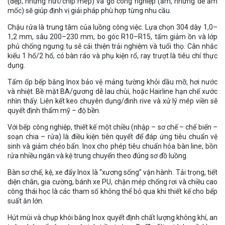
(đẹp, nhưng nứt/chip mép) và gỗ công nghiệp (ấm, nhưng dễ ẩm
mốc) sẽ giúp định vị giải pháp phù hợp từng nhu cầu.
Chậu rửa là trung tâm của luồng công việc. Lựa chọn 304 dày 1,0–
1,2 mm, sâu 200–230 mm, bo góc R10–R15, tấm giảm ồn và lớp
phủ chống ngưng tụ sẽ cải thiện trải nghiệm và tuổi thọ. Cân nhắc
kiểu 1 hố/2 hố, có bàn ráo và phụ kiện rổ, ray trượt là tiêu chí thực
dụng.
Tấm ốp bếp bằng Inox bảo vệ mảng tường khỏi dầu mỡ, hơi nước
và nhiệt. Bề mặt BA/gương dễ lau chùi, hoặc Hairline hạn chế xước
nhìn thấy. Liên kết keo chuyên dụng/đinh rive và xử lý mép viền sẽ
quyết định thẩm mỹ – độ bền.
Với bếp công nghiệp, thiết kế một chiều (nhập – sơ chế – chế biến –
soạn chia – rửa) là điều kiện tiên quyết để đáp ứng tiêu chuẩn vệ
sinh và giảm chéo bẩn. Inox cho phép tiêu chuẩn hóa bàn line, bồn
rửa nhiều ngăn và kệ trung chuyển theo đúng sơ đồ luồng.
Bàn sơ chế, kệ, xe đẩy Inox là “xương sống” vận hành. Tải trọng, tiết
diện chân, gia cường, bánh xe PU, chặn mép chống rơi và chiều cao
công thái học là các tham số không thể bỏ qua khi thiết kế cho bếp
suất ăn lớn.
Hút mùi và chụp khói bằng Inox quyết định chất lượng không khí, an