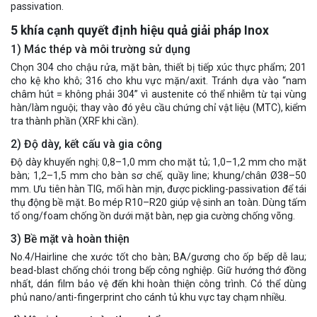
passivation.
5 khía cạnh quyết định hiệu quả giải pháp Inox
1) Mác thép và môi trường sử dụng
Chọn 304 cho chậu rửa, mặt bàn, thiết bị tiếp xúc thực phẩm; 201
cho kệ kho khô; 316 cho khu vực mặn/axit. Tránh dựa vào “nam
châm hút = không phải 304” vì austenite có thể nhiễm từ tại vùng
hàn/làm nguội; thay vào đó yêu cầu chứng chỉ vật liệu (MTC), kiểm
tra thành phần (XRF khi cần).
2) Độ dày, kết cấu và gia công
Độ dày khuyến nghị: 0,8–1,0 mm cho mặt tủ; 1,0–1,2 mm cho mặt
bàn; 1,2–1,5 mm cho bàn sơ chế, quầy line; khung/chân Ø38–50
mm. Ưu tiên hàn TIG, mối hàn mịn, được pickling-passivation để tái
thụ động bề mặt. Bo mép R10–R20 giúp vệ sinh an toàn. Dùng tấm
tổ ong/foam chống ồn dưới mặt bàn, nẹp gia cường chống võng.
3) Bề mặt và hoàn thiện
No.4/Hairline che xước tốt cho bàn; BA/gương cho ốp bếp dễ lau;
bead-blast chống chói trong bếp công nghiệp. Giữ hướng thớ đồng
nhất, dán film bảo vệ đến khi hoàn thiện công trình. Có thể dùng
phủ nano/anti-fingerprint cho cánh tủ khu vực tay chạm nhiều.