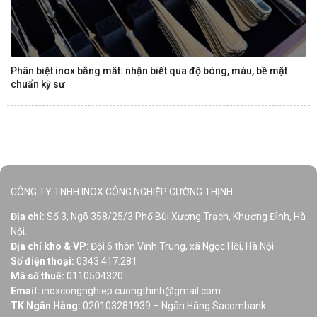
Phân biệt inox bằng mắt: nhận biết qua độ bóng, màu, bề mặt
chuẩn kỹ sư
CÔNG TY TNHH INOX CÔNG NGHIỆP CƯỜNG THỊNH
Địa chỉ:
Số 3, Ngõ 358/25/3 Phố Bùi Xương Trạch, Khương Đình, Hà
Nội.
Địa chỉ kho & VP
: Đội 6 thôn Vĩnh Trung, xã Ngọc Hồi, Hà Nội.
Số điện thoại:
0343.417.281
Mã số thuế:
0110504320
Email:
inoxcongnghiep.cuongthinh@gmail.com
TK Ngân Hàng:
020103281939 – Ngân Hàng Sacombank