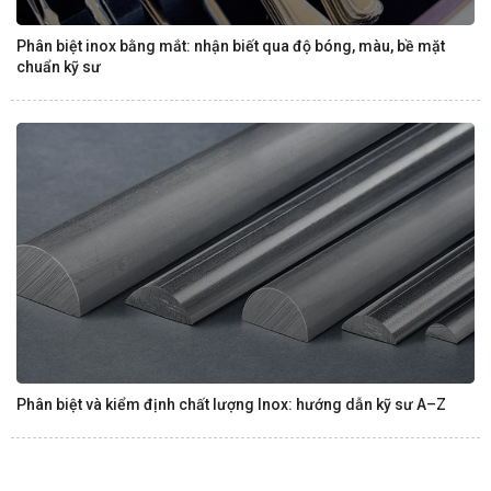
Phân biệt inox bằng mắt: nhận biết qua độ bóng, màu, bề mặt
chuẩn kỹ sư
Phân biệt và kiểm định chất lượng Inox: hướng dẫn kỹ sư A–Z