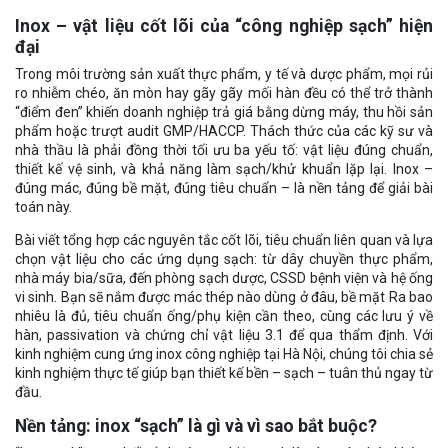
Inox – vật liệu cốt lõi của “công nghiệp sạch” hiện
đại
Trong môi trường sản xuất thực phẩm, y tế và dược phẩm, mọi rủi
ro nhiễm chéo, ăn mòn hay gãy gãy mối hàn đều có thể trở thành
“điểm đen” khiến doanh nghiệp trả giá bằng dừng máy, thu hồi sản
phẩm hoặc trượt audit GMP/HACCP. Thách thức của các kỹ sư và
nhà thầu là phải đồng thời tối ưu ba yếu tố: vật liệu đúng chuẩn,
thiết kế vệ sinh, và khả năng làm sạch/khử khuẩn lặp lại. Inox –
đúng mác, đúng bề mặt, đúng tiêu chuẩn – là nền tảng để giải bài
toán này.
Bài viết tổng hợp các nguyên tắc cốt lõi, tiêu chuẩn liên quan và lựa
chọn vật liệu cho các ứng dụng sạch: từ dây chuyền thực phẩm,
nhà máy bia/sữa, đến phòng sạch dược, CSSD bệnh viện và hệ ống
vi sinh. Bạn sẽ nắm được mác thép nào dùng ở đâu, bề mặt Ra bao
nhiêu là đủ, tiêu chuẩn ống/phụ kiện cần theo, cùng các lưu ý về
hàn, passivation và chứng chỉ vật liệu 3.1 để qua thẩm định. Với
kinh nghiệm cung ứng inox công nghiệp tại Hà Nội, chúng tôi chia sẻ
kinh nghiệm thực tế giúp bạn thiết kế bền – sạch – tuân thủ ngay từ
đầu.
Nền tảng: inox “sạch” là gì và vì sao bắt buộc?