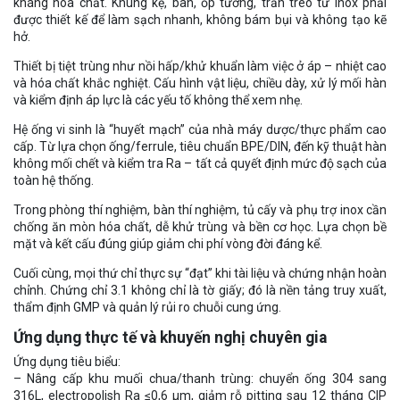
kháng hóa chất. Khung kệ, bàn, ốp tường, trần treo từ inox phải
được thiết kế để làm sạch nhanh, không bám bụi và không tạo kẽ
hở.
Thiết bị tiệt trùng như nồi hấp/khử khuẩn làm việc ở áp – nhiệt cao
và hóa chất khắc nghiệt. Cấu hình vật liệu, chiều dày, xử lý mối hàn
và kiểm định áp lực là các yếu tố không thể xem nhẹ.
Hệ ống vi sinh là “huyết mạch” của nhà máy dược/thực phẩm cao
cấp. Từ lựa chọn ống/ferrule, tiêu chuẩn BPE/DIN, đến kỹ thuật hàn
không mối chết và kiểm tra Ra – tất cả quyết định mức độ sạch của
toàn hệ thống.
Trong phòng thí nghiệm, bàn thí nghiệm, tủ cấy và phụ trợ inox cần
chống ăn mòn hóa chất, dễ khử trùng và bền cơ học. Lựa chọn bề
mặt và kết cấu đúng giúp giảm chi phí vòng đời đáng kể.
Cuối cùng, mọi thứ chỉ thực sự “đạt” khi tài liệu và chứng nhận hoàn
chỉnh. Chứng chỉ 3.1 không chỉ là tờ giấy; đó là nền tảng truy xuất,
thẩm định GMP và quản lý rủi ro chuỗi cung ứng.
Ứng dụng thực tế và khuyến nghị chuyên gia
Ứng dụng tiêu biểu:
– Nâng cấp khu muối chua/thanh trùng: chuyển ống 304 sang
316L, electropolish Ra ≤0,6 µm, giảm rỗ pitting sau 12 tháng CIP