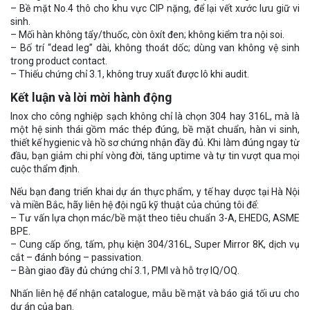
– Bề mặt No.4 thô cho khu vực CIP nặng, để lại vết xước lưu giữ vi
sinh.
– Mối hàn không tẩy/thuốc, còn ôxít đen; không kiểm tra nội soi.
– Bố trí “dead leg” dài, không thoát dốc; dùng van không vệ sinh
trong product contact.
– Thiếu chứng chỉ 3.1, không truy xuất được lô khi audit.
Kết luận và lời mời hành động
Inox cho công nghiệp sạch không chỉ là chọn 304 hay 316L, mà là
một hệ sinh thái gồm mác thép đúng, bề mặt chuẩn, hàn vi sinh,
thiết kế hygienic và hồ sơ chứng nhận đầy đủ. Khi làm đúng ngay từ
đầu, bạn giảm chi phí vòng đời, tăng uptime và tự tin vượt qua mọi
cuộc thẩm định.
Nếu bạn đang triển khai dự án thực phẩm, y tế hay dược tại Hà Nội
và miền Bắc, hãy liên hệ đội ngũ kỹ thuật của chúng tôi để:
– Tư vấn lựa chọn mác/bề mặt theo tiêu chuẩn 3-A, EHEDG, ASME
BPE.
– Cung cấp ống, tấm, phụ kiện 304/316L, Super Mirror 8K, dịch vụ
cắt – đánh bóng – passivation.
– Bàn giao đầy đủ chứng chỉ 3.1, PMI và hỗ trợ IQ/OQ.
Nhấn liên hệ để nhận catalogue, mẫu bề mặt và báo giá tối ưu cho
dự án của bạn.