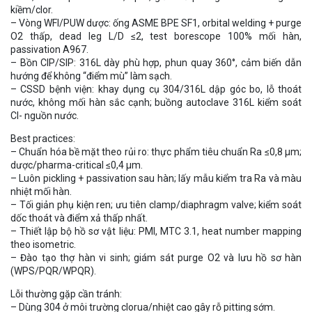
kiềm/clor.
– Vòng WFI/PUW dược: ống ASME BPE SF1, orbital welding + purge
O2 thấp, dead leg L/D ≤2, test borescope 100% mối hàn,
passivation A967.
– Bồn CIP/SIP: 316L dày phù hợp, phun quay 360°, cảm biến dẫn
hướng để không “điểm mù” làm sạch.
– CSSD bệnh viện: khay dụng cụ 304/316L dập góc bo, lỗ thoát
nước, không mối hàn sắc cạnh; buồng autoclave 316L kiểm soát
Cl- nguồn nước.
Best practices:
– Chuẩn hóa bề mặt theo rủi ro: thực phẩm tiêu chuẩn Ra ≤0,8 µm;
dược/pharma-critical ≤0,4 µm.
– Luôn pickling + passivation sau hàn; lấy mẫu kiểm tra Ra và màu
nhiệt mối hàn.
– Tối giản phụ kiện ren; ưu tiên clamp/diaphragm valve; kiểm soát
dốc thoát và điểm xả thấp nhất.
– Thiết lập bộ hồ sơ vật liệu: PMI, MTC 3.1, heat number mapping
theo isometric.
– Đào tạo thợ hàn vi sinh; giám sát purge O2 và lưu hồ sơ hàn
(WPS/PQR/WPQR).
Lỗi thường gặp cần tránh:
– Dùng 304 ở môi trường clorua/nhiệt cao gây rỗ pitting sớm.