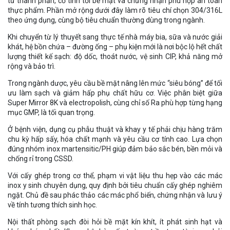
từ thành phần, cơ tính tới bề mặt và chứng nhận phù hợp an toàn
thực phẩm. Phần mở rộng dưới đây làm rõ tiêu chí chọn 304/316L
theo ứng dụng, cùng bộ tiêu chuẩn thường dùng trong ngành.
Khi chuyển từ lý thuyết sang thực tế nhà máy bia, sữa và nước giải
khát, hệ bồn chứa – đường ống – phụ kiện mới là nơi bộc lộ hết chất
lượng thiết kế sạch: độ dốc, thoát nước, vệ sinh CIP, khả năng mở
rộng và bảo trì.
Trong ngành dược, yêu cầu bề mặt nâng lên mức “siêu bóng” để tối
ưu làm sạch và giảm hấp phụ chất hữu cơ. Việc phân biệt giữa
Super Mirror 8K và electropolish, cùng chỉ số Ra phù hợp từng hạng
mục GMP, là tối quan trọng.
Ở bệnh viện, dụng cụ phẫu thuật và khay y tế phải chịu hàng trăm
chu kỳ hấp sấy, hóa chất mạnh và yêu cầu cơ tính cao. Lựa chọn
đúng nhóm inox martensitic/PH giúp đảm bảo sắc bén, bền mỏi và
chống rỉ trong CSSD.
Với cấy ghép trong cơ thể, phạm vi vật liệu thu hẹp vào các mác
inox y sinh chuyên dụng, quy định bởi tiêu chuẩn cấy ghép nghiêm
ngặt. Chủ đề sau phác thảo các mác phổ biến, chứng nhận và lưu ý
về tính tương thích sinh học.
Nội thất phòng sạch đòi hỏi bề mặt kín khít, ít phát sinh hạt và