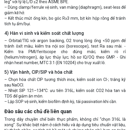
leg” với tỷ lệ L/D ≤2 theo ASME BPE.
– Dùng clamp/ferrule vệ sinh, van màng (diaphragm), seat-less để
giảm kẽ hở.
– Kết thúc mút ống kín, bo góc R≥3 mm, bịt kín hộp rỗng để tránh
tích tụ ẩm/bụi.
4) Hàn vi sinh và kiểm soát chất lượng
– Orbital/TIG với argon backing, O2 trong lòng ống <50 ppm để
tránh ôxít màu; kiểm tra nội soi (borescope), test Ra sau mài. -
Kiểm tra PMI/feritscope cho đúng mác; kiểm rò rỉ
(helium/nitrogen), áp lực thủy lực; hồ sơ IQ/OQ theo GMP. - Ghi
nhận heat number, MTC 3.1 (EN 10204) cho truy xuất lô.
5) Vận hành, CIP/SIP và hóa chất
– Chọn hóa chất CIP tương thích inox, kiểm soát ion Cl-; tráng kỹ
sau NaOCl.
– Nhiệt SIP 121–134°C: ưu tiên 316L; kiểm soát CO2 hòa tan và
TDS để giảm ăn mòn.
– Lập SOP vệ sinh, kiểm biofilm định kỳ, tái passivation khi cần.
Đào sâu các chủ đề liên quan
Trong dây chuyền chế biến thực phẩm, không chỉ “chọn 316L là
xong”. Sự khác biệt nằm ở cách hiểu và áp dụng tiêu chuẩn vật liệu,