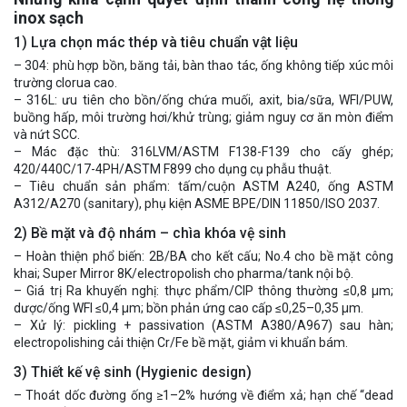
inox sạch
1) Lựa chọn mác thép và tiêu chuẩn vật liệu
– 304: phù hợp bồn, băng tải, bàn thao tác, ống không tiếp xúc môi
trường clorua cao.
– 316L: ưu tiên cho bồn/ống chứa muối, axit, bia/sữa, WFI/PUW,
buồng hấp, môi trường hơi/khử trùng; giảm nguy cơ ăn mòn điểm
và nứt SCC.
– Mác đặc thù: 316LVM/ASTM F138-F139 cho cấy ghép;
420/440C/17-4PH/ASTM F899 cho dụng cụ phẫu thuật.
– Tiêu chuẩn sản phẩm: tấm/cuộn ASTM A240, ống ASTM
A312/A270 (sanitary), phụ kiện ASME BPE/DIN 11850/ISO 2037.
2) Bề mặt và độ nhám – chìa khóa vệ sinh
– Hoàn thiện phổ biến: 2B/BA cho kết cấu; No.4 cho bề mặt công
khai; Super Mirror 8K/electropolish cho pharma/tank nội bộ.
– Giá trị Ra khuyến nghị: thực phẩm/CIP thông thường ≤0,8 µm;
dược/ống WFI ≤0,4 µm; bồn phản ứng cao cấp ≤0,25–0,35 µm.
– Xử lý: pickling + passivation (ASTM A380/A967) sau hàn;
electropolishing cải thiện Cr/Fe bề mặt, giảm vi khuẩn bám.
3) Thiết kế vệ sinh (Hygienic design)
– Thoát dốc đường ống ≥1–2% hướng về điểm xả; hạn chế “dead