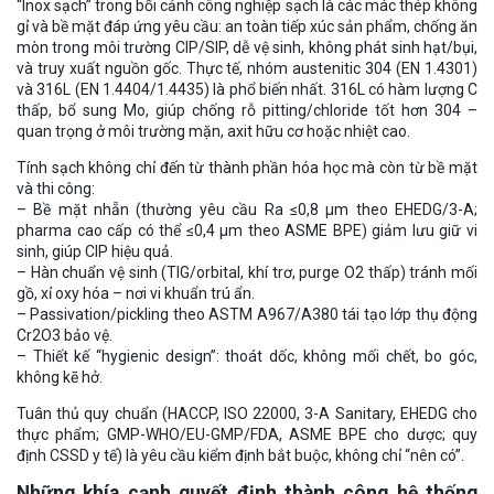
“Inox sạch” trong bối cảnh công nghiệp sạch là các mác thép không
gỉ và bề mặt đáp ứng yêu cầu: an toàn tiếp xúc sản phẩm, chống ăn
mòn trong môi trường CIP/SIP, dễ vệ sinh, không phát sinh hạt/bụi,
và truy xuất nguồn gốc. Thực tế, nhóm austenitic 304 (EN 1.4301)
và 316L (EN 1.4404/1.4435) là phổ biến nhất. 316L có hàm lượng C
thấp, bổ sung Mo, giúp chống rỗ pitting/chloride tốt hơn 304 –
quan trọng ở môi trường mặn, axit hữu cơ hoặc nhiệt cao.
Tính sạch không chỉ đến từ thành phần hóa học mà còn từ bề mặt
và thi công:
– Bề mặt nhẵn (thường yêu cầu Ra ≤0,8 µm theo EHEDG/3-A;
pharma cao cấp có thể ≤0,4 µm theo ASME BPE) giảm lưu giữ vi
sinh, giúp CIP hiệu quả.
– Hàn chuẩn vệ sinh (TIG/orbital, khí trơ, purge O2 thấp) tránh mối
gồ, xỉ oxy hóa – nơi vi khuẩn trú ẩn.
– Passivation/pickling theo ASTM A967/A380 tái tạo lớp thụ động
Cr2O3 bảo vệ.
– Thiết kế “hygienic design”: thoát dốc, không mối chết, bo góc,
không kẽ hở.
Tuân thủ quy chuẩn (HACCP, ISO 22000, 3-A Sanitary, EHEDG cho
thực phẩm; GMP-WHO/EU-GMP/FDA, ASME BPE cho dược; quy
định CSSD y tế) là yêu cầu kiểm định bắt buộc, không chỉ “nên có”.
Những khía cạnh quyết định thành công hệ thống