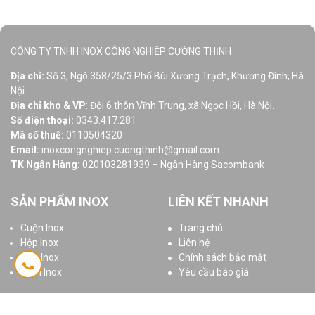
CÔNG TY TNHH INOX CÔNG NGHIỆP CƯỜNG THỊNH
Địa chỉ:
Số 3, Ngõ 358/25/3 Phố Bùi Xương Trạch, Khương Đình, Hà
Nội.
Địa chỉ kho & VP
: Đội 6 thôn Vĩnh Trung, xã Ngọc Hồi, Hà Nội.
Số điện thoại:
0343.417.281
Mã số thuế:
0110504320
Email:
inoxcongnghiep.cuongthinh@gmail.com
TK Ngân Hàng:
020103281939 – Ngân Hàng Sacombank
SẢN PHẨM INOX
LIÊN KẾT NHANH
Cuộn Inox
Trang chủ
Hộp Inox
Liên hệ
Ống Inox
Chính sách bảo mật
Tấm Inox
Yêu cầu báo giá