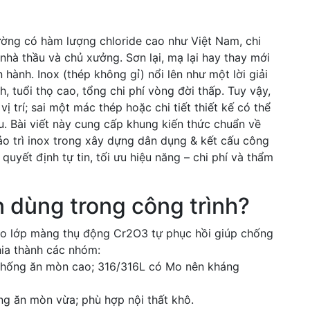
ường có hàm lượng chloride cao như Việt Nam, chi
ư, nhà thầu và chủ xưởng. Sơn lại, mạ lại hay thay mới
hành. Inox (thép không gỉ) nổi lên như một lời giải
, tuổi thọ cao, tổng chi phí vòng đời thấp. Tuy vậy,
 trí; sai một mác thép hoặc chi tiết thiết kế có thể
u. Bài viết này cung cấp khung kiến thức chuẩn về
 bảo trì inox trong xây dựng dân dụng & kết cấu công
quyết định tự tin, tối ưu hiệu năng – chi phí và thẩm
ên dùng trong công trình?
tạo lớp màng thụ động Cr2O3 tự phục hồi giúp chống
hia thành các nhóm:
, chống ăn mòn cao; 316/316L có Mo nên kháng
háng ăn mòn vừa; phù hợp nội thất khô.