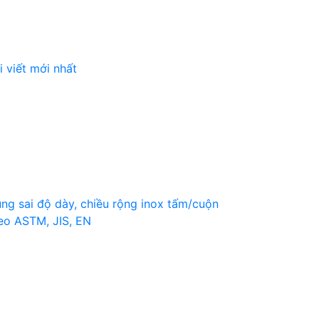
i viết mới nhất
ng sai độ dày, chiều rộng inox tấm/cuộn
eo ASTM, JIS, EN