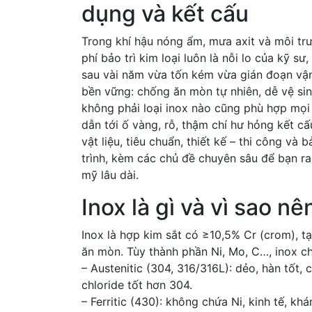
dụng và kết cấu
Trong khí hậu nóng ẩm, mưa axit và môi tr
phí bảo trì kim loại luôn là nỗi lo của kỹ s
sau vài năm vừa tốn kém vừa gián đoạn vận 
bền vững: chống ăn mòn tự nhiên, dễ vệ sinh
không phải loại inox nào cũng phù hợp mọi vị
dẫn tới ố vàng, rỗ, thậm chí hư hỏng kết cấ
vật liệu, tiêu chuẩn, thiết kế – thi công và
trình, kèm các chủ đề chuyên sâu để bạn ra 
mỹ lâu dài.
Inox là gì và vì sao n
Inox là hợp kim sắt có ≥10,5% Cr (crom), 
ăn mòn. Tùy thành phần Ni, Mo, C…, inox c
– Austenitic (304, 316/316L): dẻo, hàn tốt
chloride tốt hơn 304.
– Ferritic (430): không chứa Ni, kinh tế, k