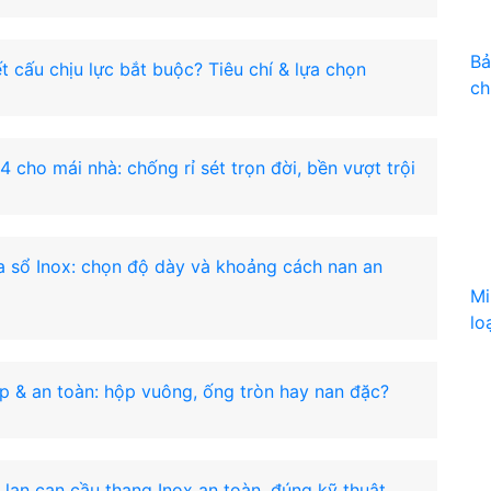
Bả
ết cấu chịu lực bắt buộc? Tiêu chí & lựa chọn
ch
 cho mái nhà: chống rỉ sét trọn đời, bền vượt trội
 sổ Inox: chọn độ dày và khoảng cách nan an
Mi
lo
p & an toàn: hộp vuông, ống tròn hay nan đặc?
g lan can cầu thang Inox an toàn, đúng kỹ thuật