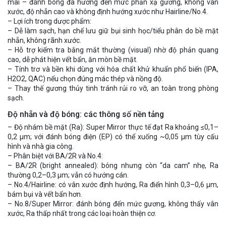
mài – đánh bóng đa hướng đến mức phản xạ gương, không vân
xước, độ nhẵn cao và không định hướng xước như Hairline/No.4.
– Lợi ích trong dược phẩm:
– Dễ làm sạch, hạn chế lưu giữ bụi sinh học/tiểu phân do bề mặt
nhẵn, không rãnh xước.
– Hỗ trợ kiểm tra bằng mắt thường (visual) nhờ độ phản quang
cao, dễ phát hiện vết bẩn, ăn mòn bề mặt.
– Tính trơ và bền khi dùng với hóa chất khử khuẩn phổ biến (IPA,
H2O2, QAC) nếu chọn đúng mác thép và nồng độ.
– Thay thế gương thủy tinh tránh rủi ro vỡ, an toàn trong phòng
sạch.
Độ nhẵn và độ bóng: các thông số nền tảng
– Độ nhám bề mặt (Ra): Super Mirror thực tế đạt Ra khoảng ≤0,1–
0,2 μm; với đánh bóng điện (EP) có thể xuống ~0,05 μm tùy cấu
hình và nhà gia công.
– Phân biệt với BA/2R và No.4:
– BA/2R (bright annealed): bóng nhưng còn “da cam” nhẹ, Ra
thường 0,2–0,3 μm; vẫn có hướng cán.
– No.4/Hairline: có vân xước định hướng, Ra điển hình 0,3–0,6 μm,
bám bụi và vết bẩn hơn.
– No.8/Super Mirror: đánh bóng đến mức gương, không thấy vân
xước, Ra thấp nhất trong các loại hoàn thiện cơ.