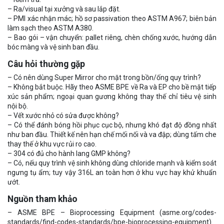
– Ra/visual tại xưởng và sau lắp đặt.
– PMI xác nhận mác; hồ sơ passivation theo ASTM A967; biên bản
làm sạch theo ASTM A380.
– Bao gói – vận chuyển: pallet riêng, chèn chống xước, hướng dẫn
bóc màng và vệ sinh ban đầu.
Câu hỏi thường gặp
– Có nên dùng Super Mirror cho mặt trong bồn/ống quy trình?
– Không bắt buộc. Hãy theo ASME BPE về Ra và EP cho bề mặt tiếp
xúc sản phẩm; ngoại quan gương không thay thế chỉ tiêu vệ sinh
nội bộ.
– Vết xước nhỏ có sửa được không?
– Có thể đánh bóng hồi phục cục bộ, nhưng khó đạt độ đồng nhất
như ban đầu. Thiết kế nên hạn chế mối nối và va đập; dùng tấm che
thay thế ở khu vực rủi ro cao.
– 304 có đủ cho hành lang GMP không?
– Có, nếu quy trình vệ sinh không dùng chloride mạnh và kiểm soát
ngưng tụ ẩm; tuy vậy 316L an toàn hơn ở khu vực hay khử khuẩn
ướt.
Nguồn tham khảo
– ASME BPE – Bioprocessing Equipment (asme.org/codes-
standards/find-codes-standards/bpe-bioprocessing-equipment)