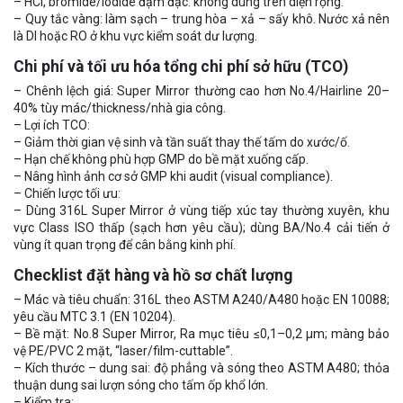
– HCl, bromide/iodide đậm đặc: không dùng trên diện rộng.
– Quy tắc vàng: làm sạch – trung hòa – xả – sấy khô. Nước xả nên
là DI hoặc RO ở khu vực kiểm soát dư lượng.
Chi phí và tối ưu hóa tổng chi phí sở hữu (TCO)
– Chênh lệch giá: Super Mirror thường cao hơn No.4/Hairline 20–
40% tùy mác/thickness/nhà gia công.
– Lợi ích TCO:
– Giảm thời gian vệ sinh và tần suất thay thế tấm do xước/ố.
– Hạn chế không phù hợp GMP do bề mặt xuống cấp.
– Nâng hình ảnh cơ sở GMP khi audit (visual compliance).
– Chiến lược tối ưu:
– Dùng 316L Super Mirror ở vùng tiếp xúc tay thường xuyên, khu
vực Class ISO thấp (sạch hơn yêu cầu); dùng BA/No.4 cải tiến ở
vùng ít quan trọng để cân bằng kinh phí.
Checklist đặt hàng và hồ sơ chất lượng
– Mác và tiêu chuẩn: 316L theo ASTM A240/A480 hoặc EN 10088;
yêu cầu MTC 3.1 (EN 10204).
– Bề mặt: No.8 Super Mirror, Ra mục tiêu ≤0,1–0,2 μm; màng bảo
vệ PE/PVC 2 mặt, “laser/film-cuttable”.
– Kích thước – dung sai: độ phẳng và sóng theo ASTM A480; thỏa
thuận dung sai lượn sóng cho tấm ốp khổ lớn.
– Kiểm tra: