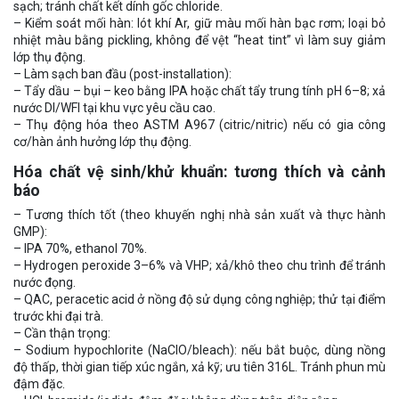
sạch; tránh chất kết dính gốc chloride.
– Kiểm soát mối hàn: lót khí Ar, giữ màu mối hàn bạc rơm; loại bỏ
nhiệt màu bằng pickling, không để vệt “heat tint” vì làm suy giảm
lớp thụ động.
– Làm sạch ban đầu (post-installation):
– Tẩy dầu – bụi – keo bằng IPA hoặc chất tẩy trung tính pH 6–8; xả
nước DI/WFI tại khu vực yêu cầu cao.
– Thụ động hóa theo ASTM A967 (citric/nitric) nếu có gia công
cơ/hàn ảnh hưởng lớp thụ động.
Hóa chất vệ sinh/khử khuẩn: tương thích và cảnh
báo
– Tương thích tốt (theo khuyến nghị nhà sản xuất và thực hành
GMP):
– IPA 70%, ethanol 70%.
– Hydrogen peroxide 3–6% và VHP; xả/khô theo chu trình để tránh
nước đọng.
– QAC, peracetic acid ở nồng độ sử dụng công nghiệp; thử tại điểm
trước khi đại trà.
– Cần thận trọng:
– Sodium hypochlorite (NaClO/bleach): nếu bắt buộc, dùng nồng
độ thấp, thời gian tiếp xúc ngắn, xả kỹ; ưu tiên 316L. Tránh phun mù
đậm đặc.