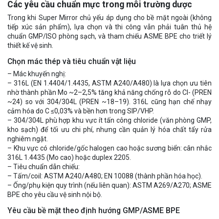
Các yêu cầu chuẩn mực trong môi trường dược
Trong khi Super Mirror chủ yếu áp dụng cho bề mặt ngoài (không
tiếp xúc sản phẩm), lựa chọn và thi công vẫn phải tuân thủ hệ
chuẩn GMP/ISO phòng sạch, và tham chiếu ASME BPE cho triết lý
thiết kế vệ sinh.
Chọn mác thép và tiêu chuẩn vật liệu
– Mác khuyến nghị:
– 316L (EN 1.4404/1.4435, ASTM A240/A480) là lựa chọn ưu tiên
nhờ thành phần Mo ~2–2,5% tăng khả năng chống rỗ do Cl- (PREN
~24) so với 304/304L (PREN ~18–19). 316L cũng hạn chế nhạy
cảm hóa do C ≤0,03% và bền hơn trong SIP/VHP.
– 304/304L phù hợp khu vực ít tấn công chloride (văn phòng GMP,
kho sạch) để tối ưu chi phí, nhưng cần quản lý hóa chất tẩy rửa
nghiêm ngặt.
– Khu vực có chloride/gốc halogen cao hoặc sương biển: cân nhắc
316L 1.4435 (Mo cao) hoặc duplex 2205.
– Tiêu chuẩn dẫn chiếu:
– Tấm/coil: ASTM A240/A480; EN 10088 (thành phần hóa học).
– Ống/phụ kiện quy trình (nếu liên quan): ASTM A269/A270; ASME
BPE cho yêu cầu vệ sinh nội bộ.
Yêu cầu bề mặt theo định hướng GMP/ASME BPE