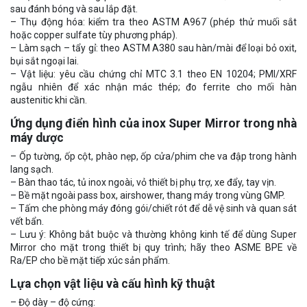
sau đánh bóng và sau lắp đặt.
– Thụ động hóa: kiểm tra theo ASTM A967 (phép thử muối sắt
hoặc copper sulfate tùy phương pháp).
– Làm sạch – tẩy gỉ: theo ASTM A380 sau hàn/mài để loại bỏ oxit,
bụi sắt ngoại lai.
– Vật liệu: yêu cầu chứng chỉ MTC 3.1 theo EN 10204; PMI/XRF
ngẫu nhiên để xác nhận mác thép; đo ferrite cho mối hàn
austenitic khi cần.
Ứng dụng điển hình của inox Super Mirror trong nhà
máy dược
– Ốp tường, ốp cột, phào nẹp, ốp cửa/phim che va đập trong hành
lang sạch.
– Bàn thao tác, tủ inox ngoài, vỏ thiết bị phụ trợ, xe đẩy, tay vịn.
– Bề mặt ngoài pass box, airshower, thang máy trong vùng GMP.
– Tấm che phòng máy đóng gói/chiết rót để dễ vệ sinh và quan sát
vết bẩn.
– Lưu ý: Không bắt buộc và thường không kinh tế để dùng Super
Mirror cho mặt trong thiết bị quy trình; hãy theo ASME BPE về
Ra/EP cho bề mặt tiếp xúc sản phẩm.
Lựa chọn vật liệu và cấu hình kỹ thuật
– Độ dày – độ cứng: