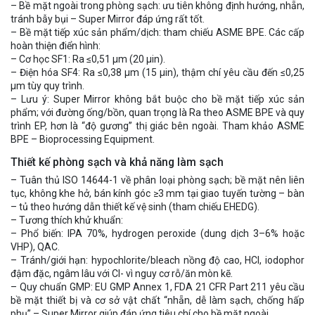
– Bề mặt ngoài trong phòng sạch: ưu tiên không định hướng, nhẵn,
tránh bẫy bụi – Super Mirror đáp ứng rất tốt.
– Bề mặt tiếp xúc sản phẩm/dịch: tham chiếu ASME BPE. Các cấp
hoàn thiện điển hình:
– Cơ học SF1: Ra ≤0,51 μm (20 μin).
– Điện hóa SF4: Ra ≤0,38 μm (15 μin), thậm chí yêu cầu đến ≤0,25
μm tùy quy trình.
– Lưu ý: Super Mirror không bắt buộc cho bề mặt tiếp xúc sản
phẩm; với đường ống/bồn, quan trọng là Ra theo ASME BPE và quy
trình EP, hơn là “độ gương” thị giác bên ngoài. Tham khảo ASME
BPE – Bioprocessing Equipment.
Thiết kế phòng sạch và khả năng làm sạch
– Tuân thủ ISO 14644-1 về phân loại phòng sạch; bề mặt nên liên
tục, không khe hở, bán kính góc ≥3 mm tại giao tuyến tường – bàn
– tủ theo hướng dẫn thiết kế vệ sinh (tham chiếu EHEDG).
– Tương thích khử khuẩn:
– Phổ biến: IPA 70%, hydrogen peroxide (dung dịch 3–6% hoặc
VHP), QAC.
– Tránh/giới hạn: hypochlorite/bleach nồng độ cao, HCl, iodophor
đậm đặc, ngâm lâu với Cl- vì nguy cơ rỗ/ăn mòn kẽ.
– Quy chuẩn GMP: EU GMP Annex 1, FDA 21 CFR Part 211 yêu cầu
bề mặt thiết bị và cơ sở vật chất “nhẵn, dễ làm sạch, chống hấp
phụ” – Super Mirror giúp đáp ứng tiêu chí cho bề mặt ngoài.