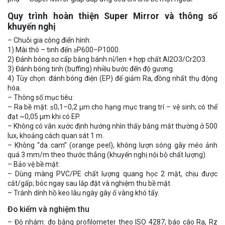
Quy trình hoàn thiện Super Mirror và thông số
khuyến nghị
– Chuỗi gia công điển hình:
1) Mài thô – tinh đến ≥P600–P1000.
2) Đánh bóng sơ cấp bằng bánh nỉ/len + hợp chất Al2O3/Cr2O3.
3) Đánh bóng tinh (buffing) nhiều bước đến độ gương.
4) Tùy chọn: đánh bóng điện (EP) để giảm Ra, đồng nhất thụ động
hóa.
– Thông số mục tiêu:
– Ra bề mặt: ≤0,1–0,2 μm cho hạng mục trang trí – vệ sinh; có thể
đạt ~0,05 μm khi có EP.
– Không có vân xước định hướng nhìn thấy bằng mắt thường ở 500
lux, khoảng cách quan sát 1 m.
– Không “da cam” (orange peel), không lượn sóng gây méo ảnh
quá 3 mm/m theo thước thẳng (khuyến nghị nội bộ chất lượng).
– Bảo vệ bề mặt:
– Dùng màng PVC/PE chất lượng quang học 2 mặt, chịu được
cắt/gấp; bóc ngay sau lắp đặt và nghiệm thu bề mặt.
– Tránh dính hồ keo lâu ngày gây ố vàng khó tẩy.
Đo kiểm và nghiệm thu
– Độ nhám: đo bằng profilometer theo ISO 4287; báo cáo Ra, Rz