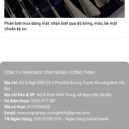
Phân biệt inox bằng mắt: nhận biết qua độ bóng, màu, bề mặt
chuẩn kỹ sư
CÔNG TY TNHH INOX CÔNG NGHIỆP CƯỜNG THỊNH
Địa chỉ:
Số 3, Ngõ 358/25/3 Phố Bùi Xương Trạch, Khương Đình, Hà
Nội.
Địa chỉ kho & VP
: Đội 6 thôn Vĩnh Trung, xã Ngọc Hồi, Hà Nội.
Số điện thoại:
0343.417.281
Mã số thuế:
0110504320
Email:
inoxcongnghiep.cuongthinh@gmail.com
TK Ngân Hàng:
020103281939 – Ngân Hàng Sacombank