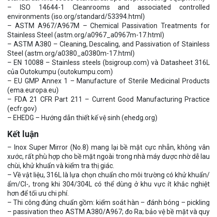
– ISO 14644-1 Cleanrooms and associated controlled
environments (iso.org/standard/53394.html)
– ASTM A967/A967M – Chemical Passivation Treatments for
Stainless Steel (astm.org/a0967_a0967m-17.html)
– ASTM A380 – Cleaning, Descaling, and Passivation of Stainless
Steel (astm.org/a0380_a0380m-17.html)
– EN 10088 – Stainless steels (bsigroup.com) và Datasheet 316L
của Outokumpu (outokumpu.com)
– EU GMP Annex 1 – Manufacture of Sterile Medicinal Products
(ema.europa.eu)
– FDA 21 CFR Part 211 – Current Good Manufacturing Practice
(ecfr.gov)
– EHEDG – Hướng dẫn thiết kế vệ sinh (ehedg.org)
Kết luận
– Inox Super Mirror (No.8) mang lại bề mặt cực nhẵn, không vân
xước, rất phù hợp cho bề mặt ngoài trong nhà máy dược nhờ dễ lau
chùi, khử khuẩn và kiểm tra thị giác.
– Về vật liệu, 316L là lựa chọn chuẩn cho môi trường có khử khuẩn/
ẩm/Cl-, trong khi 304/304L có thể dùng ở khu vực ít khắc nghiệt
hơn để tối ưu chi phí.
– Thi công đúng chuẩn gồm: kiểm soát hàn – đánh bóng – pickling
– passivation theo ASTM A380/A967; đo Ra; bảo vệ bề mặt và quy