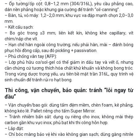
– Ốp tường/ốp cột: 0,8–1,2 mm (304/316L), yêu cầu phẳng cao,
dán nền phẳng hoặc khung gia cường để tránh “oil-canning”.
– Bàn, tủ, vỏ máy: 1,2–2,0 mm; khu vực va đập mạnh chọn 2,0–3,0
mm.
– Kết cấu sạch:
– Bo góc trong ≥3 mm; liên kết kín, không khe capillary; vít
chìm/nắp che vít.
– Hạn chế hàn ngoài công trường; nếu phải hàn, mài – đánh bóng
phục hồi đồng cấp, sau đó pickling + passivation.
– Phủ chống vân tay (AFP):
– Lớp phủ hữu cơ/sol-gel có thể giảm in dấu tay và vết ố, nhưng
cần chứng cứ tương thích hóa chất khử khuẩn và không bong tróc.
Trong vùng dược trọng yếu, ưu tiên bề mặt trần 316L, quy trình vệ
sinh chuẩn để tránh rủi ro hạt bong.
Thi công, vận chuyển, bảo quản: tránh “lỗi ngay từ
đầu”
– Vận chuyển/bao gói: dùng tấm đệm mềm, chèn foam, kê phẳng;
không kéo lê. Pallet riêng cho tấm Super Mirror.
– Tránh nhiễm bẩn sắt: dụng cụ riêng cho inox; không mài thép
carbon gần khu vực inox; phủ bạt khi thi công hỗn hợp.
– Lắp đặt:
– Chỉ bóc màng bảo vệ khi vào không gian sạch; dùng găng nitrile