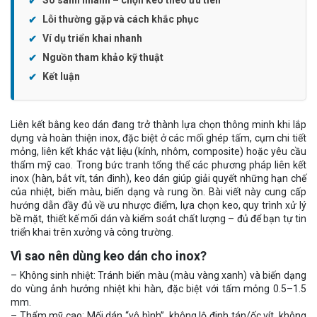
Lỗi thường gặp và cách khắc phục
Ví dụ triển khai nhanh
Nguồn tham khảo kỹ thuật
Kết luận
Liên kết bằng keo dán đang trở thành lựa chọn thông minh khi lắp
dựng và hoàn thiện inox, đặc biệt ở các mối ghép tấm, cụm chi tiết
mỏng, liên kết khác vật liệu (kính, nhôm, composite) hoặc yêu cầu
thẩm mỹ cao. Trong bức tranh tổng thể các phương pháp liên kết
inox (hàn, bắt vít, tán đinh), keo dán giúp giải quyết những hạn chế
của nhiệt, biến màu, biến dạng và rung ồn. Bài viết này cung cấp
hướng dẫn đầy đủ về ưu nhược điểm, lựa chọn keo, quy trình xử lý
bề mặt, thiết kế mối dán và kiểm soát chất lượng – đủ để bạn tự tin
triển khai trên xưởng và công trường.
Vì sao nên dùng keo dán cho inox?
– Không sinh nhiệt: Tránh biến màu (màu vàng xanh) và biến dạng
do vùng ảnh hưởng nhiệt khi hàn, đặc biệt với tấm mỏng 0.5–1.5
mm.
– Thẩm mỹ cao: Mối dán “vô hình”, không lộ đinh tán/ốc vít, không