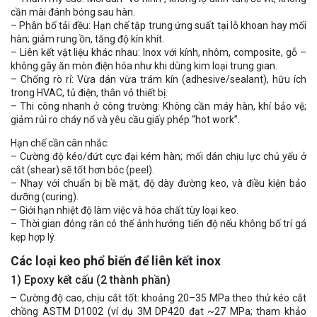
cần mài đánh bóng sau hàn.
– Phân bố tải đều: Hạn chế tập trung ứng suất tại lỗ khoan hay mối
hàn; giảm rung ồn, tăng độ kín khít.
– Liên kết vật liệu khác nhau: Inox với kính, nhôm, composite, gỗ –
không gây ăn mòn điện hóa như khi dùng kim loại trung gian.
– Chống rò rỉ: Vừa dán vừa trám kín (adhesive/sealant), hữu ích
trong HVAC, tủ điện, thân vỏ thiết bị.
– Thi công nhanh ở công trường: Không cần máy hàn, khí bảo vệ;
giảm rủi ro cháy nổ và yêu cầu giấy phép “hot work”.
Hạn chế cần cân nhắc:
– Cường độ kéo/đứt cực đại kém hàn; mối dán chịu lực chủ yếu ở
cắt (shear) sẽ tốt hơn bóc (peel).
– Nhạy với chuẩn bị bề mặt, độ dày đường keo, và điều kiện bảo
dưỡng (curing).
– Giới hạn nhiệt độ làm việc và hóa chất tùy loại keo.
– Thời gian đóng rắn có thể ảnh hưởng tiến độ nếu không bố trí gá
kẹp hợp lý.
Các loại keo phổ biến để liên kết inox
1) Epoxy kết cấu (2 thành phần)
– Cường độ cao, chịu cắt tốt: khoảng 20–35 MPa theo thử kéo cắt
chồng ASTM D1002 (ví dụ 3M DP420 đạt ~27 MPa; tham khảo