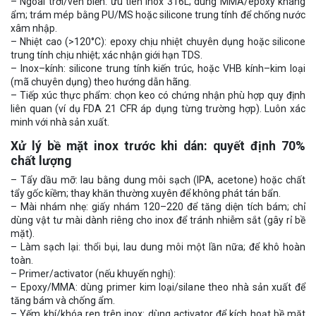
– Ngoài trời/ven biển: ưu tiên inox 316L; dùng MMA/epoxy kháng
ẩm; trám mép bằng PU/MS hoặc silicone trung tính để chống nước
xâm nhập.
– Nhiệt cao (>120°C): epoxy chịu nhiệt chuyên dụng hoặc silicone
trung tính chịu nhiệt; xác nhận giới hạn TDS.
– Inox–kính: silicone trung tính kiến trúc, hoặc VHB kính–kim loại
(mã chuyên dụng) theo hướng dẫn hãng.
– Tiếp xúc thực phẩm: chọn keo có chứng nhận phù hợp quy định
liên quan (ví dụ FDA 21 CFR áp dụng từng trường hợp). Luôn xác
minh với nhà sản xuất.
Xử lý bề mặt inox trước khi dán: quyết định 70%
chất lượng
– Tẩy dầu mỡ: lau bằng dung môi sạch (IPA, acetone) hoặc chất
tẩy gốc kiềm; thay khăn thường xuyên để không phát tán bẩn.
– Mài nhám nhẹ: giấy nhám 120–220 để tăng diện tích bám; chỉ
dùng vật tư mài dành riêng cho inox để tránh nhiễm sắt (gây rỉ bề
mặt).
– Làm sạch lại: thổi bụi, lau dung môi một lần nữa; để khô hoàn
toàn.
– Primer/activator (nếu khuyến nghị):
– Epoxy/MMA: dùng primer kim loại/silane theo nhà sản xuất để
tăng bám và chống ẩm.
– Yếm khí/khóa ren trên inox: dùng activator để kích hoạt bề mặt