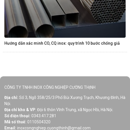
Hướng dẫn xác minh CO, CQ inox: quy trình 10 bước chống giả
CÔNG TY TNHH INOX CÔNG NGHIỆP CƯỜNG THỊNH
Địa chỉ:
Số 3, Ngõ 358/25/3 Phố Bùi Xương Trạch, Khương Đình, Hà
Nội.
Địa chỉ kho & VP
: Đội 6 thôn Vĩnh Trung, xã Ngọc Hồi, Hà Nội.
Số điện thoại:
0343.417.281
Mã số thuế:
0110504320
Email:
inoxcongnghiep.cuongthinh@gmail.com