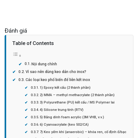
Đánh giá
Table of Contents
Nội dung chính
Vì sao nên dùng keo dán cho inox?
Các loại keo phổ biến để liên kết inox
1) Epoxy kết cấu (2 thành phần)
2) MMA – methyl methacrylate (2 thành phần)
3) Polyurethane (PU) kết cấu / MS Polymer lai
4) Silicone trung tính (RTV)
5) Băng dính foam acrylic (3M VHB, v.v.)
6) Cyanoacrylate (keo 502/CA)
7) Keo yếm khí (anaerobic) – khóa ren, cố định ổ/bạc