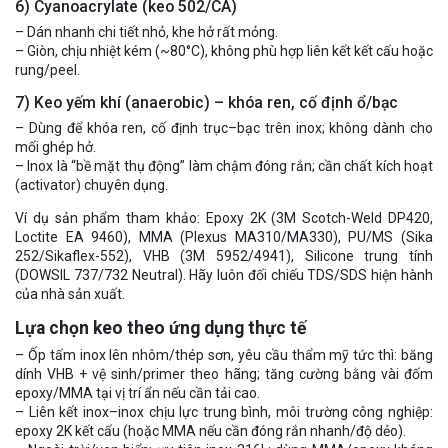
6) Cyanoacrylate (keo 502/CA)
– Dán nhanh chi tiết nhỏ, khe hở rất mỏng.
– Giòn, chịu nhiệt kém (~80°C), không phù hợp liên kết kết cấu hoặc
rung/peel.
7) Keo yếm khí (anaerobic) – khóa ren, cố định ổ/bạc
– Dùng để khóa ren, cố định trục–bạc trên inox; không dành cho
mối ghép hở.
– Inox là “bề mặt thụ động” làm chậm đóng rắn; cần chất kích hoạt
(activator) chuyên dụng.
Ví dụ sản phẩm tham khảo: Epoxy 2K (3M Scotch-Weld DP420,
Loctite EA 9460), MMA (Plexus MA310/MA330), PU/MS (Sika
252/Sikaflex-552), VHB (3M 5952/4941), Silicone trung tính
(DOWSIL 737/732 Neutral). Hãy luôn đối chiếu TDS/SDS hiện hành
của nhà sản xuất.
Lựa chọn keo theo ứng dụng thực tế
– Ốp tấm inox lên nhôm/thép sơn, yêu cầu thẩm mỹ tức thì: băng
dính VHB + vệ sinh/primer theo hãng; tăng cường bằng vài đốm
epoxy/MMA tại vị trí ẩn nếu cần tải cao.
– Liên kết inox–inox chịu lực trung bình, môi trường công nghiệp:
epoxy 2K kết cấu (hoặc MMA nếu cần đóng rắn nhanh/độ dẻo).