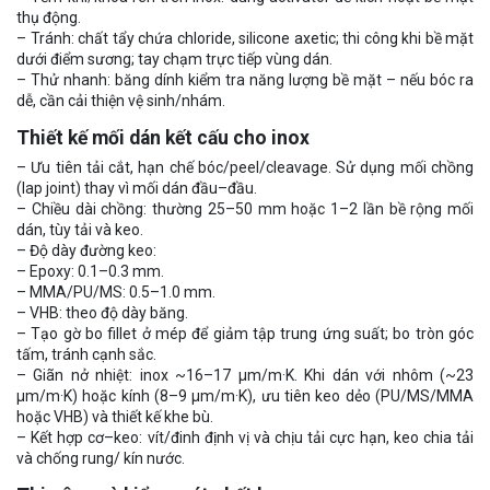
thụ động.
– Tránh: chất tẩy chứa chloride, silicone axetic; thi công khi bề mặt
dưới điểm sương; tay chạm trực tiếp vùng dán.
– Thử nhanh: băng dính kiểm tra năng lượng bề mặt – nếu bóc ra
dễ, cần cải thiện vệ sinh/nhám.
Thiết kế mối dán kết cấu cho inox
– Ưu tiên tải cắt, hạn chế bóc/peel/cleavage. Sử dụng mối chồng
(lap joint) thay vì mối dán đầu–đầu.
– Chiều dài chồng: thường 25–50 mm hoặc 1–2 lần bề rộng mối
dán, tùy tải và keo.
– Độ dày đường keo:
– Epoxy: 0.1–0.3 mm.
– MMA/PU/MS: 0.5–1.0 mm.
– VHB: theo độ dày băng.
– Tạo gờ bo fillet ở mép để giảm tập trung ứng suất; bo tròn góc
tấm, tránh cạnh sắc.
– Giãn nở nhiệt: inox ~16–17 µm/m·K. Khi dán với nhôm (~23
µm/m·K) hoặc kính (8–9 µm/m·K), ưu tiên keo dẻo (PU/MS/MMA
hoặc VHB) và thiết kế khe bù.
– Kết hợp cơ–keo: vít/đinh định vị và chịu tải cực hạn, keo chia tải
và chống rung/ kín nước.