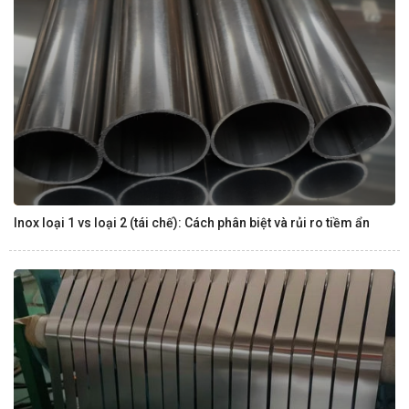
Inox loại 1 vs loại 2 (tái chế): Cách phân biệt và rủi ro tiềm ẩn