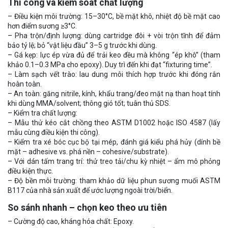
Thi công và kiểm soát chất lượng
– Điều kiện môi trường: 15–30°C, bề mặt khô, nhiệt độ bề mặt cao
hơn điểm sương ≥3°C.
– Pha trộn/định lượng: dùng cartridge đôi + vòi trộn tĩnh để đảm
bảo tỷ lệ; bỏ “vật liệu đầu” 3–5 g trước khi dùng.
– Gá kẹp: lực ép vừa đủ để trải keo đều mà không “ép khô” (tham
khảo 0.1–0.3 MPa cho epoxy). Duy trì đến khi đạt “fixturing time”.
– Làm sạch vết trào: lau dung môi thích hợp trước khi đóng rắn
hoàn toàn.
– An toàn: găng nitrile, kính, khẩu trang/đeo mặt nạ than hoạt tính
khi dùng MMA/solvent; thông gió tốt; tuân thủ SDS.
– Kiểm tra chất lượng:
– Mẫu thử kéo cắt chồng theo ASTM D1002 hoặc ISO 4587 (lấy
mẫu cùng điều kiện thi công).
– Kiểm tra xé bóc cục bộ tại mép, đánh giá kiểu phá hủy (dính bề
mặt – adhesive vs. phá nền – cohesive/substrate).
– Với dán tấm trang trí: thử treo tải/chu kỳ nhiệt – ẩm mô phỏng
điều kiện thực.
– Độ bền môi trường: tham khảo dữ liệu phun sương muối ASTM
B117 của nhà sản xuất để ước lượng ngoài trời/biển.
So sánh nhanh – chọn keo theo ưu tiên
– Cường độ cao, kháng hóa chất: Epoxy.