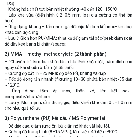
TDS).
– Kháng hóa chất tốt, bền nhiệt thường -40 đến 120–150°C.
– Lấp khe vừa (điển hình 0.2–0.5 mm; loại gia cường có thể lớn
hơn).
– Ứng dụng: khung – tấm inox, gá đỡ chịu tải, liên kết inox–kim loại
khác cần độ cứng.
– Lưu ý: Giòn hơn PU/MMA; thiết kế để giảm tải bóc/peel; kiểm soát
độ dày keo bằng bi chặn/spacer.
2) MMA – methyl methacrylate (2 thành phần)
– “Chuyên trị” kim loại khó dán, chịu lệch khớp tốt, bám dính cao
ngay cả khi chuẩn bị bề mặt tối thiểu.
– Cường độ cắt 18–25 MPa; độ dẻo tốt, kháng va đập.
– Tốc độ đóng rắn nhanh (fixturing 10–30 phút), bền nhiệt -55 đến
~120°C.
– Ứng dụng: tấm ốp inox, thân vỏ, liên kết inox–
composite/nhựa/nhôm.
– Lưu ý: Mùi mạnh; cần thông gió; điều khiển khe dán 0.5–1.0 mm
cho hiệu quả tối ưu.
3) Polyurethane (PU) kết cấu / MS Polymer lai
– Độ dẻo cao, giảm rung ồn, bù giãn nở khác vật liệu tốt.
– Cường độ trung bình (8–15 MPa), làm việc -40 đến ~90°C.