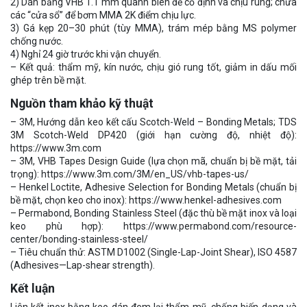
2) Dán băng VHB 1.1 mm quanh biên để cố định và chịu rung; chừa
các “cửa sổ” để bơm MMA 2K điểm chịu lực.
3) Gá kẹp 20–30 phút (tùy MMA), trám mép bằng MS polymer
chống nước.
4) Nghỉ 24 giờ trước khi vận chuyển.
– Kết quả: thẩm mỹ, kín nước, chịu gió rung tốt, giảm in dấu mối
ghép trên bề mặt.
Nguồn tham khảo kỹ thuật
– 3M, Hướng dẫn keo kết cấu Scotch-Weld – Bonding Metals; TDS
3M Scotch-Weld DP420 (giới hạn cường độ, nhiệt độ):
https://www.3m.com
– 3M, VHB Tapes Design Guide (lựa chọn mã, chuẩn bị bề mặt, tải
trọng): https://www.3m.com/3M/en_US/vhb-tapes-us/
– Henkel Loctite, Adhesive Selection for Bonding Metals (chuẩn bị
bề mặt, chọn keo cho inox): https://www.henkel-adhesives.com
– Permabond, Bonding Stainless Steel (đặc thù bề mặt inox và loại
keo phù hợp): https://www.permabond.com/resource-
center/bonding-stainless-steel/
– Tiêu chuẩn thử: ASTM D1002 (Single-Lap-Joint Shear), ISO 4587
(Adhesives—Lap-shear strength).
Kết luận
Liên kết inox bằng keo dán đem lại thẩm mỹ, chống biến dạng và