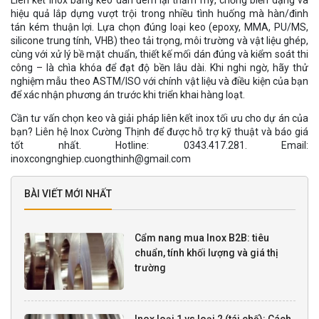
hiệu quả lắp dựng vượt trội trong nhiều tình huống mà hàn/đinh
tán kém thuận lợi. Lựa chọn đúng loại keo (epoxy, MMA, PU/MS,
silicone trung tính, VHB) theo tải trọng, môi trường và vật liệu ghép,
cùng với xử lý bề mặt chuẩn, thiết kế mối dán đúng và kiểm soát thi
công – là chìa khóa để đạt độ bền lâu dài. Khi nghi ngờ, hãy thử
nghiệm mẫu theo ASTM/ISO với chính vật liệu và điều kiện của bạn
để xác nhận phương án trước khi triển khai hàng loạt.
Cần tư vấn chọn keo và giải pháp liên kết inox tối ưu cho dự án của
bạn? Liên hệ Inox Cường Thịnh để được hỗ trợ kỹ thuật và báo giá
tốt nhất. Hotline: 0343.417.281. Email:
inoxcongnghiep.cuongthinh@gmail.com
BÀI VIẾT MỚI NHẤT
Cẩm nang mua Inox B2B: tiêu
chuẩn, tính khối lượng và giá thị
trường
Inox loại 1 vs loại 2 (tái chế): Cách