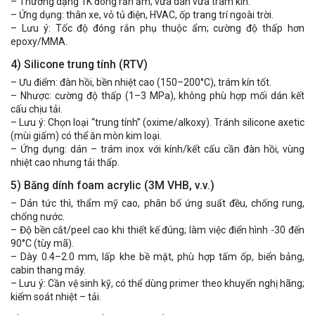
– Thường dạng 1K đóng rắn ẩm; vừa dán vừa trám kín.
– Ứng dụng: thân xe, vỏ tủ điện, HVAC, ốp trang trí ngoài trời.
– Lưu ý: Tốc độ đóng rắn phụ thuộc ẩm; cường độ thấp hơn
epoxy/MMA.
4) Silicone trung tính (RTV)
– Ưu điểm: đàn hồi, bền nhiệt cao (150–200°C), trám kín tốt.
– Nhược: cường độ thấp (1–3 MPa), không phù hợp mối dán kết
cấu chịu tải.
– Lưu ý: Chọn loại “trung tính” (oxime/alkoxy). Tránh silicone axetic
(mùi giấm) có thể ăn mòn kim loại.
– Ứng dụng: dán – trám inox với kính/kết cấu cần đàn hồi, vùng
nhiệt cao nhưng tải thấp.
5) Băng dính foam acrylic (3M VHB, v.v.)
– Dán tức thì, thẩm mỹ cao, phân bố ứng suất đều, chống rung,
chống nước.
– Độ bền cắt/peel cao khi thiết kế đúng; làm việc điển hình -30 đến
90°C (tùy mã).
– Dày 0.4–2.0 mm, lấp khe bề mặt, phù hợp tấm ốp, biển bảng,
cabin thang máy.
– Lưu ý: Cần vệ sinh kỹ, có thể dùng primer theo khuyến nghị hãng;
kiểm soát nhiệt – tải.