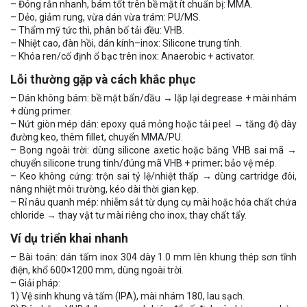
– Đóng rắn nhanh, bám tốt trên bề mặt ít chuẩn bị: MMA.
– Dẻo, giảm rung, vừa dán vừa trám: PU/MS.
– Thẩm mỹ tức thì, phân bố tải đều: VHB.
– Nhiệt cao, đàn hồi, dán kính–inox: Silicone trung tính.
– Khóa ren/cố định ổ bạc trên inox: Anaerobic + activator.
Lỗi thường gặp và cách khắc phục
– Dán không bám: bề mặt bẩn/dầu → lặp lại degrease + mài nhám
+ dùng primer.
– Nứt giòn mép dán: epoxy quá mỏng hoặc tải peel → tăng độ dày
đường keo, thêm fillet, chuyển MMA/PU.
– Bong ngoài trời: dùng silicone axetic hoặc băng VHB sai mã →
chuyển silicone trung tính/đúng mã VHB + primer; bảo vệ mép.
– Keo không cứng: trộn sai tỷ lệ/nhiệt thấp → dùng cartridge đôi,
nâng nhiệt môi trường, kéo dài thời gian kẹp.
– Rỉ nâu quanh mép: nhiễm sắt từ dụng cụ mài hoặc hóa chất chứa
chloride → thay vật tư mài riêng cho inox, thay chất tẩy.
Ví dụ triển khai nhanh
– Bài toán: dán tấm inox 304 dày 1.0 mm lên khung thép sơn tĩnh
điện, khổ 600×1200 mm, dùng ngoài trời.
– Giải pháp:
1) Vệ sinh khung và tấm (IPA), mài nhám 180, lau sạch.