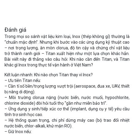
Đánh giá
Trong mọi so sánh vật liệu kim loại, Inox (thép không gỉ) thường là
“chuẩn mặc định”. Nhưng khi bước vào các ứng dụng kỹ thuật cao
– nơi trọng lượng, ăn mòn clorua, độ tin cậy và chứng chỉ vật liệu
trở thành ranh giới – Titan xuất hiện như một lựa chọn khác hẳn.
Bài viết này đi thẳng vào câu hỏi: Khi nào cần đến Titan, và Titan
khác gì Inox trong thực tế vận hành ở Việt Nam?
Kết luận nhanh: Khi nào chọn Titan thay vì Inox?
– Ưu tiên Titan nếu:
– Cần tỉ số bền/trọng lượng vượt trội (aerospace, đua xe, UAV, thiết
bị nâng di động).
– Môi trường clorua nặng (nước biển, nước muối, hypochlorite,
chlorine dioxide) đòi hỏi tuổi thọ “gần như miễn bảo trì”.
– Ứng dụng y sinh/tiếp xúc cơ thể (implant, dụng cụ y tế) yêu cầu
tính trơ sinh học cao.
– Hệ thống quan trọng, chi phí dừng máy cao (bộ trao đổi nhiệt
nước biển, chlor-alkali, khử mặn RO).
– Giữ Inox nếu: