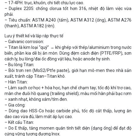
– 17-4PH: trục, khuôn, chi tiết chịu lực cao.
– Duplex 2205: chống clorua tốt hơn 316, nhiệt độ làm việc vừa
phải.
– Tiêu chuẩn: ASTM A240 (tấm), ASTM A312 (ống), ASTM A276
(thanh), ASTM A182 (rèn).
Lưu ý thiết kế và lắp ráp thực tế
– Galvanic corrosion:
– Titan là kim loại “quý” → khi ghép với thép/aluminium trong nước
biển, phần kia dễ bị ăn mòn. Dùng đệm cách điện (PTFE/FRP), sơn
cách ly, bu lông/đai ốc đồng vật liệu, hoặc anode hy sinh.
– Bu lông Titan:
– Bôi trơn ren (MoS2/Ptfe paste), giới hạn mô-men theo nhà sản
xuất; tránh cặp Titan–Titan khô.
– Hàn Titan:
– Làm sạch cơ học + hóa học, hạn chế chạm tay; tốc độ khí trơ cao,
màn che đuôi hồ quang (trailing shield); màu mối hàn phải bạc rơm
– xanh nhạt, không xám/tím đen.
– Gia công:
– Dùng dao HSS-Co hoặc carbide phủ, tốc độ cắt thấp, lượng ăn
dao cao vừa đủ; làm mát áp lực cao.
– Kết cấu Titan:
– Do E thấp, tăng momen quán tính tiết diện (dạng ống) để đạt độ
cứng vững tương đương Inox.