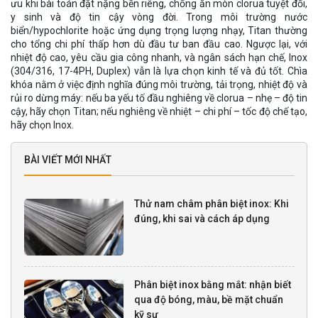
ưu khi bài toán đặt nặng bền riêng, chống ăn mòn clorua tuyệt đối,
y sinh và độ tin cậy vòng đời. Trong môi trường nước
biển/hypochlorite hoặc ứng dụng trọng lượng nhạy, Titan thường
cho tổng chi phí thấp hơn dù đầu tư ban đầu cao. Ngược lại, với
nhiệt độ cao, yêu cầu gia công nhanh, và ngân sách hạn chế, Inox
(304/316, 17-4PH, Duplex) vẫn là lựa chọn kinh tế và đủ tốt. Chìa
khóa nằm ở việc định nghĩa đúng môi trường, tải trọng, nhiệt độ và
rủi ro dừng máy: nếu ba yếu tố đầu nghiêng về clorua – nhẹ – độ tin
cậy, hãy chọn Titan; nếu nghiêng về nhiệt – chi phí – tốc độ chế tạo,
hãy chọn Inox.
BÀI VIẾT MỚI NHẤT
Thử nam châm phân biệt inox: Khi
đúng, khi sai và cách áp dụng
Phân biệt inox bằng mắt: nhận biết
qua độ bóng, màu, bề mặt chuẩn
kỹ sư