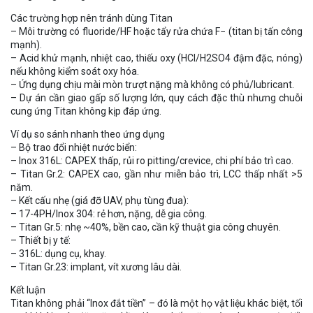
Các trường hợp nên tránh dùng Titan
– Môi trường có fluoride/HF hoặc tẩy rửa chứa F− (titan bị tấn công
mạnh).
– Acid khử mạnh, nhiệt cao, thiếu oxy (HCl/H2SO4 đậm đặc, nóng)
nếu không kiểm soát oxy hóa.
– Ứng dụng chịu mài mòn trượt nặng mà không có phủ/lubricant.
– Dự án cần giao gấp số lượng lớn, quy cách đặc thù nhưng chuỗi
cung ứng Titan không kịp đáp ứng.
Ví dụ so sánh nhanh theo ứng dụng
– Bộ trao đổi nhiệt nước biển:
– Inox 316L: CAPEX thấp, rủi ro pitting/crevice, chi phí bảo trì cao.
– Titan Gr.2: CAPEX cao, gần như miễn bảo trì, LCC thấp nhất >5
năm.
– Kết cấu nhẹ (giá đỡ UAV, phụ tùng đua):
– 17-4PH/Inox 304: rẻ hơn, nặng, dễ gia công.
– Titan Gr.5: nhẹ ~40%, bền cao, cần kỹ thuật gia công chuyên.
– Thiết bị y tế:
– 316L: dụng cụ, khay.
– Titan Gr.23: implant, vít xương lâu dài.
Kết luận
Titan không phải “Inox đắt tiền” – đó là một họ vật liệu khác biệt, tối