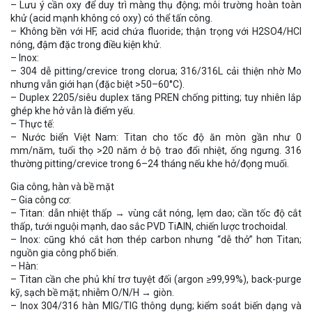
– Lưu ý cần oxy để duy trì màng thụ động; môi trường hoàn toàn
khử (acid mạnh không có oxy) có thể tấn công.
– Không bền với HF, acid chứa fluoride; thận trọng với H2SO4/HCl
nóng, đậm đặc trong điều kiện khử.
– Inox:
– 304 dễ pitting/crevice trong clorua; 316/316L cải thiện nhờ Mo
nhưng vẫn giới hạn (đặc biệt >50–60°C).
– Duplex 2205/siêu duplex tăng PREN chống pitting; tuy nhiên lắp
ghép khe hở vẫn là điểm yếu.
– Thực tế:
– Nước biển Việt Nam: Titan cho tốc độ ăn mòn gần như 0
mm/năm, tuổi thọ >20 năm ở bộ trao đổi nhiệt, ống ngưng. 316
thường pitting/crevice trong 6–24 tháng nếu khe hở/đọng muối.
Gia công, hàn và bề mặt
– Gia công cơ:
– Titan: dẫn nhiệt thấp → vùng cắt nóng, lẹm dao; cần tốc độ cắt
thấp, tưới nguội mạnh, dao sắc PVD TiAlN, chiến lược trochoidal.
– Inox: cũng khó cắt hơn thép carbon nhưng “dễ thở” hơn Titan;
nguồn gia công phổ biến.
– Hàn:
– Titan cần che phủ khí trơ tuyệt đối (argon ≥99,99%), back-purge
kỹ, sạch bề mặt; nhiễm O/N/H → giòn.
– Inox 304/316 hàn MIG/TIG thông dụng; kiểm soát biến dạng và