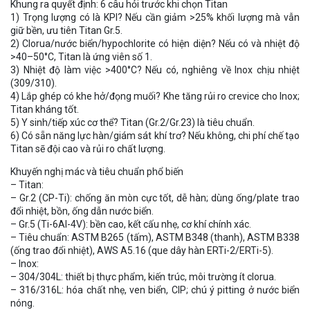
Khung ra quyết định: 6 câu hỏi trước khi chọn Titan
1) Trọng lượng có là KPI? Nếu cần giảm >25% khối lượng mà vẫn
giữ bền, ưu tiên Titan Gr.5.
2) Clorua/nước biển/hypochlorite có hiện diện? Nếu có và nhiệt độ
>40–50°C, Titan là ứng viên số 1.
3) Nhiệt độ làm việc >400°C? Nếu có, nghiêng về Inox chịu nhiệt
(309/310).
4) Lắp ghép có khe hở/đọng muối? Khe tăng rủi ro crevice cho Inox;
Titan kháng tốt.
5) Y sinh/tiếp xúc cơ thể? Titan (Gr.2/Gr.23) là tiêu chuẩn.
6) Có sẵn năng lực hàn/giám sát khí trơ? Nếu không, chi phí chế tạo
Titan sẽ đội cao và rủi ro chất lượng.
Khuyến nghị mác và tiêu chuẩn phổ biến
– Titan:
– Gr.2 (CP-Ti): chống ăn mòn cực tốt, dễ hàn; dùng ống/plate trao
đổi nhiệt, bồn, ống dẫn nước biển.
– Gr.5 (Ti-6Al-4V): bền cao, kết cấu nhẹ, cơ khí chính xác.
– Tiêu chuẩn: ASTM B265 (tấm), ASTM B348 (thanh), ASTM B338
(ống trao đổi nhiệt), AWS A5.16 (que dây hàn ERTi-2/ERTi-5).
– Inox:
– 304/304L: thiết bị thực phẩm, kiến trúc, môi trường ít clorua.
– 316/316L: hóa chất nhẹ, ven biển, CIP; chú ý pitting ở nước biển
nóng.