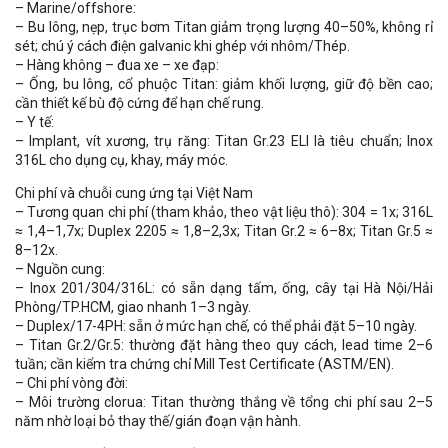
– Marine/offshore:
– Bu lông, nẹp, trục bơm Titan giảm trọng lượng 40–50%, không rỉ
sét; chú ý cách điện galvanic khi ghép với nhôm/Thép.
– Hàng không – đua xe – xe đạp:
– Ống, bu lông, cổ phuộc Titan: giảm khối lượng, giữ độ bền cao;
cần thiết kế bù độ cứng để hạn chế rung.
– Y tế:
– Implant, vít xương, trụ răng: Titan Gr.23 ELI là tiêu chuẩn; Inox
316L cho dụng cụ, khay, máy móc.
Chi phí và chuỗi cung ứng tại Việt Nam
– Tương quan chi phí (tham khảo, theo vật liệu thô): 304 = 1x; 316L
≈ 1,4–1,7x; Duplex 2205 ≈ 1,8–2,3x; Titan Gr.2 ≈ 6–8x; Titan Gr.5 ≈
8–12x.
– Nguồn cung:
– Inox 201/304/316L: có sẵn dạng tấm, ống, cây tại Hà Nội/Hải
Phòng/TP.HCM, giao nhanh 1–3 ngày.
– Duplex/17-4PH: sẵn ở mức hạn chế, có thể phải đặt 5–10 ngày.
– Titan Gr.2/Gr.5: thường đặt hàng theo quy cách, lead time 2–6
tuần; cần kiểm tra chứng chỉ Mill Test Certificate (ASTM/EN).
– Chi phí vòng đời:
– Môi trường clorua: Titan thường thắng về tổng chi phí sau 2–5
năm nhờ loại bỏ thay thế/gián đoạn vận hành.