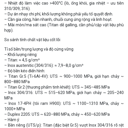
– Nhiệt độ làm việc cao >400°C (lò, ống khói, gia nhiệt – ưu tiên
310/309, 316).
– Dự án nhạy chi phí, khối lượng không phải yếu tố quyết định.
– Cần gia công, hàn nhanh, chuỗi cung ứng rộng và linh hoạt.
– Mài mòn/ma sát cao (Titan dễ galling, cần phủ/cặp vật liệu phù
hợp).
So sánh tính chất vật liệu cốt lõi
Tỉ số bền/trọng lượng và độ cứng vững
– Khối lượng riêng:
– Titan: ≈ 4,5 g/cm³
– Inox austenitic (304/316): ≈ 7,9–8,0 g/cm³
– Độ bền kéo điển hình:
– Titan Gr.5 (Ti-6Al-4V): UTS ~ 900–1000 MPa, giới hạn chảy ~
800–880 MPa
– Titan Gr.2 (thương phẩm tinh khiết): UTS ~ 345–485 MPa
– Inox 304/316: UTS ~ 515–620 MPa, giới hạn chảy ~ 205–240
MPa
– Inox 17-4PH (tôi ram H900): UTS ~ 1100–1310 MPa, chảy ~
1000+ MPa
– Duplex 2205: UTS ~ 620–880 MPa, chảy ~ 450–620 MPa
– Hàm ý:
– Bền riêng (UTS/ρ): Titan (đặc biệt Gr.5) vượt Inox 304/316 rõ rệt