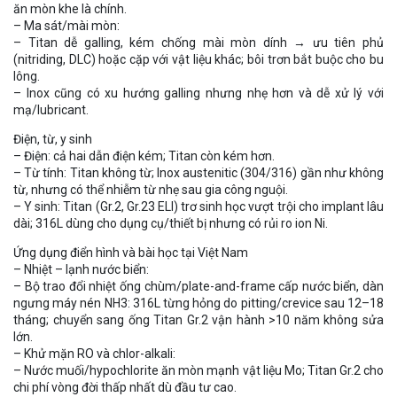
ăn mòn khe là chính.
– Ma sát/mài mòn:
– Titan dễ galling, kém chống mài mòn dính → ưu tiên phủ
(nitriding, DLC) hoặc cặp với vật liệu khác; bôi trơn bắt buộc cho bu
lông.
– Inox cũng có xu hướng galling nhưng nhẹ hơn và dễ xử lý với
mạ/lubricant.
Điện, từ, y sinh
– Điện: cả hai dẫn điện kém; Titan còn kém hơn.
– Từ tính: Titan không từ; Inox austenitic (304/316) gần như không
từ, nhưng có thể nhiễm từ nhẹ sau gia công nguội.
– Y sinh: Titan (Gr.2, Gr.23 ELI) trơ sinh học vượt trội cho implant lâu
dài; 316L dùng cho dụng cụ/thiết bị nhưng có rủi ro ion Ni.
Ứng dụng điển hình và bài học tại Việt Nam
– Nhiệt – lạnh nước biển:
– Bộ trao đổi nhiệt ống chùm/plate-and-frame cấp nước biển, dàn
ngưng máy nén NH3: 316L từng hỏng do pitting/crevice sau 12–18
tháng; chuyển sang ống Titan Gr.2 vận hành >10 năm không sửa
lớn.
– Khử mặn RO và chlor-alkali:
– Nước muối/hypochlorite ăn mòn mạnh vật liệu Mo; Titan Gr.2 cho
chi phí vòng đời thấp nhất dù đầu tư cao.