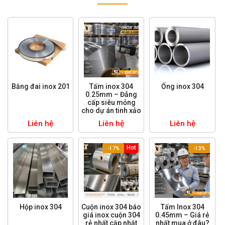
Băng đai inox 201
Tấm inox 304
Ống inox 304
0.25mm – Đẳng
cấp siêu mỏng
cho dự án tinh xảo
Liên hệ
Liên hệ
Liên hệ
Hot
-17%
-13%
Hộp inox 304
Cuộn inox 304 báo
Tấm Inox 304
giá inox cuộn 304
0.45mm – Giá rẻ
rẻ nhất cập nhật
nhất mua ở đâu?