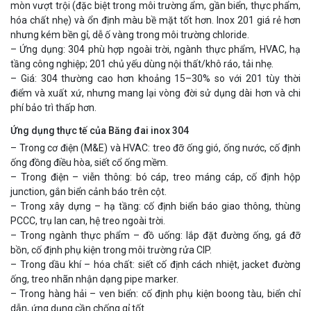
mòn vượt trội (đặc biệt trong môi trường ẩm, gần biển, thực phẩm,
hóa chất nhẹ) và ổn định màu bề mặt tốt hơn. Inox 201 giá rẻ hơn
nhưng kém bền gỉ, dễ ố vàng trong môi trường chloride.
– Ứng dụng: 304 phù hợp ngoài trời, ngành thực phẩm, HVAC, hạ
tầng công nghiệp; 201 chủ yếu dùng nội thất/khô ráo, tải nhẹ.
– Giá: 304 thường cao hơn khoảng 15–30% so với 201 tùy thời
điểm và xuất xứ, nhưng mang lại vòng đời sử dụng dài hơn và chi
phí bảo trì thấp hơn.
Ứng dụng thực tế của Băng đai inox 304
– Trong cơ điện (M&E) và HVAC: treo đỡ ống gió, ống nước, cố định
ống đồng điều hòa, siết cổ ống mềm.
– Trong điện – viễn thông: bó cáp, treo máng cáp, cố định hộp
junction, gắn biển cảnh báo trên cột.
– Trong xây dựng – hạ tầng: cố định biển báo giao thông, thùng
PCCC, trụ lan can, hệ treo ngoài trời.
– Trong ngành thực phẩm – đồ uống: lắp đặt đường ống, gá đỡ
bồn, cố định phụ kiện trong môi trường rửa CIP.
– Trong dầu khí – hóa chất: siết cố định cách nhiệt, jacket đường
ống, treo nhãn nhận dạng pipe marker.
– Trong hàng hải – ven biển: cố định phụ kiện boong tàu, biển chỉ
dẫn, ứng dụng cần chống gỉ tốt.