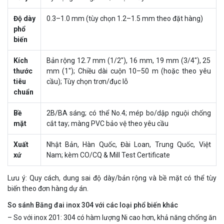
Độ dày
0.3–1.0 mm (tùy chọn 1.2–1.5 mm theo đặt hàng)
phổ
biến
Kích
Bản rộng 12.7 mm (1/2″), 16 mm, 19 mm (3/4″), 25
thước
mm (1″); Chiều dài cuộn 10–50 m (hoặc theo yêu
tiêu
cầu); Tùy chọn trơn/đục lỗ
chuẩn
Bề
2B/BA sáng; có thể No.4; mép bo/dập nguội chống
mặt
cắt tay; màng PVC bảo vệ theo yêu cầu
Xuất
Nhật Bản, Hàn Quốc, Đài Loan, Trung Quốc, Việt
xứ
Nam; kèm CO/CQ & Mill Test Certificate
Lưu ý: Quy cách, dung sai độ dày/bản rộng và bề mặt có thể tùy
biến theo đơn hàng dự án.
So sánh Băng đai inox 304 với các loại phổ biến khác
– So với inox 201: 304 có hàm lượng Ni cao hơn, khả năng chống ăn