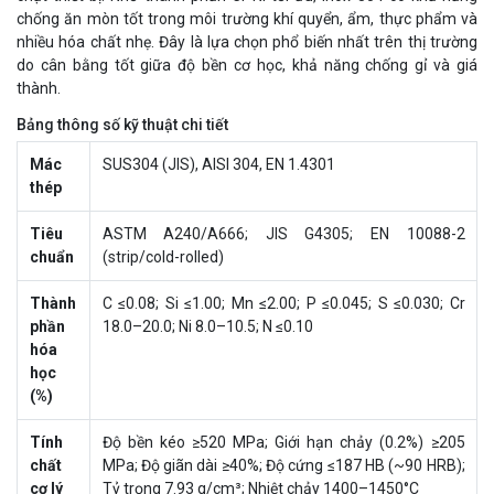
chống ăn mòn tốt trong môi trường khí quyển, ẩm, thực phẩm và
nhiều hóa chất nhẹ. Đây là lựa chọn phổ biến nhất trên thị trường
do cân bằng tốt giữa độ bền cơ học, khả năng chống gỉ và giá
thành.
Bảng thông số kỹ thuật chi tiết
Mác
SUS304 (JIS), AISI 304, EN 1.4301
thép
Tiêu
ASTM A240/A666; JIS G4305; EN 10088-2
chuẩn
(strip/cold-rolled)
Thành
C ≤0.08; Si ≤1.00; Mn ≤2.00; P ≤0.045; S ≤0.030; Cr
phần
18.0–20.0; Ni 8.0–10.5; N ≤0.10
hóa
học
(%)
Tính
Độ bền kéo ≥520 MPa; Giới hạn chảy (0.2%) ≥205
chất
MPa; Độ giãn dài ≥40%; Độ cứng ≤187 HB (~90 HRB);
cơ lý
Tỷ trọng 7.93 g/cm³; Nhiệt chảy 1400–1450°C