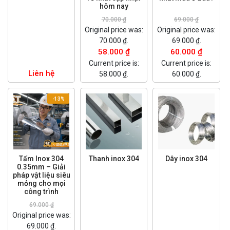
hôm nay
70.000
₫
69.000
₫
Original price was:
Original price was:
70.000 ₫.
69.000 ₫.
58.000
₫
60.000
₫
Current price is:
Current price is:
Liên hệ
58.000 ₫.
60.000 ₫.
-13%
Tấm Inox 304
Thanh inox 304
Dây inox 304
0.35mm – Giải
pháp vật liệu siêu
mỏng cho mọi
công trình
69.000
₫
Original price was:
69.000 ₫.