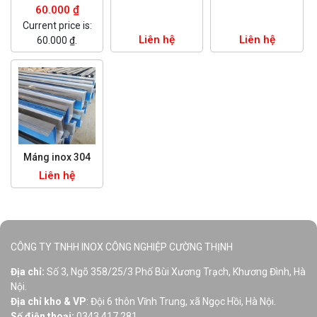
60.000
₫
Current price is:
Liên hệ
Liên hệ
60.000 ₫.
Máng inox 304
Liên hệ
CÔNG TY TNHH INOX CÔNG NGHIỆP CƯỜNG THỊNH
Địa chỉ:
Số 3, Ngõ 358/25/3 Phố Bùi Xương Trạch, Khương Đình, Hà
Nội.
Địa chỉ kho & VP
: Đội 6 thôn Vĩnh Trung, xã Ngọc Hồi, Hà Nội.
Số điện thoại:
0343.417.281