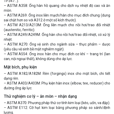
TP347…).
– ASTM A358: Ống hàn hồ quang cho dịch vụ nhiệt độ cao và ăn
mòn.
– ASTM A269: Ống inox liền mạch/hàn cho mục đích chung (dung
sai chặt hơn so với A312 ở một số kích thước).
– ASTM A213/A213M: Ống liền mạch cho nồi hơi/trao đổi nhiệt
(austenitic, ferritic).
– ASTM A249/A249M: Ống hàn cho nồi hơi/trao đổi nhiệt, có xử lý
nhiệt.
– ASTM A270: Ống vệ sinh cho ngành sữa – thực phẩm – dược
(yêu cầu vệ sinh bề mặt nghiêm ngặt).
– ASTM A554: Ống inox hàn cho mục đích cơ khí – trang trí (lan
can, nội ngoại thất), không dùng cho áp lực.
Mặt bích, phụ kiện
– ASTM A182/A182M: Rèn (forgings) inox cho mặt bích, chi tiết
dạng rèn.
– ASTM A403/A403M: Phụ kiện hàn inox (elbow, tee, reducer) cho
đường ống áp lực.
Thử nghiệm cơ lý – ăn mòn – nhận dạng
– ASTM A370: Phương pháp thử cơ tính kim loại (kéo, uốn, va đập).
– ASTM E112: Cỡ hạt kim loại bằng phương pháp so sánh/định
lượng.