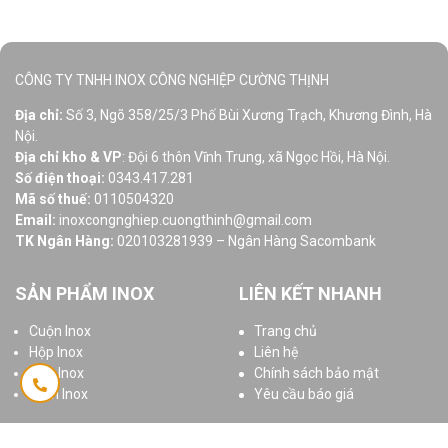
CÔNG TY TNHH INOX CÔNG NGHIỆP CƯỜNG THỊNH
Địa chỉ:
Số 3, Ngõ 358/25/3 Phố Bùi Xương Trạch, Khương Đình, Hà
Nội.
Địa chỉ kho & VP
: Đội 6 thôn Vĩnh Trung, xã Ngọc Hồi, Hà Nội.
Số điện thoại:
0343.417.281
Mã số thuế:
0110504320
Email:
inoxcongnghiep.cuongthinh@gmail.com
TK Ngân Hàng:
020103281939 – Ngân Hàng Sacombank
SẢN PHẨM INOX
LIÊN KẾT NHANH
Cuộn Inox
Trang chủ
Hộp Inox
Liên hệ
Ống Inox
Chính sách bảo mật
Tấm Inox
Yêu cầu báo giá