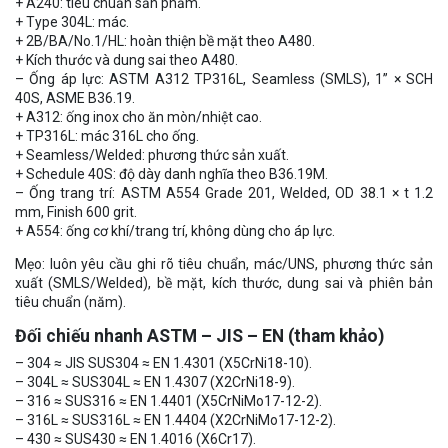
+ A240: tiêu chuẩn sản phẩm.
+ Type 304L: mác.
+ 2B/BA/No.1/HL: hoàn thiện bề mặt theo A480.
+ Kích thước và dung sai theo A480.
– Ống áp lực: ASTM A312 TP316L, Seamless (SMLS), 1” × SCH
40S, ASME B36.19.
+ A312: ống inox cho ăn mòn/nhiệt cao.
+ TP316L: mác 316L cho ống.
+ Seamless/Welded: phương thức sản xuất.
+ Schedule 40S: độ dày danh nghĩa theo B36.19M.
– Ống trang trí: ASTM A554 Grade 201, Welded, OD 38.1 × t 1.2
mm, Finish 600 grit.
+ A554: ống cơ khí/trang trí, không dùng cho áp lực.
Mẹo: luôn yêu cầu ghi rõ tiêu chuẩn, mác/UNS, phương thức sản
xuất (SMLS/Welded), bề mặt, kích thước, dung sai và phiên bản
tiêu chuẩn (năm).
Đối chiếu nhanh ASTM – JIS – EN (tham khảo)
– 304 ≈ JIS SUS304 ≈ EN 1.4301 (X5CrNi18-10).
– 304L ≈ SUS304L ≈ EN 1.4307 (X2CrNi18-9).
– 316 ≈ SUS316 ≈ EN 1.4401 (X5CrNiMo17-12-2).
– 316L ≈ SUS316L ≈ EN 1.4404 (X2CrNiMo17-12-2).
– 430 ≈ SUS430 ≈ EN 1.4016 (X6Cr17).