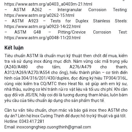
https://www.astm.org/a0403_a0403m-21.html
– ASTM A262 – Intergranular Corrosion Testing:
https://www.astm.org/a0262-15.html
– ASTM A923 – Tests for Duplex Stainless Steels:
https://www.astm.org/a0923-14r22.html
– ASTM G48 – Pitting/Crevice Corrosion Test:
https://www.astm.org/g0048-11r20.html
Kết luận
Tiêu chuẩn ASTM là chuẩn mực kỹ thuật then chốt để mua, kiểm
tra và sử dụng inox đúng mục đích. Nắm vững các mã trọng yếu
(A240/A480 cho tấm; A276/A479 cho thanh;
A312/A269/A270/A554 cho ống), hiểu thành phần – cơ tính điển
hình của 304/316/201/430/duplex, đọc đúng ký hiệu TP304/316L,
cùng việc kiểm tra CQ/MTC theo Heat No. sẽ giúp anh em kỹ sư,
nhà thầu, xưởng cơ khí tránh rủi ro vật liệu và tối ưu chi phí. Khi cần
quy đổi với JIS/EN, hãy coi đó là tương đương tham khảo, luôn bám
yêu cầu của tiêu chuẩn áp dụng cho sản phẩm thực tế.
Cần tư vấn tiêu chuẩn, chọn mác và báo giá inox theo ASTM cho
dự án? Liên hệ Inox Cường Thịnh để được hỗ trợ kỹ thuật và giá tốt.
Hotline: 0343.417.281
Email: inoxcongnghiep.cuongthinh@gmail.com