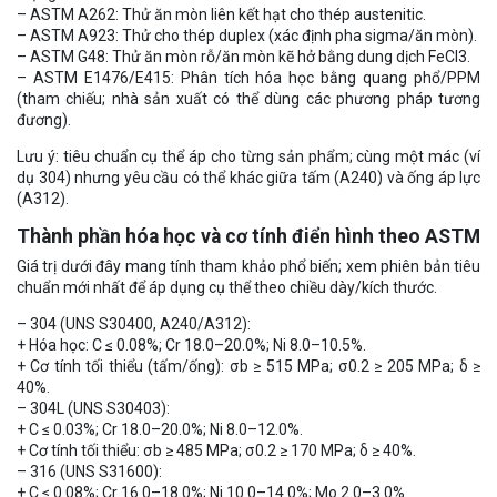
– ASTM A262: Thử ăn mòn liên kết hạt cho thép austenitic.
– ASTM A923: Thử cho thép duplex (xác định pha sigma/ăn mòn).
– ASTM G48: Thử ăn mòn rỗ/ăn mòn kẽ hở bằng dung dịch FeCl3.
– ASTM E1476/E415: Phân tích hóa học bằng quang phổ/PPM
(tham chiếu; nhà sản xuất có thể dùng các phương pháp tương
đương).
Lưu ý: tiêu chuẩn cụ thể áp cho từng sản phẩm; cùng một mác (ví
dụ 304) nhưng yêu cầu có thể khác giữa tấm (A240) và ống áp lực
(A312).
Thành phần hóa học và cơ tính điển hình theo ASTM
Giá trị dưới đây mang tính tham khảo phổ biến; xem phiên bản tiêu
chuẩn mới nhất để áp dụng cụ thể theo chiều dày/kích thước.
– 304 (UNS S30400, A240/A312):
+ Hóa học: C ≤ 0.08%; Cr 18.0–20.0%; Ni 8.0–10.5%.
+ Cơ tính tối thiểu (tấm/ống): σb ≥ 515 MPa; σ0.2 ≥ 205 MPa; δ ≥
40%.
– 304L (UNS S30403):
+ C ≤ 0.03%; Cr 18.0–20.0%; Ni 8.0–12.0%.
+ Cơ tính tối thiểu: σb ≥ 485 MPa; σ0.2 ≥ 170 MPa; δ ≥ 40%.
– 316 (UNS S31600):
+ C ≤ 0.08%; Cr 16.0–18.0%; Ni 10.0–14.0%; Mo 2.0–3.0%.