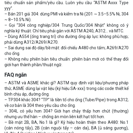
tiêu chuẩn sản phẩm/yêu cầu. Luôn yêu cầu “ASTM Axxx Type
yyy”.
– Bán 201 giả 304: dùng PMI và kiểm tra Ni (201 ~ 3.5–5.5% Ni, 304
~ 8–10.5% Ni).
– Gọi “304 công nghiệp/304 Trung Quốc/304 Nhật” không có ý
nghĩa kỹ thuật. Chỉ tiêu phải gắn với ASTM A240, A312… và MTC.
– Dùng A554 (ống trang trí) cho đường ống áp lực: không phù hợp;
phải dùng A312/A269/A270.
– Sai dung sai độ dày/bề mặt: đối chiếu A480 cho tấm; A269/A270
cho ống.
– Không nêu phiên bản tiêu chuẩn: phiên bản mới có thể thay đổi
giới hạn thành phần/thuật ngữ.
FAQ ngắn
– ASTM và ASME khác gì? ASTM quy định vật liệu/phương pháp
thử; ASME dùng lại vật liệu (ký hiệu SA-xxx) trong các code thiết kế
bình chịu áp, đường ống.
– TP304 khác 304? “TP” là tiền tố cho ống (Tube/Pipe) trong A312;
về cơ bản là 304 theo yêu cầu cho ống.
– 304L có yếu hơn 304? Giới hạn chảy thấp hơn chút (thường)
nhưng ưu thế hàn – chống ăn mòn liên kết hạt tốt hơn.
– Bề mặt 2B, BA, No.1 là gì? Ký hiệu hoàn thiện theo A480: No.1
(cán nóng tẩy), 2B (cán nguội tẩy – cán da), BA (ủ sáng gương),