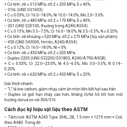
+ Cơ tính: σb ≥ 515 MPa; σ0.2 ≥ 205 MPa; δ ≥ 40%.
– 316L (UNS S31603):
+ C ≤ 0.03%; Cr 16.0–18.0%; Ni 10.0–14.0%; Mo 2.0–3.0%.
+ Cơ tính: σb ≥ 485 MPa; σ0.2 ≥ 170 MPa; δ ≥ 40%.
– 201 (UNS S20100, thường trong A240/A554):
+ C ≤ 0.15%; Mn 5.5–7.5%; Cr 16.0–18.0%; Ni 3.5–5.5%; N ≤ 0.25%.
+ Cơ tính: σb khoảng ≥ 520 MPa; σ0.2 ≥ 275 MPa (tùy sản phẩm).
– 430 (UNS S43000, ferritic, A240/A554):
+ C ≤ 0.12%; Cr 16.0–18.0%; Ni ≈ 0%.
+ Cơ tính: σb ≥ 450 MPa; σ0.2 ≥ 205 MPa.
– Duplex 2205 (UNS S32205/S31803, A240/A790/A928):
+ C ≤ 0.03%; Cr 22.0–23.0%; Ni 4.5–6.5%; Mo 3.0–3.5%; N 0.14–
0.20%.
+ Cơ tính: σb ≥ 620 MPa; σ0.2 ≥ 450 MPa; δ ≥ 25%.
Giải thích nhanh:
– “L” là low carbon, giảm nhạy cảm ăn mòn liên kết hạt sau hàn.
– Duplex có giới hạn chảy cao hơn, kháng rỗ/kẽ hở tốt hơn môi
trường clorua so với 304/316.
Cách đọc ký hiệu vật liệu theo ASTM
– Tấm/coil: ASTM A240 Type 304L, 2B, 1.5 mm × 1219 mm × Coil,
theo A480. Trong đó: