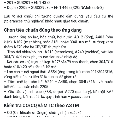
– 201 ≈ SUS201 ≈ EN 1.4372.
– Duplex 2205 ≈ SUS329J3L ≈ EN 1.4462 (X2CrNiMoN22-5-3).
Lưu ý: đối chiếu chỉ tương đương gần đúng; yêu cầu cụ thể
(tolerances, thử nghiệm) khác nhau giữa tiêu chuẩn.
Chọn tiêu chuẩn đúng theo ứng dụng
– Đường ống áp lực, hóa chất, hơi nước: A312 (ống), A403 (phụ
kiện), A182 (mặt bích), mác 316L hoặc 304L tùy môi trường; xem
thêm A270 cho hệ CIP/SIP thực phẩm.
– Trao đổi nhiệt/nồi hơi: A213 (seamless), A249 (welded), vật liệu
304/316/duplex phụ thuộc clorua và nhiệt độ.
– Kết cấu cơ khí, trục, gá kẹp: A276/A479 cho thanh; chọn 304/316
hoặc 410/420 nếu cần tôi bề mặt.
– Lan can – nội ngoại thất: A554 (ống trang trí), mác 201/304/316;
vùng biển nên ưu tiên 316/duplex để giảm rỗ.
– Tấm chế tạo bồn bể: A240 + A480, chọn 304L/316L; với nước
biển/Cl- cao cân nhắc 2205.
– Yêu cầu vệ sinh cao (F&B, dược): A270 (sanitary), bề mặt BA/
đánh bóng, kiểm soát Ra; quy trình hàn – passivation.
Kiểm tra CO/CQ và MTC theo ASTM
– CO (Certificate of Origin): chứng nhận xuất xứ.