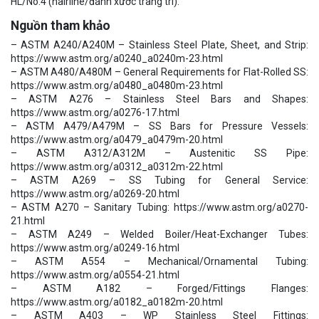
HL/No.4 (hairline/đánh xước trang trí).
Nguồn tham khảo
– ASTM A240/A240M – Stainless Steel Plate, Sheet, and Strip:
https://www.astm.org/a0240_a0240m-23.html
– ASTM A480/A480M – General Requirements for Flat-Rolled SS:
https://www.astm.org/a0480_a0480m-23.html
– ASTM A276 – Stainless Steel Bars and Shapes:
https://www.astm.org/a0276-17.html
– ASTM A479/A479M – SS Bars for Pressure Vessels:
https://www.astm.org/a0479_a0479m-20.html
– ASTM A312/A312M – Austenitic SS Pipe:
https://www.astm.org/a0312_a0312m-22.html
– ASTM A269 – SS Tubing for General Service:
https://www.astm.org/a0269-20.html
– ASTM A270 – Sanitary Tubing: https://www.astm.org/a0270-
21.html
– ASTM A249 – Welded Boiler/Heat-Exchanger Tubes:
https://www.astm.org/a0249-16.html
– ASTM A554 – Mechanical/Ornamental Tubing:
https://www.astm.org/a0554-21.html
– ASTM A182 – Forged/Fittings Flanges:
https://www.astm.org/a0182_a0182m-20.html
– ASTM A403 – WP Stainless Steel Fittings: