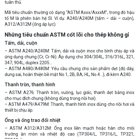
tuân thủ.
Mã tiêu chuẩn thường có dạng “ASTM Axxx/AxxxM”, trong đó hậu
tố M là phiên bản hệ SI. Ví dụ: A240/A240M (tấm – dải – cuộn),
A312/A312M (ống áp lực).
Những tiêu chuẩn ASTM cốt lõi cho thép không gỉ
Tấm, dải, cuộn
– ASTM A240/A240M: Tấm, dải và cuộn inox cho bình chịu áp và
ứng dụng chung (Cr, Cr-Ni). Áp dụng cho 304/304L, 316/316L, 321,
347, 904L, duplex 2205…
– ASTM A480/A480M: Yêu cầu chung cho sản phẩm dẹt (độ dày,
dung sai, hoàn thiện bề mặt No.1, 2B, BA, HL, No.4…); đi kèm A240.
Thanh tròn, thanh hình
– ASTM A276: Thanh tròn, vuông, lục giác, thanh dẹt bằng inox
cho mục đích chung (không dùng trong nồi hơi).
– ASTM A479/A479M: Thanh, thanh hình inox dùng cho nồi hơi và
thiết bị chịu áp.
Ống và ống trao đổi nhiệt
– ASTM A312/A312M: Ống inox liền mạch hoặc hàn cho môi
trường ăn mòn và nhiệt độ cao (TP304/L, TP316/L, TP321,