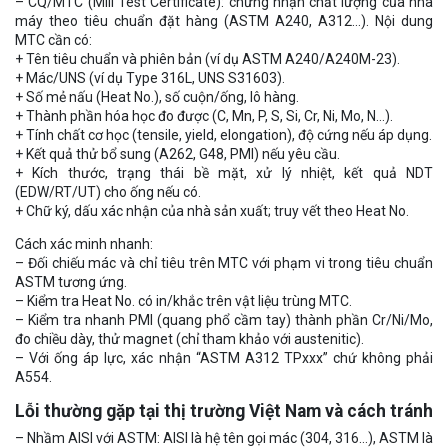
– CQ/MTC (Mill Test Certificate): chứng nhận chất lượng của nhà
máy theo tiêu chuẩn đặt hàng (ASTM A240, A312…). Nội dung
MTC cần có:
+ Tên tiêu chuẩn và phiên bản (ví dụ ASTM A240/A240M-23).
+ Mác/UNS (ví dụ Type 316L, UNS S31603).
+ Số mẻ nấu (Heat No.), số cuộn/ống, lô hàng.
+ Thành phần hóa học đo được (C, Mn, P, S, Si, Cr, Ni, Mo, N…).
+ Tính chất cơ học (tensile, yield, elongation), độ cứng nếu áp dụng.
+ Kết quả thử bổ sung (A262, G48, PMI) nếu yêu cầu.
+ Kích thước, trạng thái bề mặt, xử lý nhiệt, kết quả NDT
(EDW/RT/UT) cho ống nếu có.
+ Chữ ký, dấu xác nhận của nhà sản xuất; truy vết theo Heat No.
Cách xác minh nhanh:
– Đối chiếu mác và chỉ tiêu trên MTC với phạm vi trong tiêu chuẩn
ASTM tương ứng.
– Kiểm tra Heat No. có in/khắc trên vật liệu trùng MTC.
– Kiểm tra nhanh PMI (quang phổ cầm tay) thành phần Cr/Ni/Mo,
đo chiều dày, thử magnet (chỉ tham khảo với austenitic).
– Với ống áp lực, xác nhận “ASTM A312 TPxxx” chứ không phải
A554.
Lỗi thường gặp tại thị trường Việt Nam và cách tránh
– Nhầm AISI với ASTM: AISI là hệ tên gọi mác (304, 316…), ASTM là