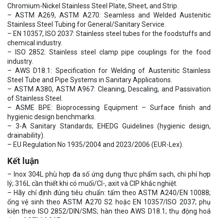
Chromium-Nickel Stainless Steel Plate, Sheet, and Strip.
– ASTM A269, ASTM A270: Seamless and Welded Austenitic
Stainless Steel Tubing for General/Sanitary Service.
– EN 10357, ISO 2037: Stainless steel tubes for the foodstuffs and
chemical industry.
– ISO 2852: Stainless steel clamp pipe couplings for the food
industry.
– AWS D18.1: Specification for Welding of Austenitic Stainless
Steel Tube and Pipe Systems in Sanitary Applications.
– ASTM A380, ASTM A967: Cleaning, Descaling, and Passivation
of Stainless Steel.
– ASME BPE: Bioprocessing Equipment – Surface finish and
hygienic design benchmarks.
– 3-A Sanitary Standards; EHEDG Guidelines (hygienic design,
drainability).
– EU Regulation No 1935/2004 and 2023/2006 (EUR-Lex).
Kết luận
– Inox 304L phù hợp đa số ứng dụng thực phẩm sạch, chi phí hợp
lý; 316L cần thiết khi có muối/Cl-, axit và CIP khắc nghiệt.
– Hãy chỉ định đúng tiêu chuẩn: tấm theo ASTM A240/EN 10088;
ống vệ sinh theo ASTM A270 S2 hoặc EN 10357/ISO 2037; phụ
kiện theo ISO 2852/DIN/SMS; hàn theo AWS D18.1; thụ động hoá