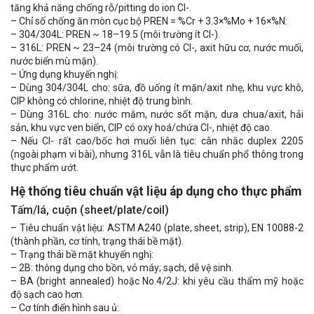
tăng khả năng chống rỗ/pitting do ion Cl-.
– Chỉ số chống ăn mòn cục bộ PREN = %Cr + 3.3×%Mo + 16×%N:
– 304/304L: PREN ~ 18–19.5 (môi trường ít Cl-).
– 316L: PREN ~ 23–24 (môi trường có Cl-, axit hữu cơ, nước muối,
nước biển mù mặn).
– Ứng dụng khuyến nghị:
– Dùng 304/304L cho: sữa, đồ uống ít mặn/axit nhẹ, khu vực khô,
CIP không có chlorine, nhiệt độ trung bình.
– Dùng 316L cho: nước mắm, nước sốt mặn, dưa chua/axit, hải
sản, khu vực ven biển, CIP có oxy hoá/chứa Cl-, nhiệt độ cao.
– Nếu Cl- rất cao/bốc hơi muối liên tục: cân nhắc duplex 2205
(ngoài phạm vi bài), nhưng 316L vẫn là tiêu chuẩn phổ thông trong
thực phẩm ướt.
Hệ thống tiêu chuẩn vật liệu áp dụng cho thực phẩm
Tấm/lá, cuộn (sheet/plate/coil)
– Tiêu chuẩn vật liệu: ASTM A240 (plate, sheet, strip), EN 10088-2
(thành phần, cơ tính, trạng thái bề mặt).
– Trạng thái bề mặt khuyến nghị:
– 2B: thông dụng cho bồn, vỏ máy; sạch, dễ vệ sinh.
– BA (bright annealed) hoặc No.4/2J: khi yêu cầu thẩm mỹ hoặc
độ sạch cao hơn.
– Cơ tính điển hình sau ủ: