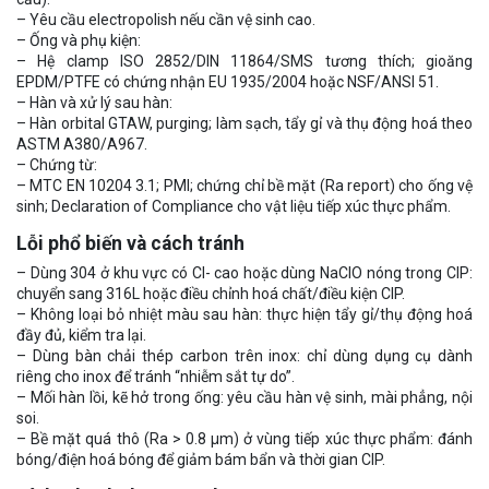
– Yêu cầu electropolish nếu cần vệ sinh cao.
– Ống và phụ kiện:
– Hệ clamp ISO 2852/DIN 11864/SMS tương thích; gioăng
EPDM/PTFE có chứng nhận EU 1935/2004 hoặc NSF/ANSI 51.
– Hàn và xử lý sau hàn:
– Hàn orbital GTAW, purging; làm sạch, tẩy gỉ và thụ động hoá theo
ASTM A380/A967.
– Chứng từ:
– MTC EN 10204 3.1; PMI; chứng chỉ bề mặt (Ra report) cho ống vệ
sinh; Declaration of Compliance cho vật liệu tiếp xúc thực phẩm.
Lỗi phổ biến và cách tránh
– Dùng 304 ở khu vực có Cl- cao hoặc dùng NaClO nóng trong CIP:
chuyển sang 316L hoặc điều chỉnh hoá chất/điều kiện CIP.
– Không loại bỏ nhiệt màu sau hàn: thực hiện tẩy gỉ/thụ động hoá
đầy đủ, kiểm tra lại.
– Dùng bàn chải thép carbon trên inox: chỉ dùng dụng cụ dành
riêng cho inox để tránh “nhiễm sắt tự do”.
– Mối hàn lồi, kẽ hở trong ống: yêu cầu hàn vệ sinh, mài phẳng, nội
soi.
– Bề mặt quá thô (Ra > 0.8 µm) ở vùng tiếp xúc thực phẩm: đánh
bóng/điện hoá bóng để giảm bám bẩn và thời gian CIP.