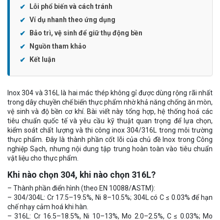
Lỗi phổ biến và cách tránh
Ví dụ nhanh theo ứng dụng
Bảo trì, vệ sinh để giữ thụ động bền
Nguồn tham khảo
Kết luận
Inox 304 và 316L là hai mác thép không gỉ được dùng rộng rãi nhất
trong dây chuyền chế biến thực phẩm nhờ khả năng chống ăn mòn,
vệ sinh và độ bền cơ khí. Bài viết này tổng hợp, hệ thống hoá các
tiêu chuẩn quốc tế và yêu cầu kỹ thuật quan trọng để lựa chọn,
kiểm soát chất lượng và thi công inox 304/316L trong môi trường
thực phẩm. Đây là thành phần cốt lõi của chủ đề Inox trong Công
nghiệp Sạch, nhưng nội dung tập trung hoàn toàn vào tiêu chuẩn
vật liệu cho thực phẩm.
Khi nào chọn 304, khi nào chọn 316L?
– Thành phần điển hình (theo EN 10088/ASTM):
– 304/304L: Cr 17.5–19.5%, Ni 8–10.5%; 304L có C ≤ 0.03% để hạn
chế nhạy cảm hoá khi hàn.
– 316L: Cr 16.5–18.5%, Ni 10–13%, Mo 2.0–2.5%, C ≤ 0.03%; Mo