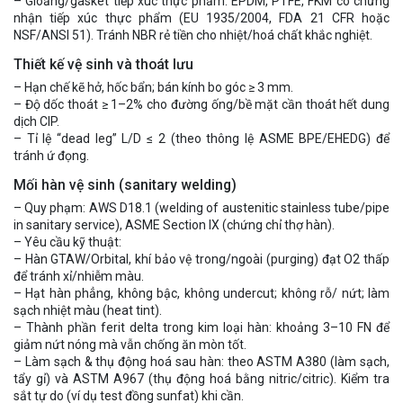
– Gioăng/gasket tiếp xúc thực phẩm: EPDM, PTFE, FKM có chứng
nhận tiếp xúc thực phẩm (EU 1935/2004, FDA 21 CFR hoặc
NSF/ANSI 51). Tránh NBR rẻ tiền cho nhiệt/hoá chất khắc nghiệt.
Thiết kế vệ sinh và thoát lưu
– Hạn chế kẽ hở, hốc bẩn; bán kính bo góc ≥ 3 mm.
– Độ dốc thoát ≥ 1–2% cho đường ống/bề mặt cần thoát hết dung
dịch CIP.
– Tỉ lệ “dead leg” L/D ≤ 2 (theo thông lệ ASME BPE/EHEDG) để
tránh ứ đọng.
Mối hàn vệ sinh (sanitary welding)
– Quy phạm: AWS D18.1 (welding of austenitic stainless tube/pipe
in sanitary service), ASME Section IX (chứng chỉ thợ hàn).
– Yêu cầu kỹ thuật:
– Hàn GTAW/Orbital, khí bảo vệ trong/ngoài (purging) đạt O2 thấp
để tránh xỉ/nhiễm màu.
– Hạt hàn phẳng, không bậc, không undercut; không rỗ/ nứt; làm
sạch nhiệt màu (heat tint).
– Thành phần ferit delta trong kim loại hàn: khoảng 3–10 FN để
giảm nứt nóng mà vẫn chống ăn mòn tốt.
– Làm sạch & thụ động hoá sau hàn: theo ASTM A380 (làm sạch,
tẩy gỉ) và ASTM A967 (thụ động hoá bằng nitric/citric). Kiểm tra
sắt tự do (ví dụ test đồng sunfat) khi cần.