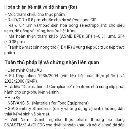
Hoàn thiện bề mặt và độ nhám (Ra)
– Mốc tham chiếu cho thực phẩm:
– Ra ID/OD ≤ 0.8 µm: chuẩn cho đa số ứng dụng CIP.
– Ra ≤ 0.4 µm và/hoặc điện hoá bóng (electropolish): cho siêu
sạch, đồ uống vô trùng, bơ sữa tiệt trùng.
– Mã hoàn thiện tham khảo (ASME BPE): SF1 (~0.51 µm), SF4
(~0.38 µm).
– Tránh bề mặt cán nóng thô (1D/HR) ở vùng tiếp xúc trực tiếp thực
phẩm.
Tuân thủ pháp lý và chứng nhận liên quan
– Liên minh Châu Âu:
– EU Regulation 1935/2004 (vật liệu tiếp xúc thực phẩm) và
2023/2006 (GMP).
– Tài liệu “Declaration of Compliance” nên được nhà cung cấp phát
hành cho ống/phụ kiện vệ sinh.
– Hoa Kỳ:
– NSF/ANSI 51 (Materials for Food Equipment).
– 3-A Sanitary Standards (dairy và ứng dụng vệ sinh), hướng dẫn
thiết kế vệ sinh và bề mặt.
– Việt Nam: Doanh nghiệp thực phẩm thường áp dụng
EN/ASTM/3-A/EHEDG cho thiết bị nhập khẩu và nội địa hoá để đáp