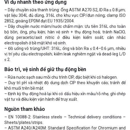
Ví dụ nhanh theo ứng dụng
– Dây chuyền sữa thanh trùng: Ống ASTM A270 S2, ID Ra ≤ 0.8 µm;
vật liệu 304L đủ dùng, 316L cho khu vực CIP/đun nóng; clamp ISO
2852, gioăng EPDM đạt EU 1935/2004.
– Dây chuyền nước mắm/nước chấm mặn: Ưu tiên 316L cho toàn
bộ bồn, ống, phụ kiện; hàn vệ sinh + thụ động hoá; tránh NaClO,
dùng peracetic/axit nitric ở điều kiện kiểm soát; cân nhắc
electropolish ở bề mặt khó vệ sinh.
– Đồ uống vô trùng/UHT: 316L; ống và bồn Ra ≤ 0.4–0.6 µm, nhiều
vị trí yêu cầu electropolish; kiểm leak nghiêm ngặt và dead-leg L/D
≤ 2.
Bảo trì, vệ sinh để giữ thụ động bền
– Rửa nước sạch sau mỗi chu trình CIP, đặc biệt khi có halogen.
– Duy trì pH và nhiệt độ dung dịch CIP theo khuyến cáo; tránh để
khô muối trên bề mặt.
– Định kỳ thụ động hoá lại khi có dấu hiệu xỉn màu/rỗ nhẹ; ghi chép
vật tư và điều kiện vận hành để truy xuất.
Nguồn tham khảo
– EN 10088-2: Stainless steels – Technical delivery conditions –
Sheets/plates/strips.
– ASTM A240/A240M: Standard Specification for Chromium and