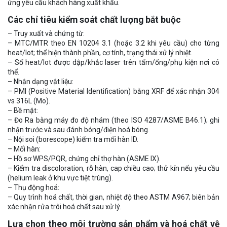
ứng yêu cầu khách hàng xuất khẩu.
Các chỉ tiêu kiểm soát chất lượng bắt buộc
– Truy xuất và chứng từ:
– MTC/MTR theo EN 10204 3.1 (hoặc 3.2 khi yêu cầu) cho từng
heat/lot; thể hiện thành phần, cơ tính, trạng thái xử lý nhiệt.
– Số heat/lot được dập/khắc laser trên tấm/ống/phụ kiện nơi có
thể.
– Nhận dạng vật liệu:
– PMI (Positive Material Identification) bằng XRF để xác nhận 304
vs 316L (Mo).
– Bề mặt:
– Đo Ra bằng máy đo độ nhám (theo ISO 4287/ASME B46.1); ghi
nhận trước và sau đánh bóng/điện hoá bóng.
– Nội soi (borescope) kiểm tra mối hàn ID.
– Mối hàn:
– Hồ sơ WPS/PQR, chứng chỉ thợ hàn (ASME IX).
– Kiểm tra discoloration, rỗ hàn, cap chiều cao; thử kín nếu yêu cầu
(helium leak ở khu vực tiệt trùng).
– Thụ động hoá:
– Quy trình hoá chất, thời gian, nhiệt độ theo ASTM A967; biên bản
xác nhận rửa trôi hoá chất sau xử lý.
Lựa chọn theo môi trường sản phẩm và hoá chất vệ