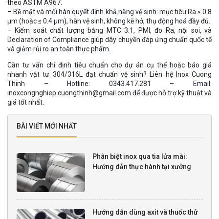
theo ASTM A967.
– Bề mặt và mối hàn quyết định khả năng vệ sinh: mục tiêu Ra ≤ 0.8
µm (hoặc ≤ 0.4 µm), hàn vệ sinh, không kẽ hở, thụ động hoá đầy đủ.
– Kiểm soát chất lượng bằng MTC 3.1, PMI, đo Ra, nội soi, và
Declaration of Compliance giúp dây chuyền đáp ứng chuẩn quốc tế
và giảm rủi ro an toàn thực phẩm.
Cần tư vấn chỉ định tiêu chuẩn cho dự án cụ thể hoặc báo giá
nhanh vật tư 304/316L đạt chuẩn vệ sinh? Liên hệ Inox Cuong
Thinh – Hotline: 0343.417.281 – Email:
inoxcongnghiep.cuongthinh@gmail.com để được hỗ trợ kỹ thuật và
giá tốt nhất.
BÀI VIẾT MỚI NHẤT
Phân biệt inox qua tia lửa mài:
Hướng dẫn thực hành tại xưởng
Hướng dẫn dùng axit và thuốc thử