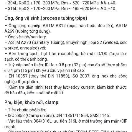
– 304L: Rp0.2 ≥ 170–200 MPa; Rm ~ 520–720 MPa; A% ≥ 40.
– 316L: Rp0.2 ≥ 170–200 MPa; Rm ~ 485–620 MPa; A% ≥ 40.
Ống, ống vệ sinh (process tubing/pipe)
– Ống công nghiệp: ASTM A312 (pipe, hàn hoặc đúc liền), ASTM
A269 (tubing tổng dụng).
– Ống vệ sinh/sanitary:
– ASTM A270 (Sanitary Tubing), khuyến nghị loại S2 (welded, cold
worked, annealed) với:
– Bên trong sạch, hạt hàn mài phẳng; bề mặt ID/OD được làm
sạch, có thể đánh bóng.
– Tuỳ cấp hoàn thiện: ID Ra ≤ 0.8 µm (32 µin) cho đa số thực phẩm;
≤ 0.4 µm (15 µin) khi yêu cầu vệ sinh rất cao.
– EN 10357 (thay thế DIN 11850), ISO 2037: ống inox cho công
nghiệp thực phẩm.
– Kiểm tra điển hình: test thuỷ lực/eddy current, kiểm kích thước,
độ bầu đầu, kiểm soát bề mặt ID.
Phụ kiện, khớp nối, clamp
– Tiêu chuẩn phổ biến:
– ISO 2852 (Clamp unions), DIN 11851/11864, SMS 1145.
– Vật liệu thân: 304/316L; ưu tiên 316L ở môi trường ẩm mặn/CIP
mạnh.