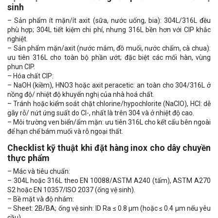
sinh
– Sản phẩm ít mặn/ít axit (sữa, nước uống, bia): 304L/316L đều
phù hợp; 304L tiết kiệm chi phí, nhưng 316L bền hơn với CIP khắc
nghiệt.
– Sản phẩm mặn/axit (nước mắm, đồ muối, nước chấm, cà chua):
ưu tiên 316L cho toàn bộ phần ướt; đặc biệt các mối hàn, vùng
phun CIP.
– Hóa chất CIP:
– NaOH (kiềm), HNO3 hoặc axit peracetic: an toàn cho 304/316L ở
nồng độ/ nhiệt độ khuyến nghị của nhà hoá chất.
– Tránh hoặc kiểm soát chặt chlorine/hypochlorite (NaClO), HCl: dễ
gây rỗ/ nứt ứng suất do Cl-, nhất là trên 304 và ở nhiệt độ cao.
– Môi trường ven biển/ẩm mặn: ưu tiên 316L cho kết cấu bên ngoài
để hạn chế bám muối và rỗ ngoại thất.
Checklist kỹ thuật khi đặt hàng inox cho dây chuyền
thực phẩm
– Mác và tiêu chuẩn:
– 304L hoặc 316L theo EN 10088/ASTM A240 (tấm), ASTM A270
S2 hoặc EN 10357/ISO 2037 (ống vệ sinh).
– Bề mặt và độ nhám:
– Sheet: 2B/BA; ống vệ sinh: ID Ra ≤ 0.8 µm (hoặc ≤ 0.4 µm nếu yêu
cầu).