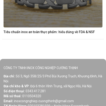
Tiêu chuẩn inox an toàn thực phẩm: hiểu đúng về FDA & NSF
CÔNG TY TNHH INOX CÔNG NGHIỆP CƯỜNG THỊNH
Địa chỉ:
Số 3, Ngõ 358/25/3 Phố Bùi Xương Trạch, Khương Đình, Hà
Nội.
Địa chỉ kho & VP
: Đội 6 thôn Vĩnh Trung, xã Ngọc Hồi, Hà Nội.
Số điện thoại:
0343.417.281
Mã số thuế:
0110504320
Email:
inoxcongnghiep.cuongthinh@gmail.com
TK Ngân Hàng:
020103281939 – Ngân Hàng Sacombank