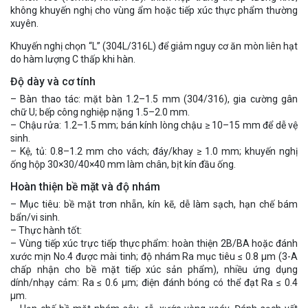
không khuyến nghị cho vùng ẩm hoặc tiếp xúc thực phẩm thường
xuyên.
Khuyến nghị chọn “L” (304L/316L) để giảm nguy cơ ăn mòn liên hạt
do hàm lượng C thấp khi hàn.
Độ dày và cơ tính
– Bàn thao tác: mặt bàn 1.2–1.5 mm (304/316), gia cường gân
chữ U; bếp công nghiệp nặng 1.5–2.0 mm.
– Chậu rửa: 1.2–1.5 mm; bán kính lòng chậu ≥ 10–15 mm để dễ vệ
sinh.
– Kệ, tủ: 0.8–1.2 mm cho vách; đáy/khay ≥ 1.0 mm; khuyến nghị
ống hộp 30×30/40×40 mm làm chân, bịt kín đầu ống.
Hoàn thiện bề mặt và độ nhám
– Mục tiêu: bề mặt trơn nhẵn, kín kẽ, dễ làm sạch, hạn chế bám
bẩn/vi sinh.
– Thực hành tốt:
– Vùng tiếp xúc trực tiếp thực phẩm: hoàn thiện 2B/BA hoặc đánh
xước mịn No.4 được mài tinh; độ nhám Ra mục tiêu ≤ 0.8 µm (3-A
chấp nhận cho bề mặt tiếp xúc sản phẩm), nhiều ứng dụng
dính/nhạy cảm: Ra ≤ 0.6 µm; điện đánh bóng có thể đạt Ra ≤ 0.4
µm.