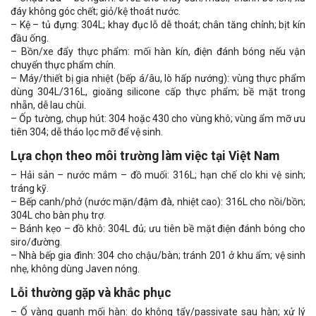
đáy không góc chết; giỏ/kệ thoát nước.
– Kệ – tủ đựng: 304L; khay đục lỗ dễ thoát; chân tăng chỉnh; bịt kín
đầu ống.
– Bồn/xe đẩy thực phẩm: mối hàn kín, điện đánh bóng nếu vận
chuyển thực phẩm chín.
– Máy/thiết bị gia nhiệt (bếp á/âu, lò hấp nướng): vùng thực phẩm
dùng 304L/316L, gioăng silicone cấp thực phẩm; bề mặt trong
nhẵn, dễ lau chùi.
– Ốp tường, chụp hút: 304 hoặc 430 cho vùng khô; vùng ẩm mỡ ưu
tiên 304; dễ tháo lọc mỡ để vệ sinh.
Lựa chọn theo môi trường làm việc tại Việt Nam
– Hải sản – nước mắm – đồ muối: 316L; hạn chế clo khi vệ sinh;
tráng kỹ.
– Bếp canh/phở (nước mặn/đậm đà, nhiệt cao): 316L cho nồi/bồn;
304L cho bàn phụ trợ.
– Bánh kẹo – đồ khô: 304L đủ; ưu tiên bề mặt điện đánh bóng cho
siro/đường.
– Nhà bếp gia đình: 304 cho chậu/bàn; tránh 201 ở khu ẩm; vệ sinh
nhẹ, không dùng Javen nóng.
Lỗi thường gặp và khắc phục
– Ố vàng quanh mối hàn: do không tẩy/passivate sau hàn; xử lý