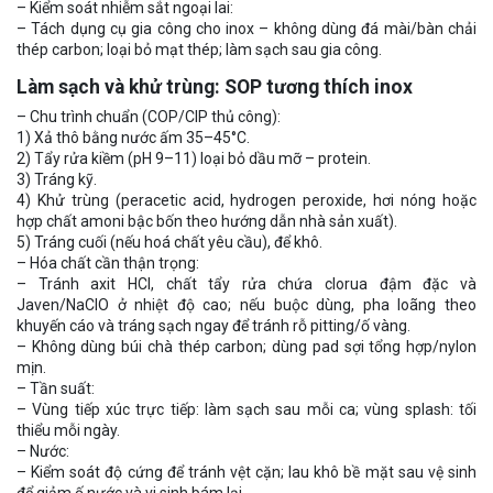
– Kiểm soát nhiễm sắt ngoại lai:
– Tách dụng cụ gia công cho inox – không dùng đá mài/bàn chải
thép carbon; loại bỏ mạt thép; làm sạch sau gia công.
Làm sạch và khử trùng: SOP tương thích inox
– Chu trình chuẩn (COP/CIP thủ công):
1) Xả thô bằng nước ấm 35–45°C.
2) Tẩy rửa kiềm (pH 9–11) loại bỏ dầu mỡ – protein.
3) Tráng kỹ.
4) Khử trùng (peracetic acid, hydrogen peroxide, hơi nóng hoặc
hợp chất amoni bậc bốn theo hướng dẫn nhà sản xuất).
5) Tráng cuối (nếu hoá chất yêu cầu), để khô.
– Hóa chất cần thận trọng:
– Tránh axit HCl, chất tẩy rửa chứa clorua đậm đặc và
Javen/NaClO ở nhiệt độ cao; nếu buộc dùng, pha loãng theo
khuyến cáo và tráng sạch ngay để tránh rỗ pitting/ố vàng.
– Không dùng búi chà thép carbon; dùng pad sợi tổng hợp/nylon
mịn.
– Tần suất:
– Vùng tiếp xúc trực tiếp: làm sạch sau mỗi ca; vùng splash: tối
thiểu mỗi ngày.
– Nước:
– Kiểm soát độ cứng để tránh vệt cặn; lau khô bề mặt sau vệ sinh
để giảm ố nước và vi sinh bám lại.