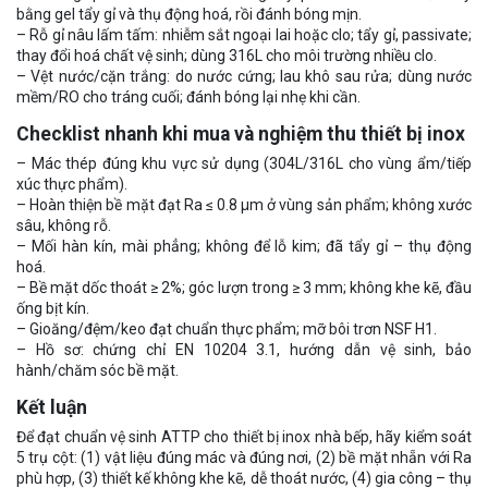
bằng gel tẩy gỉ và thụ động hoá, rồi đánh bóng mịn.
– Rỗ gỉ nâu lấm tấm: nhiễm sắt ngoại lai hoặc clo; tẩy gỉ, passivate;
thay đổi hoá chất vệ sinh; dùng 316L cho môi trường nhiều clo.
– Vệt nước/cặn trắng: do nước cứng; lau khô sau rửa; dùng nước
mềm/RO cho tráng cuối; đánh bóng lại nhẹ khi cần.
Checklist nhanh khi mua và nghiệm thu thiết bị inox
– Mác thép đúng khu vực sử dụng (304L/316L cho vùng ẩm/tiếp
xúc thực phẩm).
– Hoàn thiện bề mặt đạt Ra ≤ 0.8 µm ở vùng sản phẩm; không xước
sâu, không rỗ.
– Mối hàn kín, mài phẳng; không để lỗ kim; đã tẩy gỉ – thụ động
hoá.
– Bề mặt dốc thoát ≥ 2%; góc lượn trong ≥ 3 mm; không khe kẽ, đầu
ống bịt kín.
– Gioăng/đệm/keo đạt chuẩn thực phẩm; mỡ bôi trơn NSF H1.
– Hồ sơ: chứng chỉ EN 10204 3.1, hướng dẫn vệ sinh, bảo
hành/chăm sóc bề mặt.
Kết luận
Để đạt chuẩn vệ sinh ATTP cho thiết bị inox nhà bếp, hãy kiểm soát
5 trụ cột: (1) vật liệu đúng mác và đúng nơi, (2) bề mặt nhẵn với Ra
phù hợp, (3) thiết kế không khe kẽ, dễ thoát nước, (4) gia công – thụ