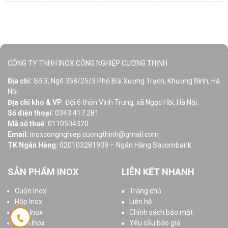
CÔNG TY TNHH INOX CÔNG NGHIỆP CƯỜNG THỊNH
Địa chỉ:
Số 3, Ngõ 358/25/3 Phố Bùi Xương Trạch, Khương Đình, Hà
Nội.
Địa chỉ kho & VP
: Đội 6 thôn Vĩnh Trung, xã Ngọc Hồi, Hà Nội.
Số điện thoại:
0343.417.281
Mã số thuế:
0110504320
Email:
inoxcongnghiep.cuongthinh@gmail.com
TK Ngân Hàng:
020103281939 – Ngân Hàng Sacombank
SẢN PHẨM INOX
LIÊN KẾT NHANH
Cuộn Inox
Trang chủ
Hộp Inox
Liên hệ
Ống Inox
Chính sách bảo mật
Tấm Inox
Yêu cầu báo giá