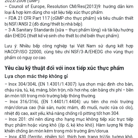
2023/2006 (GMP).
– Council of Europe, Resolution CM/Res(2013)9: hướng dẫn kim
loại & hợp kim dùng cho vật liệu tiếp xúc thực phẩm.
– FDA 21 CFR Part 117 (cGMP cho thực phẩm) và tiêu chuẩn thiết
bị NSF/ANSI 2 (đồ dùng/thiết bị nhà bếp).
– 3-A Sanitary Standards (sữa – thực phẩm lỏng) và tài liệu hướng
dẫn EHEDG (thiết kế vệ sinh cho thiết bị chế biến thực phẩm).
Lưu ý: Nhiều bếp công nghiệp tại Việt Nam sử dụng kết hợp
HACCP/ISO 22000, cùng tiêu chí NSF/3-A/EHEDG cho vùng thực
phẩm có nguy cơ cao.
Yêu cầu kỹ thuật đối với inox tiếp xúc thực phẩm
Lựa chọn mác thép không gỉ
– Inox 304/304L (EN 1.4301/1.4307): lựa chọn mặc định cho bàn,
chậu rửa, tủ, kệ, máng, bồn trộn, nồi hơi nhẹ; cân bằng chi phí – bền
ăn mòn tốt trong môi trường bếp thông thường.
– Inox 316/316L (EN 1.4401/1.4404): ưu tiên cho môi trường
mặn/clorua cao (hải sản, nước mắm, đồ muối, nước rửa có clo),
nhiệt độ cao, axit yếu; khả năng chống rỗ pitting tốt hơn 304.
– Inox 201: chỉ nên dùng cho hạng mục không tiếp xúc trực tiếp
thực phẩm hoặc vùng khô (ốp ố, kệ kho khô). Hàm lượng Ni thấp
khiến chống ăn mòn kém trong môi trường ẩm/clorua.
– Inox 430 (ferritic, nhiễm từ): thích hợp trang trí/ốp tường khô,