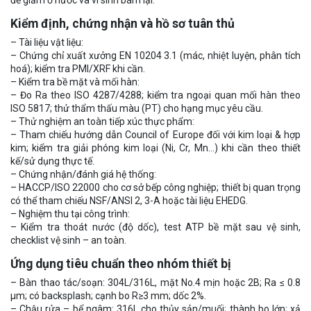
Kiểm định, chứng nhận và hồ sơ tuân thủ
– Tài liệu vật liệu:
– Chứng chỉ xuất xưởng EN 10204 3.1 (mác, nhiệt luyện, phân tích
hoá); kiểm tra PMI/XRF khi cần.
– Kiểm tra bề mặt và mối hàn:
– Đo Ra theo ISO 4287/4288; kiểm tra ngoại quan mối hàn theo
ISO 5817; thử thẩm thấu màu (PT) cho hạng mục yêu cầu.
– Thử nghiệm an toàn tiếp xúc thực phẩm:
– Tham chiếu hướng dẫn Council of Europe đối với kim loại & hợp
kim; kiểm tra giải phóng kim loại (Ni, Cr, Mn…) khi cần theo thiết
kế/sử dụng thực tế.
– Chứng nhận/đánh giá hệ thống:
– HACCP/ISO 22000 cho cơ sở bếp công nghiệp; thiết bị quan trọng
có thể tham chiếu NSF/ANSI 2, 3-A hoặc tài liệu EHEDG.
– Nghiệm thu tại công trình:
– Kiểm tra thoát nước (độ dốc), test ATP bề mặt sau vệ sinh,
checklist vệ sinh – an toàn.
Ứng dụng tiêu chuẩn theo nhóm thiết bị
– Bàn thao tác/soạn: 304L/316L, mặt No.4 mịn hoặc 2B; Ra ≤ 0.8
µm; có backsplash; cạnh bo R≥3 mm; dốc 2%.
– Chậu rửa – bể ngâm: 316L cho thủy sản/muối; thành bo lớn; xả