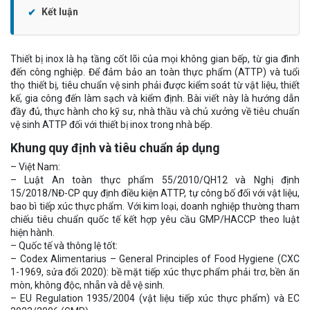
Kết luận
Thiết bị inox là hạ tầng cốt lõi của mọi không gian bếp, từ gia đình
đến công nghiệp. Để đảm bảo an toàn thực phẩm (ATTP) và tuổi
thọ thiết bị, tiêu chuẩn vệ sinh phải được kiểm soát từ vật liệu, thiết
kế, gia công đến làm sạch và kiểm định. Bài viết này là hướng dẫn
đầy đủ, thực hành cho kỹ sư, nhà thầu và chủ xưởng về tiêu chuẩn
vệ sinh ATTP đối với thiết bị inox trong nhà bếp.
Khung quy định và tiêu chuẩn áp dụng
– Việt Nam:
– Luật An toàn thực phẩm 55/2010/QH12 và Nghị định
15/2018/NĐ-CP quy định điều kiện ATTP, tự công bố đối với vật liệu,
bao bì tiếp xúc thực phẩm. Với kim loại, doanh nghiệp thường tham
chiếu tiêu chuẩn quốc tế kết hợp yêu cầu GMP/HACCP theo luật
hiện hành.
– Quốc tế và thông lệ tốt:
– Codex Alimentarius – General Principles of Food Hygiene (CXC
1-1969, sửa đổi 2020): bề mặt tiếp xúc thực phẩm phải trơ, bền ăn
mòn, không độc, nhẵn và dễ vệ sinh.
– EU Regulation 1935/2004 (vật liệu tiếp xúc thực phẩm) và EC