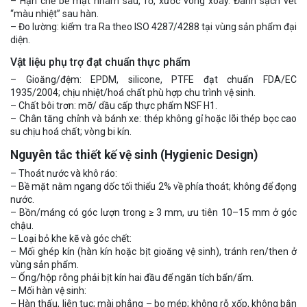
– Hạn chế bề mặt nhám sâu, rỗ, xước vòng xoáy. Đánh sạch vết
“màu nhiệt” sau hàn.
– Đo lường: kiểm tra Ra theo ISO 4287/4288 tại vùng sản phẩm đại
diện.
Vật liệu phụ trợ đạt chuẩn thực phẩm
– Gioăng/đệm: EPDM, silicone, PTFE đạt chuẩn FDA/EC
1935/2004; chịu nhiệt/hoá chất phù hợp chu trình vệ sinh.
– Chất bôi trơn: mỡ/ dầu cấp thực phẩm NSF H1.
– Chân tăng chỉnh và bánh xe: thép không gỉ hoặc lõi thép bọc cao
su chịu hoá chất; vòng bi kín.
Nguyên tắc thiết kế vệ sinh (Hygienic Design)
– Thoát nước và khô ráo:
– Bề mặt nằm ngang dốc tối thiểu 2% về phía thoát; không để đọng
nước.
– Bồn/máng có góc lượn trong ≥ 3 mm, ưu tiên 10–15 mm ở góc
chậu.
– Loại bỏ khe kẽ và góc chết:
– Mối ghép kín (hàn kín hoặc bịt gioăng vệ sinh), tránh ren/then ở
vùng sản phẩm.
– Ống/hộp rỗng phải bịt kín hai đầu để ngăn tích bẩn/ẩm.
– Mối hàn vệ sinh:
– Hàn thấu, liên tục; mài phẳng – bo mép; không rỗ xốp, không bắn