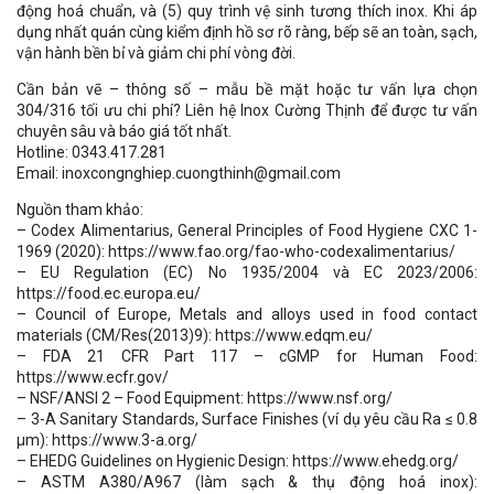
động hoá chuẩn, và (5) quy trình vệ sinh tương thích inox. Khi áp
dụng nhất quán cùng kiểm định hồ sơ rõ ràng, bếp sẽ an toàn, sạch,
vận hành bền bỉ và giảm chi phí vòng đời.
Cần bản vẽ – thông số – mẫu bề mặt hoặc tư vấn lựa chọn
304/316 tối ưu chi phí? Liên hệ Inox Cường Thịnh để được tư vấn
chuyên sâu và báo giá tốt nhất.
Hotline: 0343.417.281
Email: inoxcongnghiep.cuongthinh@gmail.com
Nguồn tham khảo:
– Codex Alimentarius, General Principles of Food Hygiene CXC 1-
1969 (2020): https://www.fao.org/fao-who-codexalimentarius/
– EU Regulation (EC) No 1935/2004 và EC 2023/2006:
https://food.ec.europa.eu/
– Council of Europe, Metals and alloys used in food contact
materials (CM/Res(2013)9): https://www.edqm.eu/
– FDA 21 CFR Part 117 – cGMP for Human Food:
https://www.ecfr.gov/
– NSF/ANSI 2 – Food Equipment: https://www.nsf.org/
– 3-A Sanitary Standards, Surface Finishes (ví dụ yêu cầu Ra ≤ 0.8
µm): https://www.3-a.org/
– EHEDG Guidelines on Hygienic Design: https://www.ehedg.org/
– ASTM A380/A967 (làm sạch & thụ động hoá inox):