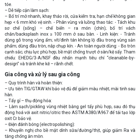
tóe.
– Dễ tiếp cận làm sạch:
– Bố trí mở nhanh, khay tháo rời, cửa kiểm tra; hạn chế không gian
hẹp < 6 mm khó vệ sinh. - Phân vùng và luồng thao tác: - Tách khu
sơ chế (sống) – chế biến – ra món (chín); bố trí vách
chắn/backsplash inox ≥ 100 mm ở sau bàn. - Linh kiện: - Tránh
dùng gỗ trong vùng ẩm; vít/đinh tán không lộ đầu trong vùng sản
phẩm; dùng đầu tròn, nắp chụp kín. - An toàn người dùng: - Bo tròn
cạnh sắc; chịu lực phù hợp; bề mặt chống trượt ở sàn/kệ sấy. Tham
chiếu: EHEDG/3-A/NSF đều nhấn mạnh tiêu chí “cleanable-by-
design” và tránh khe kẽ – rãnh chết.
Gia công và xử lý sau gia công
– Quy trình hàn và hoàn thiện:
– Ưu tiên TIG/GTAW khí bảo vệ đủ để giảm màu nhiệt; mài tinh sau
hàn.
– Tẩy gỉ – thụ động hóa:
– Làm sạch/pickling vùng nhiệt bằng gel tẩy phù hợp, sau đó thụ
động hoá với axit nitric/citric theo ASTM A380/A967 để tái tạo lớp
oxit Cr bảo vệ.
– Điện đánh bóng (electropolishing):
– Khuyến nghị cho bề mặt dính sữa/đường/thịt, giúp giảm Ra và
tăng chống ăn mòn.