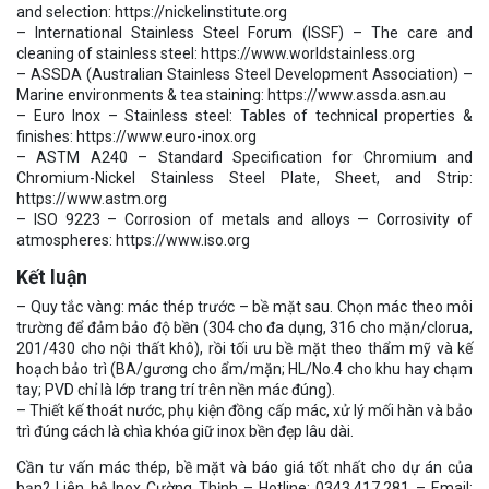
and selection: https://nickelinstitute.org
– International Stainless Steel Forum (ISSF) – The care and
cleaning of stainless steel: https://www.worldstainless.org
– ASSDA (Australian Stainless Steel Development Association) –
Marine environments & tea staining: https://www.assda.asn.au
– Euro Inox – Stainless steel: Tables of technical properties &
finishes: https://www.euro-inox.org
– ASTM A240 – Standard Specification for Chromium and
Chromium-Nickel Stainless Steel Plate, Sheet, and Strip:
https://www.astm.org
– ISO 9223 – Corrosion of metals and alloys — Corrosivity of
atmospheres: https://www.iso.org
Kết luận
– Quy tắc vàng: mác thép trước – bề mặt sau. Chọn mác theo môi
trường để đảm bảo độ bền (304 cho đa dụng, 316 cho mặn/clorua,
201/430 cho nội thất khô), rồi tối ưu bề mặt theo thẩm mỹ và kế
hoạch bảo trì (BA/gương cho ẩm/mặn; HL/No.4 cho khu hay chạm
tay; PVD chỉ là lớp trang trí trên nền mác đúng).
– Thiết kế thoát nước, phụ kiện đồng cấp mác, xử lý mối hàn và bảo
trì đúng cách là chìa khóa giữ inox bền đẹp lâu dài.
Cần tư vấn mác thép, bề mặt và báo giá tốt nhất cho dự án của
bạn? Liên hệ Inox Cường Thịnh – Hotline: 0343.417.281 – Email: