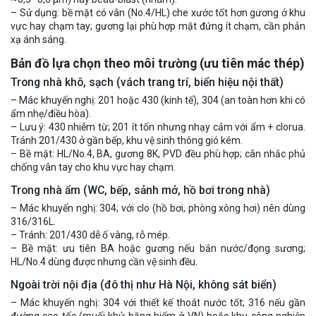
– Sử dụng: bề mặt có vân (No.4/HL) che xước tốt hơn gương ở khu
vực hay chạm tay; gương lại phù hợp mặt đứng ít chạm, cần phản
xạ ánh sáng.
Bản đồ lựa chọn theo môi trường (ưu tiên mác thép)
Trong nhà khô, sạch (vách trang trí, biển hiệu nội thất)
– Mác khuyến nghị: 201 hoặc 430 (kinh tế), 304 (an toàn hơn khi có
ẩm nhẹ/điều hòa).
– Lưu ý: 430 nhiễm từ; 201 ít tốn nhưng nhạy cảm với ẩm + clorua.
Tránh 201/430 ở gần bếp, khu vệ sinh thông gió kém.
– Bề mặt: HL/No.4, BA, gương 8K, PVD đều phù hợp; cân nhắc phủ
chống vân tay cho khu vực hay chạm.
Trong nhà ẩm (WC, bếp, sảnh mở, hồ bơi trong nhà)
– Mác khuyến nghị: 304; với clo (hồ bơi, phòng xông hơi) nên dùng
316/316L.
– Tránh: 201/430 dễ ố vàng, rỗ mép.
– Bề mặt: ưu tiên BA hoặc gương nếu bắn nước/đọng sương;
HL/No.4 dùng được nhưng cần vệ sinh đều.
Ngoài trời nội địa (đô thị như Hà Nội, không sát biển)
– Mác khuyến nghị: 304 với thiết kế thoát nước tốt; 316 nếu gần
đường cao tốc (muối khử băng hiếm ở VN) hoặc khu công nghiệp