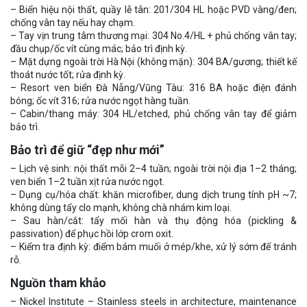
– Biển hiệu nội thất, quầy lễ tân: 201/304 HL hoặc PVD vàng/đen;
chống vân tay nếu hay chạm.
– Tay vịn trung tâm thương mại: 304 No.4/HL + phủ chống vân tay;
đầu chụp/ốc vít cùng mác; bảo trì định kỳ.
– Mặt dựng ngoài trời Hà Nội (không mặn): 304 BA/gương; thiết kế
thoát nước tốt; rửa định kỳ.
– Resort ven biển Đà Nẵng/Vũng Tàu: 316 BA hoặc điện đánh
bóng; ốc vít 316; rửa nước ngọt hàng tuần.
– Cabin/thang máy: 304 HL/etched, phủ chống vân tay để giảm
bảo trì.
Bảo trì để giữ “đẹp như mới”
– Lịch vệ sinh: nội thất mỗi 2–4 tuần; ngoài trời nội địa 1–2 tháng;
ven biển 1–2 tuần xịt rửa nước ngọt.
– Dụng cụ/hóa chất: khăn microfiber, dung dịch trung tính pH ~7;
không dùng tẩy clo mạnh, không chà nhám kim loại.
– Sau hàn/cắt: tẩy mối hàn và thụ động hóa (pickling &
passivation) để phục hồi lớp crom oxit.
– Kiểm tra định kỳ: điểm bám muối ở mép/khe, xử lý sớm để tránh
rỗ.
Nguồn tham khảo
– Nickel Institute – Stainless steels in architecture, maintenance