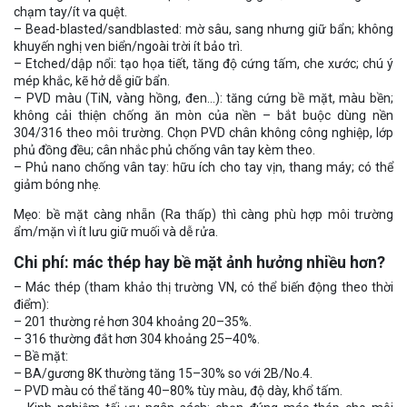
chạm tay/ít va quệt.
– Bead-blasted/sandblasted: mờ sâu, sang nhưng giữ bẩn; không
khuyến nghị ven biển/ngoài trời ít bảo trì.
– Etched/dập nổi: tạo họa tiết, tăng độ cứng tấm, che xước; chú ý
mép khắc, kẽ hở dễ giữ bẩn.
– PVD màu (TiN, vàng hồng, đen…): tăng cứng bề mặt, màu bền;
không cải thiện chống ăn mòn của nền – bắt buộc dùng nền
304/316 theo môi trường. Chọn PVD chân không công nghiệp, lớp
phủ đồng đều; cân nhắc phủ chống vân tay kèm theo.
– Phủ nano chống vân tay: hữu ích cho tay vịn, thang máy; có thể
giảm bóng nhẹ.
Mẹo: bề mặt càng nhẵn (Ra thấp) thì càng phù hợp môi trường
ẩm/mặn vì ít lưu giữ muối và dễ rửa.
Chi phí: mác thép hay bề mặt ảnh hưởng nhiều hơn?
– Mác thép (tham khảo thị trường VN, có thể biến động theo thời
điểm):
– 201 thường rẻ hơn 304 khoảng 20–35%.
– 316 thường đắt hơn 304 khoảng 25–40%.
– Bề mặt:
– BA/gương 8K thường tăng 15–30% so với 2B/No.4.
– PVD màu có thể tăng 40–80% tùy màu, độ dày, khổ tấm.