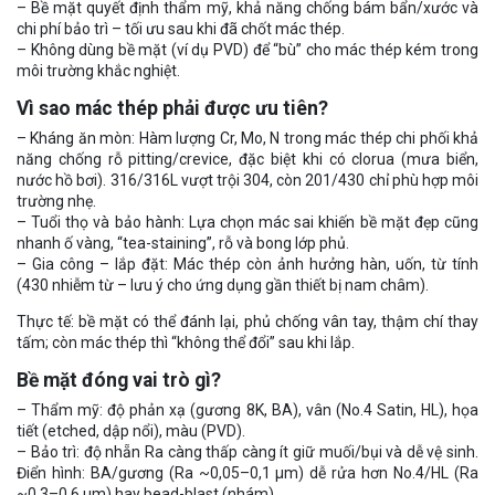
– Bề mặt quyết định thẩm mỹ, khả năng chống bám bẩn/xước và
chi phí bảo trì – tối ưu sau khi đã chốt mác thép.
– Không dùng bề mặt (ví dụ PVD) để “bù” cho mác thép kém trong
môi trường khắc nghiệt.
Vì sao mác thép phải được ưu tiên?
– Kháng ăn mòn: Hàm lượng Cr, Mo, N trong mác thép chi phối khả
năng chống rỗ pitting/crevice, đặc biệt khi có clorua (mưa biển,
nước hồ bơi). 316/316L vượt trội 304, còn 201/430 chỉ phù hợp môi
trường nhẹ.
– Tuổi thọ và bảo hành: Lựa chọn mác sai khiến bề mặt đẹp cũng
nhanh ố vàng, “tea-staining”, rỗ và bong lớp phủ.
– Gia công – lắp đặt: Mác thép còn ảnh hưởng hàn, uốn, từ tính
(430 nhiễm từ – lưu ý cho ứng dụng gần thiết bị nam châm).
Thực tế: bề mặt có thể đánh lại, phủ chống vân tay, thậm chí thay
tấm; còn mác thép thì “không thể đổi” sau khi lắp.
Bề mặt đóng vai trò gì?
– Thẩm mỹ: độ phản xạ (gương 8K, BA), vân (No.4 Satin, HL), họa
tiết (etched, dập nổi), màu (PVD).
– Bảo trì: độ nhẵn Ra càng thấp càng ít giữ muối/bụi và dễ vệ sinh.
Điển hình: BA/gương (Ra ~0,05–0,1 µm) dễ rửa hơn No.4/HL (Ra
~0,3–0,6 µm) hay bead-blast (nhám).