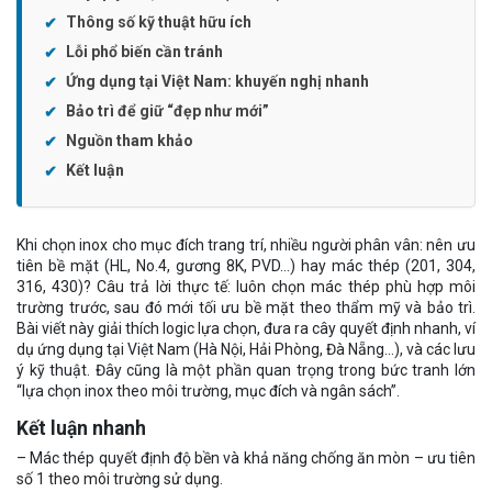
Thông số kỹ thuật hữu ích
Lỗi phổ biến cần tránh
Ứng dụng tại Việt Nam: khuyến nghị nhanh
Bảo trì để giữ “đẹp như mới”
Nguồn tham khảo
Kết luận
Khi chọn inox cho mục đích trang trí, nhiều người phân vân: nên ưu
tiên bề mặt (HL, No.4, gương 8K, PVD…) hay mác thép (201, 304,
316, 430)? Câu trả lời thực tế: luôn chọn mác thép phù hợp môi
trường trước, sau đó mới tối ưu bề mặt theo thẩm mỹ và bảo trì.
Bài viết này giải thích logic lựa chọn, đưa ra cây quyết định nhanh, ví
dụ ứng dụng tại Việt Nam (Hà Nội, Hải Phòng, Đà Nẵng…), và các lưu
ý kỹ thuật. Đây cũng là một phần quan trọng trong bức tranh lớn
“lựa chọn inox theo môi trường, mục đích và ngân sách”.
Kết luận nhanh
– Mác thép quyết định độ bền và khả năng chống ăn mòn – ưu tiên
số 1 theo môi trường sử dụng.