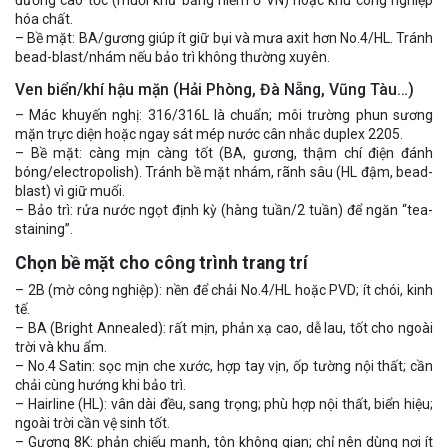
hóa chất.
– Bề mặt: BA/gương giúp ít giữ bụi và mưa axit hơn No.4/HL. Tránh
bead-blast/nhám nếu bảo trì không thường xuyên.
Ven biển/khí hậu mặn (Hải Phòng, Đà Nẵng, Vũng Tàu…)
– Mác khuyến nghị: 316/316L là chuẩn; môi trường phun sương
mặn trực diện hoặc ngay sát mép nước cân nhắc duplex 2205.
– Bề mặt: càng mịn càng tốt (BA, gương, thậm chí điện đánh
bóng/electropolish). Tránh bề mặt nhám, rãnh sâu (HL đậm, bead-
blast) vì giữ muối.
– Bảo trì: rửa nước ngọt định kỳ (hàng tuần/2 tuần) để ngăn “tea-
staining”.
Chọn bề mặt cho công trình trang trí
– 2B (mờ công nghiệp): nền để chải No.4/HL hoặc PVD; ít chói, kinh
tế.
– BA (Bright Annealed): rất mịn, phản xạ cao, dễ lau, tốt cho ngoài
trời và khu ẩm.
– No.4 Satin: sọc mịn che xước, hợp tay vịn, ốp tường nội thất; cần
chải cùng hướng khi bảo trì.
– Hairline (HL): vân dài đều, sang trọng; phù hợp nội thất, biển hiệu;
ngoài trời cần vệ sinh tốt.
– Gương 8K: phản chiếu mạnh, tôn không gian; chỉ nên dùng nơi ít