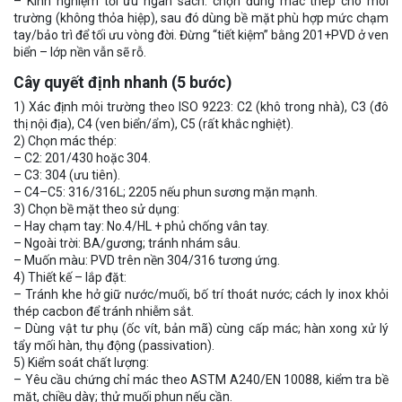
– Kinh nghiệm tối ưu ngân sách: chọn đúng mác thép cho môi
trường (không thỏa hiệp), sau đó dùng bề mặt phù hợp mức chạm
tay/bảo trì để tối ưu vòng đời. Đừng “tiết kiệm” bằng 201+PVD ở ven
biển – lớp nền vẫn sẽ rỗ.
Cây quyết định nhanh (5 bước)
1) Xác định môi trường theo ISO 9223: C2 (khô trong nhà), C3 (đô
thị nội địa), C4 (ven biển/ẩm), C5 (rất khắc nghiệt).
2) Chọn mác thép:
– C2: 201/430 hoặc 304.
– C3: 304 (ưu tiên).
– C4–C5: 316/316L; 2205 nếu phun sương mặn mạnh.
3) Chọn bề mặt theo sử dụng:
– Hay chạm tay: No.4/HL + phủ chống vân tay.
– Ngoài trời: BA/gương; tránh nhám sâu.
– Muốn màu: PVD trên nền 304/316 tương ứng.
4) Thiết kế – lắp đặt:
– Tránh khe hở giữ nước/muối, bố trí thoát nước; cách ly inox khỏi
thép cacbon để tránh nhiễm sắt.
– Dùng vật tư phụ (ốc vít, bản mã) cùng cấp mác; hàn xong xử lý
tẩy mối hàn, thụ động (passivation).
5) Kiểm soát chất lượng:
– Yêu cầu chứng chỉ mác theo ASTM A240/EN 10088, kiểm tra bề
mặt, chiều dày; thử muối phun nếu cần.