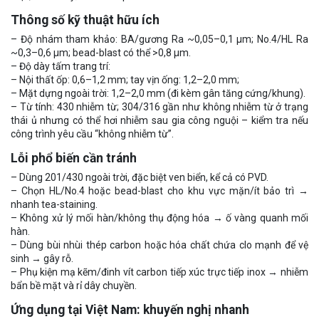
Thông số kỹ thuật hữu ích
– Độ nhám tham khảo: BA/gương Ra ~0,05–0,1 µm; No.4/HL Ra
~0,3–0,6 µm; bead-blast có thể >0,8 µm.
– Độ dày tấm trang trí:
– Nội thất ốp: 0,6–1,2 mm; tay vịn ống: 1,2–2,0 mm;
– Mặt dựng ngoài trời: 1,2–2,0 mm (đi kèm gân tăng cứng/khung).
– Từ tính: 430 nhiễm từ; 304/316 gần như không nhiễm từ ở trạng
thái ủ nhưng có thể hơi nhiễm sau gia công nguội – kiểm tra nếu
công trình yêu cầu “không nhiễm từ”.
Lỗi phổ biến cần tránh
– Dùng 201/430 ngoài trời, đặc biệt ven biển, kể cả có PVD.
– Chọn HL/No.4 hoặc bead-blast cho khu vực mặn/ít bảo trì →
nhanh tea-staining.
– Không xử lý mối hàn/không thụ động hóa → ố vàng quanh mối
hàn.
– Dùng bùi nhùi thép carbon hoặc hóa chất chứa clo mạnh để vệ
sinh → gây rỗ.
– Phụ kiện mạ kẽm/đinh vít carbon tiếp xúc trực tiếp inox → nhiễm
bẩn bề mặt và rỉ dây chuyền.
Ứng dụng tại Việt Nam: khuyến nghị nhanh