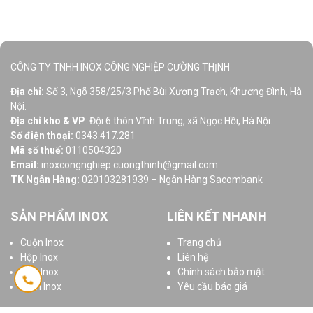
CÔNG TY TNHH INOX CÔNG NGHIỆP CƯỜNG THỊNH
Địa chỉ:
Số 3, Ngõ 358/25/3 Phố Bùi Xương Trạch, Khương Đình, Hà
Nội.
Địa chỉ kho & VP
: Đội 6 thôn Vĩnh Trung, xã Ngọc Hồi, Hà Nội.
Số điện thoại:
0343.417.281
Mã số thuế:
0110504320
Email:
inoxcongnghiep.cuongthinh@gmail.com
TK Ngân Hàng:
020103281939 – Ngân Hàng Sacombank
SẢN PHẨM INOX
LIÊN KẾT NHANH
Cuộn Inox
Trang chủ
Hộp Inox
Liên hệ
Ống Inox
Chính sách bảo mật
Tấm Inox
Yêu cầu báo giá