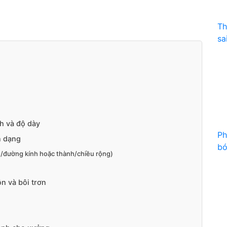
Th
sa
h và độ dày
Ph
n dạng
bó
h/đường kính hoặc thành/chiều rộng)
n và bôi trơn