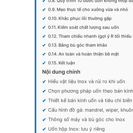
Quy trình 10 bước uốn không móp d
Mẹo thực tế cho xưởng vừa và nhỏ
Khắc phục lỗi thường gặp
Kiểm soát chất lượng sau uốn
Tham chiếu nhanh (gợi ý R tối thiểu
Bảng bù góc tham khảo
An toàn và hoàn thiện bề mặt
Kết luận
Nội dung chính
Hiểu vật liệu Inox và rủi ro khi uốn
Chọn phương pháp uốn theo bán kính
Thiết kế bán kính uốn và tiêu chí biế
Cấu hình đồ gá: mandrel, wiper, khuôn
Thông số máy và bù góc cho Inox
Uốn hộp Inox: lưu ý riêng