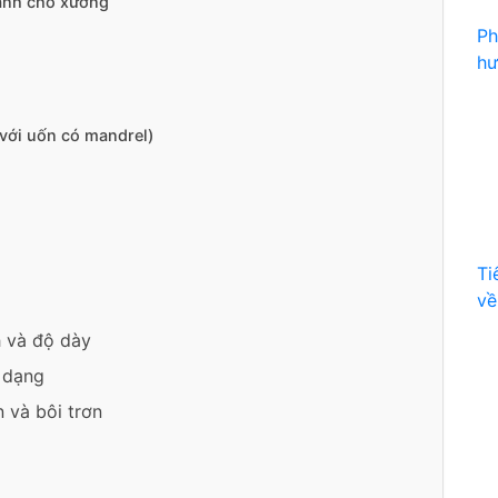
ành cho xưởng
Ph
hư
 với uốn có mandrel)
Ti
về
 và độ dày
n dạng
 và bôi trơn