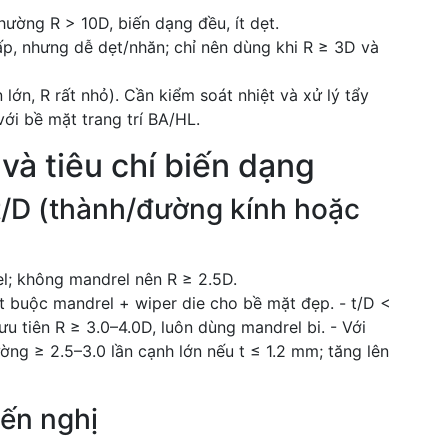
thường R > 10D, biến dạng đều, ít dẹt.
hấp, nhưng dễ dẹt/nhăn; chỉ nên dùng khi R ≥ 3D và
 lớn, R rất nhỏ). Cần kiểm soát nhiệt và xử lý tẩy
ới bề mặt trang trí BA/HL.
và tiêu chí biến dạng
t/D (thành/đường kính hoặc
el; không mandrel nên R ≥ 2.5D.
ắt buộc mandrel + wiper die cho bề mặt đẹp. - t/D <
ưu tiên R ≥ 3.0–4.0D, luôn dùng mandrel bi. - Với
ờng ≥ 2.5–3.0 lần cạnh lớn nếu t ≤ 1.2 mm; tăng lên
yến nghị