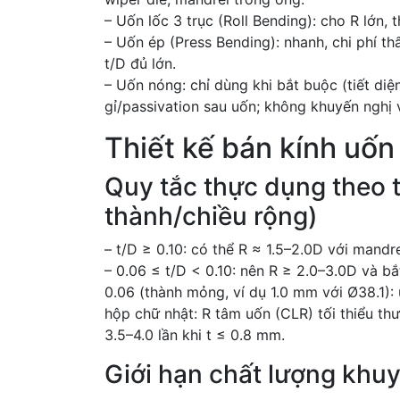
– Uốn lốc 3 trục (Roll Bending): cho R lớn, 
– Uốn ép (Press Bending): nhanh, chi phí t
t/D đủ lớn.
– Uốn nóng: chỉ dùng khi bắt buộc (tiết diện
gỉ/passivation sau uốn; không khuyến nghị v
Thiết kế bán kính uốn 
Quy tắc thực dụng theo 
thành/chiều rộng)
– t/D ≥ 0.10: có thể R ≈ 1.5–2.0D với mandr
– 0.06 ≤ t/D < 0.10: nên R ≥ 2.0–3.0D và b
0.06 (thành mỏng, ví dụ 1.0 mm với Ø38.1): 
hộp chữ nhật: R tâm uốn (CLR) tối thiểu thư
3.5–4.0 lần khi t ≤ 0.8 mm.
Giới hạn chất lượng khu