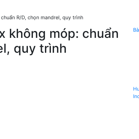
chuẩn R/D, chọn mandrel, quy trình
ox không móp: chuẩn
Bà
l, quy trình
Hư
In