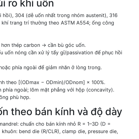
ủi ro khi uốn
i hồi), 304 (dễ uốn nhất trong nhóm austenit), 316
 khí trang trí thường theo ASTM A554; ống công
ao hơn thép carbon → cần bù góc uốn.
 uốn nóng cần xử lý tẩy gỉ/passivation để phục hồi
hoặc phía ngoài để giảm nhăn ở lòng trong.
, tính theo [(ODmax − ODmin)/ODnom] × 100%.
h phía ngoài; lõm mặt phẳng với hộp (concavity).
hông phù hợp.
 theo bán kính và độ dày
mandrel: chuẩn cho bán kính nhỏ R = 1–3D (D =
khuôn: bend die (R/CLR), clamp die, pressure die,