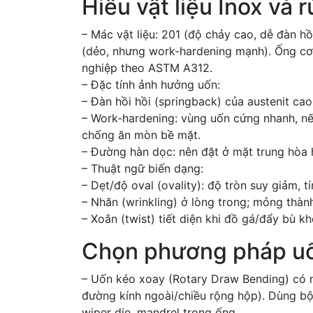
Hiểu vật liệu Inox và r
– Mác vật liệu: 201 (độ chảy cao, dễ đàn hồ
(dẻo, nhưng work-hardening mạnh). Ống cơ
nghiệp theo ASTM A312.
– Đặc tính ảnh hưởng uốn:
– Đàn hồi hồi (springback) của austenit c
– Work-hardening: vùng uốn cứng nhanh, nếu
chống ăn mòn bề mặt.
– Đường hàn dọc: nên đặt ở mặt trung hòa 
– Thuật ngữ biến dạng:
– Dẹt/độ oval (ovality): độ tròn suy giảm
– Nhăn (wrinkling) ở lòng trong; mỏng thàn
– Xoắn (twist) tiết diện khi đồ gá/đẩy bù k
Chọn phương pháp uốn
– Uốn kéo xoay (Rotary Draw Bending) có 
đường kính ngoài/chiều rộng hộp). Dùng bộ 
wiper die, mandrel trong ống.