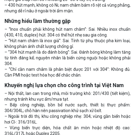
– 430 hút mạnh, không có Ni; nam châm bám rõ rệt cả vùng phẳng,
nhưng dễ rỉ nâu ở ngoài trời ẩm mặn.
Những hiểu lầm thường gặp
– “Inox chuẩn phải không hút nam châm”: Sai. Nhiều inox chuẩn
(430, 410, duplex) hút. 304 có thể hút nhẹ sau gia công.
– “Hút nam châm là inox giả”: Sai. Tính từ phụ thuộc pha kim loại,
không phản ánh chất lượng chống gỉ.
– “304 hút mạnh là do đánh bóng”: Sai. Đánh bóng không làm tăng
từ tính đáng kể; nguyên nhân là biến cứng nguội hoặc không phải
304.
– “Chỉ cần nam châm là phân biệt được 201 với 304”: Không đủ.
Cần PMI hoặc test hóa học để chắc chắn.
Khuyến nghị lựa chọn cho công trình tại Việt Nam
– Nội thất, lan can trong nhà, môi trường khô: 201/430 (tiết kiệm),
nhưng tránh khu vực ẩm/mưa tạt.
– Bếp công nghiệp, bồn bể nước sạch, thiết bị thực phẩm:
304/304L; chỗ hàn nên passivation khử sạch xỉ/ôxít.
– Ngoài trời đô thị, khu công nghiệp nhẹ: 304; vùng gần biển hoặc
hơi Cl-: 316/316L.
– Vùng biển trực diện, hóa chất ăn mòn hoặc nhiệt độ cao:
316L/317L hoặc Duplex 2205.