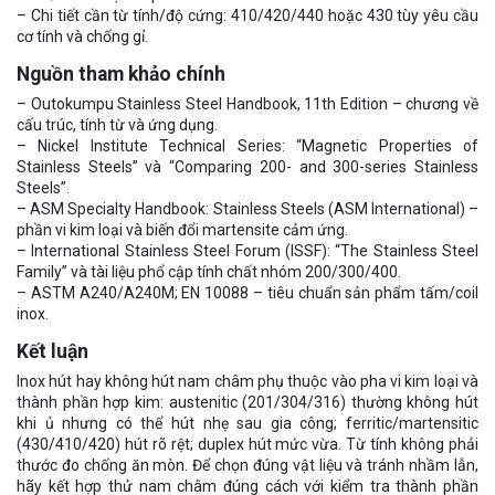
– Chi tiết cần từ tính/độ cứng: 410/420/440 hoặc 430 tùy yêu cầu
cơ tính và chống gỉ.
Nguồn tham khảo chính
– Outokumpu Stainless Steel Handbook, 11th Edition – chương về
cấu trúc, tính từ và ứng dụng.
– Nickel Institute Technical Series: “Magnetic Properties of
Stainless Steels” và “Comparing 200- and 300-series Stainless
Steels”.
– ASM Specialty Handbook: Stainless Steels (ASM International) –
phần vi kim loại và biến đổi martensite cảm ứng.
– International Stainless Steel Forum (ISSF): “The Stainless Steel
Family” và tài liệu phổ cập tính chất nhóm 200/300/400.
– ASTM A240/A240M; EN 10088 – tiêu chuẩn sản phẩm tấm/coil
inox.
Kết luận
Inox hút hay không hút nam châm phụ thuộc vào pha vi kim loại và
thành phần hợp kim: austenitic (201/304/316) thường không hút
khi ủ nhưng có thể hút nhẹ sau gia công; ferritic/martensitic
(430/410/420) hút rõ rệt; duplex hút mức vừa. Từ tính không phải
thước đo chống ăn mòn. Để chọn đúng vật liệu và tránh nhầm lẫn,
hãy kết hợp thử nam châm đúng cách với kiểm tra thành phần