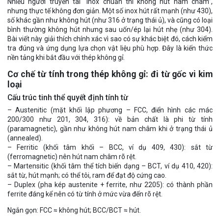
Nhiều người truyền tai “inox chuẩn thì không hút nam châm”,
nhưng thực tế không đơn giản. Một số inox hút rất mạnh (như 430),
số khác gần như không hút (như 316 ở trạng thái ủ), và cũng có loại
bình thường không hút nhưng sau uốn/ép lại hút nhẹ (như 304).
Bài viết này giải thích chính xác vì sao có sự khác biệt đó, cách kiểm
tra đúng và ứng dụng lựa chọn vật liệu phù hợp. Đây là kiến thức
nền tảng khi bắt đầu với thép không gỉ.
Cơ chế từ tính trong thép không gỉ: đi từ gốc vi kim
loại
Cấu trúc tinh thể quyết định tính từ
– Austenitic (mặt khối lập phương – FCC, điển hình các mác
200/300 như 201, 304, 316): về bản chất là phi từ tính
(paramagnetic), gần như không hút nam châm khi ở trạng thái ủ
(annealed).
– Ferritic (khối tâm khối – BCC, ví dụ 409, 430): sắt từ
(ferromagnetic) nên hút nam châm rõ rệt.
– Martensitic (khối tâm thể tích biến dạng – BCT, ví dụ 410, 420):
sắt từ, hút mạnh; có thể tôi, ram để đạt độ cứng cao.
– Duplex (pha kép austenite + ferrite, như 2205): có thành phần
ferrite đáng kể nên có từ tính ở mức vừa đến rõ rệt.
Ngắn gọn: FCC ≈ không hút; BCC/BCT ≈ hút.