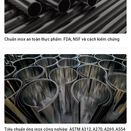
Chuẩn inox an toàn thực phẩm: FDA, NSF và cách kiểm chứng
Tiêu chuẩn ống inox công nghiệp: ASTM A312, A270, A269, A554