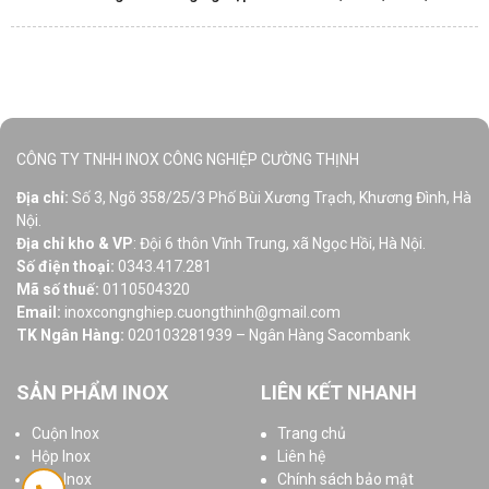
CÔNG TY TNHH INOX CÔNG NGHIỆP CƯỜNG THỊNH
Địa chỉ:
Số 3, Ngõ 358/25/3 Phố Bùi Xương Trạch, Khương Đình, Hà
Nội.
Địa chỉ kho & VP
: Đội 6 thôn Vĩnh Trung, xã Ngọc Hồi, Hà Nội.
Số điện thoại:
0343.417.281
Mã số thuế:
0110504320
Email:
inoxcongnghiep.cuongthinh@gmail.com
TK Ngân Hàng:
020103281939 – Ngân Hàng Sacombank
SẢN PHẨM INOX
LIÊN KẾT NHANH
Cuộn Inox
Trang chủ
Hộp Inox
Liên hệ
Ống Inox
Chính sách bảo mật