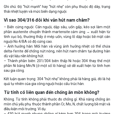
Ghi chú: Độ “hút mạnh” hay “hút nhẹ” còn phụ thuộc độ dày, trạng
thái nhiệt luyện và mức biến dạng nguội.
Vì sao 304/316 đôi khi vẫn hút nam châm?
– Biến cứng nguội: Cán nguội, dập sâu, uốn gấp, kéo sợi làm một
phần austenite chuyển thành martensite cảm ứng → xuất hiện từ
tính cục bộ, thường thấy ở mép uốn, vùng lỗ dập hoặc bề mặt cán
nguội No.4/BA có độ cứng cao.
– Ảnh hưởng hàn: Mối hàn và vùng ảnh hưởng nhiệt có thể chứa
delta-ferrite để chống nứt nóng, nên hút nam châm tại đường hàn
dù vật liệu nền không hút.
– Thành phần biên: 201/304 biên thấp Ni hoặc 304 thay thế một
phần Ni bằng Mn/N (ở một số lô hàng) sẽ dễ xuất hiện từ tính hơn
sau gia công.
Kết luận quan trọng: 304 “hút nhẹ” không phải là hàng giả; đó là hệ
quả tự nhiên của gia công nguội hoặc cấu trúc hàn.
Từ tính có liên quan đến chống ăn mòn không?
Không. Từ tính không phải thước đo chống gỉ. Khả năng chống ăn
mòn chủ yếu phụ thuộc thành phần Cr, Mo, N, chất lượng bề mặt và
điều kiện môi trường. Ví dụ:
– 430 hút mạnh nhưng chống gỉ kém hơn 304 trong môi trường