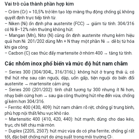
Vai trò của thành phần hợp kim
– Crôm (Cr) ≈ 10,5% trở lên tạo lớp màng thụ động chống gỉ; không
quyết định trực tiếp tính từ.
– Niken (Ni) ổn định pha austenite (FCC) → giảm từ tính. 304/316
có Ni 8–12% nên thường không hút.
– Mangan (Mn), Nitơ (N) cũng ổn định austenite nhưng kém hiệu
quả hơn Ni. 201/202 dùng Mn + N thay một phần Ni → dễ bị từ hóa
khi gia công.
– Cacbon (C) cao thúc đẩy martensite ở nhóm 400 → tăng từ tính.
Các nhóm inox phổ biến và mức độ hút nam châm
– Series 300 (304/304L, 316/316L): không hút ở trạng thái ủ; có
thể hút nhẹ sau cán nguội, dập, uốn gấp, tiện nguội do biến đổi
austenite → martensite cảm ứng.
– Series 200 (201/202): tính chất tương tự 300 nhưng ít Ni hơn,
nhạy biến cứng hơn → sau gia công thường hút nhẹ đến vừa; chống
gỉ kém hơn 304/316.
– Ferritic 400 (430, 409): hút nam châm rõ rệt; chống gỉ trung bình,
phù hợp nội thất/khu vực khô ráo.
– Martensitic 400 (410, 420, 440): hút mạnh; dùng cho dao kéo,
trục, chi tiết chịu mài mòn.
– Duplex (2205, 2507): hút mức vừa do có pha ferrite; chống gỉ rất
tốt, đặc biệt chống nứt do ứng suất trong môi trường Cl-.