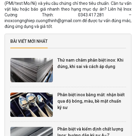
(PMI/test Mo/Ni) và yêu cầu chứng chỉ theo tiêu chuẩn. Cần tư vấn
vật liệu hoặc báo giá nhanh theo hạng mục dự án? Liên hệ Inox
Cường Thịnh: 0343.417.281 –
inoxcongnghiep.cuongthinh@gmail.com để được tư vấn đúng mác,
đúng ứng dụng và giá tốt.
BÀI VIẾT MỚI NHẤT
Thử nam châm phân biệt inox: Khi
đúng, khi sai và cách áp dụng
Phân biệt inox bằng mắt: nhận biết
qua độ bóng, màu, bề mặt chuẩn
kỹ sư
Phân biệt và kiểm định chất lượng
Inox: hướng dẫn kỹ sư A–Z