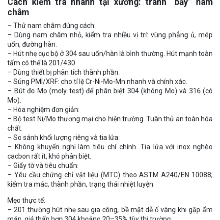
Cách kiểm tra nhanh tại xưởng: tránh “bẫy” nam
châm
– Thử nam châm đúng cách:
– Dùng nam châm nhỏ, kiểm tra nhiều vị trí: vùng phẳng ủ, mép
uốn, đường hàn.
– Hút nhẹ cục bộ ở 304 sau uốn/hàn là bình thường. Hút mạnh toàn
tấm có thể là 201/430.
– Dùng thiết bị phân tích thành phần:
– Súng PMI/XRF: cho tỉ lệ Cr-Ni-Mo-Mn nhanh và chính xác.
– Bút đo Mo (moly test) để phân biệt 304 (không Mo) và 316 (có
Mo).
– Hóa nghiệm đơn giản:
– Bộ test Ni/Mo thương mại cho hiện trường. Tuân thủ an toàn hóa
chất.
– So sánh khối lượng riêng và tia lửa:
– Không khuyến nghị làm tiêu chí chính. Tia lửa với inox nghèo
cacbon rất ít, khó phân biệt.
– Giấy tờ và tiêu chuẩn:
– Yêu cầu chứng chỉ vật liệu (MTC) theo ASTM A240/EN 10088;
kiểm tra mác, thành phần, trạng thái nhiệt luyện.
Mẹo thực tế:
– 201 thường hút nhẹ sau gia công, bề mặt dễ ố vàng khi gặp ẩm
mặn, giá thấp hơn 304 khoảng 20–35% tùy thị trường.