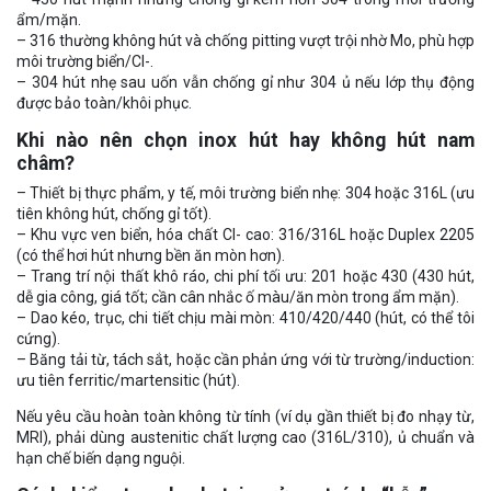
ẩm/mặn.
– 316 thường không hút và chống pitting vượt trội nhờ Mo, phù hợp
môi trường biển/Cl-.
– 304 hút nhẹ sau uốn vẫn chống gỉ như 304 ủ nếu lớp thụ động
được bảo toàn/khôi phục.
Khi nào nên chọn inox hút hay không hút nam
châm?
– Thiết bị thực phẩm, y tế, môi trường biển nhẹ: 304 hoặc 316L (ưu
tiên không hút, chống gỉ tốt).
– Khu vực ven biển, hóa chất Cl- cao: 316/316L hoặc Duplex 2205
(có thể hơi hút nhưng bền ăn mòn hơn).
– Trang trí nội thất khô ráo, chi phí tối ưu: 201 hoặc 430 (430 hút,
dễ gia công, giá tốt; cần cân nhắc ố màu/ăn mòn trong ẩm mặn).
– Dao kéo, trục, chi tiết chịu mài mòn: 410/420/440 (hút, có thể tôi
cứng).
– Băng tải từ, tách sắt, hoặc cần phản ứng với từ trường/induction:
ưu tiên ferritic/martensitic (hút).
Nếu yêu cầu hoàn toàn không từ tính (ví dụ gần thiết bị đo nhạy từ,
MRI), phải dùng austenitic chất lượng cao (316L/310), ủ chuẩn và
hạn chế biến dạng nguội.