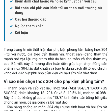
Kiểm định chất lượng và hồ sơ kỹ thuật cần yêu cầu
Bài toán chi phí: cấu hình tối ưu theo môi trường sử
dụng
Câu hỏi thường gặp
Nguồn tham khảo
Kết luận
Trong trang trí nội thất hiện đại, phụ kiện phòng tắm bằng Inox 304
—từ vòi nước, giá treo đến thanh vịn, thoát sàn—đang thay thế
mạnh mẽ vật liệu mạ crom nhờ độ bền, an toàn và tính thẩm mỹ
cao. Bài viết này là hướng dẫn toàn diện giúp bạn chọn đúng sản
phẩm Inox 304, lắp đặt chuẩn và bảo trì đúng cách để tối ưu chi phí
vòng đời, đặc biệt phù hợp điều kiện khí hậu ẩm của Việt Nam.
Vì sao nên chọn Inox 304 cho phụ kiện phòng tắm?
– Thành phần và cấp vật liệu: Inox 304 (AISI 304/EN 1.4301/JIS
SUS304) chứa khoảng 18–20% Cr và 8–10.5% Ni, cacbon ≤0.08%.
Đây là thép không gỉ austenitic “18/8” kinh điển, cân bằng tốt giữa
chống ăn mòn, dễ gia công và bề mặt đẹp.
– Khả năng chống ăn mòn: 304 chịu nước sinh hoạt và hơi ẩm rất