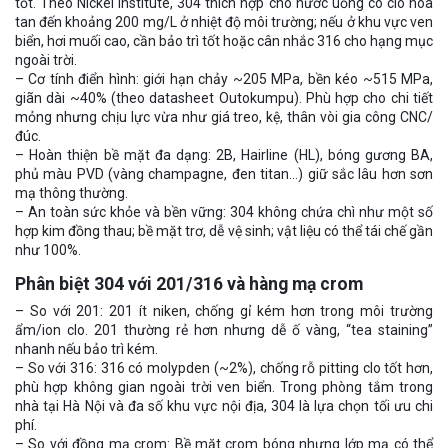
tốt. Theo Nickel Institute, 304 thích hợp cho nước uống có clo hòa
tan đến khoảng 200 mg/L ở nhiệt độ môi trường; nếu ở khu vực ven
biển, hơi muối cao, cần bảo trì tốt hoặc cân nhắc 316 cho hạng mục
ngoài trời.
– Cơ tính điển hình: giới hạn chảy ~205 MPa, bền kéo ~515 MPa,
giãn dài ~40% (theo datasheet Outokumpu). Phù hợp cho chi tiết
mỏng nhưng chịu lực vừa như giá treo, kệ, thân vòi gia công CNC/
đúc.
– Hoàn thiện bề mặt đa dạng: 2B, Hairline (HL), bóng gương BA,
phủ màu PVD (vàng champagne, đen titan…) giữ sắc lâu hơn sơn
mạ thông thường.
– An toàn sức khỏe và bền vững: 304 không chứa chì như một số
hợp kim đồng thau; bề mặt trơ, dễ vệ sinh; vật liệu có thể tái chế gần
như 100%.
Phân biệt 304 với 201/316 và hàng mạ crom
– So với 201: 201 ít niken, chống gỉ kém hơn trong môi trường
ẩm/ion clo. 201 thường rẻ hơn nhưng dễ ố vàng, “tea staining”
nhanh nếu bảo trì kém.
– So với 316: 316 có molypden (~2%), chống rỗ pitting clo tốt hơn,
phù hợp không gian ngoài trời ven biển. Trong phòng tắm trong
nhà tại Hà Nội và đa số khu vực nội địa, 304 là lựa chọn tối ưu chi
phí.
– So với đồng mạ crom: Bề mặt crom bóng nhưng lớp mạ có thể