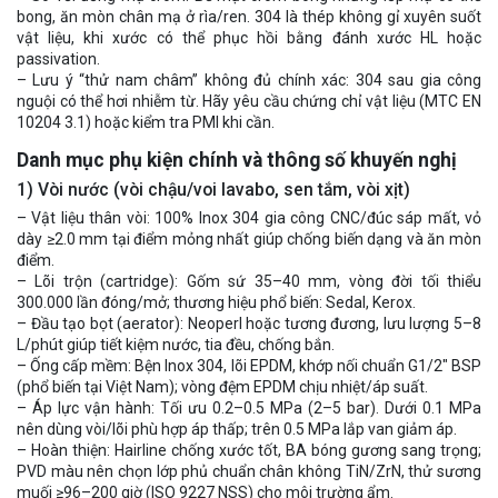
bong, ăn mòn chân mạ ở rìa/ren. 304 là thép không gỉ xuyên suốt
vật liệu, khi xước có thể phục hồi bằng đánh xước HL hoặc
passivation.
– Lưu ý “thử nam châm” không đủ chính xác: 304 sau gia công
nguội có thể hơi nhiễm từ. Hãy yêu cầu chứng chỉ vật liệu (MTC EN
10204 3.1) hoặc kiểm tra PMI khi cần.
Danh mục phụ kiện chính và thông số khuyến nghị
1) Vòi nước (vòi chậu/voi lavabo, sen tắm, vòi xịt)
– Vật liệu thân vòi: 100% Inox 304 gia công CNC/đúc sáp mất, vỏ
dày ≥2.0 mm tại điểm mỏng nhất giúp chống biến dạng và ăn mòn
điểm.
– Lõi trộn (cartridge): Gốm sứ 35–40 mm, vòng đời tối thiểu
300.000 lần đóng/mở; thương hiệu phổ biến: Sedal, Kerox.
– Đầu tạo bọt (aerator): Neoperl hoặc tương đương, lưu lượng 5–8
L/phút giúp tiết kiệm nước, tia đều, chống bắn.
– Ống cấp mềm: Bện Inox 304, lõi EPDM, khớp nối chuẩn G1/2″ BSP
(phổ biến tại Việt Nam); vòng đệm EPDM chịu nhiệt/áp suất.
– Áp lực vận hành: Tối ưu 0.2–0.5 MPa (2–5 bar). Dưới 0.1 MPa
nên dùng vòi/lõi phù hợp áp thấp; trên 0.5 MPa lắp van giảm áp.
– Hoàn thiện: Hairline chống xước tốt, BA bóng gương sang trọng;
PVD màu nên chọn lớp phủ chuẩn chân không TiN/ZrN, thử sương
muối ≥96–200 giờ (ISO 9227 NSS) cho môi trường ẩm.