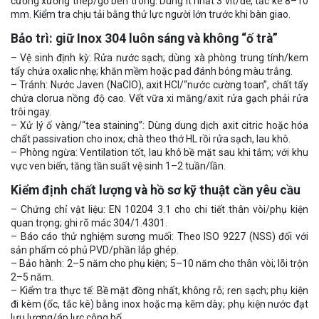
cường xương thép/gỗ bên trong. Dùng ít nhất 3 vít/đế, tắc kê 8–10
mm. Kiểm tra chịu tải bằng thử lực người lớn trước khi bàn giao.
Bảo trì: giữ Inox 304 luôn sáng và không “ố trà”
– Vệ sinh định kỳ: Rửa nước sạch; dùng xà phòng trung tính/kem
tẩy chứa oxalic nhẹ; khăn mềm hoặc pad đánh bóng màu trắng.
– Tránh: Nước Javen (NaClO), axit HCl/“nước cường toan”, chất tẩy
chứa clorua nồng độ cao. Vết vữa xi măng/axit rửa gạch phải rửa
trôi ngay.
– Xử lý ố vàng/“tea staining”: Dùng dung dịch axit citric hoặc hóa
chất passivation cho inox; chà theo thớ HL rồi rửa sạch, lau khô.
– Phòng ngừa: Ventilation tốt, lau khô bề mặt sau khi tắm; với khu
vực ven biển, tăng tần suất vệ sinh 1–2 tuần/lần.
Kiểm định chất lượng và hồ sơ kỹ thuật cần yêu cầu
– Chứng chỉ vật liệu: EN 10204 3.1 cho chi tiết thân vòi/phụ kiện
quan trọng; ghi rõ mác 304/1.4301.
– Báo cáo thử nghiệm sương muối: Theo ISO 9227 (NSS) đối với
sản phẩm có phủ PVD/phần lắp ghép.
– Bảo hành: 2–5 năm cho phụ kiện; 5–10 năm cho thân vòi; lõi trộn
2–5 năm.
– Kiểm tra thực tế: Bề mặt đồng nhất, không rỗ; ren sạch; phụ kiện
đi kèm (ốc, tắc kê) bằng inox hoặc mạ kẽm dày; phụ kiện nước đạt
lưu lượng/áp lực công bố.