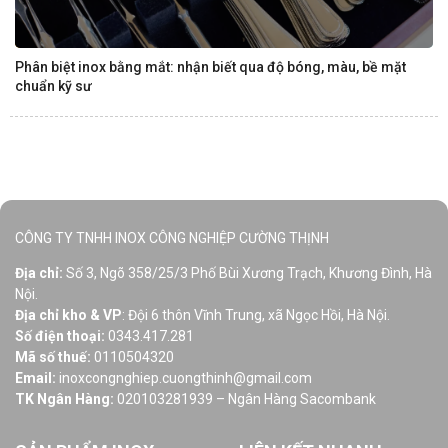
Phân biệt inox bằng mắt: nhận biết qua độ bóng, màu, bề mặt
chuẩn kỹ sư
CÔNG TY TNHH INOX CÔNG NGHIỆP CƯỜNG THỊNH
Địa chỉ:
Số 3, Ngõ 358/25/3 Phố Bùi Xương Trạch, Khương Đình, Hà
Nội.
Địa chỉ kho & VP
: Đội 6 thôn Vĩnh Trung, xã Ngọc Hồi, Hà Nội.
Số điện thoại:
0343.417.281
Mã số thuế:
0110504320
Email:
inoxcongnghiep.cuongthinh@gmail.com
TK Ngân Hàng:
020103281939 – Ngân Hàng Sacombank