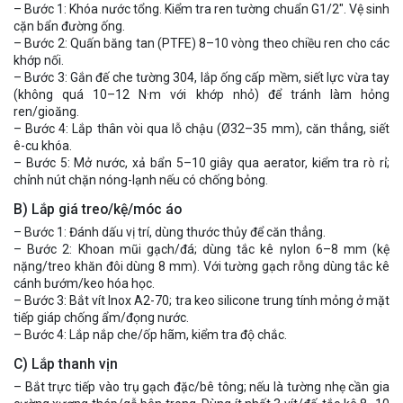
– Bước 1: Khóa nước tổng. Kiểm tra ren tường chuẩn G1/2″. Vệ sinh
cặn bẩn đường ống.
– Bước 2: Quấn băng tan (PTFE) 8–10 vòng theo chiều ren cho các
khớp nối.
– Bước 3: Gắn đế che tường 304, lắp ống cấp mềm, siết lực vừa tay
(không quá 10–12 N·m với khớp nhỏ) để tránh làm hỏng
ren/gioăng.
– Bước 4: Lắp thân vòi qua lỗ chậu (Ø32–35 mm), căn thẳng, siết
ê-cu khóa.
– Bước 5: Mở nước, xả bẩn 5–10 giây qua aerator, kiểm tra rò rỉ;
chỉnh nút chặn nóng-lạnh nếu có chống bỏng.
B) Lắp giá treo/kệ/móc áo
– Bước 1: Đánh dấu vị trí, dùng thước thủy để căn thẳng.
– Bước 2: Khoan mũi gạch/đá; dùng tắc kê nylon 6–8 mm (kệ
nặng/treo khăn đôi dùng 8 mm). Với tường gạch rỗng dùng tắc kê
cánh bướm/keo hóa học.
– Bước 3: Bắt vít Inox A2-70; tra keo silicone trung tính mỏng ở mặt
tiếp giáp chống ẩm/đọng nước.
– Bước 4: Lắp nắp che/ốp hãm, kiểm tra độ chắc.
C) Lắp thanh vịn
– Bắt trực tiếp vào trụ gạch đặc/bê tông; nếu là tường nhẹ cần gia