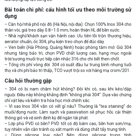
Bài toán chi phí: cấu hình tối ưu theo môi trường sử
dụng
– Căn hộ/nhà phố nội đô (Hà Nội, nội địa): Chọn 100% Inox 304 cho
thân vòi, giá treo dày 0.8–1.0 mm; hoàn thiện HL để bền xước.
– Nhà nghỉ/khách sạn vận hành cao: Ưu tiên lõi trộn thương hiệu,
aerator chuẩn, ốc 304; phụ kiện treo chọn đế đúc dày.
– Ven biển (Hải Phòng, Quảng Ninh) hoặc phòng tắm mở: Giữ 304
nhưng tăng bảo trì, chọn PVD chất lượng cao; hạng mục ngoài
trời/sương muối trực tiếp cân nhắc 316 cho chi tiết then chốt.
– Tổng chi phí vòng đời: 304 có suất đầu tư trung bình nhưng tuổi
thọ và chi phí bảo trì thấp, TCO vượt trội so với hàng mạ crom/201.
Câu hỏi thường gặp
– 304 có bị nam châm hút không? Đôi khi có, sau khi kéo/dập
nguội. Điều này không khẳng định “không phải 304”. Dựa vào chứng
chỉ vật liệu và kiểm tra hóa học mới chính xác.
– Vì sao Inox 304 vẫn có vết gỉ nâu? Thường là “tea staining” do
muối/đọng nước. Làm sạch và passivation sẽ phục hồi; cải thiện
thông gió và vệ sinh định kỳ để ngăn tái phát.
– Lớp phủ PVD có bền? PVD tốt có độ bám cao, bền hơn sơn/mạ;
tuy nhiên vẫn cần tránh cọ xát mạnh và dùng chất tẩy trung tính.
– Dùng silicone loại nào? Nên dùng silicone trung tính