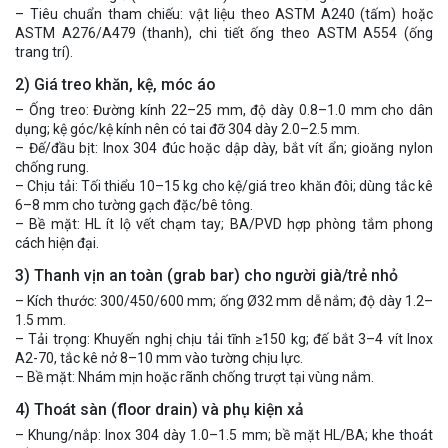
– Tiêu chuẩn tham chiếu: vật liệu theo ASTM A240 (tấm) hoặc
ASTM A276/A479 (thanh), chi tiết ống theo ASTM A554 (ống
trang trí).
2) Giá treo khăn, kệ, móc áo
– Ống treo: Đường kính 22–25 mm, độ dày 0.8–1.0 mm cho dân
dụng; kệ góc/kệ kính nên có tai đỡ 304 dày 2.0–2.5 mm.
– Đế/đầu bịt: Inox 304 đúc hoặc dập dày, bắt vít ẩn; gioăng nylon
chống rung.
– Chịu tải: Tối thiểu 10–15 kg cho kệ/giá treo khăn đôi; dùng tắc kê
6–8 mm cho tường gạch đặc/bê tông.
– Bề mặt: HL ít lộ vết chạm tay; BA/PVD hợp phòng tắm phong
cách hiện đại.
3) Thanh vịn an toàn (grab bar) cho người già/trẻ nhỏ
– Kích thước: 300/450/600 mm; ống Ø32 mm dễ nắm; độ dày 1.2–
1.5 mm.
– Tải trọng: Khuyến nghị chịu tải tĩnh ≥150 kg; đế bắt 3–4 vít Inox
A2-70, tắc kê nở 8–10 mm vào tường chịu lực.
– Bề mặt: Nhám mịn hoặc rãnh chống trượt tại vùng nắm.
4) Thoát sàn (floor drain) và phụ kiện xả
– Khung/nắp: Inox 304 dày 1.0–1.5 mm; bề mặt HL/BA; khe thoát