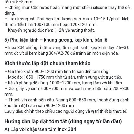
tối ưu 5–8 mm.
– Chống mùi: Cốc nước hoặc màng một chiều silicone thay thế dễ
dàng.
– Lưu lượng xả: Phù hợp lưu lượng sen mưa 10–15 L/phút; kích
thước điển hình 100×100 mm hoặc 120×120 mm.
– Khuyến nghị độ dốc nền: 1–2% về hướng thoát.
5) Phụ kiện kính – khung gương, kẹp kính, bản lề
– Inox 304 chống rỉ tốt ở vùng ẩm cạnh kính; kẹp kính dày 2.5–3.0
mm; ốc vít đi kèm bằng 304/A2-70 để tránh ăn mòn điện hóa.
Kích thước lắp đặt chuẩn tham khảo
– Giá treo khăn: 900–1200 mm tính từ sàn đến tâm ống.
– Móc áo: 1650–1750 mm tính từ sàn, tránh vùng ướt trực tiếp.
– Kệ xà phòng/đồ dùng: 1000–1200 mm, trong tầm với khi tắm.
– Giá giấy vệ sinh: 600–700 mm và cách mép bồn cầu 200–300
mm.
– Thanh vịn cạnh bồn cầu: Ngang 800–850 mm; thanh đứng cạnh
khu tắm đặt cách sàn 900–1200 mm.
Lưu ý điều chỉnh theo chiều cao người dùng và vị trí thiết bị thực tế.
Hướng dẫn lắp đặt tóm tắt (đúng ngay từ lần đầu)
A) Lắp vòi chậu/sen tắm Inox 304