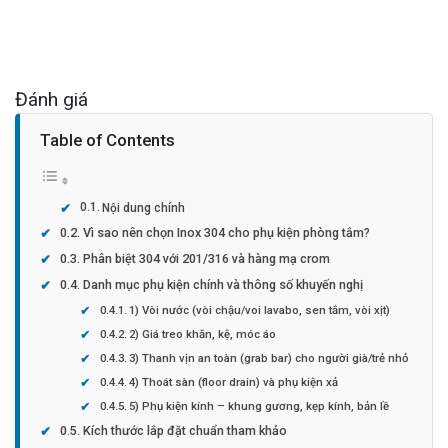
Đánh giá
Table of Contents
Nội dung chính
Vì sao nên chọn Inox 304 cho phụ kiện phòng tắm?
Phân biệt 304 với 201/316 và hàng mạ crom
Danh mục phụ kiện chính và thông số khuyến nghị
1) Vòi nước (vòi chậu/voi lavabo, sen tắm, vòi xịt)
2) Giá treo khăn, kệ, móc áo
3) Thanh vịn an toàn (grab bar) cho người già/trẻ nhỏ
4) Thoát sàn (floor drain) và phụ kiện xả
5) Phụ kiện kính – khung gương, kẹp kính, bản lề
Kích thước lắp đặt chuẩn tham khảo