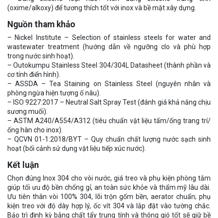
(oxime/alkoxy) để tương thích tốt với inox và bề mặt xây dựng.
Nguồn tham khảo
– Nickel Institute – Selection of stainless steels for water and
wastewater treatment (hướng dẫn về ngưỡng clo và phù hợp
trong nước sinh hoạt).
– Outokumpu Stainless Steel 304/304L Datasheet (thành phần và
cơ tính điển hình).
– ASSDA – Tea Staining on Stainless Steel (nguyên nhân và
phòng ngừa hiện tượng ố nâu).
– ISO 9227:2017 – Neutral Salt Spray Test (đánh giá khả năng chịu
sương muối).
– ASTM A240/A554/A312 (tiêu chuẩn vật liệu tấm/ống trang trí/
ống hàn cho inox).
– QCVN 01-1:2018/BYT – Quy chuẩn chất lượng nước sạch sinh
hoạt (bối cảnh sử dụng vật liệu tiếp xúc nước).
Kết luận
Chọn đúng Inox 304 cho vòi nước, giá treo và phụ kiện phòng tắm
giúp tối ưu độ bền chống gỉ, an toàn sức khỏe và thẩm mỹ lâu dài.
Ưu tiên thân vòi 100% 304, lõi trộn gốm bền, aerator chuẩn; phụ
kiện treo với độ dày hợp lý, ốc vít 304 và lắp đặt vào tường chắc.
Bảo trì định kỳ bằng chất tẩy trung tính và thông gió tốt sẽ giữ bề