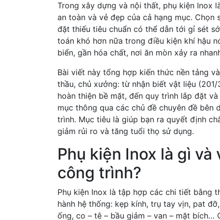
Trong xây dựng và nội thất, phụ kiện Inox 
an toàn và vẻ đẹp của cả hạng mục. Chọn s
đặt thiếu tiêu chuẩn có thể dẫn tới gỉ sét s
toán khó hơn nữa trong điều kiện khí hậu 
biển, gần hóa chất, nơi ăn mòn xảy ra nhan
Bài viết này tổng hợp kiến thức nền tảng và
thầu, chủ xưởng: từ nhận biết vật liệu (201/
hoàn thiện bề mặt, đến quy trình lắp đặt và
mục thông qua các chủ đề chuyên đề bên dư
trình. Mục tiêu là giúp bạn ra quyết định c
giảm rủi ro và tăng tuổi thọ sử dụng.
Phụ kiện Inox là gì và 
công trình?
Phụ kiện Inox là tập hợp các chi tiết bằng t
hành hệ thống: kẹp kính, trụ tay vịn, pat đỡ
ống, co – tê – bầu giảm – van – mặt bích… 