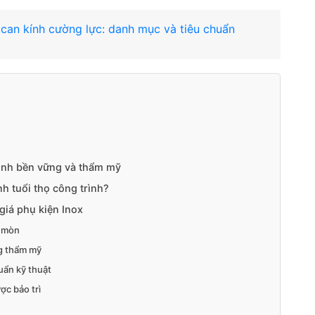
n can kính cường lực: danh mục và tiêu chuẩn
rình bền vững và thẩm mỹ
nh tuổi thọ công trình?
giá phụ kiện Inox
n mòn
ng thẩm mỹ
huẩn kỹ thuật
ợc bảo trì