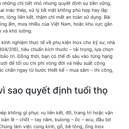
là những chi tiết nhỏ nhưng quyết định sự bền vững,
ai mác thép, xử lý bề mặt không phù hợp hay lắp
ớm, lỏng liên kết, thậm chí mất an toàn sử dụng. Bài
nóng ẩm, mưa nhiều của Việt Nam, hoặc khu vực gần
h và khó lường.
 kinh nghiệm thực tế về phụ kiện Inox cho kỹ sư, nhà
304/316), tiêu chuẩn kích thước – tải trọng, lựa chọn
 bảo trì. Đồng thời, bạn có thể đi sâu vào từng hạng
ới để tối ưu chi phí vòng đời và hiệu suất công
hắc chắn ngay từ bước thiết kế – mua sắm – thi công,
vì sao quyết định tuổi thọ
hép không gỉ phục vụ liên kết, đỡ, trang trí hoặc vận
, bản lề – chốt – tay nắm, bulong – ốc – ecu, đầu bịt
Chúng làm việc cùng kính, gỗ, bê tông, ống Inox