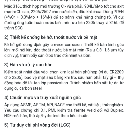
Mác 316L thích hợp môi trường Cl- vừa phải, 904L/6Mo tốt cho axit
mạnh/Cl- cao, 2205/2507 cho nước biển, dầu khí chua. Dùng PREN
(≈%Cr + 3.3%Mo + 16%N) để so sánh khả năng chống rỗ. Ví dụ:
đường ống tuần hoàn nước biển nên ưu tiên 2205 thay vì 316L để
tránh SCC.
2) Thiết kế chống kẽ hở, thoát nước và bề mặt
Kẽ hở giữ dung dịch gây crevice corrosion. Thiết kế bán kính góc
lớn, mối nối kín, dốc thoát nước, bề mặt mịn (Ra ≤ 0,8–1,6 μm tùy
dịch vụ), tránh bẫy cặn ở bộ trao đổi nhiệt và bồn.
3) Hàn và xử lý sau hàn
Kiểm soát nhiệt đầu vào, chọn kim loại hàn phù hợp (ví dụ ER2209
cho 2205), bảo vệ mặt sau bằng khí trơ, sau hàn phải tẩy gỉ – thụ
động hóa để tái tạo lớp passivation. Tránh nhiễm bẩn sắt tự do từ
dụng cụ carbon steel.
4) Chuẩn mực và truy xuất nguồn gốc
Áp dụng ASME, ASTM, API, NACE cho thiết kế, vật liệu, thử nghiệm.
Yêu cầu chứng chỉ 3.1, PMI, kiểm tra ferrite weld đối với Duplex,
NDE mối hàn, thử áp/hydrotest theo tiêu chuẩn.
5) Tư duy chi phí vòng đời (LCC)