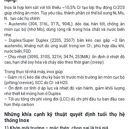
Inox là hợp kim sắt với tối thiểu ~10,5% Cr tạo lớp thụ động Cr2O3
giúp chống ăn mòn. Tùy yêu cầu, thành phần có thể bổ sung Ni, Mo,
N… tạo các họ chính:
– Austenitic (304, 316L, 317L, 904L): dẻo dai, hàn tốt, chống ăn
mòn cục bộ (nhờ Mo), dùng rộng rãi trong hóa chất và nước biển
nhẹ.
– Duplex/Super Duplex (2205, 2507): bền kéo cao gấp ~2 lần
austenitic, kháng nứt do ứng suất trong ion Cl-, phù hợp dầu khí,
nước biển, FGD.
– Chịu nhiệt (309S, 310S, 321H, 347H, 253MA): ổn định ở nhiệt độ
cao, hạn chế ôxy hóa và chảy dẻo theo thời gian (creep).
Trong thực tế nhà máy, inox giúp:
– Giảm rò rỉ, kéo dài chu kỳ bảo trì trước môi trường ăn mòn cục bộ
(pitting/crevice), SCC do Cl- và H2S.
– Ổn định cơ tính ở áp lực và nhiệt độ vận hành, giảm khối lượng
nhờ thiết kế mỏng hơn ở Duplex.
– Tối ưu tổng chi phí vòng đời (LCC) dù chi phí đầu tư ban đầu cao
hơn thép carbon.
Những khía cạnh kỹ thuật quyết định tuổi thọ hệ
thống Inox
1) Khớp môi trường – mác thép: chọn sai là trả giá