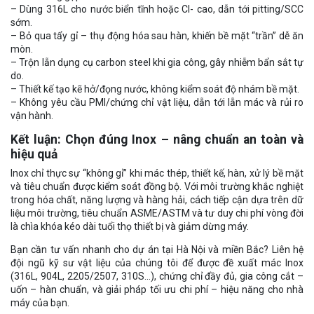
– Dùng 316L cho nước biển tĩnh hoặc Cl- cao, dẫn tới pitting/SCC
sớm.
– Bỏ qua tẩy gỉ – thụ động hóa sau hàn, khiến bề mặt “trần” dễ ăn
mòn.
– Trộn lẫn dụng cụ carbon steel khi gia công, gây nhiễm bẩn sắt tự
do.
– Thiết kế tạo kẽ hở/đọng nước, không kiểm soát độ nhám bề mặt.
– Không yêu cầu PMI/chứng chỉ vật liệu, dẫn tới lẫn mác và rủi ro
vận hành.
Kết luận: Chọn đúng Inox – nâng chuẩn an toàn và
hiệu quả
Inox chỉ thực sự “không gỉ” khi mác thép, thiết kế, hàn, xử lý bề mặt
và tiêu chuẩn được kiểm soát đồng bộ. Với môi trường khắc nghiệt
trong hóa chất, năng lượng và hàng hải, cách tiếp cận dựa trên dữ
liệu môi trường, tiêu chuẩn ASME/ASTM và tư duy chi phí vòng đời
là chìa khóa kéo dài tuổi thọ thiết bị và giảm dừng máy.
Bạn cần tư vấn nhanh cho dự án tại Hà Nội và miền Bắc? Liên hệ
đội ngũ kỹ sư vật liệu của chúng tôi để được đề xuất mác Inox
(316L, 904L, 2205/2507, 310S…), chứng chỉ đầy đủ, gia công cắt –
uốn – hàn chuẩn, và giải pháp tối ưu chi phí – hiệu năng cho nhà
máy của bạn.