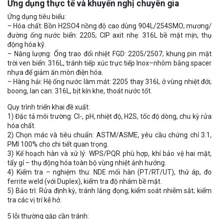
Ứng dụng thực tế và khuyến nghị chuyên gia
Ứng dụng tiêu biểu:
– Hóa chất: Bồn H2SO4 nồng độ cao dùng 904L/254SMO; mương/
đường ống nước biển: 2205; CIP axit nhẹ: 316L bề mặt mịn, thụ
động hóa kỹ.
– Năng lượng: Ống trao đổi nhiệt FGD: 2205/2507; khung pin mặt
trời ven biển: 316L, tránh tiếp xúc trực tiếp Inox–nhôm bằng spacer
nhựa để giảm ăn mòn điện hóa.
– Hàng hải: Hệ ống nước làm mát: 2205 thay 316L ở vùng nhiệt đới;
boong, lan can: 316L, bịt kín khe, thoát nước tốt.
Quy trình triển khai đề xuất:
1) Đặc tả môi trường: Cl-, pH, nhiệt độ, H2S, tốc độ dòng, chu kỳ rửa
hóa chất.
2) Chọn mác và tiêu chuẩn: ASTM/ASME, yêu cầu chứng chỉ 3.1,
PMI 100% cho chi tiết quan trọng.
3) Kế hoạch hàn và xử lý: WPS/PQR phù hợp, khí bảo vệ hai mặt,
tẩy gỉ – thụ động hóa toàn bộ vùng nhiệt ảnh hưởng.
4) Kiểm tra – nghiệm thu: NDE mối hàn (PT/RT/UT), thử áp, đo
ferrite weld (với Duplex), kiểm tra độ nhám bề mặt.
5) Bảo trì: Rửa định kỳ, tránh lắng đọng; kiểm soát nhiễm sắt; kiểm
tra các vị trí kẽ hở.
5 lỗi thường gặp cần tránh: