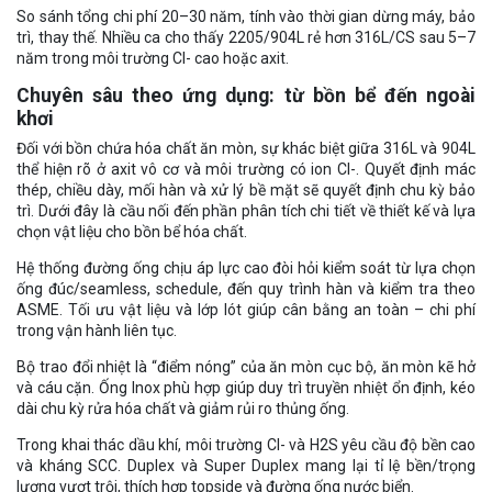
So sánh tổng chi phí 20–30 năm, tính vào thời gian dừng máy, bảo
trì, thay thế. Nhiều ca cho thấy 2205/904L rẻ hơn 316L/CS sau 5–7
năm trong môi trường Cl- cao hoặc axit.
Chuyên sâu theo ứng dụng: từ bồn bể đến ngoài
khơi
Đối với bồn chứa hóa chất ăn mòn, sự khác biệt giữa 316L và 904L
thể hiện rõ ở axit vô cơ và môi trường có ion Cl-. Quyết định mác
thép, chiều dày, mối hàn và xử lý bề mặt sẽ quyết định chu kỳ bảo
trì. Dưới đây là cầu nối đến phần phân tích chi tiết về thiết kế và lựa
chọn vật liệu cho bồn bể hóa chất.
Hệ thống đường ống chịu áp lực cao đòi hỏi kiểm soát từ lựa chọn
ống đúc/seamless, schedule, đến quy trình hàn và kiểm tra theo
ASME. Tối ưu vật liệu và lớp lót giúp cân bằng an toàn – chi phí
trong vận hành liên tục.
Bộ trao đổi nhiệt là “điểm nóng” của ăn mòn cục bộ, ăn mòn kẽ hở
và cáu cặn. Ống Inox phù hợp giúp duy trì truyền nhiệt ổn định, kéo
dài chu kỳ rửa hóa chất và giảm rủi ro thủng ống.
Trong khai thác dầu khí, môi trường Cl- và H2S yêu cầu độ bền cao
và kháng SCC. Duplex và Super Duplex mang lại tỉ lệ bền/trọng
lượng vượt trội, thích hợp topside và đường ống nước biển.