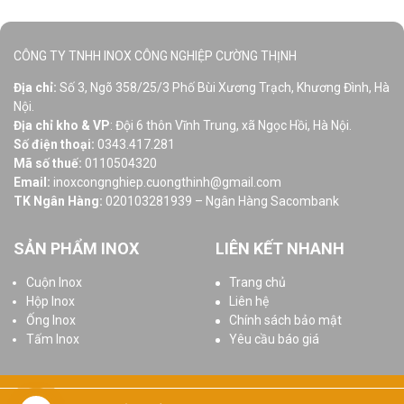
CÔNG TY TNHH INOX CÔNG NGHIỆP CƯỜNG THỊNH
Địa chỉ:
Số 3, Ngõ 358/25/3 Phố Bùi Xương Trạch, Khương Đình, Hà
Nội.
Địa chỉ kho & VP
: Đội 6 thôn Vĩnh Trung, xã Ngọc Hồi, Hà Nội.
Số điện thoại:
0343.417.281
Mã số thuế:
0110504320
Email:
inoxcongnghiep.cuongthinh@gmail.com
TK Ngân Hàng:
020103281939 – Ngân Hàng Sacombank
SẢN PHẨM INOX
LIÊN KẾT NHANH
Cuộn Inox
Trang chủ
Hộp Inox
Liên hệ
Ống Inox
Chính sách bảo mật
Tấm Inox
Yêu cầu báo giá