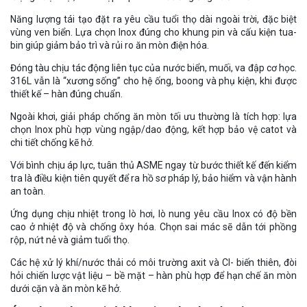
Năng lượng tái tạo đặt ra yêu cầu tuổi thọ dài ngoài trời, đặc biệt
vùng ven biển. Lựa chọn Inox đúng cho khung pin và cấu kiện tua-
bin giúp giảm bảo trì và rủi ro ăn mòn điện hóa.
Đóng tàu chịu tác động liên tục của nước biển, muối, va đập cơ học.
316L vẫn là “xương sống” cho hệ ống, boong và phụ kiện, khi được
thiết kế – hàn đúng chuẩn.
Ngoài khơi, giải pháp chống ăn mòn tối ưu thường là tích hợp: lựa
chọn Inox phù hợp vùng ngập/dao động, kết hợp bảo vệ catot và
chi tiết chống kẽ hở.
Với bình chịu áp lực, tuân thủ ASME ngay từ bước thiết kế đến kiểm
tra là điều kiện tiên quyết để ra hồ sơ pháp lý, bảo hiểm và vận hành
an toàn.
Ứng dụng chịu nhiệt trong lò hơi, lò nung yêu cầu Inox có độ bền
cao ở nhiệt độ và chống ôxy hóa. Chọn sai mác sẽ dẫn tới phồng
rộp, nứt nẻ và giảm tuổi thọ.
Các hệ xử lý khí/nước thải có môi trường axit và Cl- biến thiên, đòi
hỏi chiến lược vật liệu – bề mặt – hàn phù hợp để hạn chế ăn mòn
dưới cặn và ăn mòn kẽ hở.