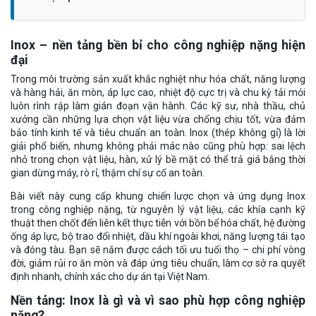
Inox – nền tảng bền bỉ cho công nghiệp nặng hiện
đại
Trong môi trường sản xuất khắc nghiệt như hóa chất, năng lượng
và hàng hải, ăn mòn, áp lực cao, nhiệt độ cực trị và chu kỳ tải mỏi
luôn rình rập làm gián đoạn vận hành. Các kỹ sư, nhà thầu, chủ
xưởng cần những lựa chọn vật liệu vừa chống chịu tốt, vừa đảm
bảo tính kinh tế và tiêu chuẩn an toàn. Inox (thép không gỉ) là lời
giải phổ biến, nhưng không phải mác nào cũng phù hợp: sai lệch
nhỏ trong chọn vật liệu, hàn, xử lý bề mặt có thể trả giá bằng thời
gian dừng máy, rò rỉ, thậm chí sự cố an toàn.
Bài viết này cung cấp khung chiến lược chọn và ứng dụng Inox
trong công nghiệp nặng, từ nguyên lý vật liệu, các khía cạnh kỹ
thuật then chốt đến liên kết thực tiễn với bồn bể hóa chất, hệ đường
ống áp lực, bộ trao đổi nhiệt, dầu khí ngoài khơi, năng lượng tái tạo
và đóng tàu. Bạn sẽ nắm được cách tối ưu tuổi thọ – chi phí vòng
đời, giảm rủi ro ăn mòn và đáp ứng tiêu chuẩn, làm cơ sở ra quyết
định nhanh, chính xác cho dự án tại Việt Nam.
Nền tảng: Inox là gì và vì sao phù hợp công nghiệp
nặng?