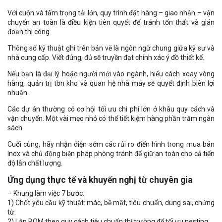
Với cuộn và tấm trọng tải lớn, quy trình đặt hàng – giao nhận – vận
chuyển an toàn là điều kiện tiên quyết để tránh tổn thất và gián
đoạn thi công.
Thông số kỹ thuật ghi trên bản vẽ là ngôn ngữ chung giữa kỹ sư và
nhà cung cấp. Viết đúng, đủ sẽ truyền đạt chính xác ý đồ thiết kế.
Nếu bạn là đại lý hoặc người mới vào ngành, hiểu cách xoay vòng
hàng, quản trị tồn kho và quan hệ nhà máy sẽ quyết định biên lợi
nhuận.
Các dự án thường có cơ hội tối ưu chi phí lớn ở khâu quy cách và
vận chuyển. Một vài mẹo nhỏ có thể tiết kiệm hàng phần trăm ngân
sách.
Cuối cùng, hãy nhận diện sớm các rủi ro điển hình trong mua bán
Inox và chủ động biện pháp phòng tránh để giữ an toàn cho cả tiến
độ lẫn chất lượng.
Ứng dụng thực tế và khuyến nghị từ chuyên gia
– Khung làm việc 7 bước:
1) Chốt yêu cầu kỹ thuật: mác, bề mặt, tiêu chuẩn, dung sai, chứng
từ.
2) Lập BOM theo quy cách tiêu chuẩn thị trường để tối ưu nesting.