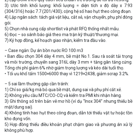
3) Ước tính khối lượng: khối lượng = diện tích x độ dày x 7.93
(304/316) hoặc 7.7 (201/430); cộng hệ số hao hụt theo công đoạn.
4) Lập ngân sách: tách giá vật liệu, cắt xẻ, vận chuyển, phụ phí đóng
gói.
5) Chọn nhà cung cấp shortlist và phát RFQ thống nhất mẫu.
6) Đọc – so sánh báo giá theo ma trận kỹ thuật/thương mại.
7) Ký hợp đồng, kế hoạch giao nhận, kiểm tra đầu vào.
– Case ngắn: Dự án bồn nước RO 100 m3
• Ban đầu chọn 304 dày 4 mm, bề mặt No.1. Sau rà soát tải trọng
và môi trường, chuyển sang 316L dày 3 mm + tăng gân tăng cứng.
Tổng chi phí giảm 6% nhờ giảm trọng lượng và kéo dài tuổi thọ.
• Tối ưu khổ tấm 1500×6000 thay vì 1219×2438, giảm scrap 3.2%.
– 5 sai lầm thường gặp cần tránh:
1) Chỉ so giá/kg mà bỏ qua bề mặt, dung sai và phụ phí cắt xẻ.
2) Không yêu cầu MTC/CO-CQ và kiểm tra PMI khi nhận hàng.
3) Ghi thông số trên bản vẽ mơ hồ (ví dụ “Inox 304” nhưng thiếu bề
mặt/dung sai).
4) Không tính hao hụt theo công đoạn, dẫn tới thiếu vật tư hoặc tồn
kho đọng vốn.
5) Hợp đồng thiếu điều khoản phạt chậm giao và phương án xử lý
không phù hợp.