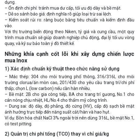
dụng.
– Ổn định chi phí: tránh mua dư cấp, tối ưu độ dày và bề mặt.
– Dễ so sánh báo giá: định nghĩa rõ giúp loại trừ sai lệch.
– Kiểm soát rủi ro: ràng buộc bằng tiêu chuẩn và kiểm định đầu
vào.
Với thị trường biến động theo Niken, tỷ giá và cung cầu, một quy
trình mua chuẩn sẽ giúp doanh nghiệp chủ động, đại lý tối ưu vòng
quay, và kỹ sư bảo toàn ý đồ thiết kế.
Những khía cạnh cốt lõi khi xây dựng chiến lược
mua Inox
1) Xác định chuẩn kỹ thuật theo chức năng sử dụng
– Mác thép: 304 cho môi trường phổ thông, 316/316L cho môi
trường clorua/ăn mòn cao, 201/430 cho yêu cầu trang trí/chi phí
thấp; chọn L (low carbon) nếu cần hàn nhiều.
– Bề mặt: 2B cho gia công tiếp, BA cho trang trí gương, No.1 cho
cán nóng chịu nhiệt, HL/No.4 cho thẩm mỹ công trình.
– Dung sai: độ dày, độ phẳng, độ cứng (HV), cấp độ sạch bề mặt
ảnh hưởng trực tiếp đến năng suất cắt/hàn và hao hụt.
Ví dụ: Bồn hóa chất NaCl 3% ngoài trời nên dùng 316L, bề mặt No.1,
có test pitting.
2) Quản trị chi phí tổng (TCO) thay vì chỉ giá/kg