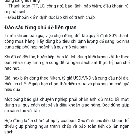
dung sai giao hàng.
– Thanh toán (TT, LC, công nợ), bảo lãnh, bảo hiểm; điều khoản rủi
ro phát sinh.
– Điều khoản kiểm định độc lập khi có tranh chấp.
Đào sâu từng chủ đề liên quan
Trước khi xin báo giá, việc chọn đúng đối tác quyết định 80% thành
công mua hàng. Hãy dùng bộ tiêu chí định lượng để sàng lọc nhà
cung cấp phù hợp ngành và quy mô của bạn.
Khi đã có đối tác, bước tiếp theo là tính đúng khối lượng vật tư theo
bản vẽ và quy trình gia công để ra ngân sách sát thực tế, hạn chế
hao hụt.
Giá Inox biến động theo Niken, tỷ giá USD/VND và cung cầu nội địa.
Hiểu cơ chế sẽ giúp bạn chọn thời điểm mua và phương án chốt giá
hiệu quả.
Một bảng báo giá chuyên nghiệp phải phản ánh đủ mác, bề mặt,
dung sai, quy cách cắt xẻ và điều khoản giao hàng. Đọc đúng giúp
so sánh táo với táo.
Hợp đồng là “lá chắn” pháp lý của bạn. Xác định các điều khoản tối
thiểu giúp phòng ngừa tranh chấp và bảo toàn tiến độ lẫn ngân
sách.