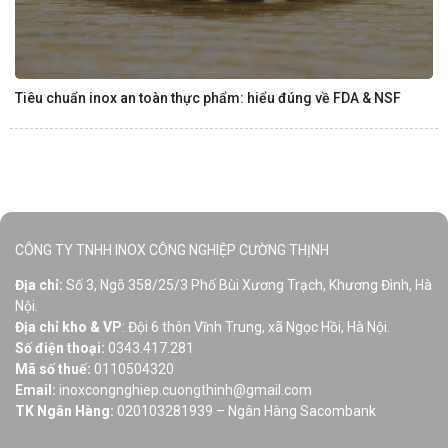
Tiêu chuẩn inox an toàn thực phẩm: hiểu đúng về FDA & NSF
CÔNG TY TNHH INOX CÔNG NGHIỆP CƯỜNG THỊNH
Địa chỉ:
Số 3, Ngõ 358/25/3 Phố Bùi Xương Trạch, Khương Đình, Hà
Nội.
Địa chỉ kho & VP
: Đội 6 thôn Vĩnh Trung, xã Ngọc Hồi, Hà Nội.
Số điện thoại:
0343.417.281
Mã số thuế:
0110504320
Email:
inoxcongnghiep.cuongthinh@gmail.com
TK Ngân Hàng:
020103281939 – Ngân Hàng Sacombank