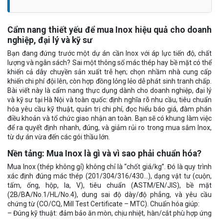
Cẩm nang thiết yếu để mua Inox hiệu quả cho doanh
nghiệp, đại lý và kỹ sư
Bạn đang đứng trước một dự án cần Inox với áp lực tiến độ, chất
lượng và ngân sách? Sai một thông số mác thép hay bề mặt có thể
khiến cả dây chuyền sản xuất trễ hẹn; chọn nhầm nhà cung cấp
khiến chi phí đội lên, còn hợp đồng lỏng lẻo dễ phát sinh tranh chấp.
Bài viết này là cẩm nang thực dụng dành cho doanh nghiệp, đại lý
và kỹ sư tại Hà Nội và toàn quốc: định nghĩa rõ nhu cầu, tiêu chuẩn
hóa yêu cầu kỹ thuật, quản trị chi phí, đọc hiểu báo giá, đàm phán
điều khoản và tổ chức giao nhận an toàn. Bạn sẽ có khung làm việc
để ra quyết định nhanh, đúng, và giảm rủi ro trong mua sắm Inox,
từ dự án vừa đến các gói thầu lớn.
Nền tảng: Mua Inox là gì và vì sao phải chuẩn hóa?
Mua Inox (thép không gỉ) không chỉ là “chốt giá/kg”. Đó là quy trình
xác định đúng mác thép (201/304/316/430…), dạng vật tư (cuộn,
tấm, ống, hộp, la, V), tiêu chuẩn (ASTM/EN/JIS), bề mặt
(2B/BA/No.1/HL/No.4), dung sai độ dày/độ phẳng, và yêu cầu
chứng từ (CO/CQ, Mill Test Certificate – MTC). Chuẩn hóa giúp:
– Đúng kỹ thuật: đảm bảo ăn mòn, chịu nhiệt, hàn/cắt phù hợp ứng