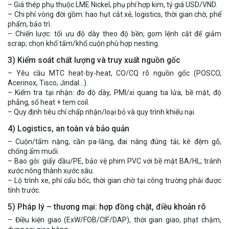
– Giá thép phụ thuộc LME Nickel, phụ phí hợp kim, tỷ giá USD/VND.
– Chi phí vòng đời gồm: hao hụt cắt xẻ, logistics, thời gian chờ, phế
phẩm, bảo trì.
– Chiến lược: tối ưu độ dày theo độ bền; gom lệnh cắt để giảm
scrap; chọn khổ tấm/khổ cuộn phù hợp nesting.
3) Kiểm soát chất lượng và truy xuất nguồn gốc
– Yêu cầu MTC heat-by-heat, CO/CQ rõ nguồn gốc (POSCO,
Acerinox, Tisco, Jindal…).
– Kiểm tra tại nhận: đo độ dày, PMI/xi quang tia lửa, bề mặt, độ
phẳng, số heat + tem coil.
– Quy định tiêu chí chấp nhận/loại bỏ và quy trình khiếu nại.
4) Logistics, an toàn và bảo quản
– Cuộn/tấm nặng, cần pa-lăng, đai nâng đúng tải; kê đệm gỗ,
chống ẩm muối.
– Bao gói: giấy dầu/PE, bảo vệ phim PVC với bề mặt BA/HL; tránh
xước nông thành xước sâu.
– Lộ trình xe, phí cẩu bốc, thời gian chờ tại công trường phải được
tính trước.
5) Pháp lý – thương mại: hợp đồng chặt, điều khoản rõ
– Điều kiện giao (ExW/FOB/CIF/DAP), thời gian giao, phạt chậm,